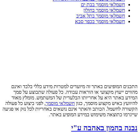
חשמלאי מוסמך בבת ים
חשמלאי מוסמך בחולון
חשמלאי מוסמך בתל אביב
חשמלאי מוסמך בכפר סבא
התכנים המופיעים באתר זה מיועדים למטרות מידע כללי בלבד ואינם
מהווים ייעוץ מקצועי או הוראות עבודה. כל פעולה שתבוצע על סמך
המידע באתר היא על אחריותו הבלעדית של המשתמש. מומלץ מאוד
להיוועץ באיש מקצוע מוסמך, כגון
חשמלאי מוסמך
, לפני ביצוע כל פעולה
הקשורה לחשמל. הכותב והאתר אינם נושאים באחריות לכל נזק או פגיעה
שייגרמו כתוצאה משימוש במידע המופיע באתר.
נבנה בהמון באהבה ע"י