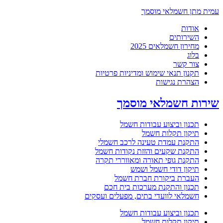
עמית מתן חשמלאי מוסמך
אודות
השירותים
מחירון חשמלאים 2025
בלוג
צור קשר
תקנון תנאי שימוש ומדיניות פרטיות
הצהרת נגישות
שירות חשמלאי מוסמך
תכנון וביצוע עבודות חשמל
תיקון תקלות חשמל
התקנת עמדת טעינה לרכב חשמלי
התקנת שקעים והזזת נקודות חשמל
התקנת גופי תאורה ומאווררי תקרה
תיקון דודי חשמל ושמש
העברת ביקורת חברת חשמל
תכנון והתקנת מערכות בית חכם
חשמלאי לוועדי בתים, מפעלים ועסקים
תכנון וביצוע עבודות חשמל
תיקון תקלות חשמל