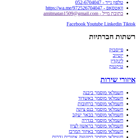
טלפון נייד - 052-6704047
וואטסאפ - https://wa.me/972526704047
כתובת מייל - amitmatan1509@gmail.com
Facebook
Youtube
Linkedin
Tiktok
רשתות חברתיות
פייסבוק
יוטיוב
לינקדין
טיקטוק
איזורי שירות
חשמלאי מוסמך ביבנה
חשמלאי מוסמך באשדוד
חשמלאי מוסמך ברחובות
חשמלאי מוסמך בנס ציונה
חשמלאי מוסמך בבאר יעקב
חשמלאי מוסמך בגדרה
חשמלאי מוסמך בראשון לציון
חשמלאי מוסמך באיזור המרכז
חשמלאי מוסמך במועצה איזורית גדרות