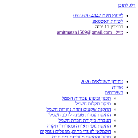
דלג לתוכן
לייעוץ חינם 052-670-4047
לשיחת וואטסאפ
רוזמרין 11 יבנה
מייל - amitmatan1509@gmail.com
מחירון חשמלאים 2026
אודות
השירותים
תכנון וביצוע עבודות חשמל
תיקון תקלות חשמל
התקנת שקעים והזזת נקודות חשמל
התקנת עמדת טעינה לרכב חשמלי
העברת ביקורת חברת חשמל
התקנת גופי תאורה ומאווררי תקרה
חשמלאי לוועדי בתים, מפעלים ועסקים
תכנון והתקנת מערכות בית חכם