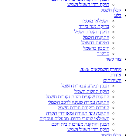
תיקון דודי חשמל ושמש
קבלן חשמל
בלוג
חשמלאי מוסמך
בדיקת מגר בידוד
תיקון תקלות חשמל
התקנות חשמל
בטיחות בחשמל
חיסכון בחשמל
סוויצ'ר
צור קשר
מחירון חשמלאים 2026
אודות
השירותים
תכנון וביצוע עבודות חשמל
תיקון תקלות חשמל
התקנת שקעים והזזת נקודות חשמל
התקנת עמדת טעינה לרכב חשמלי
העברת ביקורת חברת חשמל
התקנת גופי תאורה ומאווררי תקרה
חשמלאי לוועדי בתים, מפעלים ועסקים
תכנון והתקנת מערכות בית חכם
תיקון דודי חשמל ושמש
קבלן חשמל