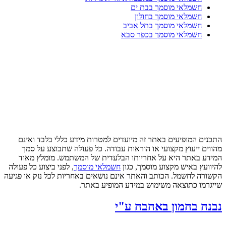
חשמלאי מוסמך בבת ים
חשמלאי מוסמך בחולון
חשמלאי מוסמך בתל אביב
חשמלאי מוסמך בכפר סבא
התכנים המופיעים באתר זה מיועדים למטרות מידע כללי בלבד ואינם
מהווים ייעוץ מקצועי או הוראות עבודה. כל פעולה שתבוצע על סמך
המידע באתר היא על אחריותו הבלעדית של המשתמש. מומלץ מאוד
להיוועץ באיש מקצוע מוסמך, כגון
חשמלאי מוסמך
, לפני ביצוע כל פעולה
הקשורה לחשמל. הכותב והאתר אינם נושאים באחריות לכל נזק או פגיעה
שייגרמו כתוצאה משימוש במידע המופיע באתר.
נבנה בהמון באהבה ע"י