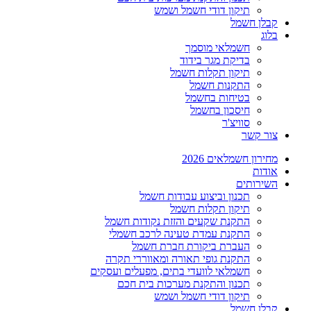
תיקון דודי חשמל ושמש
קבלן חשמל
בלוג
חשמלאי מוסמך
בדיקת מגר בידוד
תיקון תקלות חשמל
התקנות חשמל
בטיחות בחשמל
חיסכון בחשמל
סוויצ'ר
צור קשר
מחירון חשמלאים 2026
אודות
השירותים
תכנון וביצוע עבודות חשמל
תיקון תקלות חשמל
התקנת שקעים והזזת נקודות חשמל
התקנת עמדת טעינה לרכב חשמלי
העברת ביקורת חברת חשמל
התקנת גופי תאורה ומאווררי תקרה
חשמלאי לוועדי בתים, מפעלים ועסקים
תכנון והתקנת מערכות בית חכם
תיקון דודי חשמל ושמש
קבלן חשמל