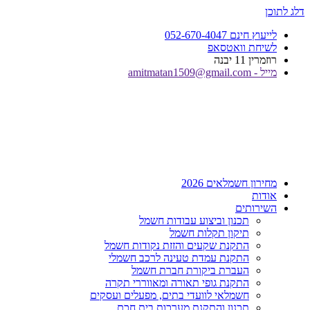
דלג לתוכן
לייעוץ חינם 052-670-4047
לשיחת וואטסאפ
רוזמרין 11 יבנה
מייל - amitmatan1509@gmail.com
מחירון חשמלאים 2026
אודות
השירותים
תכנון וביצוע עבודות חשמל
תיקון תקלות חשמל
התקנת שקעים והזזת נקודות חשמל
התקנת עמדת טעינה לרכב חשמלי
העברת ביקורת חברת חשמל
התקנת גופי תאורה ומאווררי תקרה
חשמלאי לוועדי בתים, מפעלים ועסקים
תכנון והתקנת מערכות בית חכם