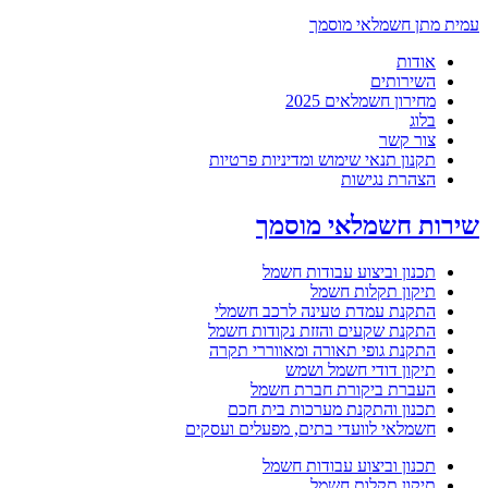
עמית מתן חשמלאי מוסמך
אודות
השירותים
מחירון חשמלאים 2025
בלוג
צור קשר
תקנון תנאי שימוש ומדיניות פרטיות
הצהרת נגישות
שירות חשמלאי מוסמך
תכנון וביצוע עבודות חשמל
תיקון תקלות חשמל
התקנת עמדת טעינה לרכב חשמלי
התקנת שקעים והזזת נקודות חשמל
התקנת גופי תאורה ומאווררי תקרה
תיקון דודי חשמל ושמש
העברת ביקורת חברת חשמל
תכנון והתקנת מערכות בית חכם
חשמלאי לוועדי בתים, מפעלים ועסקים
תכנון וביצוע עבודות חשמל
תיקון תקלות חשמל