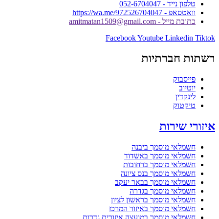
טלפון נייד - 052-6704047
וואטסאפ - https://wa.me/972526704047
כתובת מייל - amitmatan1509@gmail.com
Facebook
Youtube
Linkedin
Tiktok
רשתות חברתיות
פייסבוק
יוטיוב
לינקדין
טיקטוק
איזורי שירות
חשמלאי מוסמך ביבנה
חשמלאי מוסמך באשדוד
חשמלאי מוסמך ברחובות
חשמלאי מוסמך בנס ציונה
חשמלאי מוסמך בבאר יעקב
חשמלאי מוסמך בגדרה
חשמלאי מוסמך בראשון לציון
חשמלאי מוסמך באיזור המרכז
חשמלאי מוסמך במועצה איזורית גדרות