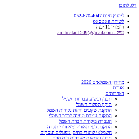
דלג לתוכן
לייעוץ חינם 052-670-4047
לשיחת וואטסאפ
רוזמרין 11 יבנה
מייל - amitmatan1509@gmail.com
מחירון חשמלאים 2026
אודות
השירותים
תכנון וביצוע עבודות חשמל
תיקון תקלות חשמל
התקנת שקעים והזזת נקודות חשמל
התקנת עמדת טעינה לרכב חשמלי
העברת ביקורת חברת חשמל
התקנת גופי תאורה ומאווררי תקרה
חשמלאי לוועדי בתים, מפעלים ועסקים
תכנון והתקנת מערכות בית חכם