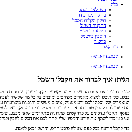
בלוג
חשמלאי מוסמך
בדיקת מגר בידוד
תיקון תקלות חשמל
התקנות חשמל
בטיחות בחשמל
חיסכון בחשמל
סוויצ'ר
צור קשר
052-670-4047
052-670-4047
תגית: איך לבחור את הקבלן חשמל
שלום לכולם! אם אתם מחפשים מידע מקצועי, מקיף ומעניין על תחום החשמ
בבלוג שלי תוכלו למצוא מאמרים מפורטים ומובנים על כל מה שקשור לעבודו
המאמרים שלי יספקו לכם ידע מעמיק, טיפים מעשיים ותובנות מקצועיות ע
הם יעזרו לכם להבין טוב יותר את מערכות החשמל בבית ובעסק, כיצד לשמור 
בנוסף, תקבלו עדכונים על פרויקטים ופתרונות מתקדמים שאני מבצע, שיסי
אני כאן כדי לשתף את הידע והניסיון שלי ולתת לכם את הכלים להבין ולנ
כדי לקבל הודעה בכל פעם שעולה פוסט חדש, הירשמו כאן למטה.