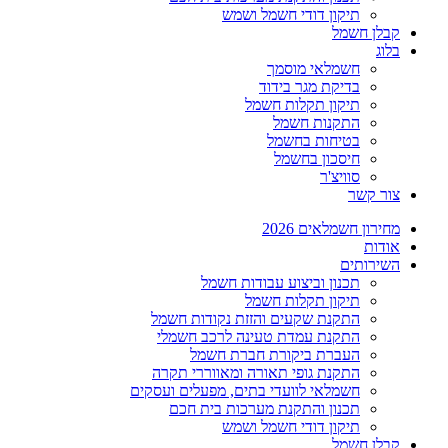
תיקון דודי חשמל ושמש
קבלן חשמל
בלוג
חשמלאי מוסמך
בדיקת מגר בידוד
תיקון תקלות חשמל
התקנות חשמל
בטיחות בחשמל
חיסכון בחשמל
סוויצ'ר
צור קשר
מחירון חשמלאים 2026
אודות
השירותים
תכנון וביצוע עבודות חשמל
תיקון תקלות חשמל
התקנת שקעים והזזת נקודות חשמל
התקנת עמדת טעינה לרכב חשמלי
העברת ביקורת חברת חשמל
התקנת גופי תאורה ומאווררי תקרה
חשמלאי לוועדי בתים, מפעלים ועסקים
תכנון והתקנת מערכות בית חכם
תיקון דודי חשמל ושמש
קבלן חשמל