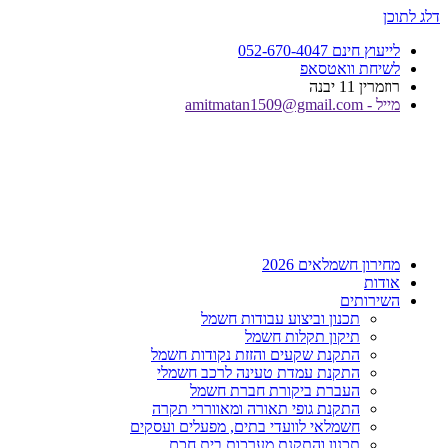
דלג לתוכן
לייעוץ חינם 052-670-4047
לשיחת וואטסאפ
רוזמרין 11 יבנה
מייל - amitmatan1509@gmail.com
מחירון חשמלאים 2026
אודות
השירותים
תכנון וביצוע עבודות חשמל
תיקון תקלות חשמל
התקנת שקעים והזזת נקודות חשמל
התקנת עמדת טעינה לרכב חשמלי
העברת ביקורת חברת חשמל
התקנת גופי תאורה ומאווררי תקרה
חשמלאי לוועדי בתים, מפעלים ועסקים
תכנון והתקנת מערכות בית חכם