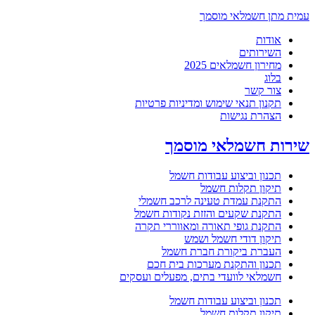
עמית מתן חשמלאי מוסמך
אודות
השירותים
מחירון חשמלאים 2025
בלוג
צור קשר
תקנון תנאי שימוש ומדיניות פרטיות
הצהרת נגישות
שירות חשמלאי מוסמך
תכנון וביצוע עבודות חשמל
תיקון תקלות חשמל
התקנת עמדת טעינה לרכב חשמלי
התקנת שקעים והזזת נקודות חשמל
התקנת גופי תאורה ומאווררי תקרה
תיקון דודי חשמל ושמש
העברת ביקורת חברת חשמל
תכנון והתקנת מערכות בית חכם
חשמלאי לוועדי בתים, מפעלים ועסקים
תכנון וביצוע עבודות חשמל
תיקון תקלות חשמל