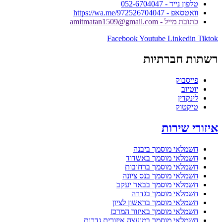
טלפון נייד - 052-6704047
וואטסאפ - https://wa.me/972526704047
כתובת מייל - amitmatan1509@gmail.com
Facebook
Youtube
Linkedin
Tiktok
רשתות חברתיות
פייסבוק
יוטיוב
לינקדין
טיקטוק
איזורי שירות
חשמלאי מוסמך ביבנה
חשמלאי מוסמך באשדוד
חשמלאי מוסמך ברחובות
חשמלאי מוסמך בנס ציונה
חשמלאי מוסמך בבאר יעקב
חשמלאי מוסמך בגדרה
חשמלאי מוסמך בראשון לציון
חשמלאי מוסמך באיזור המרכז
חשמלאי מוסמך במועצה איזורית גדרות