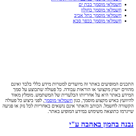
חשמלאי מוסמך בבת ים
חשמלאי מוסמך בחולון
חשמלאי מוסמך בתל אביב
חשמלאי מוסמך בכפר סבא
התכנים המופיעים באתר זה מיועדים למטרות מידע כללי בלבד ואינם
מהווים ייעוץ מקצועי או הוראות עבודה. כל פעולה שתבוצע על סמך
המידע באתר היא על אחריותו הבלעדית של המשתמש. מומלץ מאוד
להיוועץ באיש מקצוע מוסמך, כגון
חשמלאי מוסמך
, לפני ביצוע כל פעולה
הקשורה לחשמל. הכותב והאתר אינם נושאים באחריות לכל נזק או פגיעה
שייגרמו כתוצאה משימוש במידע המופיע באתר.
נבנה בהמון באהבה ע"י