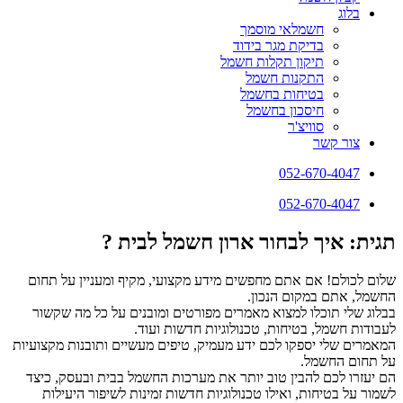
בלוג
חשמלאי מוסמך
בדיקת מגר בידוד
תיקון תקלות חשמל
התקנות חשמל
בטיחות בחשמל
חיסכון בחשמל
סוויצ'ר
צור קשר
052-670-4047
052-670-4047
תגית: איך לבחור ארון חשמל לבית ?
שלום לכולם! אם אתם מחפשים מידע מקצועי, מקיף ומעניין על תחום
החשמל, אתם במקום הנכון.
בבלוג שלי תוכלו למצוא מאמרים מפורטים ומובנים על כל מה שקשור
לעבודות חשמל, בטיחות, טכנולוגיות חדשות ועוד.
המאמרים שלי יספקו לכם ידע מעמיק, טיפים מעשיים ותובנות מקצועיות
על תחום החשמל.
הם יעזרו לכם להבין טוב יותר את מערכות החשמל בבית ובעסק, כיצד
לשמור על בטיחות, ואילו טכנולוגיות חדשות זמינות לשיפור היעילות