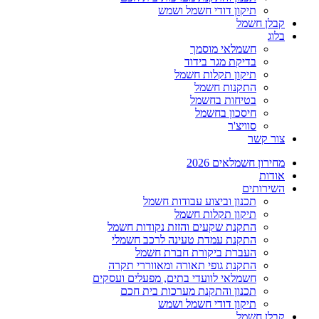
תיקון דודי חשמל ושמש
קבלן חשמל
בלוג
חשמלאי מוסמך
בדיקת מגר בידוד
תיקון תקלות חשמל
התקנות חשמל
בטיחות בחשמל
חיסכון בחשמל
סוויצ'ר
צור קשר
מחירון חשמלאים 2026
אודות
השירותים
תכנון וביצוע עבודות חשמל
תיקון תקלות חשמל
התקנת שקעים והזזת נקודות חשמל
התקנת עמדת טעינה לרכב חשמלי
העברת ביקורת חברת חשמל
התקנת גופי תאורה ומאווררי תקרה
חשמלאי לוועדי בתים, מפעלים ועסקים
תכנון והתקנת מערכות בית חכם
תיקון דודי חשמל ושמש
קבלן חשמל