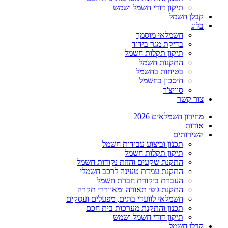
תיקון דודי חשמל ושמש
קבלן חשמל
בלוג
חשמלאי מוסמך
בדיקת מגר בידוד
תיקון תקלות חשמל
התקנות חשמל
בטיחות בחשמל
חיסכון בחשמל
סוויצ'ר
צור קשר
מחירון חשמלאים 2026
אודות
השירותים
תכנון וביצוע עבודות חשמל
תיקון תקלות חשמל
התקנת שקעים והזזת נקודות חשמל
התקנת עמדת טעינה לרכב חשמלי
העברת ביקורת חברת חשמל
התקנת גופי תאורה ומאווררי תקרה
חשמלאי לוועדי בתים, מפעלים ועסקים
תכנון והתקנת מערכות בית חכם
תיקון דודי חשמל ושמש
קבלן חשמל