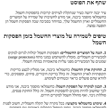
שתף את הפוסט
עיר יבנה ידועה כעיר שנתקלת לעיתים קרובות בהפסקות חשמל.
כחשמלאי מוסמך ביבנה, אני מודע לחשיבות של שמירה על המוצרים
החשמליים וארון החשמל שלך, במיוחד בסביבה שבה הפסקות חשמל הן
תופעה נפוצה.
טיפים לשמירה על מוצרי החשמל בזמן הפסקות
חשמל
1. הגנה על המוצרים החשמליים:
הפסקות חשמל יכולות לגרום לנזקים
למכשירים חשמליים. מומלץ להשתמש במגני מתח (surge protectors)
שמגנים על המכשירים מפני עליות פתאומיות במתח חשמלי.
2. תחזוקת ארון החשמל:
כחשמלאי ביבנה, אני ממליץ לבצע בדיקות
תקופתיות לארון החשמל. זה כולל בדיקת חיבורים, פיוזים, ומפסקים, כדי
לוודא שהם פועלים כראוי ובטוחים לשימוש.
3. תכנון למקרה של הפסקת חשמל:
כחשמלאי מוסמך ביבנה, אני מודע
לכך שחשוב להיות מוכנים להפסקות חשמל. זה כולל החזקת פנסים,
סוללות גיבוי, ואף מחולל חשמל למקרים חירום.
4. שימוש בחשמלאי מקצועי:
בכל מקרה של תקלה חשמלית, חשוב לפנות
לחשמלאי מוסמך ביבנה. ניסיון בטיפול בתקלות באזורים עם הפסקות