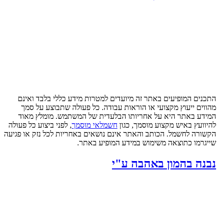
התכנים המופיעים באתר זה מיועדים למטרות מידע כללי בלבד ואינם
מהווים ייעוץ מקצועי או הוראות עבודה. כל פעולה שתבוצע על סמך
המידע באתר היא על אחריותו הבלעדית של המשתמש. מומלץ מאוד
להיוועץ באיש מקצוע מוסמך, כגון
חשמלאי מוסמך
, לפני ביצוע כל פעולה
הקשורה לחשמל. הכותב והאתר אינם נושאים באחריות לכל נזק או פגיעה
שייגרמו כתוצאה משימוש במידע המופיע באתר.
נבנה בהמון באהבה ע"י