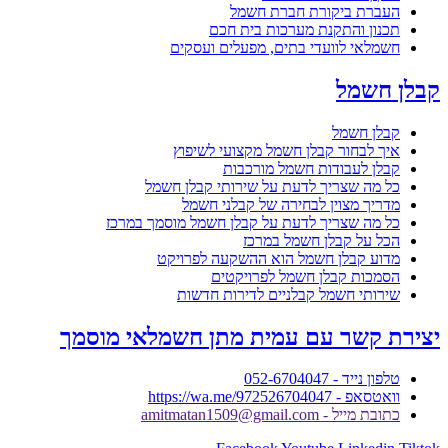
העברת ביקורת חברת חשמל
תכנון והתקנת מערכות בית חכם
חשמלאי לוועדי בתים, מפעלים ועסקים
קבלן חשמל
קבלן חשמל
איך לבחור קבלן חשמל מקצועי לשיפוץ
קבלן לעבודות חשמל מורכבות
כל מה שצריך לדעת על שירותי קבלן חשמל
מדריך מצוין לבחירה של קבלני חשמל
כל מה שצריך לדעת על קבלן חשמל מוסמך במרכז
הכל על קבלן חשמל במרכז
מדוע קבלן חשמל הוא ההשקעה לפרויקט
הסמכות קבלן חשמל לפרויקטים
שירותי חשמל קבלניים לדירות חדשות
יצירת קשר עם עמית מתן חשמלאי מוסמך
טלפון נייד - 052-6704047
וואטסאפ - https://wa.me/972526704047
כתובת מייל - amitmatan1509@gmail.com