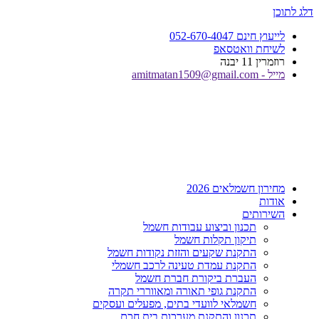
דלג לתוכן
לייעוץ חינם 052-670-4047
לשיחת וואטסאפ
רוזמרין 11 יבנה
מייל - amitmatan1509@gmail.com
מחירון חשמלאים 2026
אודות
השירותים
תכנון וביצוע עבודות חשמל
תיקון תקלות חשמל
התקנת שקעים והזזת נקודות חשמל
התקנת עמדת טעינה לרכב חשמלי
העברת ביקורת חברת חשמל
התקנת גופי תאורה ומאווררי תקרה
חשמלאי לוועדי בתים, מפעלים ועסקים
תכנון והתקנת מערכות בית חכם