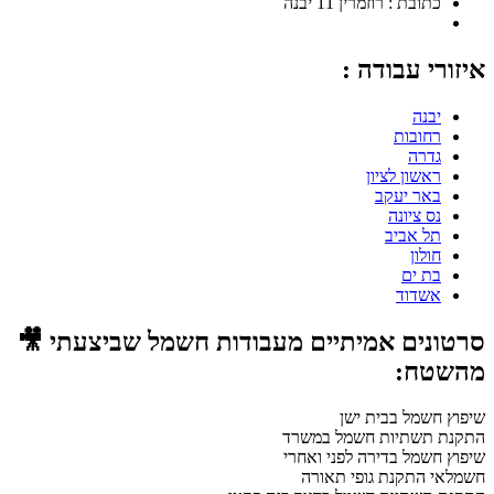
כתובת : רוזמרין 11 יבנה
איזורי עבודה :
יבנה
רחובות
גדרה
ראשון לציון
באר יעקב
נס ציונה
תל אביב
חולון
בת ים
אשדוד
סרטונים אמיתיים מעבודות חשמל שביצעתי 🎥
מהשטח:
שיפוץ חשמל בבית ישן
התקנת תשתיות חשמל במשרד
שיפוץ חשמל בדירה לפני ואחרי
חשמלאי התקנת גופי תאורה