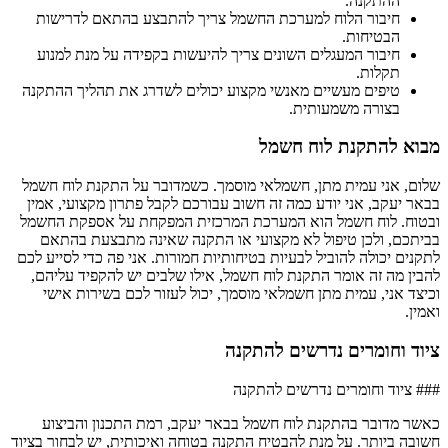
ההתקנה.
חיבור הלוח למערכת החשמל צריך להתבצע בהתאם לדרישות
הבטיחות.
חיבור המעגלים השונים צריך להיעשות בקפידה על מנת למנוע
תקלות.
טיפים מעשיים מאנשי מקצוע יכולים לשדרג את תהליך ההתקנה
בצורה משמעותית.
מבוא להתקנת לוח חשמל
שלום, אני עמית מתן, חשמלאי מוסמך. כשמדובר על התקנת לוח חשמל
בבאר יעקב, אני יודע כמה זה חשוב עבורכם לקבל פתרון מקצועי, אמין
ובטוח. לוח חשמל הוא המערכת המרכזית המפקחת על אספקת החשמל
בביתכם, ולכן טיפול לא מקצועי או התקנה שאינה מתבצעת בהתאם
לתקנים יכולה להוביל לבעיות בטיחותיות חמורות. אני פה כדי לסייע לכם
להבין מה זה אומר התקנת לוח חשמל, אילו שלבים יש להקפיד עליהם,
וכיצד אני, עמית מתן חשמלאי מוסמך, יכול לעזור לכם בשירות אישי
ואמין.
ציוד וחומרים נדרשים להתקנה
### ציוד וחומרים נדרשים להתקנה
כאשר מדובר בהתקנת לוח חשמל בבאר יעקב, רמת התכנון והביצוע
חשובה ביותר. על מנת להבטיח התקנה בטוחה ואיכותית, יש לבחור בציוד