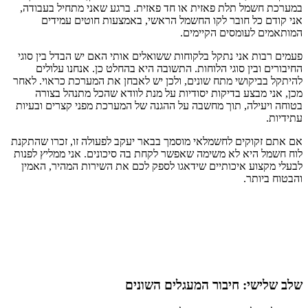
במערכת חשמל תלת פאזית או חד פאזית. ברגע שאני מתחיל בעבודה,
אני קודם כל חובר לקו החשמל הראשי, באמצעות חוטים עמידים
המותאמים לעומסים הקיימים.
פעמים רבות אני נתקל בלקוחות ששואלים אותי האם יש הבדל בין סוגי
החיבורים ובין סוגי הלוחות. התשובה היא בהחלט כן. אנחנו עלולים
להיתקל בביקושי מתח שונים, ולכן יש לאבחן את המערכת כראוי. לאחר
מכן, אני מבצע בדיקות יסודיות על מנת לוודא שהכל מתנהל בצורה
בטוחה ויעילה, תוך מחשבה על ההגנה של המערכת מפני קצרים ובעיות
עתידיות.
אם אתם זקוקים לחשמלאי מוסמך בבאר יעקב לפעולה זו, זכרו שהתקנת
לוח חשמל היא לא משימה שאפשר לקחת בה סיכונים. אני ממליץ לפנות
לבעלי מקצוע איכותיים שידאגו לספק לכם את השירות המהיר, האמין
והבטוח ביותר.
שלב שלישי: חיבור המעגלים השונים