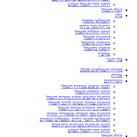
תיקון דודי חשמל ושמש
קבלן חשמל
בלוג
חשמלאי מוסמך
בדיקת מגר בידוד
תיקון תקלות חשמל
התקנות חשמל
בטיחות בחשמל
חיסכון בחשמל
סוויצ'ר
צור קשר
מחירון חשמלאים 2026
אודות
השירותים
תכנון וביצוע עבודות חשמל
תיקון תקלות חשמל
התקנת שקעים והזזת נקודות חשמל
התקנת עמדת טעינה לרכב חשמלי
העברת ביקורת חברת חשמל
התקנת גופי תאורה ומאווררי תקרה
חשמלאי לוועדי בתים, מפעלים ועסקים
תכנון והתקנת מערכות בית חכם
תיקון דודי חשמל ושמש
קבלן חשמל