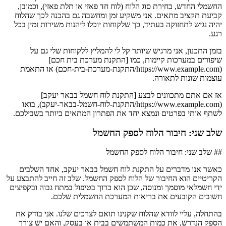
החשמלי החדש, בחירת סוג הלוח (לוח חד פאזי או תלת פאזי), וכמובן,
קביעת תקציב מתאים. אני משקיע זמן ומחשבה גם בהכנה לכך שהלוח
יהיה נגיש לתחזוקה בעתיד, כך שלקוחות יוכלו ליהנות משירות זמין בכל
רגע.
בזמן התכנון, אני מרגיש שיותר קל לי להמליץ ללקוחות שלי גם על
שיפורים במערכות קיימות, כמו [התקנת מערכת בית חכם]
(https://www.example.com/התקנת-מערכת-בית-חכם) או התאמת
עוצמות שונות לתאורה.
אז אם אתם מתכוונים לבצע [התקנת לוח חשמל בבאר יעקב]
(https://www.example.com/התקנת-לוח-חשמל-בבאר-יעקב), בואו
לשתף אותי בפרטים ונמצא יחד את הפתרון המתאים ביותר בשבילכם.
שלב שני: חיבור הלוח לספק החשמל
## שלב שני: חיבור הלוח לספק החשמל
כאשר אנו מדברים על התקנת לוח חשמל בבאר יעקב, אחד השלבים
הקריטיים הוא החיבור של הלוח לספק החשמל. שלב זה חייב להתבצע על
ידי חשמלאי מוסמך ומנוסה, שכן הוא כרוך בטיפול במתח גבוה ובקפיצים
חשובים הקובעים את בריאות המערכת החשמלית שלכם.
בהתחלה, עליי לוודא שהלוח שקנינו תואם לצרכים שלנו. אני בודק את
הספק הנדרש, את כמות המשתמשים בבית או בעסק, והאם יש צורך