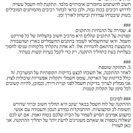
חשוב להשתמש בחומרים איכותיים בלבד. התקנת לוח חשמל עשויה
לדרוש רכיבים בכוח גבוה, ולכן כדאי לבחור רכיבים מהמותגים המובילים
בשוק שיבטיחו עמידות וביטחון לאורך זמן.
###
4. שמירה על ההנחיות והתקנים
קפדנות על התקנים ונהלים היא מרכיב חשוב בהצלחה של כל פרויקט
חשמל. ודאו שהחשמלאי לעומד בתקנים החשמליים בארץ ושהעבודה
מתבצעת בהתאם להנחיות אלו. לא אחת נתקלתי בלקוחות שניסו לחסוך
בעלויות בעת בתהליך התקנה, רק כדי לקבל בעיות קשות בעתיד.
###
5. תחזוקה שוטפת
לאחר ההתקנה, אל תשכחו לבצע בדיקות תקופתיות על המערכת. זה
כולל בדיקות של הארקה, עומס חשמלי ותקלות אפשריות שיכולות לצוץ.
אני ממליץ לערוך בדיקות חשמל לפני קניית דירה, וכמובן, להיות קשובים
לכל סימן של תקלות קטנות.
### לסיכום
ההתקנה של לוח חשמל בבאר יעקב היא תהליך חשוב וברור שדורש
תשומת לב ומקצועיות. ההתמקדות במידע הנכון והעבודה עם אנשי
מקצוע אמינים תסייע לשמור על הבית שלכם בטוח ואמין. אם יש לכם
שאלות נוספות או שאתם מעוניינים לדעת יותר על תהליך ההתקנה, אני
כאן לעזור!