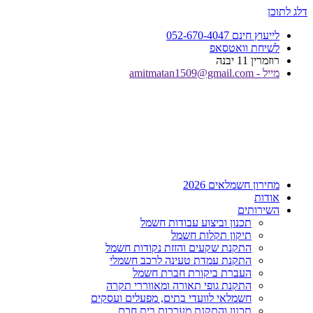
דלג לתוכן
לייעוץ חינם 052-670-4047
לשיחת וואטסאפ
רוזמרין 11 יבנה
מייל - amitmatan1509@gmail.com
מחירון חשמלאים 2026
אודות
השירותים
תכנון וביצוע עבודות חשמל
תיקון תקלות חשמל
התקנת שקעים והזזת נקודות חשמל
התקנת עמדת טעינה לרכב חשמלי
העברת ביקורת חברת חשמל
התקנת גופי תאורה ומאווררי תקרה
חשמלאי לוועדי בתים, מפעלים ועסקים
תכנון והתקנת מערכות בית חכם