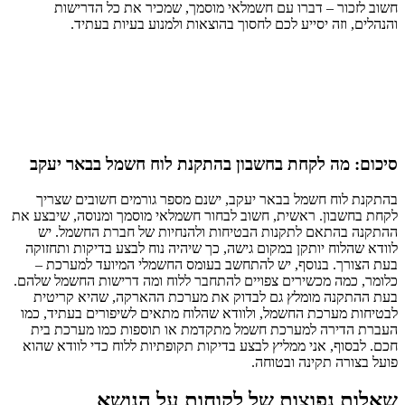
חשוב לזכור – דברו עם חשמלאי מוסמך, שמכיר את כל הדרישות
והנהלים, וזה יסייע לכם לחסוך בהוצאות ולמנוע בעיות בעתיד.
סיכום: מה לקחת בחשבון בהתקנת לוח חשמל בבאר יעקב
בהתקנת לוח חשמל בבאר יעקב, ישנם מספר גורמים חשובים שצריך
לקחת בחשבון. ראשית, חשוב לבחור חשמלאי מוסמך ומנוסה, שיבצע את
ההתקנה בהתאם לתקנות הבטיחות ולהנחיות של חברת החשמל. יש
לוודא שהלוח יותקן במקום גישה, כך שיהיה נוח לבצע בדיקות ותחזוקה
בעת הצורך. בנוסף, יש להתחשב בעומס החשמלי המיועד למערכת –
כלומר, כמה מכשירים צפויים להתחבר ללוח ומה דרישות החשמל שלהם.
בעת ההתקנה מומלץ גם לבדוק את מערכת ההארקה, שהיא קריטית
לבטיחות מערכת החשמל, ולוודא שהלוח מתאים לשיפורים בעתיד, כמו
העברת הדירה למערכת חשמל מתקדמת או תוספות כמו מערכת בית
חכם. לבסוף, אני ממליץ לבצע בדיקות תקופתיות ללוח כדי לוודא שהוא
פועל בצורה תקינה ובטוחה.
שאלות נפוצות של לקוחות על הנושא