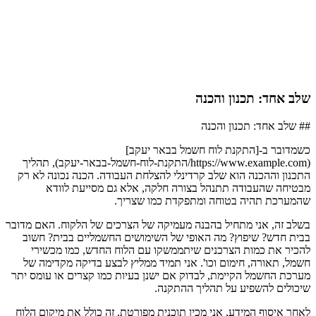
שלב אחד: תכנון והכנה
## שלב אחד: תכנון והכנה
כשמדובר ב-[התקנת לוח חשמל בבאר יעקב]
(https://www.example.com/התקנת-לוח-חשמל-בבאר-יעקב), תהליך
התכנון וההכנה הוא שלב קרדינלי להצלחת העבודה. הכנה נכונה לא רק
מבטיחה שהעבודה תתנהל בצורה חלקה, אלא גם מסייעת לוודא
שהמערכת תהיה בטוחה ומתפקדת כמו שצריך.
בשלב זה, אני מתחיל בהבנה מעמיקה של הצרכים של הלקוח. האם מדובר
בבית חדש? שיפוץ? מה האופי של השימושים החשמליים בבית? חשוב
להכיר את כמות הצרכנים שיתממשקו עם הלוח החדש, כמו מכשירי
חשמל, תאורה, חימום וכו'. אני תמיד ממליץ לבצע בדיקה מקדימה של
מערכת החשמל הקיימת, לבדוק אם ישנן בעיות כמו קצרים או עומס יתר
שיכולים להשפיע על תהליך ההתקנה.
לאחר איסוף המידע, אני מכין תוכנית מפורטת. זה כולל את מיקום הלוח