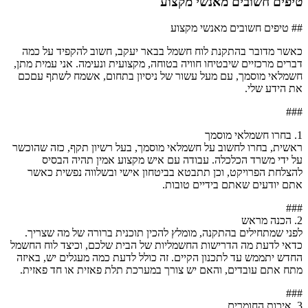
טיפים חשובים מאנשי מקצוע
## טיפים חשובים מאנשי מקצוע
כאשר מדובר בהתקנת לוח חשמל בבאר יעקב, חשוב להקפיד על כמה
דברים מרכזיים שיבטיחו חוויה בטוחה, מקצועית ונעימה. אני עמית מתן,
חשמלאי מוסמך, עם מעל עשור של ניסיון בתחום, אשמח לשתף עםכם
את הידע שלי.
###
1. בחרו חשמלאי מוסמך
ראשית, בחרו לחשוב על חשמלאי מוסמך, בעל רשיון תקף, כזה שהוכשר
על ידי משרד הכלכלה. עבודה עם איש מקצוע אמין תהיה הבסיס
להצלחת הפרויקט, וכן תתבטא בביטחון אישי ובשלווה נפשית כאשר
אתם יודעים שאתם בידיים טובות.
###
2. הכנה מראש
לפני שמתחילים בהתקנה, מומלץ להכין תוכנית ברורה של מה שצריך.
כדאי לדעת מה הדרישות החשמליות של הבית שלכם, וכיצד לוח החשמל
החדש יתממש עד לתכנון הקיים. זה כולל לדעת כמה מעגלים יש, באיזה
מתח אתם עובדים, והאם יש צורך במערכת תלת פאזית או חד פאזית.
###
3. איכות החומרים