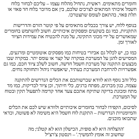
וחומרים מתאימים. ראשית, נתחיל מהלוח עצמו – עליכם לבחור בלוח
חשמל איכותי המתאים לצרכים שלכם, בין אם מדובר בלוח חד פאזי או
תלת פאזי, בהתאם לעומס שתצטרכו.
בנוסף ללוח, יש צורך בכבלים מתאימים על פי קוטר הזרם והדרישות
התקניות, כמו גם בשקעים ומפסקים איכותיים. חשוב להשתמש בחומרים
שמאושרים על ידי מכוני התקינה, על מנת להבטיח את עמידות הציוד
לאורך זמן.
כמו כן, יש לכלול גם אביזרי בטיחות כמו מפסקים אוטומטיים ומרגעים,
המסייעים להגן על המערכת במקרה של קצר או עומס יתר. במקרה שבו
מבצעים התקנה של מערכת חשמל חדשה, חשוב לשלב ציוד חכם, כמו גם
אפשרויות להרחבת המערכת בעתיד, שיאפשרו ניהול ותחזוקה נוחים.
כלל זהב נוסף הוא לוודא שברשותכם את הכלים הנדרשים להתקנה
עצמה, כגון מברגים, מפתח ברגים, כלי חיתוך, וכן ציוד לבדיקות, כמו מד
מתח ומכונת בדיקה שתיקח אתכם צעד אחד קדימה לתפעול תקין ובטוח
של המערכת.
לסיכום, הקפידו לבחור בחומרים איכותיים ולוודא שיש לכם את הכלים
והמיומנויות הנדרשות – התקנת לוח חשמל היא משימה לא פשוטה, וכדאי
שתבואו מוכנים.
'ההצלחה היא לא סופית, הכישלון הוא לא קטלני; מה
שחשוב זה אומץ להמשיך.' – וינסטון צ'רצ'יל