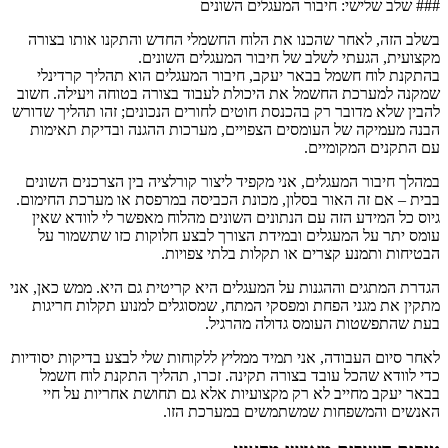
### שלב שלישי: חיבור המעגלים השונים
בשלב הזה, לאחר שהכנו את הלוח החשמלי החדש והתקנו אותו בצורה
מקצועית, הגעתי לשלב של חיבור המעגלים השונים.
בהתקנת לוח חשמל בבאר יעקב, חיבור המעגלים הוא תהליך קרדינלי
שמקנה למערכת החשמל את היכולת לעבוד בצורה בטוחה ויעילה. חשוב
להבין שלא מדובר רק בהכנסת חוטים לחורים הנכונים; זהו תהליך שדורש
הבנה מעמיקה של העומסים הצפויים, מערכות ההגנה ובדיקת תאימות
עם התקנים המקומיים.
במהלך חיבור המעגלים, אני מקפיד ליצור קורלציה בין הצרכנים השונים
בבית – אם זה האור בסלון, מכונת הכביסה במרפסת או מערכת החימום.
גיוס כל המידע הזה עם הנתונים השונים מהלוח מאפשר לי לוודא שאין
עומס יתר על המעגלים ובמידת הצורך לבצע חלוקות כזו שתשמור על
הבטיחות ותמנע קצרים או תקלות בלתי צפויות.
הגדרת המתגים וההגנות על המעגלים היא קריטית גם היא. ממש כאן, אני
מתקין את מגני הפחת ומפסקי המתח, שמסוגלים למנוע תקלות חריגות
בעת שהתפשטות העומס גדולה מהרגיל.
לאחר סיום העבודה, אני תמיד ממליץ ללקוחות שלי לבצע בדיקות יסודיות
כדי לוודא שהכל עובד בצורה תקינה. זכרו, תהליך התקנת לוח חשמל
בבאר יעקב מחייב לא רק מקצועיות אלא גם תחושת אחריות על חיי
האנשים והמשפחות שמשתמשים במערכת הזו.