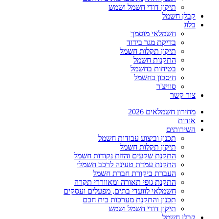
תיקון דודי חשמל ושמש
קבלן חשמל
בלוג
חשמלאי מוסמך
בדיקת מגר בידוד
תיקון תקלות חשמל
התקנות חשמל
בטיחות בחשמל
חיסכון בחשמל
סוויצ'ר
צור קשר
מחירון חשמלאים 2026
אודות
השירותים
תכנון וביצוע עבודות חשמל
תיקון תקלות חשמל
התקנת שקעים והזזת נקודות חשמל
התקנת עמדת טעינה לרכב חשמלי
העברת ביקורת חברת חשמל
התקנת גופי תאורה ומאווררי תקרה
חשמלאי לוועדי בתים, מפעלים ועסקים
תכנון והתקנת מערכות בית חכם
תיקון דודי חשמל ושמש
קבלן חשמל