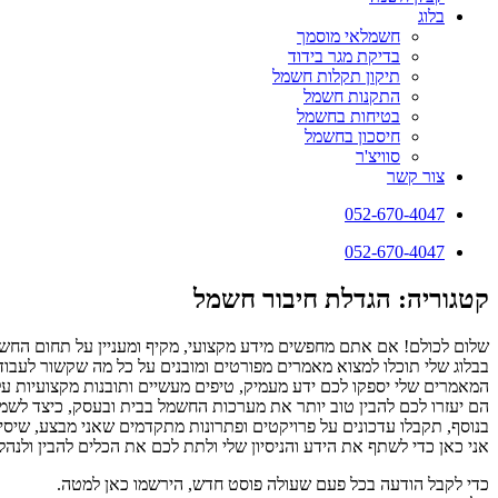
בלוג
חשמלאי מוסמך
בדיקת מגר בידוד
תיקון תקלות חשמל
התקנות חשמל
בטיחות בחשמל
חיסכון בחשמל
סוויצ'ר
צור קשר
052-670-4047
052-670-4047
קטגוריה: הגדלת חיבור חשמל
שלום לכולם! אם אתם מחפשים מידע מקצועי, מקיף ומעניין על תחום החשמ
בבלוג שלי תוכלו למצוא מאמרים מפורטים ומובנים על כל מה שקשור לעבודו
המאמרים שלי יספקו לכם ידע מעמיק, טיפים מעשיים ותובנות מקצועיות ע
הם יעזרו לכם להבין טוב יותר את מערכות החשמל בבית ובעסק, כיצד לשמור 
בנוסף, תקבלו עדכונים על פרויקטים ופתרונות מתקדמים שאני מבצע, שיסי
אני כאן כדי לשתף את הידע והניסיון שלי ולתת לכם את הכלים להבין ולנ
כדי לקבל הודעה בכל פעם שעולה פוסט חדש, הירשמו כאן למטה.