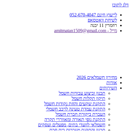
דלג לתוכן
לייעוץ חינם 052-670-4047
לשיחת וואטסאפ
רוזמרין 11 יבנה
מייל - amitmatan1509@gmail.com
מחירון חשמלאים 2026
אודות
השירותים
תכנון וביצוע עבודות חשמל
תיקון תקלות חשמל
התקנת שקעים והזזת נקודות חשמל
התקנת עמדת טעינה לרכב חשמלי
העברת ביקורת חברת חשמל
התקנת גופי תאורה ומאווררי תקרה
חשמלאי לוועדי בתים, מפעלים ועסקים
תכנון והתקנת מערכות בית חכם