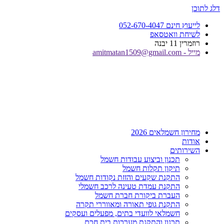
דלג לתוכן
לייעוץ חינם 052-670-4047
לשיחת וואטסאפ
רוזמרין 11 יבנה
מייל - amitmatan1509@gmail.com
מחירון חשמלאים 2026
אודות
השירותים
תכנון וביצוע עבודות חשמל
תיקון תקלות חשמל
התקנת שקעים והזזת נקודות חשמל
התקנת עמדת טעינה לרכב חשמלי
העברת ביקורת חברת חשמל
התקנת גופי תאורה ומאווררי תקרה
חשמלאי לוועדי בתים, מפעלים ועסקים
תכנון והתקנת מערכות בית חכם