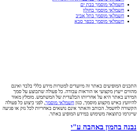
חשמלאי מוסמך בבת ים
חשמלאי מוסמך בחולון
חשמלאי מוסמך בתל אביב
חשמלאי מוסמך בכפר סבא
התכנים המופיעים באתר זה מיועדים למטרות מידע כללי בלבד ואינם
מהווים ייעוץ מקצועי או הוראות עבודה. כל פעולה שתבוצע על סמך
המידע באתר היא על אחריותו הבלעדית של המשתמש. מומלץ מאוד
להיוועץ באיש מקצוע מוסמך, כגון
חשמלאי מוסמך
, לפני ביצוע כל פעולה
הקשורה לחשמל. הכותב והאתר אינם נושאים באחריות לכל נזק או פגיעה
שייגרמו כתוצאה משימוש במידע המופיע באתר.
נבנה בהמון באהבה ע"י