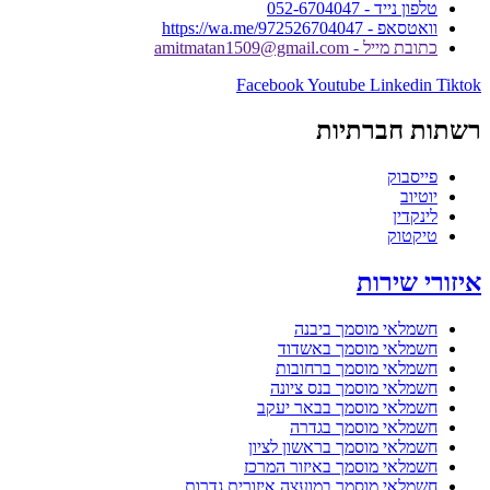
טלפון נייד - 052-6704047
וואטסאפ - https://wa.me/972526704047
כתובת מייל - amitmatan1509@gmail.com
Facebook
Youtube
Linkedin
Tiktok
רשתות חברתיות
פייסבוק
יוטיוב
לינקדין
טיקטוק
איזורי שירות
חשמלאי מוסמך ביבנה
חשמלאי מוסמך באשדוד
חשמלאי מוסמך ברחובות
חשמלאי מוסמך בנס ציונה
חשמלאי מוסמך בבאר יעקב
חשמלאי מוסמך בגדרה
חשמלאי מוסמך בראשון לציון
חשמלאי מוסמך באיזור המרכז
חשמלאי מוסמך במועצה איזורית גדרות