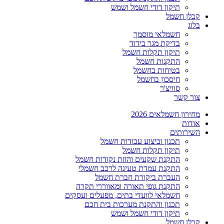
תיקון דודי חשמל ושמש
קבלן חשמל
בלוג
חשמלאי מוסמך
בדיקת מגר בידוד
תיקון תקלות חשמל
התקנות חשמל
בטיחות בחשמל
חיסכון בחשמל
סוויצ'ר
צור קשר
מחירון חשמלאים 2026
אודות
השירותים
תכנון וביצוע עבודות חשמל
תיקון תקלות חשמל
התקנת שקעים והזזת נקודות חשמל
התקנת עמדת טעינה לרכב חשמלי
העברת ביקורת חברת חשמל
התקנת גופי תאורה ומאווררי תקרה
חשמלאי לוועדי בתים, מפעלים ועסקים
תכנון והתקנת מערכות בית חכם
תיקון דודי חשמל ושמש
קבלן חשמל