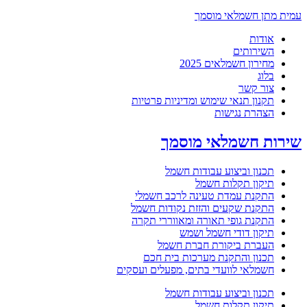
עמית מתן חשמלאי מוסמך
אודות
השירותים
מחירון חשמלאים 2025
בלוג
צור קשר
תקנון תנאי שימוש ומדיניות פרטיות
הצהרת נגישות
שירות חשמלאי מוסמך
תכנון וביצוע עבודות חשמל
תיקון תקלות חשמל
התקנת עמדת טעינה לרכב חשמלי
התקנת שקעים והזזת נקודות חשמל
התקנת גופי תאורה ומאווררי תקרה
תיקון דודי חשמל ושמש
העברת ביקורת חברת חשמל
תכנון והתקנת מערכות בית חכם
חשמלאי לוועדי בתים, מפעלים ועסקים
תכנון וביצוע עבודות חשמל
תיקון תקלות חשמל