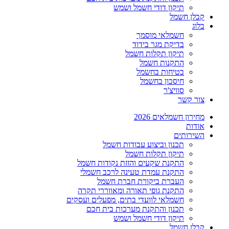
תיקון דודי חשמל ושמש
קבלן חשמל
בלוג
חשמלאי מוסמך
בדיקת מגר בידוד
תיקון תקלות חשמל
התקנות חשמל
בטיחות בחשמל
חיסכון בחשמל
סוויצ'ר
צור קשר
מחירון חשמלאים 2026
אודות
השירותים
תכנון וביצוע עבודות חשמל
תיקון תקלות חשמל
התקנת שקעים והזזת נקודות חשמל
התקנת עמדת טעינה לרכב חשמלי
העברת ביקורת חברת חשמל
התקנת גופי תאורה ומאווררי תקרה
חשמלאי לוועדי בתים, מפעלים ועסקים
תכנון והתקנת מערכות בית חכם
תיקון דודי חשמל ושמש
קבלן חשמל