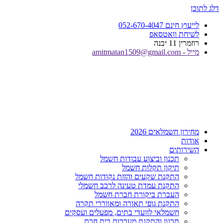
דלג לתוכן
לייעוץ חינם 052-670-4047
לשיחת וואטסאפ
רוזמרין 11 יבנה
מייל - amitmatan1509@gmail.com
מחירון חשמלאים 2026
אודות
השירותים
תכנון וביצוע עבודות חשמל
תיקון תקלות חשמל
התקנת שקעים והזזת נקודות חשמל
התקנת עמדת טעינה לרכב חשמלי
העברת ביקורת חברת חשמל
התקנת גופי תאורה ומאווררי תקרה
חשמלאי לוועדי בתים, מפעלים ועסקים
תכנון והתקנת מערכות בית חכם