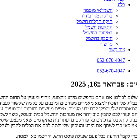
בלוג
חשמלאי מוסמך
בדיקת מגר בידוד
תיקון תקלות חשמל
התקנות חשמל
בטיחות בחשמל
חיסכון בחשמל
סוויצ'ר
צור קשר
052-670-4047
052-670-4047
יום: פברואר ב16, 2025
שלום לכולם! אם אתם מחפשים מידע מקצועי, מקיף ומעניין על תחום החשמ
בבלוג שלי תוכלו למצוא מאמרים מפורטים ומובנים על כל מה שקשור לעבודו
המאמרים שלי יספקו לכם ידע מעמיק, טיפים מעשיים ותובנות מקצועיות ע
הם יעזרו לכם להבין טוב יותר את מערכות החשמל בבית ובעסק, כיצד לשמור 
בנוסף, תקבלו עדכונים על פרויקטים ופתרונות מתקדמים שאני מבצע, שיסי
אני כאן כדי לשתף את הידע והניסיון שלי ולתת לכם את הכלים להבין ולנ
כדי לקבל הודעה בכל פעם שעולה פוסט חדש, הירשמו כאן למטה.