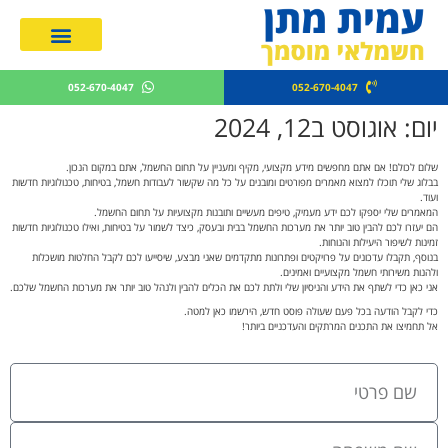
מחירון חשמלאים 2026
052-670-4047
052-670-4047
יום: אוגוסט ב12, 2024
שלום לכולם! אם אתם מחפשים מידע מקצועי, מקיף ומעניין על תחום החשמל, אתם במקום הנכון.
בבלוג שלי תוכלו למצוא מאמרים מפורטים ומובנים על כל מה שקשור לעבודות חשמל, בטיחות, טכנולוגיות חדשות
ועוד.
המאמרים שלי יספקו לכם ידע מעמיק, טיפים מעשיים ותובנות מקצועיות על תחום החשמל.
הם יעזרו לכם להבין טוב יותר את מערכות החשמל בבית ובעסק, כיצד לשמור על בטיחות, ואילו טכנולוגיות חדשות
זמינות לשיפור היעילות והנוחות.
בנוסף, תקבלו עדכונים על פרויקטים ופתרונות מתקדמים שאני מבצע, שיסייעו לכם לקבל החלטות מושכלות
ולהנות משירותי חשמל מקצועיים ואמינים.
אני כאן כדי לשתף את הידע והניסיון שלי ולתת לכם את הכלים להבין ולנהל טוב יותר את מערכות החשמל שלכם.
כדי לקבל הודעה בכל פעם שעולה פוסט חדש, הירשמו כאן למטה.
אל תחמיצו את התכנים המרתקים והעדכניים ביותר!