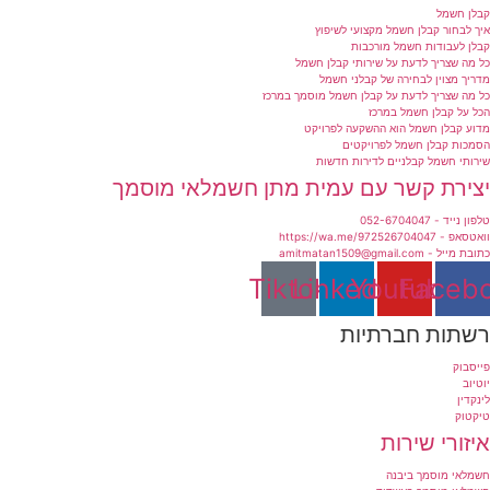
קבלן חשמל
איך לבחור קבלן חשמל מקצועי לשיפוץ
קבלן לעבודות חשמל מורכבות
כל מה שצריך לדעת על שירותי קבלן חשמל
מדריך מצוין לבחירה של קבלני חשמל
כל מה שצריך לדעת על קבלן חשמל מוסמך במרכז
הכל על קבלן חשמל במרכז
מדוע קבלן חשמל הוא ההשקעה לפרויקט
הסמכות קבלן חשמל לפרויקטים
שירותי חשמל קבלניים לדירות חדשות
יצירת קשר עם עמית מתן חשמלאי מוסמך
טלפון נייד - 052-6704047
וואטסאפ - https://wa.me/972526704047
כתובת מייל - amitmatan1509@gmail.com
Tiktok
Linkedin
Youtube
Faceb
רשתות חברתיות
פייסבוק
יוטיוב
לינקדין
טיקטוק
איזורי שירות
חשמלאי מוסמך ביבנה