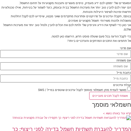
המאמרים שלי יספקו לכם ידע מעמיק, טיפים מעשיים ותובנות מקצועיות על תחום החשמל.
הם יעזרו לכם להבין טוב יותר את מערכות החשמל בבית ובעסק, כיצד לשמור על בטיחות, ואילו טכנולוגיות
חדשות זמינות לשיפור היעילות והנוחות.
בנוסף, תקבלו עדכונים על פרויקטים ופתרונות מתקדמים שאני מבצע, שיסייעו לכם לקבל החלטות
מושכלות ולהנות משירותי חשמל מקצועיים ואמינים.
אני כאן כדי לשתף את הידע והניסיון שלי ולתת לכם את הכלים להבין ולנהל טוב יותר את מערכות החשמל
שלכם.
כדי לקבל הודעה בכל פעם שעולה פוסט חדש, הירשמו כאן למטה.
אל תחמיצו את התכנים המרתקים והעדכניים ביותר!
שם פרטי
שם משפחה
כתובת מייל
קבלת עדכונים
מאשר לעמית מתן חשמלאי מוסמך לקבל עדכונים שוטפים במייל / SMS
אשמח לקבל תכנים מעניינים
חשמלאי מוסמך
קרא עוד באותו נושא >
המדריך להעברת תשתיות חשמל בדירה לפני ריצוף: כך