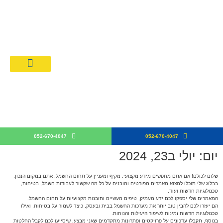
מחירון חשמלאים 026
קבלן חש
052-670-4047
052-670-4047
יום: יולי ב23, 2024
שלום לכולם! אם אתם מחפשים מידע מקצועי, מקיף ומעניין על תחום החשמל, אתם במקום הנכון.
בבלוג שלי תוכלו למצוא מאמרים מפורטים ומובנים על כל מה שקשור לעבודות חשמל, בטיחות,
טכנולוגיות חדשות ועוד.
המאמרים שלי יספקו לכם ידע מעמיק, טיפים מעשיים ותובנות מקצועיות על תחום החשמל.
הם יעזרו לכם להבין טוב יותר את מערכות החשמל בבית ובעסק, כיצד לשמור על בטיחות, ואילו
טכנולוגיות חדשות זמינות לשיפור היעילות והנוחות.
בנוסף, תקבלו עדכונים על פרויקטים ופתרונות מתקדמים שאני מבצע, שיסייעו לכם לקבל החלטות