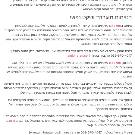
אין צורך לדאוג – תוכלו לכבות אותו בלחיצת כפתור באמצעות האפליקציה. יתרון זה מביא עמו כך
אפשרות להתאמת תזמון ההפעלה והכיבוי של המכשירים לפי הצרכים היומיים והעדפות משתמשים,
ובכך להעניק יותר נוחות וקלות בשימוש.
בטיחות מוגברת ושקט נפשי
שימוש ב
מתג חכם
לשקעים אינו רק יתרון לנוחות או לחיסכון באנרגיה אלא גם חשוב להבטחת
הבטיחות בבית. המתגים החכמים מצוידים במגני מתח חדישים המפחיתים את הסיכון לרעה במקרים
של תנודות במתח החשמלי. בנוסף, בעזרת האפליקציות ניתן לקבל התראות בזמן אמת על בעיות
ופגיעות חשמליות, וכמובן לשלוט על הפסקת החשמל במקרה של תקלה. ידיעה זו מאפשרת שקט נפשי
ושומרים על הבית והרכוש בצורה בטוחה.
עמית מזמין אתכם לעקוב אחריו וליצור עימו קשר לכל שאלה ועניין על הביטוי. ניתן לפנות בטלפון:
052-670-4047 או לבקר באתר:
amitmatan.co.il
.
לסיכום,
מתג חכם
לשקעים מציע פתרון מתקדם ויעיל למעגל החשמל והאנרגיה הביתי שלך. הוא
מאפשר לך ליהנות ממגוון יתרונות ברורים שמעבר להתקנת מתג פשוטה. באמצעות חיסכון באנרגיה
ושימוש יעיל יותר בחשמל, אתה לא רק מסייע בהפחתת ההוצאות הביתיות אלא גם תורם לשמירה על
הסביבה.
היכולת לשלוט במכשירים החשמליים בבית שלך ממש מרחוק באמצעות אפליקציות מתקדמות מעניקה
לך את הנוחות והשליטה שאתה זקוק להן בשגרת היומיום העמוסה שלך. אין עוד צורך לחשוש אם שכחת
לכבות מכשיר כלשהו בעת יציאתך מהבית – תוכל לעשות זאת בנוחות מהמכשיר הנייד שלך.
בנוסף לכך, מתגים חכמים תרמו לשיפור הבטיחות הביתית שלך. באמצעות מנגנונים מתקדמים הם
יכולים למנוע התחממות יתר, קצר חשמלי ואפילו שריפות. כל זאת מעניק לך שקט נפשי ושמירה על
בטיחותך ובטיחות משפחתך.
אני מזמין אותך לעקוב אחרי ולהישאר מעודכן בכל החידושים והפתרונות המתקדמים בתחום החשמל
והתיקונים. אם יש לך שאלות נוספות או שאתה מעוניין לשדרג את מערכת החשמל שלך עם
מתג חכם
לשקעים, אל תהסס ליצור איתי קשר!
ניתן להגיע אלי בטלפון: 052-670-4047 או דרך האתר: [www.amitmatan.co.il]