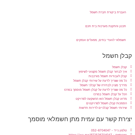
העברת ביקורת חברת חשמל
תכנון והתקנת מערכות בית חכם
חשמלאי לוועדי בתים, מפעלים ועסקים
קבלן חשמל
קבלן חשמל
איך לבחור קבלן חשמל מקצועי לשיפוץ
קבלן לעבודות חשמל מורכבות
כל מה שצריך לדעת על שירותי קבלן חשמל
מדריך מצוין לבחירה של קבלני חשמל
כל מה שצריך לדעת על קבלן חשמל מוסמך במרכז
הכל על קבלן חשמל במרכז
מדוע קבלן חשמל הוא ההשקעה לפרויקט
הסמכות קבלן חשמל לפרויקטים
שירותי חשמל קבלניים לדירות חדשות
יצירת קשר עם עמית מתן חשמלאי מוסמך
טלפון נייד - 052-6704047
וואטסאפ - https://wa.me/972526704047