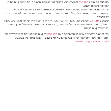
בטיחות:
השימוש ב
מתג חכם
לשקעים מונע הדלקה לא נחוצה של מכשירים, מה שמקטין את הסיכון
לשריפות ותקלות חשמל.
ידידותי למשתמש:
התקנה פשוטה ותפעול אינטואיטיבי באמצעות אפליקציית מוביל ידידותית.
אינטגרציה עם בית חכם:
יכולת שילוב עם מערכות בית חכם נוספות ומוצרים תומכי IoT (האינטרנט
של הדברים).
שימוש ב
מתג חכם
לשקעים יכול להפוך את הבית שלך ליעיל יותר ולהעניק לך שליטה מלאה בכל מכשיר
חשמל, בלחיצת כפתור פשוטה. עם כל זה בחשבון, ברור מדוע יותר אנשים בוחרים להתקין מתגים
חכמים לשקעים בביתם.
כדי להמשיך ולברר עוד על היתרונות הנוספים של
מתג חכם
לשקעים ואיך הוא יכול להועיל לביתך, אני
מזמין אותך ליצור איתי קשר ישירות בטלפון
052-670-4047
או לבקר באתר שלי בכתובת
.
www.https://amitmatan.co.il