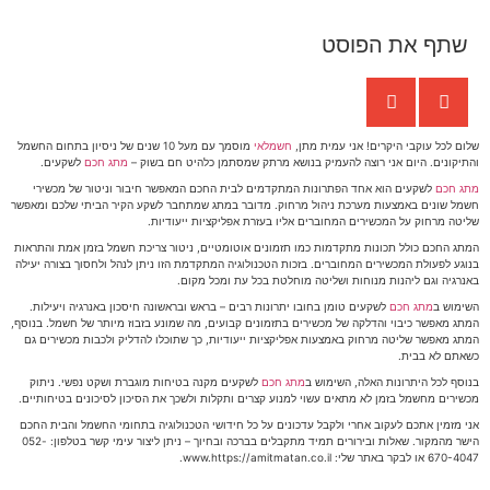
שתף את הפוסט
שלום לכל עוקבי היקרים! אני עמית מתן,
חשמלאי
מוסמך עם מעל 10 שנים של ניסיון בתחום החשמל
והתיקונים. היום אני רוצה להעמיק בנושא מרתק שמסתמן כלהיט חם בשוק –
מתג חכם
לשקעים.
מתג חכם
לשקעים הוא אחד הפתרונות המתקדמים לבית החכם המאפשר חיבור וניטור של מכשירי
חשמל שונים באמצעות מערכת ניהול מרחוק. מדובר במתג שמתחבר לשקע הקיר הביתי שלכם ומאפשר
שליטה מרחוק על המכשירים המחוברים אליו בעזרת אפליקציות ייעודיות.
המתג החכם כולל תכונות מתקדמות כמו תזמונים אוטומטיים, ניטור צריכת חשמל בזמן אמת והתראות
בנוגע לפעולת המכשירים המחוברים. בזכות הטכנולוגיה המתקדמת הזו ניתן לנהל ולחסוך בצורה יעילה
באנרגיה וגם ליהנות מנוחות ושליטה מוחלטת בכל עת ומכל מקום.
השימוש ב
מתג חכם
לשקעים טומן בחובו יתרונות רבים – בראש ובראשונה חיסכון באנרגיה ויעילות.
המתג מאפשר כיבוי והדלקה של מכשירים בתזמונים קבועים, מה שמונע בזבוז מיותר של חשמל. בנוסף,
המתג מאפשר שליטה מרחוק באמצעות אפליקציות ייעודיות, כך שתוכלו להדליק ולכבות מכשירים גם
כשאתם לא בבית.
בנוסף לכל היתרונות האלה, השימוש ב
מתג חכם
לשקעים מקנה בטיחות מוגברת ושקט נפשי. ניתוק
מכשירים מחשמל בזמן לא מתאים עשוי למנוע קצרים ותקלות ולשכך את הסיכון לסיכונים בטיחותיים.
אני מזמין אתכם לעקוב אחרי ולקבל עדכונים על כל חידושי הטכנולוגיה בתחומי החשמל והבית החכם
הישר מהמקור. שאלות ובירורים תמיד מתקבלים בברכה ובחיוך – ניתן ליצור עימי קשר בטלפון: 052-
670-4047 או לבקר באתר שלי: www.https://amitmatan.co.il.