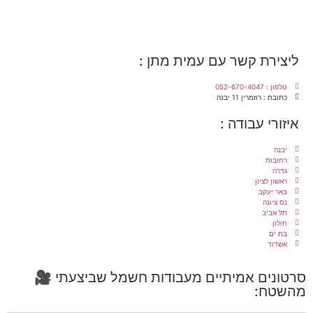
ליצירת קשר עם עמית מתן :
טלפון : 052-670-4047
כתובת : רוזמרין 11 יבנה
איזורי עבודה :
יבנה
רחובות
גדרה
ראשון לציון
באר יעקב
נס ציונה
תל אביב
חולון
בת ים
אשדוד
סרטונים אמיתיים מעבודות חשמל שביצעתי 🎥
מהשטח: