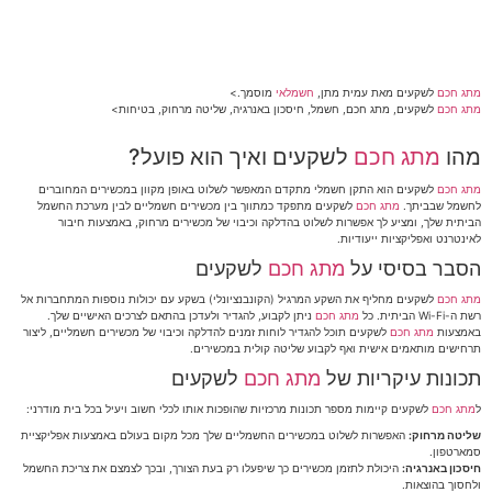
מתג חכם
לשקעים מאת עמית מתן,
חשמלאי
מוסמך.>
מתג חכם
לשקעים, מתג חכם, חשמל, חיסכון באנרגיה, שליטה מרחוק, בטיחות>
מהו
מתג חכם
לשקעים ואיך הוא פועל?
מתג חכם
לשקעים הוא התקן חשמלי מתקדם המאפשר לשלוט באופן מקוון במכשירים המחוברים
לחשמל שבביתך.
מתג חכם
לשקעים מתפקד כמתווך בין מכשירים חשמליים לבין מערכת החשמל
הביתית שלך, ומציע לך אפשרות לשלוט בהדלקה וכיבוי של מכשירים מרחוק, באמצעות חיבור
לאינטרנט ואפליקציות ייעודיות.
הסבר בסיסי על
מתג חכם
לשקעים
מתג חכם
לשקעים מחליף את השקע המרגיל (הקונבנציונלי) בשקע עם יכולות נוספות המתחברות אל
רשת ה-Wi-Fi הביתית. כל
מתג חכם
ניתן לקבוע, להגדיר ולעדכן בהתאם לצרכים האישיים שלך.
באמצעות
מתג חכם
לשקעים תוכל להגדיר לוחות זמנים להדלקה וכיבוי של מכשירים חשמליים, ליצור
תרחישים מותאמים אישית ואף לקבוע שליטה קולית במכשירים.
תכונות עיקריות של
מתג חכם
לשקעים
ל
מתג חכם
לשקעים קיימות מספר תכונות מרכזיות שהופכות אותו לכלי חשוב ויעיל בכל בית מודרני:
שליטה מרחוק:
האפשרות לשלוט במכשירים החשמליים שלך מכל מקום בעולם באמצעות אפליקציית
סמארטפון.
חיסכון באנרגיה:
היכולת לתזמן מכשירים כך שיפעלו רק בעת הצורך, ובכך לצמצם את צריכת החשמל
ולחסוך בהוצאות.