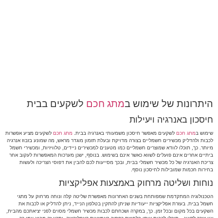
היתרונות של שימוש ב
מתג חכם
לשקעים בבית
חיסכון באנרגיה ויעילות
שימוש ב
מתג חכם
לשקעים מאפשר חיסכון משמעותי באנרגיה בבית.
מתג חכם
לשקעים מציע אפשרות
לכבות ולהדליק מכשירים חשמליים בצורה מדויקת ובעלת תזמון מוגדר מראש, מה שמונע בזבוז אנרגיה
מיותר. כך, תוכלו לוודא שמוצרים חשמליים כמו מטענים למכשירים ניידים, טלוויזיות, ומכשירי חשמל
ביתיים אחרים אינם פועלים לשווא כאשר אינם בשימוש. בנוסף, ישנן מערכות המאפשרות לעקוב אחר
צריכת האנרגיה של כל מכשיר חשמלי בבית, ובכך מסייעות לכם להבין את דפוסי הצריכה ולעשות
בחירות חכמות שמובילות לחיסכון נוסף.
נוחות ושליטה מרחוק באמצעות אפליקציות
הטכנולוגיה המתקדמת שמפותחת בשנים האחרונות מאפשרת שליטה קלה ונוחה מרחוק על מתגי
חשמל בבית. בעזרת אפליקציות ייעודיות שניתן להתקין בטלפון הנייד, ניתן להדליק או לכבות את
השקעים בכל מקום ובכל זמן. כך, במקרה ושכחתם לכבות מכשיר חשמלי מסוים לפני יציאתכם מהבית,