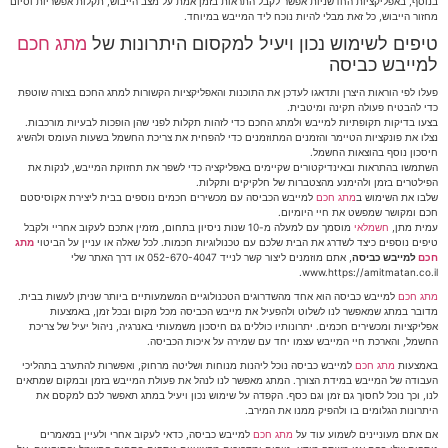
בנוסף, באפליקציות החדשניות אפשר לקבל התראות בזמן אמת על מצב הייבוש, תקלות אפשריות וסיום
מחזור הייבוש, כל זאת מבלי להיות נוכח ליד המייבש במיוחד.
טיפים לשימוש נכון ויעיל למקסום היתרונות של
מתג חכם
למייבש כביסה
פעלו לפי הוראות היצרן ותדאגו לעדכן את התוכנות והאפליקציות הקשורות למתג החכם בצורה שוטפת
כדי להבטיח פעולה תקינה ומיטבית.
בצעו בדיקות תקופתיות למייבש ולמתג החכם כדי לזהות תקלות לפני שהן הופכות לבעיות מורכבות.
נצלו את פונקציות הטיימר והזמנים המתוזמנים כדי להפחית את צריכת החשמל בשעות העומס ולהשיג
חיסכון נוסף בהוצאות החשמל.
השתמשו בהתראות ובאינדיקטורים שקיימים באפליקציה כדי לשפר את תחזוקת המייבש, לנקות את
הפילטרים בזמן ולהימנע מהצטברות של חלקיקים ותקלות.
שלבו את השימוש ב
מתג חכם
למייבש הכביסה עם מכשירים חכמים נוספים בבית ליצירת אקוסיסטם
חכם ומקושר שמפשט את חיי היומיום.
עמית מתן,
חשמלאי
מוסמך עם למעלה מ-10 שנות ניסיון בתחום, מזמין אתכם לעקוב אחריי ולקבל
טיפים נוספים כיצד לשדרג את הבית שלכם עם טכנולוגיות חכמות. לכל שאלה או עניין על הביטוי
מתג
חכם
למייבש כביסה
, אתם מוזמנים ליצור קשר לנייד 052-670-4047 או דרך האתר שלי
www.https://amitmatan.co.il.
מתג חכם
למייבש כביסה הוא אחד מהשדרוגים הטכנולוגיים המשמעותיים ביותר שניתן לעשות בבית.
מדובר במתג שמאפשר לנו לשלוט ולהפעיל את מייבש הכביסה מכל מקום ובכל זמן, באמצעות
אפליקציות ומכשירים חכמים. יתרונותיו כוללים גם חיסכון משמעותי באנרגיה, ניהול יעיל של צריכת
החשמל, והארכת חיי המייבש עצמו יחד עם שמירה על איכות הכביסה.
באמצעות
מתג חכם
למייבש כביסה נוכל ליהנות מנוחות ושליטה מרחוק, ואפשרות להתערב בתהליכי
העבודה של המייבש במידת הצורך. המתג מאפשר לנו לנהל את פעולת המייבש בזמן ובמקום שמתאים
לנו, וכך נוכל לחסוך גם זמן וגם כסף. הקפדה על שימוש נכון ויעיל במתג תאפשר לכם למקסם את
היתרונות הגלומים בו ולהפיק ממנו את המירב.
אם אתם מעוניינים לשמוע עוד על
מתג חכם
למייבש כביסה, כדאי לעקוב אחרי ולעיין במאמרים