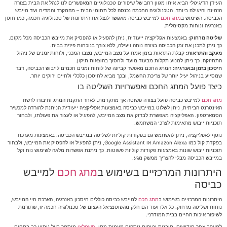
העידן הדיגיטלי הביא איתו מגוון רחב של שיפורים טכנולוגיים המאפשרים לנו לנהל את הבית בצורה
הזמינה והיעילה ביותר. הטכנולוגיה החכמה נכנסה לכל תחומי הבית – מהמקרר והמדיח ועד מייבש
הכביסה. השימוש ב
מתג חכם
למייבש כביסה מאפשר לנצל את היתרונות של טכנולוגיה חכמה, כמו חוסן
באנרגיה ונוחות מקסימלית.
שליטה מרחוק:
באמצעות אפליקציה ייעודית, ניתן להפעיל או להפסיק את מייבש הכביסה מכל מקום.
כך ניתן לתכנן את זמן הכביסה בצורה נוחה ויעילה, ללא צורך בנוכחות פיזית בבית.
מעקב והתראות:
קבלת התראות בזמן אמת על מצב המייבש, מצבו המכני, ולוחות זמנים של ניהול
התחזוקה. כך ניתן למנוע תקלות מבעוד מועד ולחסוך בהוצאות תיקון.
חיסכון בזמן ובאנרגיה:
המתג החכם מאפשר קביעה של לוחות זמנים חכמים לייבוש הכביסה, דבר
שמסייע בניהול יעיל יותר של צריכת החשמל, ובכך מביא לחיסכון כלכלי ולחיים ירוקים יותר.
כיצד פועל המתג החכם ואפשרויות השליטה בו
מתג חכם
למייבש כביסה פועל בצורה פשוטה אך מתקדמת. לאחר התקנת המתג וחיבורו לרשת
האינטרנט הביתית, ניתן לשלוט במייבש כביסה באמצעות אפליקציה ייעודית הניתנת להורדה למכשיר
הסמארטפון. האפליקציה מאפשרת לבדוק את מצב המייבש, להפעיל או לעצור את פעולתו, ולבחור
תוכניות ייבוש מתאימות לצרכי המשתמש.
נוסף לאפליקציה, ניתן להשתמש גם בפקודות קוליות לשליטה במייבש הכביסה. באמצעות מערכת
בפקדת קול כמו Amazon Alexa או Google Assistant, ניתן להפעיל או להפסיק את המייבש, ולבחור
תוכניות ייבוש שונות באמצעות פקודות קוליות פשוטות. כך ניתנת אפשרות מלאה לשימוש נוח וקל
במייבש הכביסה מבלי להצריך ממשק מגע.
היתרונות המרכזיים בשימוש ב
מתג חכם
למייבש
כביסה
היתרונות המרכזיים בשימוש ב
מתג חכם
למייבש כביסה כוללים חיסכון באנרגיה, הארכת חיי המייבש,
נוחות ושליטה מרחוק. כל אלו ועוד הם חלק מהפוטנציאל העצום של טכנולוגיה חכמה זו, שתורמת
לשיפור איכות החיים בבית המודרני.
למעקב אחר חידושים, תובנות וטיפים נוספים מעמית מתן,
חשמלאי
מוסמך בעל ניסיון רב בתחום