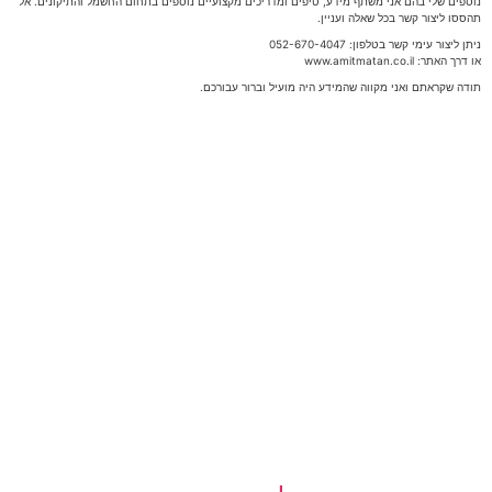
נוספים שלי בהם אני משתף מידע, טיפים ומדריכים מקצועיים נוספים בתחום החשמל והתיקונים. אל
תהססו ליצור קשר בכל שאלה ועניין.
ניתן ליצור עימי קשר בטלפון: 052-670-4047
או דרך האתר: www.amitmatan.co.il
תודה שקראתם ואני מקווה שהמידע היה מועיל וברור עבורכם.