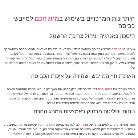
היתרונות המרכזיים בשימוש ב
מתג חכם
למייבש
כביסה
חיסכון באנרגיה וניהול צריכת החשמל
שימוש ב
מתג חכם
למייבש כביסה מאפשר חיסכון משמעותי בצריכת האנרגיה. המתג החכם מאפשר לך
לשלוט בפעולת המייבש בזמן אמת באמצעות אפליקציה חכמה. באמצעות האפליקציה תוכל לקבוע
זמנים מדויקים להפעלת המייבש וכך למנוע בזבוז אנרגיה בשעות שיא. בנוסף, תוכל לתזמן את פעילות
המייבש לשעות בהן מחירי החשמל נמוכים יותר, בצורה זו תוכל לחסוך גם בהוצאות החשמל החודשיות
שלך.
הארכת חיי המייבש ושמירה על איכות הכביסה
כאשר משתמשים ב
מתג חכם
למייבש כביסה, ניתן לתכנן את משך זמן הייבוש בצורה מותאמת אישית
לכל סוגי הכביסה. זה מונע את החימום המוגבר והיבוש המיותר, וכך המנגנון הפנימי של המייבש אינו
נשחק או ניזוק ללא צורך. הקפדה על טמפרטורות מתאימות וזמנים מדויקים עוזרת לשמור על איכות
הבד ומונעת את הנזק שבייבוש יתר הנעשה לעיתים במייבשים רגילים.
נוחות ושליטה מרחוק באמצעות המתג החכם
אחד מהיתרונות הבולטים ביותר של
מתג חכם
למייבש כביסה הוא הנוחות והשליטה מרחוק. באמצעות
טכנולוגיות מתקדמות ניתן לשלוט בהפעלת המייבש מכל מקום ובכל זמן, בין אם דרך הטלפון הנייד,
הטאבלט או אפילו באמצעות פקודות קוליות במערכות כמו Google Assistant ו-Amazon Alexa.