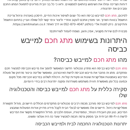
דוחות הצריכה ונהלו את השימוש בהתאם לממצאים. ודאו כי כל בני הבית מודעים לתפעול המתג החכם
ומבינים את יתרונותיו.
לסיכום,
מתג חכם
למייבש כביסה הוא כלי עצום לשיפור איכות החיים, חיסכון באנרגיה וניהול צריכת
החשמל בטווח הארוך. אני מזמין אתכם לעקוב אחריי וליצור עימי קשר לכל שאלה ועניין בתחום החשמל
והתיקונים. ניתן לפנות אליי בטלפון 052-670-4047 או דרך האתר: https://amitmatan.co.il.
מבטיח לכם שירות מקצועי, אמין והוגן. נשמח לעמוד לשירותכם!
היתרונות בשימוש
מתג חכם
למייבש
כביסה
מהו
מתג חכם
למייבש כביסה?
מתג חכם
למייבש כביסה הוא פתרון טכנולוגי חדשני המאפשר להפוך את מייבש הכביסה למכשיר חכם
ומתקדם. מתג זה מחבר את מייבש הכביסה לרשת האינטרנט, ומאפשר שליטה וניטור מרחוק של פעולת
המייבש באמצעות אפליקציות שונות או פקודות קוליות. היכולת לשלוט במייבש הכביסה מכל מקום
וכמעט בכל זמן מאפשרת חווית משתמש משודרגת ומקנה יתרונות רבים בחיי היומיום.
סקירה כללית על
מתג חכם
למייבש כביסה והטכנולוגיה
שלו
מתג חכם
למייבש כביסה מורכב מכמה רכיבים טכנולוגיים מתקדמים הכוללים חיישנים, מודול תקשורת
ואפליקציות ניהול. חיישנים אלו מאפשרים לבעלי הבית לקבל מידע מדויק אודות הפעולות שמבצע
המייבש, כגון זמן העבודה הנותר, טמפרטורה, ועומס הלבנים. מודול התקשורת מקשר את המייבש
לרשת ה-Wi-Fi הביתית וכך מספק גרסה חכמה למכשיר שעד כה היה אנלוגי ופשוט.
יתרונות הטכנולוגיה החכמה לבית ולמייבש הכביסה