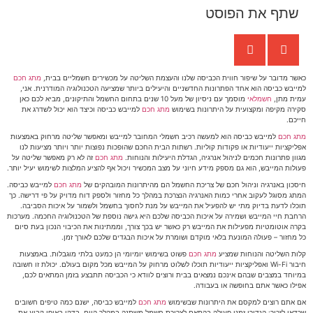
שתף את הפוסט
כאשר מדובר על שיפור חווית הכביסה שלנו והעצמת השליטה על מכשירים חשמליים בבית,
מתג חכם
למייבש כביסה הוא אחד הפתרונות החדשניים והיעילים ביותר שמציעה הטכנולוגיה המודרנית. אני,
עמית מתן,
חשמלאי
מוסמך עם ניסיון של מעל 10 שנים בתחום החשמל והתיקונים, מביא לכם כאן
סקירה מקיפה ומקצועית על היתרונות בשימוש
מתג חכם
למייבש כביסה וכיצד הוא יכול לשדרג את
חייכם.
מתג חכם
למייבש כביסה הוא למעשה רכיב חשמלי המחובר למייבש ומאפשר שליטה מרחוק באמצעות
אפליקציות ייעודיות או פקודות קוליות. רשתות הבית החכם שהופכות נפוצות יותר ויותר מציעות לנו
מגוון פתרונות חכמים לניהול אנרגיה, הגדלת היעילות והנוחות.
מתג חכם
זה לא רק מאפשר שליטה על
פעולות המייבש, הוא גם מספק מידע חיוני על מצב המכשיר ויכול אף להציע המלצות לשימוש יעיל יותר.
חיסכון באנרגיה וניהול חכם של צריכת החשמל הם מהיתרונות המובהקים של
מתג חכם
למייבש כביסה.
המתג מסוגל לעקוב אחרי כמות האנרגיה הנצרכת במהלך כל מחזור ולספק דוח מדויק על פי דרישה. כך
תוכלו לדעת בדיוק מתי יש להפעיל את המייבש על מנת לחסוך בחשמל ולשמור על איכות הסביבה.
הרחבת חיי המייבש ושמירה על איכות הכביסה שלכם היא גישה נוספת של הטכנולוגיה החכמה. מערכות
בקרה אוטומטיות מפעילות את המייבש רק כאשר יש בכך צורך, וממתינות את הכיבוי הנכון בעת סיום
כל מחזור – פעולה המונעת בלאי מוקדם ושומרת על איכות הבגדים שלכם לאורך זמן.
קלות השליטה והנוחות שמציע
מתג חכם
פשוט בשימוש יומיומי הן כמעט בלתי מוגבלות. באמצעות
חיבור Wi-Fi ואפליקציות ייעודיות תוכלו לשלוט מרחוק על המייבש מכל מקום בעולם. יכולת זו חשובה
במיוחד במצבים שבהם אינכם נמצאים בבית ורוצים לוודא כי הכביסה תתבצע בזמן המתאים לכם,
אפילו כאשר אתם בחופשה או בעבודה.
אם אתם רוצים למקסם את היתרונות שבשימוש
מתג חכם
למייבש כביסה, ישנם כמה טיפים חשובים
שכדאי לזכור: הגדירו זמני פעולה בהתאם לצריכת חשמל משתנה במהלך היום. בדקו באופן קבוע את