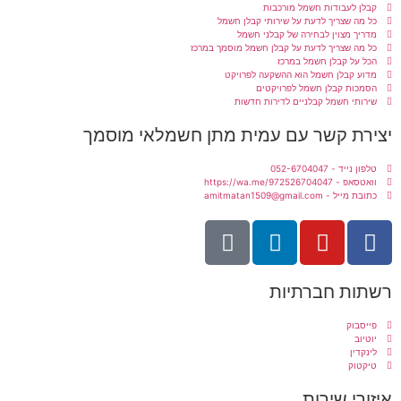
קבלן לעבודות חשמל מורכבות
כל מה שצריך לדעת על שירותי קבלן חשמל
מדריך מצוין לבחירה של קבלני חשמל
כל מה שצריך לדעת על קבלן חשמל מוסמך במרכז
הכל על קבלן חשמל במרכז
מדוע קבלן חשמל הוא ההשקעה לפרויקט
הסמכות קבלן חשמל לפרויקטים
שירותי חשמל קבלניים לדירות חדשות
יצירת קשר עם עמית מתן חשמלאי מוסמך
טלפון נייד - 052-6704047
וואטסאפ - https://wa.me/972526704047
כתובת מייל - amitmatan1509@gmail.com
רשתות חברתיות
פייסבוק
יוטיוב
לינקדין
טיקטוק
איזורי שירות