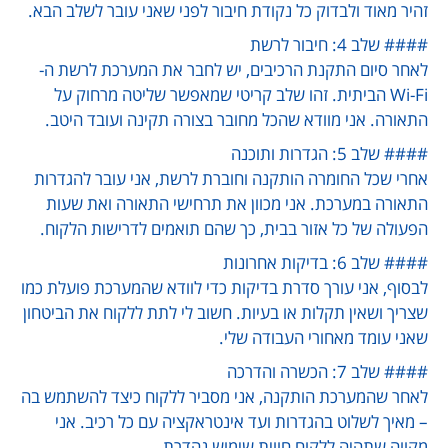
זהיר מאוד ולבדוק כל נקודת חיבור לפני שאני עובר לשלב הבא.
#### שלב 4: חיבור לרשת
לאחר סיום התקנת הרכיבים, יש לחבר את המערכת לרשת ה-
Wi-Fi הביתית. זהו שלב קריטי שמאפשר שליטה מרחוק על
התאורה. אני מוודא שהכל מחובר בצורה תקינה ועובד היטב.
#### שלב 5: הגדרות ותוכנה
אחרי שכל החומרה הותקנה וחוברת לרשת, אני עובר להגדרות
התאורה במערכת. אני מכוון את תרחישי התאורה ואת שעות
הפעולה של כל אזור בבית, כך שהם תואמים לדרישות הלקוח.
#### שלב 6: בדיקות אחרונות
לבסוף, אני עורך סדרת בדיקות כדי לוודא שהמערכת פועלת כמו
שצריך ושאין תקלות או בעיות. חשוב לי לתת ללקוח את הביטחון
שאני עומד מאחורי העבודה שלי.
#### שלב 7: הכשרה והדרכה
לאחר שהמערכת הותקנה, אני מסביר ללקוח כיצד להשתמש בה
– מאיך לשלוט בהגדרות ועד אינטראקציה עם כל רכיב. אני
מקווה שתהיה ללקוח חווית שימוש נהדרת.