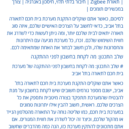
| תאורת Zigbee | חיבור בלתי תלוי, חיסכון באנרגיה | צורך
במכשירים תומכים |
לסיכום, כאשר אתם שוקלים התקנת מערכת בית חכם לתאורה
בתל אביב, כדאי לחשוב על הצרכים האישיים שלכם, איזה סוג
תאורה יתאים לבית שלכם יותר, ומה ניתן לעשות כדי לשדרג את
חווית השימוש שלכם. זכרו, כל מערכת מגיעה עם היתרונות
והחסרונות שלה, ולכן חשוב לבחור את האחת שמתאימה לכם.
שלב התכנון: מה לקחת בחשבון לפני ההתקנה
# שלב התכנון: מה לקחת בחשבון לפני ההתקנה של מערכת
בית חכם לתאורה בתל אביב
כאשר אתם שוקלים התקנת מערכת בית חכם לתאורה בתל
אביב, ישנם מספר גורמים חשובים שיש לקחת בחשבון על מנת
להבטיח שהמערכת תתפקד בצורה מיטבית ותספק את כל
הצרכים שלכם. ראשית, חשוב להבין אילו יתרונות טמונים
במערכת בית חכם, כמו שליטה נוחה על התאורה מהטלפון הנייד
או מהקול שלכם, וכיצד זה יכול לשדרג את חווית המגורים. אם
אתם מתכוונים להתקין מערכת כזו, הנה כמה מהדברים שחשוב