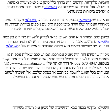
חיוביות מלקוחות קודמים הוא בדרך כלל סימן טוב למקצועיות ואמינות.
תוכלו לשאול חברים או משפחה על
חשמלאי
ם שהם עבדו איתם בעבר,
או לחפש ביקורות באינטרנט.
וודאו גם שה
חשמלאי
מספק אחריות על העבודה.
חשמלאי
מקצועי יעמוד
מאחורי העבודה שלו ויהיה מוכן לספק תיקונים נוספים במידת הצורך. זה
יכול להעניק לכם שקט נפשי וביטחון שאתם מקבלים שירות איכותי.
כמובן שגם המחיר הוא גורם חשוב. כדאי לבדוק ולהשוות מחירים בין כמה
חשמלאי
ם שונים, אבל זכרו – המחיר הזול ביותר הוא לא תמיד הבחירה
הנכונה. מה שחשוב באמת הוא איכות העבודה והאמינות של ה
חשמלאי
.
מקווה שהמידע הזה היה מועיל עבורכם. אם יש לכם שאלות נוספות או
שאתם זקוקים לשירותי חשמל בכפר סבא, אתם מוזמנים ליצור איתי קשר
בטלפון: 052-670-4047 או דרך האתר שלי: www.amitmatan.co.il. אני
כאן בשבילכם, עם כל הידע והניסיון הדרוש כדי להבטיח שתהיו מרוצים
ובטוחים בכל הנוגע לחשמל בביתכם או בעסק שלכם. אל תשכחו לעקוב
אחרי לעדכונים נוספים וטיפים בשימוש הבטיחותי והחכם בחשמל.
חשמלאי מקומי בכפר סבא והחשיבות של ניסיון ומקצועיות בשירותי