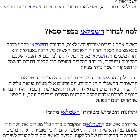
חשמלאות.>
חשמלאי בכפר סבא, חשמלאות בכפר סבא, בחירת
חשמלאי
בכפר סבא>
למה לבחור
חשמלאי
בכפר סבא?
כאשר אתם צריכים שירותי חשמלאות, הבחירה ב
חשמלאי
מקומי בכפר
סבא מציעה מספר יתרונות חשובים. ראשית כל, קרבה גאוגרפית היא
יתרון משמעותי.
חשמלאי
מקומי יכול להגיע לביתכם או העסק שלכם
במהירות וביעילות, במיוחד במקרים דחופים כמו תקלות חוזרות בחשמל
או הפסקות חשמל בלתי צפויות.
בנוסף לכך, ה
חשמלאי
ם המקומיים בכפר סבא מכירים היטב את
התשתיות החשמליות המקומיות. הם יודעים אילו בעיות נפוצות עלולות
להתעורר באזורים שונים ואילו תרופות יתאימו לפתרון בעיות אלו. הבנה זו
תורמת ליכולת שלהם לספק פתרונות מהירים ומדויקים יותר, עוד לפני
שהתחילו לעבוד בפועל.
יתרונות השימוש בשירותי
חשמלאי
מקומי
שירותים אישיים: ה
חשמלאי
ם המקומיים בדרך כלל מכירים את הלקוחות
שלהם בצורה אישית יותר. זה מאפשר להם להבין טוב יותר את הצרכים
והדרישות הספציפיות של כל לקוח. הקשר האישי הזה יכול להוביל לשירות