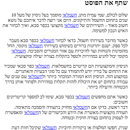
שתף את הפוסט
שלום לכולם, שמי עמית מתן,
חשמלאי
מוסמך בעל ניסיון של מעל 10
שנים בתחום החשמל והתיקונים. היום אני רוצה לדבר איתכם על נושא
חשוב מאוד – השירותים של
חשמלאי
מקצועי בכפר סבא, ואיך לבחור את
האיש הנכון למשימה.
כאשר מדובר בשירותי חשמל, כדאי לבחור
חשמלאי
בכפר סבא מעבר
לכל ספק. ישנם יתרונות ברורים בשימוש בשירותי
חשמלאי
מקומי, החל
מהזמינות והנוחות ועד להיכרות עם אזור המגורים והסביבה.
חשמלאי
מקומי יכול להגיע במהירות ולטפל בתקלות בצורה יעילה ומקצועית.
הניסיון והמקצועיות הם קריטיים בחשמלאות.
חשמלאי
כפר סבאי שמכיר
את התחום על בוריו יודע להתמודד עם כל סוגי הבעיות והאתגרים.
במקצוע הזה, הניסיון הוא המורה המובחר ביותר ול
חשמלאי
עם שנים של
עבודה בתחום יש את היכולת לזהות תקלות במהירות ולפתור אותן בדרך
הבטוחה והיעילה ביותר.
כאשר אתם מחפשים
חשמלאי
בכפר סבא, שימו לב למספר קריטריונים
חשובים:
דבר ראשון, בדקו אם ה
חשמלאי
מחזיק בתעודה והסמכה מתאימה.
תעודה מקצועית מאשרת את הידע והכישורים של ה
חשמלאי
ומאפשרת
לו לעסוק בתחום בצורה חוקית ובטוחה.
שנית, חפשו המלצות או ביקורות חיוביות.
חשמלאי
שקיבל חוות דעת