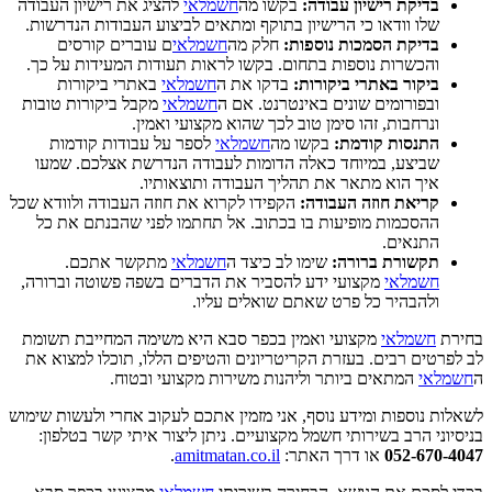
בדיקת רישיון עבודה:
בקשו מה
חשמלאי
להציג את רישיון העבודה
שלו וודאו כי הרישיון בתוקף ומתאים לביצוע העבודות הנדרשות.
בדיקת הסמכות נוספות:
חלק מה
חשמלאי
ם עוברים קורסים
והכשרות נוספות בתחום. בקשו לראות תעודות המעידות על כך.
ביקור באתרי ביקורות:
בדקו את ה
חשמלאי
באתרי ביקורות
ובפורומים שונים באינטרנט. אם ה
חשמלאי
מקבל ביקורות טובות
ונרחבות, זהו סימן טוב לכך שהוא מקצועי ואמין.
התנסות קודמת:
בקשו מה
חשמלאי
לספר על עבודות קודמות
שביצע, במיוחד כאלה הדומות לעבודה הנדרשת אצלכם. שמעו
איך הוא מתאר את תהליך העבודה ותוצאותיו.
קריאת חוזה העבודה:
הקפידו לקרוא את חוזה העבודה ולוודא שכל
ההסכמות מופיעות בו בכתוב. אל תחתמו לפני שהבנתם את כל
התנאים.
תקשורת ברורה:
שימו לב כיצד ה
חשמלאי
מתקשר אתכם.
חשמלאי
מקצועי ידע להסביר את הדברים בשפה פשוטה וברורה,
ולהבהיר כל פרט שאתם שואלים עליו.
בחירת
חשמלאי
מקצועי ואמין בכפר סבא היא משימה המחייבת תשומת
לב לפרטים רבים. בעזרת הקריטריונים והטיפים הללו, תוכלו למצוא את
ה
חשמלאי
המתאים ביותר וליהנות משירות מקצועי ובטוח.
לשאלות נוספות ומידע נוסף, אני מזמין אתכם לעקוב אחרי ולעשות שימוש
בניסיוני הרב בשירותי חשמל מקצועיים. ניתן ליצור איתי קשר בטלפון:
052-670-4047
או דרך האתר:
amitmatan.co.il
.