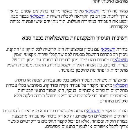
מותאם ואיכותי יותר.
מאוד נוח להזמין
חשמלאי
מקומי כאשר מדובר בתיקונים קטנים, כי אין
צורך לחכות זמן רב בין הקריאה לקבלת השירות.
חשמלאי
בכפר סבא
יבצע את העבודה במהירות ויעילות, תוך מתן יחס אישי וזמינות גבוהה
ללקוחותיו.
חשיבות הניסיון והמקצועיות בחשמלאות בכפר סבא
בחירת
חשמלאי
עם ניסיון ומקצועיות היא קריטית לכל תיקון או התקנה.
ניסיון רב בתחום החשמל מבטיח לכם שתקבלו שירות מקצועי ואמין.
חשמלאי
ם מנוסים כמו עמית מתן יודעים להתמודד עם מגוון רחב של
בעיות וצרכים, בין אם זה תקלות חשמל ביתיות, התקנת מערכות חשמל
מתקדמות או פתרונות לחיסכון באנרגיה.
המקצועיות משחקת תפקיד חשוב בכל סוג עבודה, קטנה או גדולה.
חשמלאי
מקצועי מקפיד על עבודה נקייה ומדויקת, משתמש בכלי עבודה
מתקדמים וחומרים איכותיים. בנוסף, הוא יעמוד בתנאי הבטיחות
המחמירים ביותר כדי להבטיח שהפרויקט יתנהל בצורה חלקה וללא
סיכונים מיותרים.
הכרת התקנים:
חשמלאי
מנוסה ומקצועי בכפר סבא מכיר את כל התקנים
והחוקים החשמליים המקומיים. זה לא רק ביטוח שהעבודה מתבצעת
בצורה חוקית ובטוחה, אלא גם יכול לקצר תהליכים בירוקרטיים כאשר
צריך לקבל אישורים או לעמוד בתנאים מסוימים.