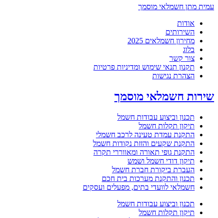
עמית מתן חשמלאי מוסמך
אודות
השירותים
מחירון חשמלאים 2025
בלוג
צור קשר
תקנון תנאי שימוש ומדיניות פרטיות
הצהרת נגישות
שירות חשמלאי מוסמך
תכנון וביצוע עבודות חשמל
תיקון תקלות חשמל
התקנת עמדת טעינה לרכב חשמלי
התקנת שקעים והזזת נקודות חשמל
התקנת גופי תאורה ומאווררי תקרה
תיקון דודי חשמל ושמש
העברת ביקורת חברת חשמל
תכנון והתקנת מערכות בית חכם
חשמלאי לוועדי בתים, מפעלים ועסקים
תכנון וביצוע עבודות חשמל
תיקון תקלות חשמל