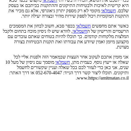
בכדי לסכם את הנושא, הבחירה בשירותי
חשמלאי
מקצועי בכפר סבא
היא קריטית לאיכות ולבטיחות התיקונים וההתקנות בביתכם או בעסק
שלכם.
חשמלאי
מקומי לא רק מספק יתרון גיאוגרפי, אלא גם מכיר את
התקנות המקומיות ויכול לספק שירות מהיר ובצורה יעילה יותר.
כאשר אתם מחפשים
חשמלאי
בכפר סבא, חשוב לבחון את המסמכים
הרשמיים והרישיון של ה
חשמלאי
, לוודא שיש לו ניסיון מוכח בתחום ולקבל
המלצות מלקוחות קודמים. כך תוכלו להיות בטוחים שאתם עובדים עם
מקצוען מיומן ואמין שיודע את עבודתו ואת תקנות הבטיחות בצורה
מצוינת.
אני מזמין אתכם לעקוב אחר העצות שבמאמר הזה ולפנות אליי לכל
שאלה או ייעוץ נוסף. כעמית מתן,
חשמלאי
מוסמך עם ניסיון של מעל 10
שנים, אני כאן כדי לעזור לכם בכל שאלה ועניין שקשורים לחשמל
ותיקונים. תוכלו ליצור קשר דרך הנייד: 052-670-4047 או דרך האתר:
www.https://amitmatan.co.il.