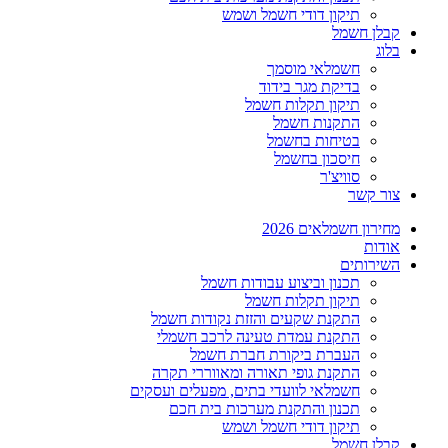
תיקון דודי חשמל ושמש
קבלן חשמל
בלוג
חשמלאי מוסמך
בדיקת מגר בידוד
תיקון תקלות חשמל
התקנות חשמל
בטיחות בחשמל
חיסכון בחשמל
סוויצ'ר
צור קשר
מחירון חשמלאים 2026
אודות
השירותים
תכנון וביצוע עבודות חשמל
תיקון תקלות חשמל
התקנת שקעים והזזת נקודות חשמל
התקנת עמדת טעינה לרכב חשמלי
העברת ביקורת חברת חשמל
התקנת גופי תאורה ומאווררי תקרה
חשמלאי לוועדי בתים, מפעלים ועסקים
תכנון והתקנת מערכות בית חכם
תיקון דודי חשמל ושמש
קבלן חשמל