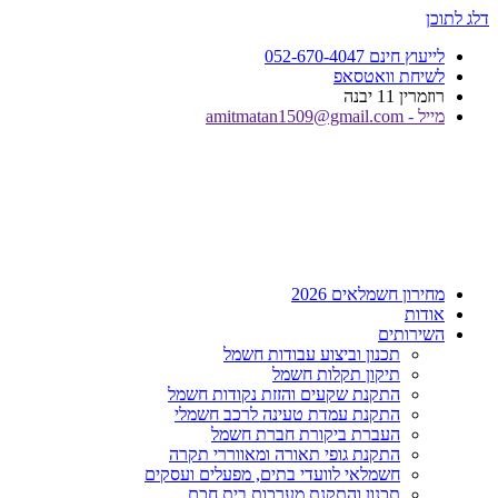
דלג לתוכן
לייעוץ חינם 052-670-4047
לשיחת וואטסאפ
רוזמרין 11 יבנה
מייל - amitmatan1509@gmail.com
מחירון חשמלאים 2026
אודות
השירותים
תכנון וביצוע עבודות חשמל
תיקון תקלות חשמל
התקנת שקעים והזזת נקודות חשמל
התקנת עמדת טעינה לרכב חשמלי
העברת ביקורת חברת חשמל
התקנת גופי תאורה ומאווררי תקרה
חשמלאי לוועדי בתים, מפעלים ועסקים
תכנון והתקנת מערכות בית חכם