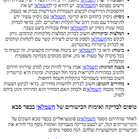
ורשום בפנקס ה
חשמלאי
ם. יש לוודא כי ל
חשמלאי
יש את
ההסמכות הדרושות לביצוע העבודות הנדרשות בבית או בעסק.
ניסיון:
ניסיון בתחום הוא קריטי.
חשמלאי
עם ניסיון עשיר ידע
להתמודד עם מגוון רחב של תקלות ואתגרים. לכן, כדאי לבדוק
כמה שנות ניסיון יש ל
חשמלאי
ואילו עבודות ביצע בעבר.
המלצות וביקורות:
חשוב לבדוק המלצות מלקוחות קודמים. ניתן
לבקש מה
חשמלאי
לספק פרטים ליצירת קשר עם לקוחות קודמים
או לבדוק ביקורות באינטרנט.
ביטוח:
ודאו כי ל
חשמלאי
יש ביטוח אחריות מקצועית. זה יבטיח כי
בכל מקרה של טעות או נזק, אתם מכוסים מבחינה משפטית
וכלכלית.
מענה וזמינות:
חשמלאי
אמין צריך להיות זמין למתן שירותי חירום
ולהגיב במהירות לקריאות בימי חול ושבתות. זמינות היא קריטריון
חשוב במיוחד כשמדובר בתקלות חשמל דחופות.
מחירים הוגנים:
חשוב לבדוק ולהשוות מחירים. כדאי לבקש הצעות
מחיר מכמה
חשמלאי
ם ולבחון האם המחיר הוא תחרותי והוגן ביחס
לשוק.
טיפים לבדיקה ואימות הכישורים של
חשמלאי
בכפר סבא
לאחר שזיהיתם מספר
חשמלאי
ם פוטנציאליים בכפר סבא העונים על
הקריטריונים הנל, יש לבצע בדיקה מעמיקה ואימות נוסף כדי לוודא את
הכישורים והמקצועיות שלהם. הנה מספר טיפים: