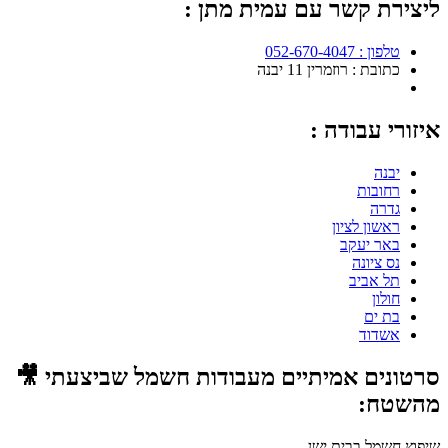
ליצירת קשר עם עמית מתן :
טלפון : 052-670-4047
כתובת : רוזמרין 11 יבנה
איזורי עבודה :
יבנה
רחובות
גדרה
ראשון לציון
באר יעקב
נס ציונה
תל אביב
חולון
בת ים
אשדוד
סרטונים אמיתיים מעבודות חשמל שביצעתי 🎥
מהשטח:
שיפוץ חשמל בבית ישן