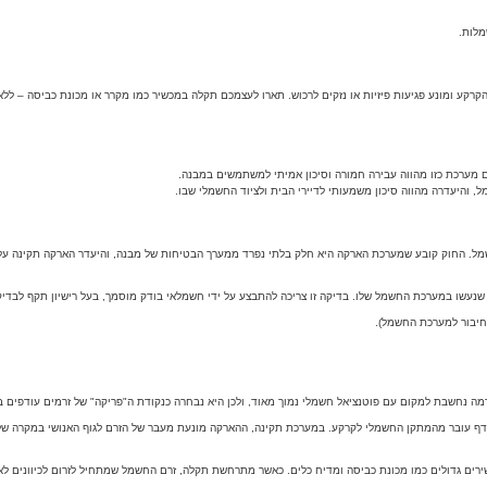
מלות.
קע ומונע פגיעות פיזיות או נזקים לרכוש. תארו לעצמכם תקלה במכשיר כמו מקרר או מכונת כביסה – ללא
מערכת כזו מהווה עבירה חמורה וסיכון אמיתי למשתמשים במבנה.
והיעדרה מהווה סיכון משמעותי לדיירי הבית ולציוד החשמלי שבו.
ל. החוק קובע שמערכת הארקה היא חלק בלתי נפרד ממערך הבטיחות של מבנה, והיעדר הארקה תקינה עלול
עשו במערכת החשמל שלו. בדיקה זו צריכה להתבצע על ידי חשמלאי בודק מוסמך, בעל רישיון תקף לבדיקו
דמה נחשבת למקום עם פוטנציאל חשמלי נמוך מאוד, ולכן היא נבחרה כנקודת ה"פריקה" של זרמים עודפים
ודף עובר מהמתקן החשמלי לקרקע. במערכת תקינה, ההארקה מונעת מעבר של הזרם לגוף האנושי במקרה 
ים גדולים כמו מכונת כביסה ומדיח כלים. כאשר מתרחשת תקלה, זרם החשמל שמתחיל לזרום לכיוונים לא