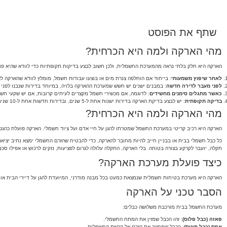
שתף את הפוסט
מהי הארקה ולמה היא הכרחית?
הארקה היא חלק בלתי נראה מהמערכת החשמלית, ולכן חשוב לבצע בדיקות תקופתיות כדי לוודא שהיא פו
לאחר שיפוץ משמעותי
: בייחוד אם הוחלפה צנרת מים או בוצעו עבודות חשמל, מומלץ לוודא שהארקה ל
לפני מעבר לדירה חדשה
: במבנים ישנים יש חשש שמערכת ההארקה בלויה, במיוחד בדירות שנבנו לפני חקי
כאשר מתגלים סימנים מחשידים
: לדוגמה, אם מכשירי חשמל מקצרים לעיתים קרובות, אם יש שקעי חשמ
בדיקה תקופתית
: יש לבצע בדיקת הארקה בדירות ישנות אחת ל-5 שנים, ובדירות חדשות אחת ל-10 שנים.
מהי הארקה ולמה היא הכרחית?
הארקה היא רכיב קריטי במערכת החשמל שמטרתו להגן על חיי אדם ועל ציוד חשמלי. הארקה פועלת כהגנ
כל כבל חשמלי בבית או בבניין חייב להיות מחובר להארקה, כדי להבטיח שהזרם החשמלי ימצא נתיב יצי
תקלה, יועבר לקרקע בצורה בטוחה. בלי הארקה, התקלה עלולה לגרום לפציעות, נזקים לרכוש או אפילו סכנ
כיצד פועלת מערכת הארקה?
הארקה היא מערכת בטיחות חשמלית שנמצאת כמעט בכל מבנה מודרני, המיועדת להגן על דיירי הבית או
הסבר טכני על הארקה
מערכת החשמל בבית מורכבת משלושה כבלים:
פאזה (כבל פלוס)
: זהו הכבל שמזין את המתח החשמלי.
אפס (כבל מינוס)
: הכבל שמחזיר את הזרם אל הרשת החשמלית.