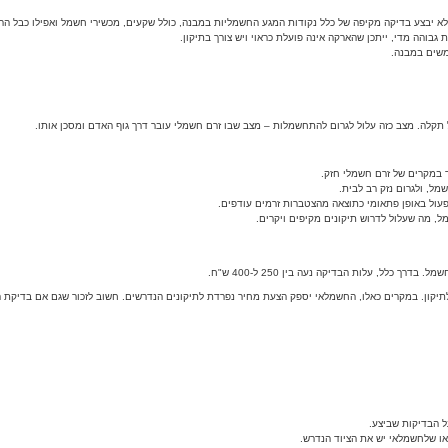
א יבצע בדיקה מקיפה של כלל נקודות המגע החשמליות במבנה, כולל שקעים, מכשירי חשמל ואפילו כבל הה
והה מדי, ייתכן שהארקה אינה פועלת כראוי ויש צורך בתיקון.
משים במבנה.
קלה. מצב כזה עלול לגרום להתחשמלות – מצב שבו זרם חשמלי עובר דרך גוף האדם ומסכן אותו.
ד במקרים של זרם חשמלי חזק.
ל, ולגרום נזק רב לבית.
פעול באופן פתאומי כתוצאה מהצטברות זרמים עודפים.
, מה שעלול לדרוש תיקונים מקיפים ויקרים.
לל, עלות הבדיקה נעה בין 250 ל-400 ש"ח.
תיקון. במקרים כאלו, החשמלאי יספק הצעת מחיר נפרדת לתיקונים הנדרשים. חשוב לזכור שגם אם בדיקת ה
ל הבדיקות שביצע.