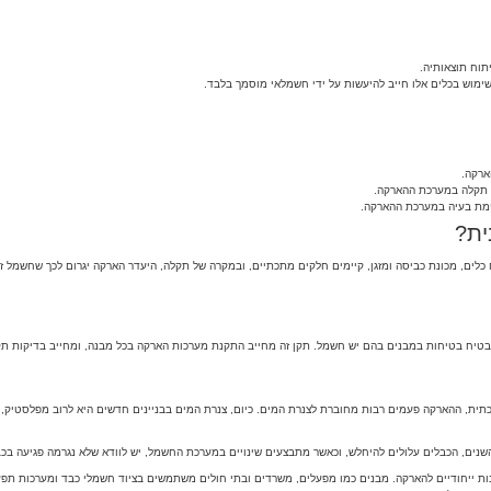
תוח תוצאותיה.
ארקה.
ת תקלה במערכת ההארקה.
יימת בעיה במערכת ההארקה.
ית?
לים, מכונת כביסה ומזגן, קיימים חלקים מתכתיים, ובמקרה של תקלה, היעדר הארקה יגרום לכך שחשמל זול
כתית, ההארקה פעמים רבות מחוברת לצנרת המים. כיום, צנרת המים בבניינים חדשים היא לרוב מפלסטיק, 
השנים, הכבלים עלולים להיחלש, וכאשר מתבצעים שינויים במערכת החשמל, יש לוודא שלא נגרמה פגיעה בכ
ות ייחודיים להארקה. מבנים כמו מפעלים, משרדים ובתי חולים משתמשים בציוד חשמלי כבד ומערכות תפעו