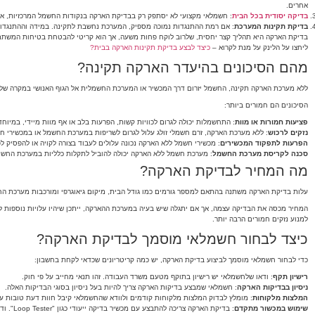
אחרים.
בדיקה יסודית בכל הבית
: חשמלאי מקצועי לא יסתפק רק בבדיקת הארקה בנקודות החשמל המרכזיות, אל
בדיקת תקינות המערכת
: אם רמת ההתנגדות נמוכה מספיק, המערכת נחשבת לתקינה. במידה וההתנגדות גב
בדיקת הארקה היא תהליך קצר יחסית, שלרוב לוקח פחות משעה, אך הוא קריטי להבטחת בטיחות המשת
ליחצו על הלינק על מנת לקרוא –
כיצד לבצע בדיקת תקינות הארקה בבית?
מהם הסיכונים בהיעדר הארקה תקינה?
ללא מערכת הארקה תקינה, החשמל יזרום דרך המכשיר או המערכת החשמלית אל הגוף האנושי במקרה של ת
הסיכונים הם חמורים ביותר:
פציעות חמורות או מוות
: התחשמלות יכולה לגרום לכוויות קשות, הפרעות בלב או אף מוות מיידי, במיוח
נזקים לרכוש
: ללא מערכת הארקה, זרם חשמלי זולג עלול לגרום לשריפות במערכת החשמל או במכשירי חשמ
הפרעות לתפקוד המכשירים
: מכשירי חשמל ללא הארקה נכונה עלולים לעבוד בצורה לקויה או להפסיק ל
סכנה לקריסת מערכת החשמל
: מערכת חשמל ללא הארקה יכולה להוביל לתקלות כלליות במערכת החשמל
מה המחיר לבדיקת הארקה?
עלות בדיקת הארקה משתנה בהתאם למספר גורמים כמו גודל הבית, מיקום גיאוגרפי ומורכבות מערכת החשמל. בדרך כ
המחיר מכסה את הבדיקה עצמה, אך אם יתגלה שיש בעיה במערכת ההארקה, ייתכן שיהיו עלויות נוספות ל
למנוע נזקים חמורים הרבה יותר.
כיצד לבחור חשמלאי מוסמך לבדיקת הארקה?
כדי לבחור חשמלאי מוסמך לביצוע בדיקת הארקה, יש כמה קריטריונים שכדאי לקחת בחשבון:
רישיון תקף
: ודאו שלחשמלאי יש רישיון בתוקף מטעם משרד העבודה. זהו תנאי מחייב על פי חוק.
ניסיון בבדיקות הארקה
: חשמלאי שמבצע בדיקות הארקה צריך להיות בעל ניסיון בסוגי הבדיקות האלה.
המלצות מלקוחות
: מומלץ לבדוק המלצות מלקוחות קודמים ולוודא שהחשמלאי קיבל חוות דעת טובות ע
שימוש במכשור מתקדם
: בדיקת הארקה צריכה להתבצע עם מכשיר בדיקה ייעודי כגון "Loop Tester". ודאו שלחשמלאי יש את הציוד הנדרש.