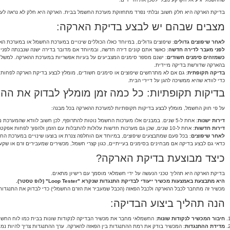
בדיקת הארקה היא חלק חשוב ובלתי נפרד מתחזוקת מערכת החשמל בבית. הארקה היא חלק לא נראה לעין
מצבים שבהם יש לבצע בדיקת הארקה:
לאחר שיפוצים גדולים
: שיפוצים גדולים, במיוחד כאלו הכוללים שינויים במערכת החשמל או במערכת ה
לפני מעבר לדירה חדשה
: כאשר אתם קונים דירה חדשה, ובמיוחד אם מדובר בדירה ישנה שנבנתה לפני 1978 (לפני חקיקת חוק ההארקה בישראל), חשוב לבצע בדיקת הארקה כדי לוודא שהמערכת תקינה ועומדת בתקנים העדכניים
כשמזהים סימנים חשודים
: ישנם מספר סימנים המצביעים על בעיות אפשריות במערכת ההארקה. למשל, 
בהארקה שדורשת בדיקה מיידית.
בדיקה תקופתית
כדי לוודא שהיא ממשיכה להגן על דיירי הבית.
בדיקות תקופתיות: כל כמה זמן מומלץ לבדוק את הה
על פי חוק החשמל, מומלץ לבצע בדיקות תקופתיות למערכת ההארקה בכל מבנה:
דירות ישנות
: אחת ל-5 שנים. במבנים אלו מערכות החשמל נוטות להתרופף, לכן חשוב לוודא שהמערכת ממשיכה לתפקד בצורה תקינה.
דירות חדשות
: אחת ל-10 שנים, שכן גם מערכות חדשות עלולות להתבלות עם הזמן ולהפוך לפחות אפקטיביות.
לאחר שיפוצים
: בכל פעם שמתבצעים שיפוצים, במיוחד אם הוחלפה צנרת או בוצעו שינויים במערכת הח
כדאי גם לבצע בדיקה אם מבחינים בסימנים בעייתיים, כגון קצרי חשמל, מכשירים שמעבירים זרם או שקע
כיצד מבוצעת בדיקת הארקה?
בדיקת הארקה היא תהליך טכני הנעשה על ידי חשמלאי מוסמך עם רישיון מתאים.
היא מתבצעת באמצעות מכשיר ייעודי לבדיקת התנגדות שנקרא "Loop Tester" (לופ טסטר).
מכשיר זה מתחבר לכבל ההארקה ולכבל הפאזה (הכבל שמעביר את הזרם החשמלי) כדי לבדוק את התנגדות
הנה תהליך ביצוע הבדיקה:
חיבור המכשיר לנקודות שונות
: החשמלאי מחבר את מכשיר הבדיקה לנקודות שונות בבית כמו לוח החשמל,
מדידת ההתנגדות