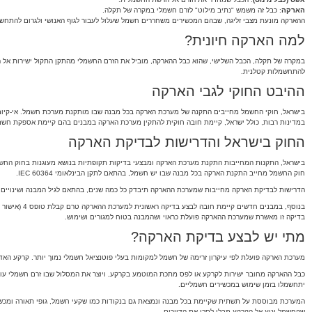
הארקה
: כבל זה משמש "נתיב מילוט" לזרם חשמלי במקרה של תקלה.
ההארקה מונעת מצבי זליגה, שבהם המכשירים משחררים חשמל שעלול לעבור לגוף האנושי ולגרום להתחש
למה הארקה חיונית?
במקרה של תקלה, הכבל השלישי, שהוא כבל ההארקה, מוביל את הזרם החשמלי מהתקן התקול ישירות אל הקר
להתחשמלות קטלנית.
ההיבט החוקי לגבי הארקה
בישראל, חוקי החשמל מחייבים התקנה של מערכת הארקה בכל מבנה שבו מותקנת מערכת חשמל. אי-קיום 
במדינות רבות, כולל ישראל, קיימת חובה חוקית להתקין מערכת הארקה במבנים בהם קיימת אספקת חשמל, 
החוק בישראל והדרישות לבדיקת הארקה
בישראל, התקנות המחייבות התקנת מערכת הארקה ומבצעי בדיקות תקופתיות בנושא מעוגנות בחוק החשמ
חוק החשמל מחייב התקנת הארקה בכל מבנה שבו יש חשמל, בהתאם לתקן הבינלאומי IEC 60364.
הדרישות לבדיקת הארקה מחייבות שמערכת ההארקה תיבדק כל כמה שנים, בהתאם לגיל המבנה ושינויים שנ
בנוסף, במבנים חדשים קיימת חובה לבצע בדיקה ראשונית למערכת ההארקה טרם קבלת טופס 4 (אישור חיבור למערכת החשמל).
בדיקה זו מאשרת שמערכת ההארקה פועלת כראוי ושהמבנה בטוח למגורים ושימוש.
מתי יש לבצע בדיקת הארקה?
מערכת הארקה פועלת לפי עיקרון זרימה של חשמל למקומות בעלי פוטנציאל חשמלי נמוך יותר. קרקע הא
כבל ההארקה מחובר ישירות לקרקע או לפס מתכת המוטמע בקרקע, ויוצר את המסלול שבו זרם חשמלי ע
יתחשמלו בזמן שימוש במכשירים חשמליים.
המערכת מבוססת על תשתית שקיימת בכל מבנה ונמצאת גם בנקודות כמו שקעי חשמל, גופי תאורה ומכשיר
שהחשמל יגיע אל הקרקע מבלי לסכן את הדיירים.