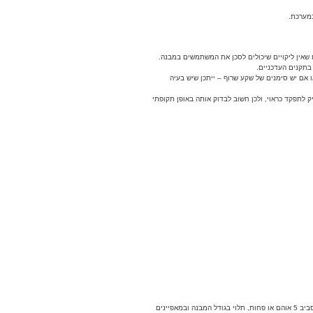
במערכת.
 שאין ליקויים שיכולים לסכן את המשתמשים במבנה.
אם יש סימנים של שקע שרוף – ייתכן שיש בעיה
דירות ישנות. עם השנים, המערכת עשויה להיחלש ולהפסיק לתפקד כראוי, ולכן חשוב לבדוק אותה באופן תקופתי
: המכשיר בודק את רמת ההתנגדות בין הפאזה להארקה. ערך ההתנגדות צריך להיות נמוך כדי להבטיח שהמערכת תוכל "לשאוב" את הזרם המיותר במהירות. ערך ההתנגדות המומלץ נע בדרך כלל סביב 5 אוהם או פחות, תלוי בגודל המבנה ובמאפיינים