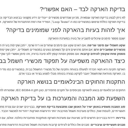
בדיקת הארקה לבד – האם אפשרי?
לא ניתן לבצע בדיקת הארקה עצמאית, מכיוון שנדרשים מכשירים ייעודיים וידע מקצועי בביצוע הבדיקה וני
בדיקת הארקה כוללת שימוש במכשירים כמו ה-"Loop Tester", המדיד את רמת ההתנגדות של ההארקה, ושימוש בכלים אלו חייב להיעשות על ידי חשמלאי מוסמך בלבד.
איך לזהות בעיות בהארקה לפני שמזמינים בדיקה?
ישנם מספר סימנים שיכולים להצביע על בעיה במערכת ההארקה:
שקע חשמלי עם סימני שריפה
: אם רואים שקע עם סימנים שחורים או ריח שרוף, ייתכן שקיימת בעיית ה
מכשירים שמעבירים זרם
: אם אתם מרגישים זרם קל כשאתם נוגעים במכשירים חשמליים, ייתכן שקיימ
מפסק פחת שקופץ לעיתים קרובות
: אם מפסק הפחת קופץ ללא סיבה ברורה, זהו סימן אפשרי לכך שק
כיצד ההארקה משפיעה על תפקוד מכשירי חשמל בב
הארקה תקינה היא תנאי הכרחי לפעולה בטוחה ותקינה של כל מכשירי החשמל בבית. במכשירים כמו מדיח כ
בו. הארקה מוודאת שהחשמל יועבר לקרקע בצורה בטוחה מבלי לפגוע בציוד או בבני אדם.
התקנות והחוקים הבינלאומיים בנושא הארקה
החוקים הבינלאומיים בנוגע להארקה מבוססים על תקנים מחמירים, כגון תקן ה-IEC 60364, שמטרתו להבטיח בטיחות במבנים בהם יש חשמל. תקן זה מחייב התקנת מערכות הארקה בכל מבנה, ומחייב בדיקות תקופתיות להבטחת תקינותן.
השפעת סוג המבנה והמערכות בו על בדיקת הארקה
סוג המבנה משפיע באופן ישיר על האופן שבו מתבצעת בדיקת הארקה
. בבניינים ישנים עם צנרת מת
תעשייתיים, לעומת זאת, כוללים מערכות חשמל מורכבות יותר הדורשות הארקות ייחודיות למכשור הכבד.
בדירות
: דירות בבניינים חדשים לרוב מגיעות עם מערכות הארקה מותקנות ומחוברות כהלכה. אולם, עם 
מבנים תעשייתיים וציבוריים
: מבנים אלו כוללים לעיתים קרובות מערכות חשמל מורכבות הדורשות פתרונ