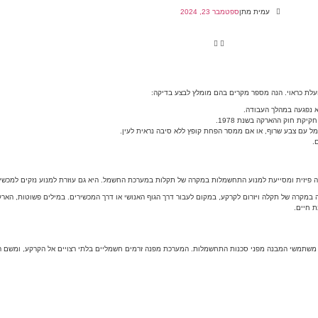
עמית מתן
ספטמבר 23, 2024
עלת כראוי. הנה מספר מקרים בהם מומלץ לבצע בדיקה:
א נפגעה במהלך העבודה.
קת חוק ההארקה בשנת 1978.
ל עם צבע שרוף, או אם ממסר הפחת קופץ ללא סיבה נראית לעין.
ה פיזית ומסייעת למנוע התחשמלות במקרה של תקלות במערכת החשמל. היא גם עוזרת למנוע נזקים למכשיר
אה במקרה של תקלה ויזרום לקרקע, במקום לעבור דרך הגוף האנושי או דרך המכשירים. במילים פשוטות, 
ת חיים.
 משתמשי המבנה מפני סכנות התחשמלות. המערכת מפנה זרמים חשמליים בלתי רצויים אל הקרקע, ומשם ה