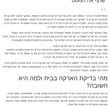
שתף את הפוסט
כאמלילשהות
חשמלאי
מוסמך עם ניסיון של מעל 10 שנים בתחום החשמל, מעונןך להסבר למה גבירה
לפעמים היא קריטית. הארקה היא מערכת שמחברת רכיבים מתכתיים לרצפה, ומאפשרת לפרוק חשמל
עודף בצורה בטוחה. תפקידה להגן על הבית ועל הדיירים בתוכו מפני סכנות חשמליות. זו הסיבה לעייץ
לכם לבצע בדיקת הארקה בבית, ולדאג לה השוכנה שגרה בו.
כשל בהארקה עלול להוביל למערכת חשמל מסתערת ולא בטוחה, מה שיכול לגרום לנזקי חשמל
חמורים, כמו קצרים חשמליים, שריפות ואף סיכונים קשים עבור הנוסוביל. כולנו רוצים בית בטוח, ולכם
חשוב לבדוק את מערכת ההארקה הביתית שלכם מדי כמה שנים בהתאם להמלצות המקצועיות.
השלבים הללו יסייעו לכם לבצע בדיקת הארקה בקלות.
שלב ראשון, יש להיוועץ באיש מקצוע
חשמלאי
מוסמך ולוודא שכל הכלים הדרושים נמצאים ברשותנו.
לאחר מכן, אפשר להתחיל לבדיקה העצמית שתכלול בחינות חיבורים וצורות חשמל בבית. במקרה של
אי ידיעה או חסרים המקצועיים, תמיד עדיף לפנות אל
חשמלאי
.
אני מזמין אתכם לפנות אליי ולשאול כל שאלה בנוגע לבדיקת הארקה בבית. אתם מוזמנים לעקוב אחרי
וליצור עימי קשר בטלפון 052-670-4047 או דרך האתר שלי https://amitmatan.co.il. אני כאן בשבילכם
לתת ייעוץ מקצועי ולעמוד לרשותכם!
מהי בדיקת הארקה בבית ולמה היא
חשובה?
בדיקת הארקה בבית היא תהליך קריטי להבטחת הבטיחות שלכם ושל בני משפחתכם. כאשר אנחנו
מדברים על מערכת חשמלית בכל בית, אחד המרכיבים החשובים ביותר הוא ההארקה. ההארקה היא
למעשה חיבור פיזי של מערכת החשמל לאדמה, שמטרתה היא להוביל את הזרם חשמל בצורה בטוחה
ומבוקרת מחוץ לבית במקרה של תקלה.