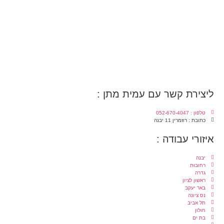
ליצירת קשר עם עמית מתן :
טלפון : 052-670-4047
כתובת : רוזמרין 11 יבנה
איזורי עבודה :
יבנה
רחובות
גדרה
ראשון לציון
באר יעקב
נס ציונה
תל אביב
חולון
בת ים