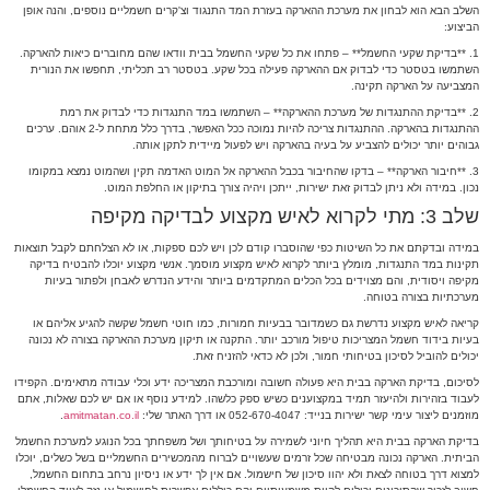
השלב הבא הוא לבחון את מערכת ההארקה בעזרת המד התנגוד וצ'קרים חשמליים נוספים, והנה אופן
הביצוע:
1. **בדיקת שקעי החשמל** – פתחו את כל שקעי החשמל בבית וודאו שהם מחוברים כיאות להארקה.
השתמשו בטסטר כדי לבדוק אם ההארקה פעילה בכל שקע. בטסטר רב תכליתי, תחפשו את הנורית
המצביעה על הארקה תקינה.
2. **בדיקת ההתנגדות של מערכת ההארקה** – השתמשו במד התנגדות כדי לבדוק את רמת
ההתנגדות בהארקה. ההתנגדות צריכה להיות נמוכה ככל האפשר, בדרך כלל מתחת ל-2 אוהם. ערכים
גבוהים יותר יכולים להצביע על בעיה בהארקה ויש לפעול מיידית לתקן אותה.
3. **חיבור הארקה** – בדקו שהחיבור בכבל ההארקה אל המוט האדמה תקין ושהמוט נמצא במקומו
נכון. במידה ולא ניתן לבדוק זאת ישירות, ייתכן ויהיה צורך בתיקון או החלפת המוט.
שלב 3: מתי לקרוא לאיש מקצוע לבדיקה מקיפה
במידה ובדקתם את כל השיטות כפי שהוסברו קודם לכן ויש לכם ספקות, או לא הצלחתם לקבל תוצאות
תקינות במד התנגדות, מומלץ ביותר לקרוא לאיש מקצוע מוסמך. אנשי מקצוע יוכלו להבטיח בדיקה
מקיפה ויסודית, והם מצוידים בכל הכלים המתקדמים ביותר והידע הנדרש לאבחן ולפתור בעיות
מערכתיות בצורה בטוחה.
קריאה לאיש מקצוע נדרשת גם כשמדובר בבעיות חמורות, כמו חוטי חשמל שקשה להגיע אליהם או
בעיות בידוד חשמל המצריכות טיפול מורכב יותר. התקנה או תיקון מערכת ההארקה בצורה לא נכונה
יכולים להוביל לסיכון בטיחותי חמור, ולכן לא כדאי להזניח זאת.
לסיכום, בדיקת הארקה בבית היא פעולה חשובה ומורכבת המצריכה ידע וכלי עבודה מתאימים. הקפידו
לעבוד בזהירות ולהיעזר תמיד במקצוענים כשיש ספק כלשהו. למידע נוסף או אם יש לכם שאלות, אתם
מוזמנים ליצור עימי קשר ישירות בנייד: 052-670-4047 או דרך האתר שלי:
amitmatan.co.il
.
בדיקת הארקה בבית היא תהליך חיוני לשמירה על בטיחותך ושל משפחתך בכל הנוגע למערכת החשמל
הביתית. הארקה נכונה מבטיחה שכל זרמים שעשויים לברוח מהמכשירים החשמליים בשל כשלים, יוכלו
למצוא דרך בטוחה לצאת ולא יהוו סיכון של חישמול. אם אין לך ידע או ניסיון נרחב בתחום החשמל,