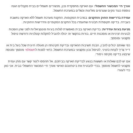
אורך חיי המכשור החשמלי:
עם הארקה מתפקדת נכון, מכשירים חשמליים בבית מקבלים הגנה
נוספת כנגד נזקים שנגרמים מזליגות וכשלים במערכת החשמל.
עמידה בדרישות החוק והתקנים:
במרבית המקומות, התקנת מערכת חשמל ללא הארקה נחשבת
כעבירה. בדיקה תקופתית תבטיח שתעמדו בכל התקנים המקומיים והדרישות החוקיות.
מניעת בעיות עתידיות:
בדיקת הארקה בבית מאפשרת לגלות בעיות פוטנציאליות לפני שהן הופכות
לבעיות רציניות או מסכנות חיים. בורות בהקשר זה יכולה להוביל לתקלות קטלניות ודורשת טיפול
מקצועי ומוסמך.
כפי שאתם יכולים להבין, הבנת חשיבות ההארקה ובדיקת תקינותה הן פעולה חיונית שכל בעל בית או
דייר צריך לקחת כרציני. לטיפול נכון ומקצועי במערכת החשמל, כדאי לפנות ל
חשמלאי
מוסמך ומנוסה
שיבצע בדיקה מקיפה ויסודי.
אם יש לכם שאלות או חששות בנוגע לבדיקת הארקה בביתכם, אל תהססו ליצור קשר עם מתן עמית
מקצועי לחשמל מוסמך, בכדי להבטיח את ביטחונכם האישי ואורך חיי המכשור החשמלי בבית. אני כאן
כדי לעזור!