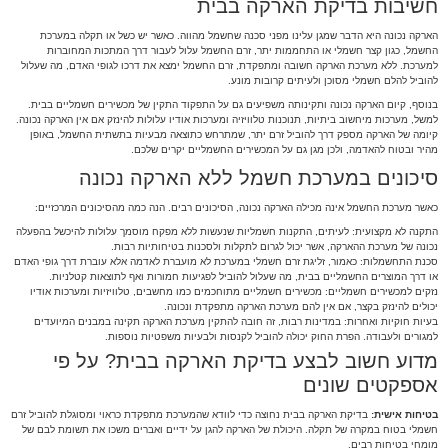
חשיבות בדיקת הארקה בבית
הארקה נכונה היא הדבר שמגן עלינו מפני סכנה שחשמל מהווה. כאשר יש כשל או תקלה במערכת
החשמל, כגון קצר חשמלי או התחממות יתר, זרם החשמל עלול לעבור דרך המתכות המחוברות
למערכת. ללא מערכת הארקה חשובה ומתפקדת, זרם החשמל ימצא את דרכו לגופי האדם, מה שעלול
להוביל להלם חשמלי מסוכן ולעיתים קרובות מונע.
בנוסף, קיום הארקה נכונה ותקינותה משפיעים גם על התפקוד התקין של מכשירים חשמליים בבית.
למשל, מערכות מיחשוב ביתיות, תנוכנות טלוויזיה ומערכות אודיו עלולות להינזק אם אין הארקה נכונה.
קיומה של הארקה מספק דרך להוביל זרם יתר, שמתרחש כתוצאה מבעיות בתשתית החשמל, באופן
מהיר ובטוח להאדמה, ולכן מגן גם על המכשירים החשמליים יקרים שלכם.
סיכונים במערכת חשמל ללא הארקה נכונה
כאשר מערכת החשמל אינה מכילה הארקה נכונה, הסיכונים רבים. הנה כמה מהסיכונים המרכזיים:
התקנה לא מקצועית: לעיתים, התקנות חשמליות שנעשות ללא מפקח מוסמך עלולות להיכשל בהפעלה
נכונה של מערכת ההארקה, אשר יכול לגרום לתקלות ולסכנות בטיחותיות רבות.
סכנת התחשמלות: כאמור, זליגת זרם חשמלי במערכת לא מועברת לאדמה אלא עוברת דרך גופי האדם
או דרך המוצרים החשמליים בבית, מה שעלול להוביל לפגיעות חמורות ואף לתוצאות קטלניות.
נזקים למכשירים חשמליים: מכשירים חשמליים מתוחכמים כמו מחשבים, טלוויזיות ומערכות אודיו
יכולים להינזק בקצר, אם אין להם מערכת הארקה מתפקדת ונכונה.
בעיות חוקיות ואחרות: במדינות רבות, זה חובה להתקין מערכת הארקה תקינה במבנים המיועדים
למגורים ולעבודה. הפרת החוק יכולה להוביל לקנסות ולבעיות משפטיות נוספות.
מדוע חשוב לבצע בדיקת הארקה בבית? על פי
אספקטים שונים
בטיחות אישית:
בדיקת הארקה בבית נחוצה כדי לוודא שהמערכת מתפקדת כראוי ומסוגלת להוביל זרם
חשמלי בטוח במקרה של תקלה. היכולת של הארקה להגן על ידיים ואברים משכו את תשומת לבם של
מומחי בטיחות רבים.