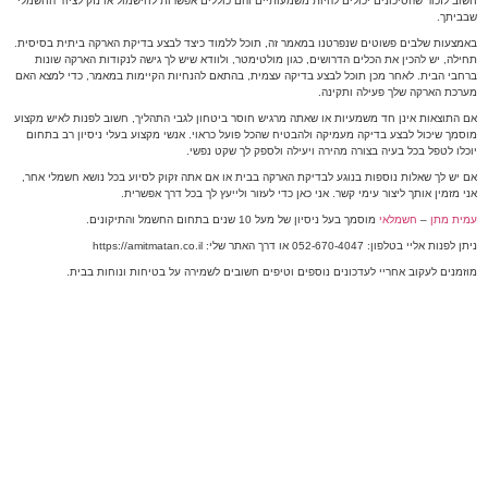
חשוב לזכור שהסיכונים יכולים להיות משמעותיים והם כוללים אפשרות לחישמול או נזק לציוד החשמלי
שבביתך.
באמצעות שלבים פשוטים שנפרטנו במאמר זה, תוכל ללמוד כיצד לבצע בדיקת הארקה ביתית בסיסית.
תחילה, יש להכין את הכלים הדרושים, כגון מולטימטר, ולוודא שיש לך גישה לנקודות הארקה שונות
ברחבי הבית. לאחר מכן תוכל לבצע בדיקה עצמית, בהתאם להנחיות הקיימות במאמר, כדי למצא האם
מערכת הארקה שלך פעילה ותקינה.
אם התוצאות אינן חד משמעיות או שאתה מרגיש חוסר ביטחון לגבי התהליך, חשוב לפנות לאיש מקצוע
מוסמך שיכול לבצע בדיקה מעמיקה ולהבטיח שהכל פועל כראוי. אנשי מקצוע בעלי ניסיון רב בתחום
יוכלו לטפל בכל בעיה בצורה מהירה ויעילה ולספק לך שקט נפשי.
אם יש לך שאלות נוספות בנוגע לבדיקת הארקה בבית או אם אתה זקוק לסיוע בכל נושא חשמלי אחר,
אני מזמין אותך ליצור עימי קשר. אני כאן כדי לעזור ולייעץ לך בכל דרך אפשרית.
עמית מתן
–
חשמלאי
מוסמך בעל ניסיון של מעל 10 שנים בתחום החשמל והתיקונים.
ניתן לפנות אליי בטלפון: 052-670-4047 או דרך האתר שלי: https://amitmatan.co.il
מוזמנים לעקוב אחריי לעדכונים נוספים וטיפים חשובים לשמירה על בטיחות ונוחות בבית.