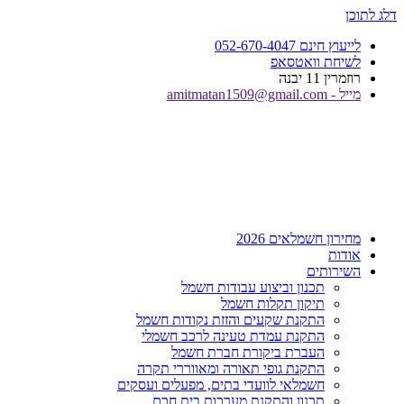
דלג לתוכן
לייעוץ חינם 052-670-4047
לשיחת וואטסאפ
רוזמרין 11 יבנה
מייל - amitmatan1509@gmail.com
מחירון חשמלאים 2026
אודות
השירותים
תכנון וביצוע עבודות חשמל
תיקון תקלות חשמל
התקנת שקעים והזזת נקודות חשמל
התקנת עמדת טעינה לרכב חשמלי
העברת ביקורת חברת חשמל
התקנת גופי תאורה ומאווררי תקרה
חשמלאי לוועדי בתים, מפעלים ועסקים
תכנון והתקנת מערכות בית חכם