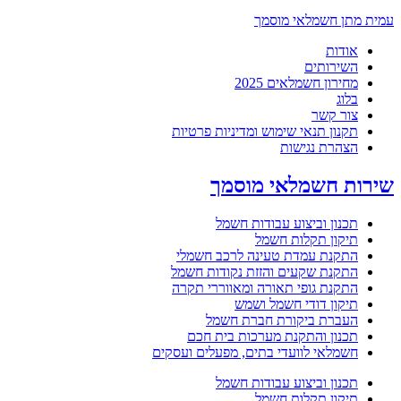
עמית מתן חשמלאי מוסמך
אודות
השירותים
מחירון חשמלאים 2025
בלוג
צור קשר
תקנון תנאי שימוש ומדיניות פרטיות
הצהרת נגישות
שירות חשמלאי מוסמך
תכנון וביצוע עבודות חשמל
תיקון תקלות חשמל
התקנת עמדת טעינה לרכב חשמלי
התקנת שקעים והזזת נקודות חשמל
התקנת גופי תאורה ומאווררי תקרה
תיקון דודי חשמל ושמש
העברת ביקורת חברת חשמל
תכנון והתקנת מערכות בית חכם
חשמלאי לוועדי בתים, מפעלים ועסקים
תכנון וביצוע עבודות חשמל
תיקון תקלות חשמל