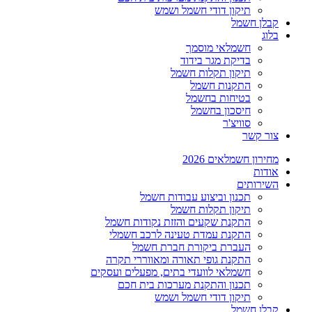
תיקון דודי חשמל ושמש
קבלן חשמל
בלוג
חשמלאי מוסמך
בדיקת מגר בידוד
תיקון תקלות חשמל
התקנות חשמל
בטיחות בחשמל
חיסכון בחשמל
סוויצ'ר
צור קשר
מחירון חשמלאים 2026
אודות
השירותים
תכנון וביצוע עבודות חשמל
תיקון תקלות חשמל
התקנת שקעים והזזת נקודות חשמל
התקנת עמדת טעינה לרכב חשמלי
העברת ביקורת חברת חשמל
התקנת גופי תאורה ומאווררי תקרה
חשמלאי לוועדי בתים, מפעלים ועסקים
תכנון והתקנת מערכות בית חכם
תיקון דודי חשמל ושמש
קבלן חשמל