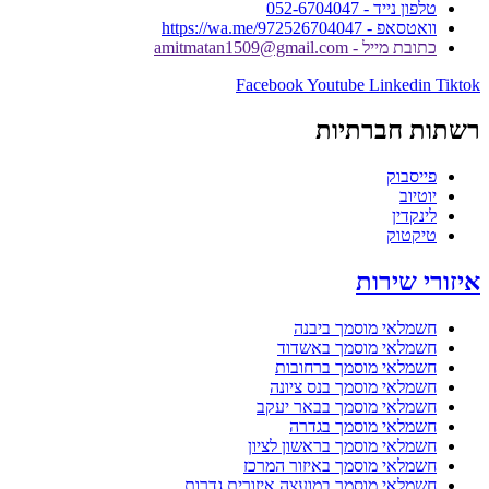
טלפון נייד - 052-6704047
וואטסאפ - https://wa.me/972526704047
כתובת מייל - amitmatan1509@gmail.com
Facebook
Youtube
Linkedin
Tiktok
רשתות חברתיות
פייסבוק
יוטיוב
לינקדין
טיקטוק
איזורי שירות
חשמלאי מוסמך ביבנה
חשמלאי מוסמך באשדוד
חשמלאי מוסמך ברחובות
חשמלאי מוסמך בנס ציונה
חשמלאי מוסמך בבאר יעקב
חשמלאי מוסמך בגדרה
חשמלאי מוסמך בראשון לציון
חשמלאי מוסמך באיזור המרכז
חשמלאי מוסמך במועצה איזורית גדרות