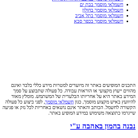
חשמלאי מוסמך בבת ים
חשמלאי מוסמך בחולון
חשמלאי מוסמך בתל אביב
חשמלאי מוסמך בכפר סבא
התכנים המופיעים באתר זה מיועדים למטרות מידע כללי בלבד ואינם
מהווים ייעוץ מקצועי או הוראות עבודה. כל פעולה שתבוצע על סמך
המידע באתר היא על אחריותו הבלעדית של המשתמש. מומלץ מאוד
להיוועץ באיש מקצוע מוסמך, כגון
חשמלאי מוסמך
, לפני ביצוע כל פעולה
הקשורה לחשמל. הכותב והאתר אינם נושאים באחריות לכל נזק או פגיעה
שייגרמו כתוצאה משימוש במידע המופיע באתר.
נבנה בהמון באהבה ע"י