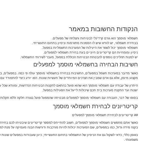
הנקודות החשובות במאמר
חשמלאי מוסמך הוא גורם קרדינלי לבטיחות והצלחה של מפעלים.
בבחירת חשמלאי, יש לוודא שיש לו הסמכות מתאימות וניסיון בתחום התעשייתי.
חשמלאי מוסמך יכול לשפר את היעילות של המערכות החשמליות במפעל.
ניסיון ומומחיות הם קריטריונים חיוניים בעת בחירת חשמלאי למפעלים.
יש למנות תהליכים נוספים להבטחת הבטיחות הכוללת במפעל, מעבר לשירותי החשמלאי.
חשיבות הבחירה בחשמלאי מוסמך למפעלים
כאשר מדובר במערכות חשמל במפעלים, החשיבות בבחירה בחשמלאי מוסמך עולה פי כמה. במפעלים, בהם י
מקצוע מיומן, אלא גם אדם שמבין את הצרכים המיוחדים של תעשיות שונות. הוא יודע כיצד להתמודד עם
היתרון של עבודה עם חשמלאי מוסמך הוא שהוא פועל בהתאם לתקנות הבטיחות הנדרשות, ומוודא שכל ע
ישנות ועד התקנת מערכות בית חכם שיכולות לייעל את הפעילות במפעל.
בסופו של דבר, העבודה עם חשמלאי מוסמך למפעלים מבטיחה שהמפעל פועל בצורה חלקה וללא תקלות חש
קריטריונים לבחירת חשמלאי מוסמך
## קריטריונים לבחירת חשמלאי מוסמך למפעלים
כאשר אתם מחפשים חשמלאי מוסמך למפעלים, חשוב להתייחס למספר קריטריונים שיבטיחו לכם בחירה נכו
בקנה מידה גדול, כמו במפעלים, שם המערכות יכולות להיות מורכבות ודורשות הבנה מעמיקה על מנת למנ
באופן כללי, כדאי לשקול גם את הניסיון של החשמלאי בתחום התעשייתי, כיוון שעבודות במפעלים שונות
משמעותי.