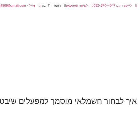
לייעוץ חינם 052-670-4047
לשיחת וואטסאפ
רוזמרין 11 יבנה
מייל - amitmatan1509@gmail.com
איך לבחור חשמלאי מוסמך למפעלים שיבטי