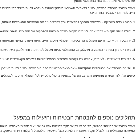
## טיפים למיומנויות נדרשות בחשמלאי מוסמך
כאשר מדובר בעבודה בחשמל, חשוב לדעת כי חשמלאי מוסמך למפעלים נדרש להיות מצויד במיומנויות מקצ
חייב לפתח כדי להצליח בתחום זה:
1. הבנה טכנית מעמיקה – חשמלאי מוסמך למפעלים צריך להכיר היטב את המערכות החשמליות השונות, כולל מערכות תלת פאזיות, מתקני עזר ותהליכים תעשייתיים.
2. יכולת לזיהוי תקלות – בבתי עסק, לעיתים תקלות חשמל תורמות להפסקות של תהליכים. חשוב שהחשמלאי יוכל לאתר בעיות באופן מהיר ויעיל.
3. ידע בטיחותי – עבודה עם חשמל כרוכה בסיכון. חשמלאי מוסמך חייב להיות מעודכן בתקני הבטיחות ולהקפיד עליהם כדי להימנע מתאונות.
4. כישורי פתרון בעיות – כשהבעיה מתגלה, על החשמלאי להיות מסוגל לפתח פתרונות ולאמץ גישות שונות כדי לתקן את המקורות שלה.
5. כישורים בינאישיים – לעיתים, עבודה עם לקוחות ועמיתים במפעל דורשת כישורים תקשורתיים מצוינים. עבודה בצוות, מתן שירות לקוחות טוב והיכולת להסביר דברים בצורה ברורה – כל אלו חיוניים.
6. שליטה בעבודה עם טכנולוגיות מתקדמות – עם הגעת החדשנות לתחום החשמל, חשוב להיות מעודכן ולדעת כיצד לעבוד עם מערכות אוטומטיות ו'בתים חכמים'.
טיפים אלו, לצד הכשרה מתאימה ורמה גבוהה של מקצועיות, יכולים לסייע לכל חשמלאי מוסמך למפעלים לב
תהליכים נוספים להבטחת הבטיחות והיעילות במפעל
כאשר מדובר על החשמל במפעל, מדובר לא רק על תקני בטיחות אלא גם על ייעול תהליכי העבודה. חשמ
המערכת החשמלית כדי לשלול תקלות אפשריות ולמנוע כשלים שעשויים להוביל לתקלות רציניות בעסק. 