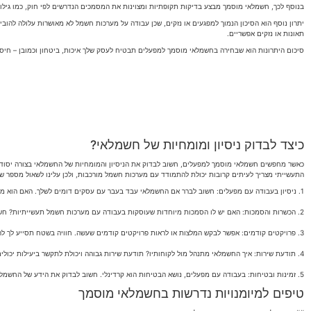
בנוסף לכך, חשמלאי מוסמך מבצע בדיקות תקופתיות ומצוינות את המסמכים הנדרשים לפי חוק, כמו גילוי
יתרון נוסף הוא הסיכון הנמוך למפגעים או נזקים, שכן עבודה על מערכות חשמל לא מאושרות עלולה להו
תאונות או נזקים אפשריים.
סיכום היתרונות הוא שבחירה בחשמלאי מוסמך למפעלים תבטיח לעסק שלך איכות, ביטחון וכמובן – חיסכון
כיצד לבדוק ניסיון ומומחיות של חשמלאי?
כאשר מחפשים חשמלאי מוסמך למפעלים, חשוב לבדוק את הניסיון והמומחיות של החשמלאי בצורה יסודית.
התעשייתי מצריך לעיתים קרובות יכולת להתמודד עם מערכות חשמל מורכבות, ולכן עלינו לשאול מספר ש
1. ניסיון בעבודה עם מפעלים: חשוב לברר אם החשמלאי עבד בעבר עם עסקים דומים לשלך. האם הוא מבצע עבודות חשמל למפעלי תעשייה, וכיצד התמודד עם בעיות שהיו שם?
2. הכשרות והסמכות: האם יש לו הסמכות מיוחדות שעוסקות בעבודה עם מערכות חשמל תעשייתיות? חשמלאי מוסמך בדרך כלל יש לו הכשרות והסמכות המאפשרות לו לעבוד בסביבות מורכבות יותר, כמו מפעלים.
3. פרויקטים קודמים: אפשר לבקש המלצות או לראות פרויקטים קודמים שעשה. חוויה בשטח תסייע לך להבין האם הוא עמד בסטנדרטים הנדרשים ואילו תוצאות הוא השיג.
4. תודעת שירות: איך החשמלאי מתנהל מול לקוחותיו? תודעת שירות גבוהה ויכולת לתקשר ביעילות יכולים להעיד על מקצועיות.
5. זמינות ובטיחות: בעבודה עם מפעלים, נושא הבטיחות הוא קרדינלי. חשוב לבדוק את הידע של החשמלאי בנוגע לסטנדרטים ותקנים בתחום הבטיחות בעבודה עם חשמל.
טיפים למיומנויות נדרשות בחשמלאי מוסמך