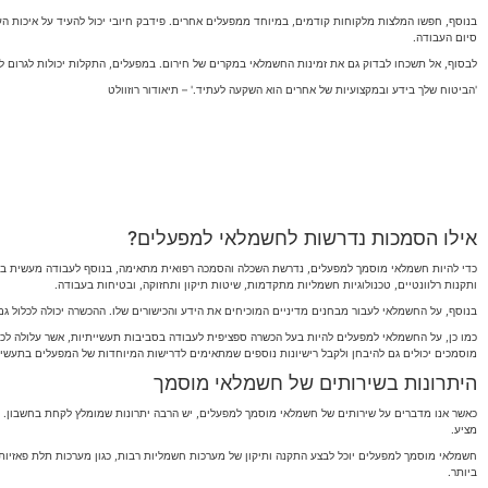
בנוסף, חפשו המלצות מלקוחות קודמים, במיוחד ממפעלים אחרים. פידבק חיובי יכול להעיד על איכות ה
סיום העבודה.
לבסוף, אל תשכחו לבדוק גם את זמינות החשמלאי במקרים של חירום. במפעלים, התקלות יכולות לגרום לשיבוש פעילות, 
'הביטוח שלך בידע ובמקצועיות של אחרים הוא השקעה לעתיד.' – תיאודור רוזוולט
אילו הסמכות נדרשות לחשמלאי למפעלים?
כדי להיות חשמלאי מוסמך למפעלים, נדרשת השכלה והסמכה רפואית מתאימה, בנוסף לעבודה מעשית בתחו
ותקנות רלוונטיים, טכנולוגיות חשמליות מתקדמות, שיטות תיקון ותחזוקה, ובטיחות בעבודה.
בנוסף, על החשמלאי לעבור מבחנים מדיניים המוכיחים את הידע והכישורים שלו. ההכשרה יכולה לכלול 
כמו כן, על החשמלאי למפעלים להיות בעל הכשרה ספציפית לעבודה בסביבות תעשייתיות, אשר עלולה לכלול
מוסמכים יכולים גם להיבחן ולקבל רישיונות נוספים שמתאימים לדרישות המיוחדות של המפעלים בתעשיי
היתרונות בשירותים של חשמלאי מוסמך
כאשר אנו מדברים על שירותים של חשמלאי מוסמך למפעלים, יש הרבה יתרונות שמומלץ לקחת בחשבון. ר
מציע.
חשמלאי מוסמך למפעלים יוכל לבצע התקנה ותיקון של מערכות חשמליות רבות, כגון מערכות תלת פאזיו
ביותר.