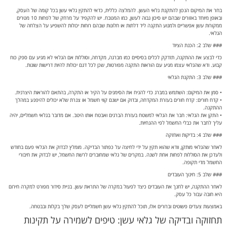
הגלאי.
### שלב 2: הכנת הציוד
כדי לבצע את ההתקנה, תזדקק לכלים בסיסיים כמו מברגה, מקדחה, וסוללות אם הגלאי לא מגיע עם ספק כוח
קבוע. ודא שהגלאי עצמו מגיע עם הוראות התקנה מפורטות, שכן לכל דגם יכולות להיות דרישות שונות.
### שלב 3: התקנת הגלאי
• סמן את המיקום: השתמש במברג כדי להניח את הסימנים על הקיר או התקרה, בהתאם להוראות היצרנית.
• קדח חורים: קדח חורים בעזרת המקדחה, ובדוק אם ישנם קווי חשמל או צנרת שלא יכולים להיפגע במהלך
ההתקנה.
• התקן את הגלאי: חבר את הגלאי למשטח בעזרת הברגים ואבטח אותו היטב. אם מדובר בגלאי חשמליים, יהיה
עליך לחבר את כבלי החשמל לפי ההנחיות.
### שלב 4: בדיקות ואחזקה
לאחר שהגלאי מותקן, וודא שהוא תקין על ידי לחיצה על כפתור הבדיקה. מומלץ לבדוק את הגלאי פעם בחודש
ולעדכן את הסוללות לפחות אחת לשנה. במקרים של גלאי שמחוברים לרשת החשמל, יש לבדוק את חיבורי
החשמל מדי תקופה.
### שלב 5: חינוך העובדים
לאחר ההתקנה, יש לחנך את העובדים כיצד לפעול במקרה של התראת עשן. בניית סידור מפורט למקרה חירום
היא חובה עבור כל עסק.
באמצעות צעדים פשוטים וברורים אלו, תוכל להתקין גלאי עשן חשמליים לעסק שלך בקלות ובבטחה.
תחזוקה ובדיקה של גלאי עשן: טיפים לשמירה על תקינות
המערכת
## תחזוקה ובדיקה של גלאי עשן: טיפים לשמירה על תקינות המערכת