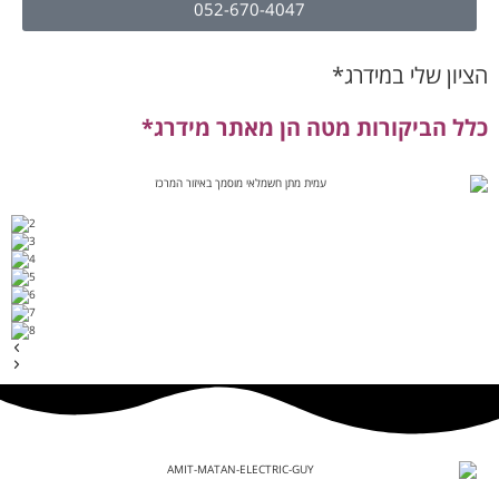
כלל הביקורות מטה הן מאתר מידרג*
ליצירת קשר עם עמית מתן :
טלפון : 052-670-4047
כתובת : רוזמרין 11 יבנה
איזורי עבודה :