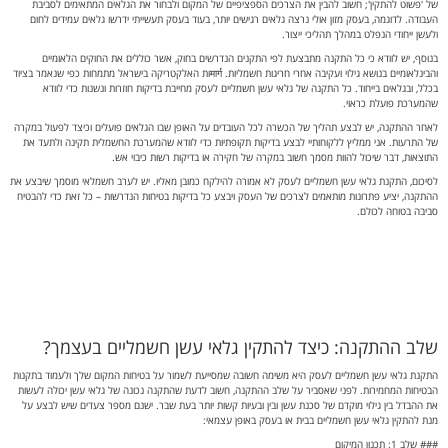
של 'פשוט להתקין'; חשוב להבין את הצרכים הספציפיים של המקום ולבחור את הגלאים המתאימים לסביבת
העבודה. לדוגמה, בעסק מזון אולי נרצה גלאים רגישים יותר, בעוד בעסק תעשייתי ידרשו גלאים עמידים לחום
ולעשן ייחודי הנפלט במהלך תהליכי ייצור.
בנוסף, יש לוודא כי כל התקנה מתבצעת לפי התקנים הנדרשים בחוק, אשר כוללים את החוקים הלאומיים
והבינלאומיים בנושא גילוי ועקיבה אחרי חריגות חשמליות. मार्गות האלקטריקה בישראל מתמחות כפי שנאמר בציוד
בכלל, ובגלאים בייחוד. כל התקנה של גלאי עשן חשמליים לעסק מחייבת בדיקות חוזרות ונשנות כדי לוודא
שהמערכת פועלת כראוי.
לאחר ההתקנה, יש לבצע תהליך של הכשרה לכל העובדים על האופן שבו הגלאים פועלים וכיצד לפעול במקרה
של התרעות. אני ממליץ ללקוחותיי לבצע בדיקות תקופתיות כדי לוודא שהמערכת החשמלית תקינה ולתעד את
התוצאות, דבר שיכול להוות מסמך חשוב במקרה של חקירה או בדיקות רשות כיבוי אש.
לסיכום, התקנת גלאי עשן חשמליים לעסק לא אמורה להילקח כמובן מאליו. יש לערב חשמלאי מוסמך שיבצע את
ההתקנה, יציע פתרונות מותאמים לצרכים של העסק ויבצע כל בדיקות בטיחות הנדרשות – כל זאת כדי להבטיח
סביבה בטוחה לכולם.
שלב ההתקנה: כיצד להתקין גלאי עשן חשמליים בעצמך?
התקנת גלאי עשן חשמליים לעסק היא משימה חשובה שמסייעת לשמור על בטיחות המקום שלך ולעמוד בתקנות
הבטיחות המחמירות. לפני שאסביר על שלב ההתקנה, חשוב לדעת שהתקנה נכונה של גלאי עשן יכולה לעשות
את ההבדל בין גילוי מוקדם של סכנת עשן ובין ובעיות קשות יותר בעת שבר. ישנם מספר צעדים שיש לבצע על
מנת להתקין גלאי עשן חשמליים בבית או בעסק באופן עצמאי:
### שלב 1: תכנון המיקום
בחר את המיקום הנכון להתקנת גלאי העשן. להמלצה כללית, כדאי להתקין גלאי עשן בכל קומה של העסק,
ובאופן מיוחד באזורים שבהם יש סיכון גבוה לעשן, כמו המטבח. יש להקפיד על מרחק של לפחות 10 מטרים
ממקורות עשן אפשריים ולמנוע התקנה ליד דלתות או חלונות שבהם רוחות יכולות להשפיע על הצלחה של