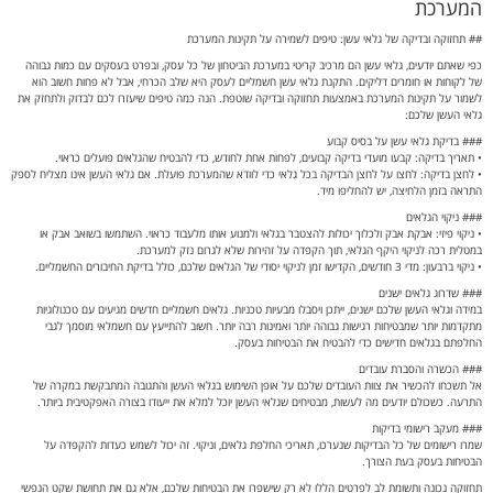
כפי שאתם יודעים, גלאי עשן הם מרכיב קריטי במערכת הביטחון של כל עסק, ובפרט בעסקים עם כמות גבוהה
של לקוחות או חומרים דליקים. התקנת גלאי עשן חשמליים לעסק היא שלב הכרחי, אבל לא פחות חשוב הוא
לשמור על תקינות המערכת באמצעות תחזוקה ובדיקה שוטפת. הנה כמה טיפים שיעזרו לכם לבדוק ולתחזק את
גלאי העשן שלכם:
### בדיקת גלאי עשן על בסיס קבוע
• תאריך בדיקה: קבעו מועדי בדיקה קבועים, לפחות אחת לחודש, כדי להבטיח שהגלאים פועלים כראוי.
• לחצן בדיקה: לחצו על לחצן הבדיקה בכל גלאי כדי לוודא שהמערכת פועלת. אם גלאי העשן אינו מצליח לספק
התראה בזמן הלחיצה, יש להחליפו מיד.
### ניקוי הגלאים
• ניקוי פיזי: אבקת אבק ולכלוך יכולות להצטבר בגלאי ולמנוע אותו מלעבוד כראוי. השתמשו בשואב אבק או
במטלית רכה לניקוי היקף הגלאי, תוך הקפדה על זהירות שלא לגרום נזק למערכת.
• ניקוי ברבעון: מדי 3 חודשים, הקדישו זמן לניקוי יסודי של הגלאים שלכם, כולל בדיקת החיבורים החשמליים.
### שדרוג גלאים ישנים
במידה וגלאי העשן שלכם ישנים, ייתכן ויסבלו מבעיות טכניות. גלאים חשמליים חדשים מגיעים עם טכנולוגיות
מתקדמות יותר שמבטיחות רגישות גבוהה יותר ואמינות רבה יותר. חשוב להתייעץ עם חשמלאי מוסמך לגבי
החלפתם בגלאים חדישים כדי להבטיח את הבטיחות בעסק.
### הכשרה והסברת עובדים
אל תשכחו להכשיר את צוות העובדים שלכם על אופן השימוש בגלאי העשן והתגובה המתבקשת במקרה של
התרעה. כשכולם יודעים מה לעשות, מבטיחים שגלאי העשן יוכל למלא את ייעודו בצורה האפקטיבית ביותר.
### מעקב רישומי בדיקות
שמרו רישומים של כל הבדיקות שנערכו, תאריכי החלפת גלאים, וניקוי. זה יכול לשמש כעדות להקפדה על
הבטיחות בעסק בעת הצורך.
תחזוקה נכונה ותשומת לב לפרטים הללו לא רק שישפרו את הבטיחות שלכם, אלא גם את תחושת שקט הנפשי
שלכם ושל הלקוחות בעסק.