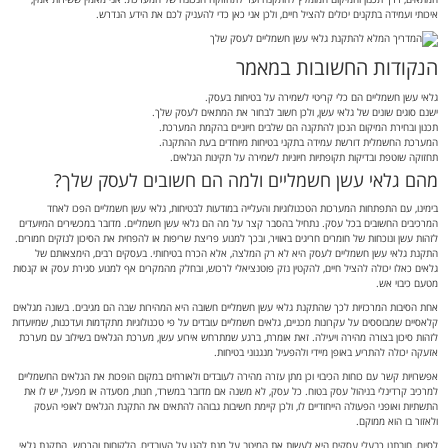
איכותי ועמידה בתקנים יכולים להציל חיים, ולכן אני כאן כדי להעניק לכם את הידע הנדרש.
הנקודות החשובות במאמר
גלאי עשן חשמליים הם כלי קריטי לשמירה על בטיחות בעסק.
ישנם סוגים שונים של גלאי עשן, ולכן חשוב לבחור את המתאים לעסק שלך.
תכנון ובחירת המיקום הנכון להתקנה הם שלבים חיוניים בהקמת המערכת.
המערכת החשמלית דורשת עמידה בתקני בטיחות מיוחדים בעת ההתקנה.
תחזוקה שוטפת ובדיקות תקופתיות חיוניות לשמירה על תקינות הגלאים.
מהם גלאי עשן חשמליים ולמה הם חשובים לעסק שלך?
בימינו, עם התפתחות המערכות הטכנולוגיות והעלייה במודעות לבטיחות, גלאי עשן חשמליים הפכו לאחד
המרכיבים החשובים בכל עסק. נתחיל בהסבר קצר על מה הם גלאי עשן חשמליים. מדובר במכשירים המיועדים
לזהות עשן ונוכחות של חומרים חריגים באוויר, ובכך למנוע פריצת שריפות או להפחית את הסיכון לנזקים חמורים.
התקנת גלאי עשן חשמליים לעסק היא לא רק המלצה, אלא הכרח בטיחותי. בעסקים רבים, הימצאותם של
גלאים כאלו יכולה להציל חיים, להקטין נזק פוטנציאלי לרכוש, ובחלק מהמקרים אף למנוע סגירת עסק או קנסות
מטעם כיבוי אש.
אחת הסיבות המרכזיות לכך שהתקנת גלאי עשן חשמליים חשובה היא המהירות שבה הם מגיבים. בשונה מגלאים
קלאסיים שמבוססים על עקרונות מכניים, גלאים חשמליים עובדים על פי טכנולוגיות מתקדמות ועדכנות, שמיועדות
לזהות סיכון בצורה מהירה ויעילה. זאת אומרת, ברגע שמתרחש אירוע עשן, מערכת הגלאים בשילוב עם מערכת
אזעקה יכולה להתריע באופן מיידי ולהפעיל מנגנוני בטיחות.
אפשרויות קשר עם כוחות הכיבוי וכן מתן עזרה מהירה לעובדים ולאורחים במקום הופכות את הגלאים החשמליים
למרכיב קרדינלי בניהול עסק בטוח. כל עסק, לא משנה אם מדובר במשרד, חנות, מסעדה או מפעל, יש לו את
התשתיות ואופני הפעולה הייחודיים לו, ולכן קיימת חשיבות גבוהה להתאים את התקנת הגלאים לאופי העסק
ולאזור בו הוא ממוקם.
לסיום, חובתנו כבעלי עסקים היא לעשות את המיטב על מנת להגן על העובדים, הלקוחות והרכוש. התקנת גלאי