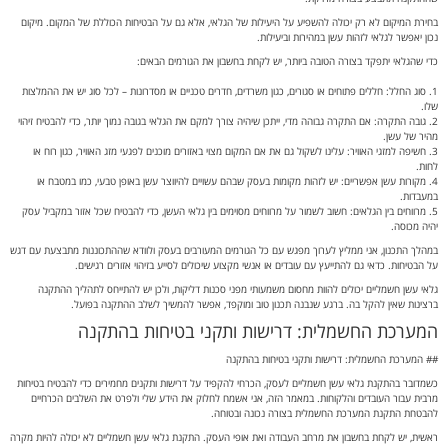
בחירת המיקום לא רק יכולה להשפיע על היעילות של הגלאי, אלא גם על הבטיחות הכוללת של המקום. מיקום
נכון יאפשר לגלאי לזהות עשן במהירות וביעילות.
כדי שהגלאי יתפקד בצורה הטובה ביותר, יש לקחת בחשבון את הגורמים הבאים:
1. סוג החלל: חללים פתוחים או סגורים, כגון משרדים, חדרים טכניים או מסדרונות – לכל סוג יש את ההמלצות
שלו.
2. גובה התקרה: אם התקרה גבוהה מדי, ייתכן שיהיה צורך למקם את הגלאי בגובה נמוך יותר, כדי להבטיח זיהוי
מהיר של עשן.
3. חשיפה למזגי האוויר: עלינו לשקול גם את אם המקום מצוי באזורים מוכנים לפגעי מזג האוויר, כגון רוח או
לחות.
4. מקורות עשן אפשריים: יש לזהות מקומות בעסק שבהם עשויים להיווצר עשן באופן טבעי, כמו במטבח או
במעבדות.
5. מרווחים בין הגלאים: חשוב לשמור על מרווחים מסוימים בין גלאי העשן, כדי להבטיח שכל אזור במקביל עסק
יהיה מכוסה.
במהלך התכנון, אני ממליץ לערוך מפגש עם כל הגורמים המעורבים בעסק ולוודא שההתכוננות מתבצעת עם דגש
על הבטיחות. כדאי גם להתייעץ עם עובדים או אנשי מקצוע שיכולים לסייע בזיהוי אזורים רגישים.
גלאי עשן חשמליים יכולים להוות מחסום משמעותי מפני סכנות דליקות, ולכן יש להתייחס לתהליך ההתקנה
ברצינות שאין להקל בה. ברגע שנבנה תכנון טוב ומוקפד, אפשר להמשיך לשלב ההתקנה בפועל.
המערכת החשמלית: דרישות ותקני בטיחות בהתקנה
## המערכת החשמלית: דרישות ותקני בטיחות בהתקנה
כשמדובר בהתקנת גלאי עשן חשמליים לעסק, הכרחי להקפיד על דרישות ותקנים מחמירים כדי להבטיח בטיחות
מרבית עבור העובדים והלקוחות. במאמר הזה, אני אשמח לחלוק את הידע שלי ולפרט את השלבים הכרחיים
להבטחת התקנת המערכת החשמלית בצורה נכונה ובטוחה.
ראשית, יש לקחת בחשבון את מרחב העבודה ואת אופי העסק. התקנת גלאי עשן חשמליים לא יכולה להיות מקרה