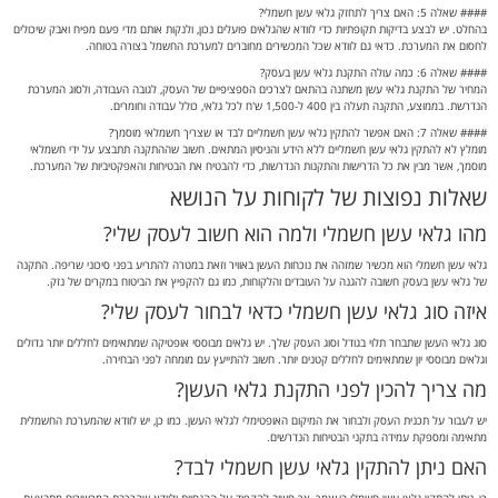
#### שאלה 7: האם אפשר להתקין גלאי עשן חשמליים לבד או שצריך חשמלאי מוסמך?
מומלץ לא להתקין גלאי עשן חשמליים ללא הידע והניסיון המתאים. חשוב שההתקנה תתבצע על ידי חשמלאי
מוסמך, אשר מבין את כל הדרישות והתקנות הנדרשות, כדי להבטיח את הבטיחות והאפקטיביות של המערכת.
שאלות נפוצות של לקוחות על הנושא
מהו גלאי עשן חשמלי ולמה הוא חשוב לעסק שלי?
גלאי עשן חשמלי הוא מכשיר שמזהה את נוכחות העשן באוויר וזאת במטרה להתריע בפני סיכוני שריפה. התקנה
של גלאי עשן בעסק חשובה להגנה על העובדים והלקוחות, כמו גם להקפיץ את הביטוח במקרים של נזק.
איזה סוג גלאי עשן חשמלי כדאי לבחור לעסק שלי?
סוג גלאי העשן שתבחר תלוי בגודל וסוג העסק שלך. יש גלאים מבוססי אופטיקה שמתאימים לחללים יותר גדולים
וגלאים מבוססי יון שמתאימים לחללים קטנים יותר. חשוב להתייעץ עם מומחה לפני הבחירה.
מה צריך להכין לפני התקנת גלאי העשן?
יש לעבור על תכנית העסק ולבחור את המיקום האופטימלי לגלאי העשן. כמו כן, יש לוודא שהמערכת החשמלית
מתאימה ומספקת עמידה בתקני הבטיחות הנדרשים.
האם ניתן להתקין גלאי עשן חשמלי לבד?
כן, ניתן להתקין גלאי עשן חשמלי בעצמך, אך חשוב להקפיד על ההנחיות ולוודא שהרכבת המכשירים מתבצעת
נכון כדי להבטיח פעולה תקינה.
איך ניתן לשמור על תקינות גלאי העשן לאחר ההתקנה?
יש לבצע בדיקות תקופתיות של גלאי העשן ולנקות אותם מעת לעת. חשוב גם להחליף את סוללות המכשירים לפי
ההמלצות של היצרן.