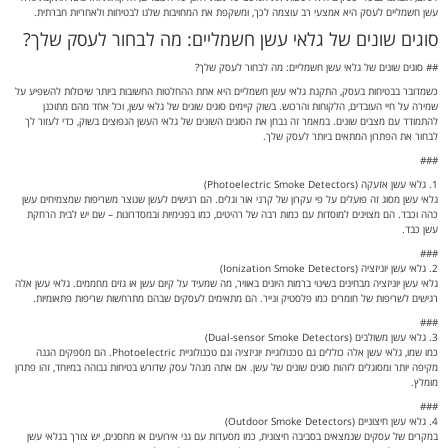
עשן חשמליים לעסק היא אמצעי רב עוצמה לכך, ומשקפת את המחויבות שלנו לבטיחות ולאחריות חברתית.
סוגים שונים של גלאי עשן חשמליים: מה לבחור לעסק שלך?
## סוגים שונים של גלאי עשן חשמליים: מה לבחור לעסק שלך?
כשמדובר בבטיחות בעסק, התקנת גלאי עשן חשמליים היא אחת ההחלטות החשובות ביותר שיכולות להשפיע על
שמירה על חיי העובדים, הלקוחות והרכוש. בשוק קיימים סוגים שונים של גלאי עשן, וכל אחד מהם מתוכנן
להתמודד עם מצבים שונים. במאמר זה נבחן את הסוגים השונים של גלאי העשן הנפוצים בשוק, כדי לעזור לך
לבחור את הפתרון המתאים ביותר לעסק שלך.
###
1. גלאי עשן אזעקה (Photoelectric Smoke Detectors)
גלאי עשן מסוג זה פועלים על פי עקרון של קרני אור וגלים. הם רגישים לעשן שנוצר משריפות שמצמיחים עשן
כהה וכבד. הם מצוינים למוסדות עם כמות רבה של רהיטים, כמו בפנימיות ובמסדרונות – שם יש לבית הרחקת
עשן כבד.
###
2. גלאי עשן יוניזציה (Ionization Smoke Detectors)
גלאי עשן יוניזציה מבחינים בשינוי ברמות היונים באוויר, מה שמעיד על קיום עשן או גזים מחממים. גלאי עשן אלה
רגישים לשריפות של חומרים כמו פלסטיק ונייר. הם מתאימים לעסקים שבהם מתרחשות שריפות פתאומיות.
###
3. גלאי עשן משולבים (Dual-sensor Smoke Detectors)
כמו שמו, גלאי עשן אלה כוללים גם טכנולוגיית יוניזציה וגם טכנולוגיית Photoelectric. הם מספקים הגנה
מקיפה יותר ומסוגלים לזהות סוגים שונים של עשן. אם אתה מנהל עסק שדורש בטיחות גבוהה במיוחד, זהו פתרון
מומלץ.
###
4. גלאי עשן חיצוניים (Outdoor Smoke Detectors)
במקרים של עסקים שנמצאים בסביבה חיצונית, כמו מסעדות עם גני אירועים או מחסנים, יש צורך בגלאי עשן