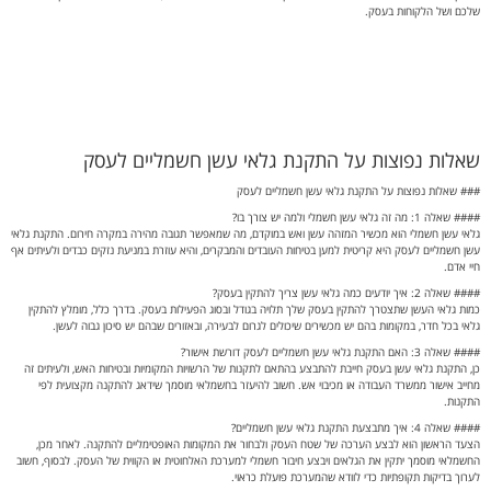
שאלות נפוצות על התקנת גלאי עשן חשמליים לעסק
### שאלות נפוצות על התקנת גלאי עשן חשמליים לעסק
#### שאלה 1: מה זה גלאי עשן חשמלי ולמה יש צורך בו?
גלאי עשן חשמלי הוא מכשיר המזהה עשן ואש במוקדם, מה שמאפשר תגובה מהירה במקרה חירום. התקנת גלאי
עשן חשמליים לעסק היא קריטית למען בטיחות העובדים והמבקרים, והיא עוזרת במניעת נזקים כבדים ולעיתים אף
חיי אדם.
#### שאלה 2: איך יודעים כמה גלאי עשן צריך להתקין בעסק?
כמות גלאי העשן שתצטרך להתקין בעסק שלך תלויה בגודל ובסוג הפעילות בעסק. בדרך כלל, מומלץ להתקין
גלאי בכל חדר, במקומות בהם יש מכשירים שיכולים לגרום לבעירה, ובאזורים שבהם יש סיכון גבוה לעשן.
#### שאלה 3: האם התקנת גלאי עשן חשמליים לעסק דורשת אישור?
כן, התקנת גלאי עשן בעסק חייבת להתבצע בהתאם לתקנות של הרשויות המקומיות ובטיחות האש, ולעיתים זה
מחייב אישור ממשרד העבודה או מכיבוי אש. חשוב להיעזר בחשמלאי מוסמך שידאג להתקנה מקצועית לפי
התקנות.
#### שאלה 4: איך מתבצעת התקנת גלאי עשן חשמליים?
הצעד הראשון הוא לבצע הערכה של שטח העסק ולבחור את המקומות האופטימליים להתקנה. לאחר מכן,
החשמלאי מוסמך יתקין את הגלאים ויבצע חיבור חשמלי למערכת האלחוטית או הקווית של העסק. לבסוף, חשוב
לערוך בדיקות תקופתיות כדי לוודא שהמערכת פועלת כראוי.
#### שאלה 5: האם צריך לתחזק גלאי עשן חשמלי?
בהחלט. יש לבצע בדיקות תקופתיות כדי לוודא שהגלאים פועלים נכון, ולנקות אותם מדי פעם מפיח ואבק שיכולים
לחסום את המערכת. כדאי גם לוודא שכל המכשירים מחוברים למערכת החשמל בצורה בטוחה.
#### שאלה 6: כמה עולה התקנת גלאי עשן בעסק?
המחיר של התקנת גלאי עשן משתנה בהתאם לצרכים הספציפיים של העסק, לגובה העבודה, ולסוג המערכת
הנדרשת. בממוצע, התקנה תעלה בין 400 ל-1,500 ש'ח לכל גלאי, כולל עבודה וחומרים.