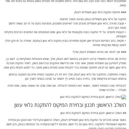
שמתוכננים לעמוד בפני פגעי טבע כמו גשם ורוח. גלאים ממוגנים אלו פועלים באופן עצמאי גם בתנאי מזג אוויר
קשים.
### יתרונות התקנת גלאי עשן חשמליים לעסק
התקנה של גלאי עשן חשמליים בעסק מציעה מספר יתרונות:
• תגובה מהירה: גלאי עשן חשמליים מגיבים מהר לאירועים מסוכנים, והמניעת נזקים על פי רוב עשויה לחסוך
סכומי כסף רבים.
• הקטנת סיכונים: על ידי התקנה נכונה ומקצועית של גלאי עשן, אתם מצמצמים את הסיכונים הכרוכים בתקלות
חשמליות.
• חוקיות: ברוב המדינות והערים ישנן חוקים מחמירים בעניין התקנת גלאי עשן בעסקים. שמירה על תו תקן יכולה
למנוע קנסות וסנקציות אחרות.
### איך לבחור את הגלאי המושלם לעסק שלך?
בחירת סוג הגלאי החשמלי צריכה להתבצע בהתאם לסוג העסק שלך, שטחו והפעילות המתקיימת בו. לשם כך,
מומלץ להתייעץ עם חשמלאי מוסמך אשר מכיר את הדרישות והתקנים הנדרשים בשוק. לאחר התקנת מערכת
גלאי עשן, חשוב גם לבצע תחזוקה שוטפת בכדי להבטיח שהם פועלים באופן מיטבי, כדי למנוע תקלות בזמן אמת.
בשורה התחתונה, ההתקנה של גלאי עשן לעסק שלך היא לא רק השקעה כספית אלא גם השקעה בביטחון
וברווחת העובדים והלקוחות שלך. בחירה נכונה תסייע לך לשמור על סביבה בטוחה לאורך זמן.
'ההצלחה אינה המפתח לאושר. האושר הוא המפתח להצלחה. אם אתה אוהב מה שאתה עושה, אתה תהיה
מוצלח.' – אלברט שוויצר
השלב הראשון: תכנון ובחירת המיקום להתקנת גלאי עשן
## השלב הראשון: תכנון ובחירת המיקום להתקנת גלאי עשן
כאשר אנחנו מדברים על התקנת גלאי עשן חשמליים לעסק, השלב הראשון והקרדינלי הוא תכנון נכון ובחירת
המיקום האופטימלי להתקנה. גלאי עשן הם כלי חשוב במניעת דליקות ובשמירה על הבטיחות בעסק, ולכן חשוב
שההתקנה תתבצע בצורה מדויקת.