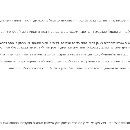
שמליות מהוות את לב ליבו של כל עסק – הן אחראיות על הפעלת המכשירים, התאורה, והציוד התשתיתי, ולכ
 בתחום החשמל ושהוא בעל רזומה טוב. חשמלאי מוסמך עם ניסיון בשדרוג תשתיות יכול לתת לך שירות טוב 
ות שגרמו להפסדים באופן קבוע. לאחר בדיקה מעמיקה, גיליתי כי הכוח החשמלי לא מספק די מתח למכשי
צועית. תוך זמן קצר, ביצענו את השדרוגים הנדרשים, והעסק חווה לא רק שיפור בביצועים אלא אף חיסכון
קצועיות של החשמלאי, עבודתו, ועמידותו בזמנים שנקבעו. כל המלצה היא עדות לשירות מצוין שניתן על 
דרטים הגבוהים ביותר. ודא שתהליך השדרוג כולל גם בדיקות תקינות לאחר ההתקנה, וכן הנחיות שוטפות 
 אפשרויות גמישות, התאמה לצמיחה עתידית של העסק ויכולת לעמוד בדרישות טכנולוגיות חדשות.
ססים על ניסיון וידע מקצועי. בשוק המודרני, כל עסק זקוק למערכת חשמלית מתקדמת והתאמה לצרכים הס