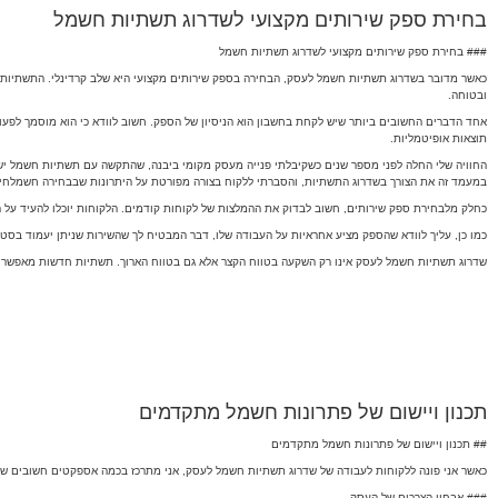
בחירת ספק שירותים מקצועי לשדרוג תשתיות חשמל
### בחירת ספק שירותים מקצועי לשדרוג תשתיות חשמל
כאשר מדובר בשדרוג תשתיות חשמל לעסק, הבחירה בספק שירותים מקצועי היא שלב קרדינלי. התשתיות הח
ובטוחה.
אחד הדברים החשובים ביותר שיש לקחת בחשבון הוא הניסיון של הספק. חשוב לוודא כי הוא מוסמך לפעול
תוצאות אופיטמליות.
החוויה שלי החלה לפני מספר שנים כשקיבלתי פנייה מעסק מקומי ביבנה, שהתקשה עם תשתיות חשמל ישנ
במעמד זה את הצורך בשדרוג התשתיות, והסברתי ללקוח בצורה מפורטת על היתרונות שבבחירה חשמלחית מק
כחלק מלבחירת ספק שירותים, חשוב לבדוק את ההמלצות של לקוחות קודמים. הלקוחות יוכלו להעיד על המ
כמו כן, עליך לוודא שהספק מציע אחראיות על העבודה שלו, דבר המבטיח לך שהשירות שניתן יעמוד בסטנ
שדרוג תשתיות חשמל לעסק אינו רק השקעה בטווח הקצר אלא גם בטווח הארוך. תשתיות חדשות מאפשרות
תכנון ויישום של פתרונות חשמל מתקדמים
## תכנון ויישום של פתרונות חשמל מתקדמים
כאשר אני פונה ללקוחות לעבודה של שדרוג תשתיות חשמל לעסק, אני מתרכז בכמה אספקטים חשובים שמבו
### אבחון הצרכים של העסק