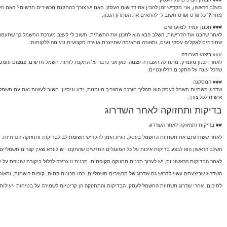
בשלב הראשון, אני מקדיש זמן להבין את דרישות העסק. האם יש צורך בהתקנת מכשירים חדשים? האם העומ
מתח?' כל פרט ופרט חשוב לי להתאים את הפתרון הנכון.
### תכנון עמיד למועדפים
לאחר שהבנו את הדרישות, השלב הבא הוא לתכנן את התשתית. חשוב לי לעצב מערכת החשמל כך שתעמוד ב
שתורמים לאקלים עסקי נעים, ותאורה מתאימה שמייצרת אווירה מקצועית ונעימה ללקוחות.
### ביצוע העבודה
לאחר תכנון מעמיק, מתחילה העבודה עצמה. כאן אני נדבר על התקנת לוחות חשמל חדשים, צמצום עומסי
שהכל עונה על התקנים הרלוונטיים.
### המסקנה
שדרוג תשתיות חשמל לעסק הוא תהליך מורכב שמצריך מיומנות, ידע וניסיון. חשוב לעשות זאת עם חש
אישית לכל צורך.
בדיקות ותחזוקה לאחר השדרוג
## בדיקות ותחזוקה לאחר השדרוג
לאחר ששדרגתם את תשתיות החשמל בעסק, הגיע הזמן להקדיש תשומת לב לבדיקות ותחזוקה הכרחיות. כא
השלב הראשון הוא לבצע בדיקות איכות על כל המעגלים החדשים שהתקנו. יש לוודא שאין קצרים חשמליים וא
לאחר הבדיקות הראשוניות, יש לערוך תכנית תחזוקה תקופתית. תכנית זו צריכה לכלול ביקורת שוטפת על
השדרוג שביצעתם עשוי לדרוש גם שדרוג של מכשירים חשמליים, כמו מכונות קסות, קופות רושמות, ותאו
לסיכום, אחרי שדרוג תשתיות החשמל לעסק, הבדיקות והתחזוקה הן קריטיות לשמירה על בטיחות ויעילות. 