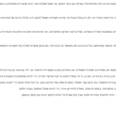
ס הקיים חורג מהתחזיות? בשיחה עם בעלי העסק, אני שואל שאלות כמו: 'איזה מכשירים מופעלים בו זמנית
דרישות העתידיות, ולא רק באלו הנוכחיות. שדרוג תשתיות חשמל לעסק חייב לכלול בחינה של פתרונות כ
ם באמצעות הפרדת מעגלים, ושדרוג לקווי הארקה מתקדמים. אני מדגיש את חשיבות התקינות והעמידות בע
מלאי מוסמך שמתחשב בכל ההיבטים ולא מתפשר על הבטיחות. אם אתם שוקלים לשדרג את תשתיות החשמל ב
שר אנו משדרגים תשתית חשמלית, אנו פותחים בפנינו אפשרויות חדשות, אך יחד עם זאת, אנו צריכים ל
ין בעיות בחיבורים. כמו כן, הייתי ממליץ לבצע בדיקת הארקה יסודית, כדי לוודא שהמערכת המוגברת איננה
 עבודות החשמל, כמו תיקון קצר חשמלי במקרים שלא נפלו עליהם בזמן, ובדיקת מתח עומס כדי למנוע עומ
רה מתקדמת, ובמקרים כאלה, ממליץ להתייעץ איתי, כדי לוודא שהכל מתפקד בצורה חלקה.
כדאי להתנהל בזהירות ולזכור שבדיקות שגרתיות יכולות לחסוך הרבה זמן וכסף בהמשך.