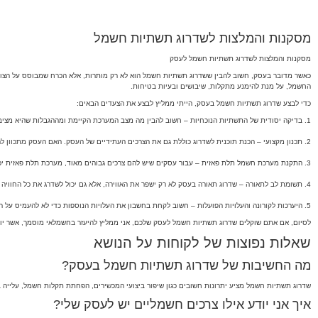
מסקנות והמלצות לשדרוג תשתיות חשמל
מסקנות והמלצות לשדרוג תשתיות חשמל לעסק
כאשר מדובר בעסק, חשוב להבין ששדרוג תשתיות חשמל הוא לא רק מותרות, אלא הכרח שמבוסס על הצורך
החשמל, על מנת להימנע מתקלות, שיבושים ובעיות בטיחות.
כדי לבצע שדרוג תשתיות חשמל בעסק, הייתי ממליץ לבצע את הצעדים הבאים:
1. בדיקה יסודית של התשתיות הנוכחיות – חשוב להבין מה מצב המערכת הקיימת ומההגבלות שהיא מציבה. יש לבדוק את הלוח החשמלי, הארקה, וכמובן את העומס הכולל.
2. תכנון מקצועי – הכנת תוכנית לשדרוג כוללת גם את הצרכים העתידיים של העסק. האם העסק מתכוון להרחיב את המשרדים? לשדרג את הציוד הטכנולוגי? תכנון נכון יסייע במניעת בעיות בעתיד.
3. התקנת מערכת חשמל תלת פאזית – עבור עסקים שיש להם צרכים גבוהים מאוד, מערכת תלת פאזית יכולה לספק יתרונות רבים, כולל שיפור באיכות החשמל והפחתת עומסים.
4. תשומת לב לתאורה – שדרוג תאורה בעסק לא רק ישפר את האווירה, אלא גם יכול לשדרג את כל החוויה של הלקוחות והעובדים. לדוגמה, התקנת תאורה מתקדמת יכולה להפוך כל חלל ליותר מזמין וידידותי.
5. היערכות לקורונה והעלויות הפועלות – חשוב לקחת בחשבון את העלויות הנוספות כדי לא להעמיס על התקציב. שדרוגי חשמל לעסק יכולים להיות יקרים מבעבר, וחשוב לממן אותם בצורה חכמה.
לסיום, אם אתם שוקלים שדרוג תשתיות חשמל לעסק שלכם, אני ממליץ להיעזר בחשמלאי מוסמך, אשר יוכ
שאלות נפוצות של לקוחות על הנושא
מה החשיבות של שדרוג תשתיות חשמל בעסק?
שדרוג תשתיות חשמל מציע יתרונות חשובים כגון שיפור ביצועי המכשירים, הפחתת תקלות חשמל, עלייה 
איך אני יודע אילו צרכים חשמליים יש לעסק שלי?