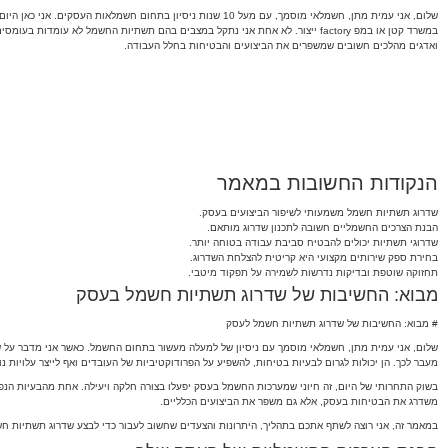
שלום, אני עמית מתן, חשמלאי מוסמך, עם מעל 10 שנות ניסיון ב
במשרד קטן או במפ factory ייצור. לא אחת אני נתקל במצבים בהם תשתיות החשמל לא
ואדגים מהלכים חשובים שמשפרים את הביצועים והבטיחות בחלל העבודה.
הנקודות החשובות במאמר
שדרוג תשתיות חשמל משמעותי לשיפור הביצועים בעסק.
הבנת הצרכים החשמליים חשובה לתכנון שדרוג מותאם.
שדרוגי תשתיות יכולים להבטיח סביבת עבודה בטוחה יותר.
בחירת ספק שירותים מקצועי היא קריטית להצלחת השדרוג.
תחזוקה שוטפת ובדיקות נדרשות לשמירה על תפקוד מיטבי.
מבוא: החשיבות של שדרוג תשתיות חשמל בעסק
# מבוא: החשיבות של שדרוג תשתיות חשמל לעסק
שלום, אני עמית מתן, חשמלאי מוסמך עם ניסיון של למעלה מעשור בתחום החשמל. כאשר אני מדבר על ש
מעבר לכך. הן יכולות לגרום לבעיות בטיחות, להשפיע על הפרודוקטיביות של העובדים ואף לייצר עלויות נ
בשוק התחרותי של היום, זה חיוני שמערכות החשמל בעסק יפעלו בצורה חלקה ויעילה. אחת מהבעיות הנ
משדרג את הבטיחות בעסק, אלא גם משפר את הביצועים הכלליים.
במאמר זה, אני רוצה לשתף אתכם בתהליך, היתרונות והצעדים שחשוב לעבור כדי לבצע שדרוג תשתיות חש