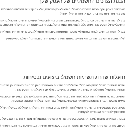
הבנת הצרכים החשמליים של העסק שלך
כשמדובר בעסק שלך, הבנת הצרכים החשמליים היא לא רק הכרחית, אלא גם קריטית להצלחה התפעולית.
מערכות מודרניות כמו בית חכם או תאורה יעילה יותר?
בתהליך שדרוג התשתיות, אני מתחיל באבחון המצב הקיים כדי להבין אילו שינויים דרושים. זה כולל בד
החשמליים של העסק שלך, אתה עלול למצוא את עצמך נתקל בבעיות כמו עומס יתר או תקלות תכופות, מה 
במהלך השדרוג, חשוב לבחור בחשמלאי מוסמך שמתמחה בעבודות חשמל לעסק, כך שהוא ידע להמליץ על פ
'עלות האנרגיה היא כמו הלחם, היא מחייבת אותנו להיות חכמים יותר בעבודתנו.' – אלברט איינשטין
תועלות שדרוג תשתיות חשמל: ביצועים ובטיחות
שדרוג תשתיות חשמל לעסק הוא מהלך שיכול להניב יתרונות משמעותיים הן מבחינת ביצועים והן מבחינת
תשתיות החשמל, אתה לא רק משדרג את המערכת הקיימת, אלא גם דואג לעתיד העסק שלך.
ראשית, מערכת חשמל חדשה יכולה לשפר את ביצועי הכלים והצרכנים החשמליים שלך. במקרים רבים, צרכנ
פאזית מאפשר תמידו оптимальны את השימוש בחשמל ובכך חוסך בעלויות החשמל השוטפות.
שנית, עסק שמבצע שדרוג תשתיות חשמל הופך להיות מקום בטוח יותר. תקלות חשמל לא מטופלות עלולות 
מחויבותך לבטיחות העובדים וללקוחות.
בנוסף, אם אתה מתכוון למכור את העסק בעתיד, שדרוג התשתיות החשמליות משדרג את ערך הנכס שלך. לק
לסיום, שדרוג תשתיות חשמל עשוי גם לאפשר התקנת טכנולוגיות חדשות, כמו מערכת בית חכם, תאורת LED חכמה או פתרונות אנרגיה מתחדשת, שמוסיפים לערך הכללי של העסק שלך ועולים על הציפיות של הלקוחות המודרניים.