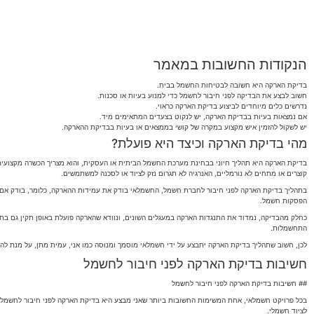
הנקודות החשובות במאמר
בדיקת הארקה היא חשובה לבטיחות החשמל בבית.
חשוב לבצע את הבדיקה לפני חיבור לחשמל כדי למנוע בעיות או סכנות.
נדרשים כלים מיוחדים לביצוע בדיקת הארקה כראוי.
אם נמצאות בעיות בבדיקת הארקה, יש לנקוט בצעדים המתאימים מיד.
יש לשקול להזמין איש מקצוע במקרה של קושי בממצאים או בעיות בבדיקת ההארקה.
מהי בדיקת הארקה וכיצד היא פועלת?
בדיקת הארקה היא תהליך חיוני בבחינת מערכת החשמל הביתית או העסקית, והוא מצריך הכשרה מקצועי
קוצרים או מתחים לא נורמליים, האנרגיה לא תגרום נזק לציוד או לסכנה למשתמשים.
בתהליך בדיקת הארקה לפני חיבור לחברת חשמל, החשמלאי בודק את עמידות ההארקה, כלומר, בודק אם ה
הפסקות חשמל.
כחלק מהבדיקה, נמדוד את התנגדות הארקה במעגלים השונים, ונוודא שהארקה פועלת באופן תקין גם בתנאי
התחשמלות.
לכן, חשוב שתהליך בדיקת הארקה יתבצע על ידי חשמלאי מוסמך ומנוסה כמו אני, עמית מתן, על מנת ל
חשיבות בדיקת הארקה לפני חיבור לחשמל
## חשיבות בדיקת הארקה לפני חיבור לחשמל
בכל פרויקט חשמלאי, אחת המשימות החשובות ביותר שאני מבצע היא בדיקת הארקה לפני חיבור לחשמל.
לציוד חשמלי.