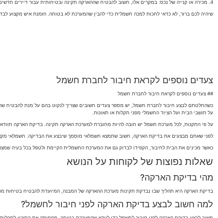
4. מכירה או קנייה של נכס: במקרים אלו, חשוב להבטיח שההארקה תקינה ובטיחותית עבור דיירים חדשים.
שיהיה לכם ברור, לא כדאי לחכות למכה חשמלית כדי להבין שהמערכת לא בטוחה. הזמנת איש מקצוע לבדיק
צעדים נוספים לקראת חיבור לחברת חשמל
## צעדים נוספים לקראת חיבור לחברת חשמל
כשהחלטתם לבצע חיבור לחברת חשמל, יש מספר צעדים חשובים שצריך לנקוט בהם על מנת להבטיח שהחי
על תושבי הבית ועל הציוד החשמלי מפני תקלות או תאונות.
על פי התקנות, לכל מערכת חשמל יש חובה להיות מחוברת למערכת הארקה תקינה. בדיקת הארקה תוודא
לפני שאתם מבצעים את בדיקת הארקה, חשוב שתמצא חשמלאי מוסמך שיבצע את הבדיקה. חשמלאי מקצועי 
כאשר מכינים את הבית לחיבור, הקפידו לבדוק גם את המערכת החשמלית הקיימת ולטפל בכל בעיה שמצאת
שאלות נפוצות של לקוחות על הנושא
מהי בדיקת הארקה?
בדיקת הארקה היא תהליך שבו נבדקת תקינות מערכת ההארקה של המבנה, המיועדת להבטיח בטיחות מ
למה חשוב לבצע בדיקת הארקה לפני חיבור לחשמל?
חשוב לבצע בדיקת הארקה לפני חיבור לחשמל כדי לוודא שהמערכת בטוחה, מפחיתה את הסיכון לתקלות ח