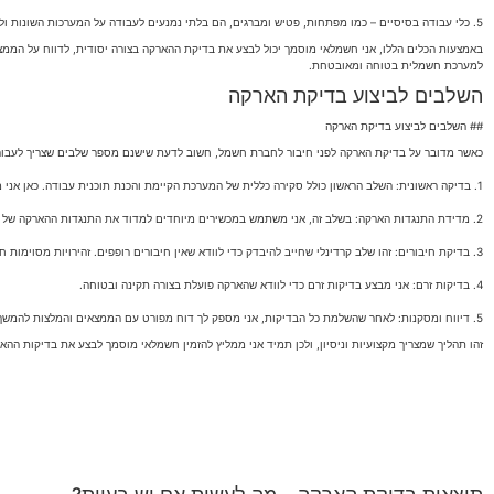
5. כלי עבודה בסיסיים – כמו מפתחות, פטיש ומברגים, הם בלתי נמנעים לעבודה על המערכות השונות ולכן נדרשים גם כן.
באמצעות הכלים הללו, אני חשמלאי מוסמך יכול לבצע את בדיקת ההארקה בצורה יסודית, לדווח על הממצ
למערכת חשמלית בטוחה ומאובטחת.
השלבים לביצוע בדיקת הארקה
## השלבים לביצוע בדיקת הארקה
כאשר מדובר על בדיקת הארקה לפני חיבור לחברת חשמל, חשוב לדעת שישנם מספר שלבים שצריך לעבור
1. בדיקה ראשונית: השלב הראשון כולל סקירה כללית של המערכת הקיימת והכנת תוכנית עבודה. כאן אני מבצע בדיקה חזותית של כל החיבורים והמערכת כדי לוודא שאין תקלות שונות שעלולות להשפיע על תהליך ההארקה.
2. מדידת התנגדות הארקה: בשלב זה, אני משתמש במכשירים מיוחדים למדוד את התנגדות ההארקה של המוליך. התנגדות גבוהה מדי עלולה להעיד על בעיות בהארקה עצמה.
3. בדיקת חיבורים: זהו שלב קרדינלי שחייב להיבדק כדי לוודא שאין חיבורים רופפים. זהירויות מסוימות חייבות להתבצע כדי למנוע תקלות עתידיות.
4. בדיקות זרם: אני מבצע בדיקות זרם כדי לוודא שהארקה פועלת בצורה תקינה ובטוחה.
5. דיווח ומסקנות: לאחר שהשלמת כל הבדיקות, אני מספק לך דוח מפורט עם הממצאים והמלצות להמשך. אם הכל תקין, אנו מעבירים את המידע לחברת החשמל להשלמת תהליך החיבור.
זהו תהליך שמצריך מקצועיות וניסיון, ולכן תמיד אני ממליץ להזמין חשמלאי מוסמך לבצע את בדיקות ההא