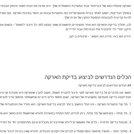
הארקה פועלת כסוג של 'בטיחות' עבור המערכת החשמלית שלך. היא מזינה את הכוח הפזור והחזק הנכנס
במהלך הבדיקות, חשוב לאתר בעיות פוטנציאליות כמו התנגדות גבוהה או חוסר באיכות הארקה. אם הארק
להיות קריטית להבטחת התפעול התקין של הבית שלך.
לכן, תהליך בדיקת ההארקה הוא אחד מהצעדים הראשונים שאני מבצע לפני כל חיבור לחשמל – ובשום אופ
תיקון יסודי כדי להבטיח את הבטיחות עבור הדיירים.
'הידע הוא כוח. מידע הוא חופש.' – פרנסיס בייקון
הכלים הנדרשים לביצוע בדיקת הארקה
## הכלים הנדרשים לביצוע בדיקת הארקה
כאשר אנו מדברים על בדיקת הארקה לפני חיבור לחברת חשמל, חשוב להבין שהארקה היא מערכת קריטית
מנת לבצע בדיקה מעמיקה ומקצועית של הארקה, ישנם מספר כלים חיוניים שחשמלאי מוסמך צריך להביא 
1. מד נגד התנגדות הארקה – זהו הכלי החשוב ביותר לביצוע בדיקות הארקה. הוא מודד את ההתנגדות של מערכת ההארקה והאם היא עומדת בדרישות הבטיחות הנדרשות.
2. מד מתח – בשימוש של מד מתח, ניתן לבדוק רמת המתח במערכת ולוודא שהחשמל זורם כאשר הוא צריך, ובצורה שתשמור על הבטיחות.
3. מכונות בדיקה תרמית – כלים אלו מאפשרים ליודא שהחיבורים והכבלים אינם מתחממים יתר על המידה, מה שעשוי להעיד על בעיות פוטנציאליות במערכת החשמלית.
4. מולטי-מטר – מכשיר שימושי נוסף שמסייע לבדוק את הקווים והכבלים, ולוודא שאין בעיות חיבור שיכולות לגרום לקצרים ולנזק.