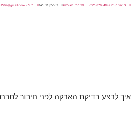
לייעוץ חינם 052-670-4047
לשיחת וואטסאפ
רוזמרין 11 יבנה
מייל - amitmatan1509@gmail.com
איך לבצע בדיקת הארקה לפני חיבור לחבר