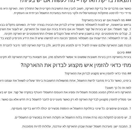
תוצאות בדיקת הארקה – מה לעשות אם יש בעיות?
כאשר אנו מדברים על בדיקת הארקה, חשוב להבין את החשיבות הקריטית של התהליך הזה. הארקה היא מע
מיידי כדי להימנע מתקלות קטסטרופליות ולקוי בטיחות במערכת החשמל הביתית או העסקית.
### מה לעשות אם יש בעיות בהארקה?
בראש ובראשונה, יש לפנות לחשמלאי מוסמך שידע לבדוק את הבעיה בצורה יסודית. כשאתם נתקלים בבעי
1. קצר חשמלי: אם יש בעיות של קצר חשמלי או אם נראית בעיה עם הגנה על ההארקה, יש לעצור את השימוש במכשירים החשמליים מיד כדי למנוע תקלות נוספות.
2. קבלים ותרמוסטטים: קחו בחשבון שיש לוודא שעל הקבלים ואפילו התרמוסטטים יש הארקה תקינה.
3. פנייה לחשמלאי: התייעצות עם חשמלאי מוסמך הכוונה היא למישהו שיש לו את הידע והניסיון לבצע בדיקות תיקונים הנדרשות באופן מקצועי.
הבנת מצב ההארקה שלכם עשויה להציל חיים ולמנוע נזק לרכוש, ולכן בדיקת הארקה לפני חיבור לחברת 
### סיכום
בעיות בהארקה הינן בעיות חשובות שפשוט אי אפשר להתעלם מהן. אם תוצאות בדיקת ההארקה לא תקינות,
מתי כדאי להזמין איש מקצוע לבדוק את ההארקה?
## מתי כדאי להזמין איש מקצוע לבדוק את ההארקה?
בימינו, כאשר כל בית מחובר לרשת החשמל, אחת מהשאלות החשובות ביותר שעלינו לשאול את עצמנו היא
למה זה כל כך חשוב?
ההארקה היא החלק המונע ממכות חשמליות ומפיג את העומס החשמלי העודף במקרה של קצר. אם יש בעי
אני ממליץ להזמין מקצוען לבדיקת הארקה לא רק כאשר מעוניינים לחבר לחשמל בית חדש אלא גם כאשר:
1. מבצעים שיפוצים: כל שינוי בחלוקת החשמל או הוספת מכשירים יכולה לדרוש בדיקה מעמיקה.
2. יש סימנים לתקלות כמו נורת אזהרה בלוח החשמל או תקלות חוזרות במכשירים החשמליים.
3. המבנה ישן: מערכות חשמל ישנות שבהן ההארקה לא עודכנה, עלולות להיות מסוכנות.