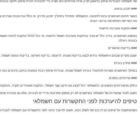
של חשמלאי לעבודות שיפוץ בראשון לציון ואילו שירותים הוא מציע כדי להבטיח חווית שיפוץ חלקה ובטוחה
### תכנון וביצוע
כאשר תחום השיפוצים נכנס לתמונה, החשמלאי מתחיל בתהליך תכנון מדויק. זה כולל את הבנת הצרכים
את הפריסה המתאימה ברחבי הנכס.
### התקנת מערכות חדשות
באמצע השיפוצים, בדרך כלל יש צורך בהתקנת מערכות חשמל חדשות. זה יכול לכלול התקנת לוחות חשמל,
בטוחה ויעילה.
### בדיקות ואישורים
ישנם מקרים שבהם החשמלאי נדרש לבצע בדיקות שונות. לדוגמה, בדיקת הארקה, בדיקות עומס חשמלי, או
### פתרון בעיות
במהלך השיפוצים עשויות להתעורר בעיות חשמל שונות. עבודות שיפוץ רבות טומנות בחובן סיכונים כמו קצ
### שירותים נוספים
כחלק מהשירותים המוצעים, החשמלאי יכול לבצע גם תיקון קצר חשמלי, התקנת מאווררים תקרה, והתקנה 
חשוב לזכור שהשירות של חשמלאי בשיפוצים לא רק מספק פתרונות מיידיים לבעיות, אלא גם מבטיח שיפו
טיפים להיערכות לפני התקשרות עם חשמלאי
כשהמחשבה על שיפוץ הבית בכניסה לשלב הבא, חשוב להיערך כראוי לפני התקשרות עם חשמלאי לעבודות שיפ