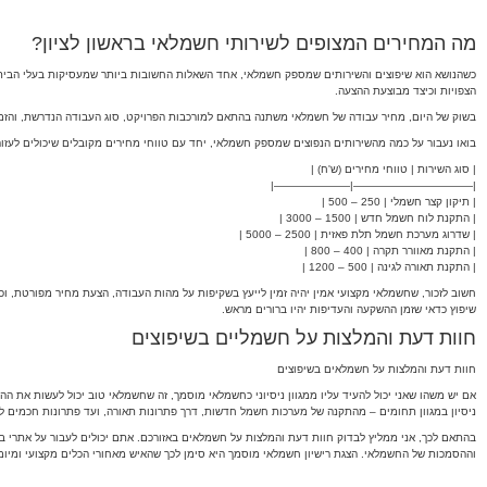
מה המחירים המצופים לשירותי חשמלאי בראשון לציון?
כשהנושא הוא שיפוצים והשירותים שמספק חשמלאי, אחד השאלות החשובות ביותר שמעסיקות בעלי הבית היא
הצפויות וכיצד מבוצעת ההצעה.
בשוק של היום, מחיר עבודה של חשמלאי משתנה בהתאם למורכבות הפרויקט, סוג העבודה הנדרשת, והזמן ש
בואו נעבור על כמה מהשירותים הנפוצים שמספק חשמלאי, יחד עם טווחי מחירים מקובלים שיכולים לעזו
| סוג השירות | טווחי מחירים (ש'ח) |
|———————————|———————|
| תיקון קצר חשמלי | 250 – 500 |
| התקנת לוח חשמל חדש | 1500 – 3000 |
| שדרוג מערכת חשמל תלת פאזית | 2500 – 5000 |
| התקנת מאוורר תקרה | 400 – 800 |
| התקנת תאורה לגינה | 500 – 1200 |
חשוב לזכור, שחשמלאי מקצועי אמין יהיה זמין לייעץ בשקיפות על מהות העבודה, הצעת מחיר מפורטת, ו
שיפוץ כדאי שזמן ההשקעה והעדיפות יהיו ברורים מראש.
חוות דעת והמלצות על חשמליים בשיפוצים
חוות דעת והמלצות על חשמלאים בשיפוצים
אם יש משהו שאני יכול להעיד עליו ממגוון ניסיוני כחשמלאי מוסמך, זה שחשמלאי טוב יכול לעשות את ה
ניסיון במגוון תחומים – מהתקנה של מערכות חשמל חדשות, דרך פתרונות תאורה, ועד פתרונות חכמים ל
בהתאם לכך, אני ממליץ לבדוק חוות דעת והמלצות על חשמלאים באזורכם. אתם יכולים לעבור על אתרי בי
וההסמכות של החשמלאי. הצגת רישיון חשמלאי מוסמך היא סימן לכך שהאיש מאחורי הכלים מקצועי ומיומ