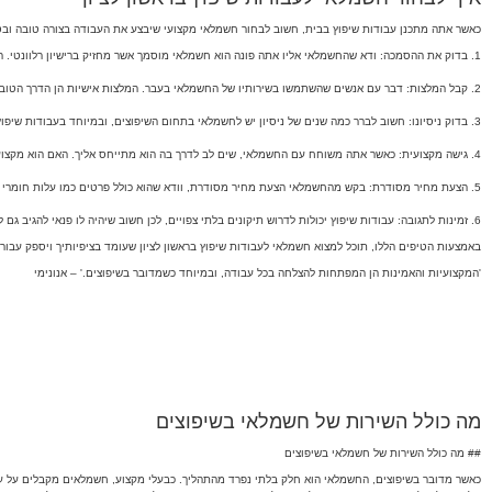
כאשר אתה מתכנן עבודות שיפוץ בבית, חשוב לבחור חשמלאי מקצועי שיבצע את העבודה בצורה טובה ובטוח
1. בדוק את ההסמכה: ודא שהחשמלאי אליו אתה פונה הוא חשמלאי מוסמך אשר מחזיק ברישיון רלוונטי. רישיון זה מעיד על הכשרתו ועל הידע שלו בתחום.
2. קבל המלצות: דבר עם אנשים שהשתמשו בשירותיו של החשמלאי בעבר. המלצות אישיות הן הדרך הטובה ביותר לוודא שהשירות שלו טוב.
3. בדוק ניסיונו: חשוב לברר כמה שנים של ניסיון יש לחשמלאי בתחום השיפוצים, ובמיוחד בעבודות שיפוץ דומות לשלך. ככל שיש לו יותר ניסיון, כך הסיכוי שהעבודה תתבצע בסטנדרטים גבוהים יותר עולה.
4. גישה מקצועית: כאשר אתה משוחח עם החשמלאי, שים לב לדרך בה הוא מתייחס אליך. האם הוא מקצועי? האם הוא מקשיב לצרכים שלך ומסביר את הדברים בצורה ברורה?
5. הצעת מחיר מסודרת: בקש מהחשמלאי הצעת מחיר מסודרת, וודא שהוא כולל פרטים כמו עלות חומרי העבודה, זמני ביצוע ועוד. זה יעזור לך להבין את ההשקעה הכספית הנדרשת.
6. זמינות לתגובה: עבודות שיפוץ יכולות לדרוש תיקונים בלתי צפויים, לכן חשוב שיהיה לו פנאי להגיב גם לאחר שהעבודה החלה.
באמצעות הטיפים הללו, תוכל למצוא חשמלאי לעבודות שיפוץ בראשון לציון שעומד בציפיותיך ויספק עבורך
'המקצועיות והאמינות הן המפתחות להצלחה בכל עבודה, ובמיוחד כשמדובר בשיפוצים.' – אנונימי
מה כולל השירות של חשמלאי בשיפוצים
## מה כולל השירות של חשמלאי בשיפוצים
כאשר מדובר בשיפוצים, החשמלאי הוא חלק בלתי נפרד מהתהליך. כבעלי מקצוע, חשמלאים מקבלים על ע