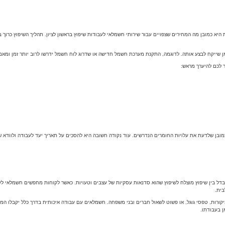
 כמובן מה המחירים שצפויים עבור שירותי חשמלאי לעבודות שיפוץ בראשון לציון. תהליך השיפוץ כרוך בה
ייקח לבצע אותה. לדוגמה, התקנת מערכת חשמל חדישה או שדרוג לוח חשמל ידרשו לרוב יותר זמן ומאמץ, ו
ר לכם להיערך מראש:
כמובן שלדעת את עלויות החומרים הנדרשים. עוד נקודה חשובה היא להסכים על תאריך יעד לעבודה ולוודא 
הבדל בין שיפוץ מוצלח לשיפוץ שהוא סדנאות עסקיות של עצבים וטעויות. כאשר לקוחות מחפשים חשמלאי לע
בית.
קורות, טפסי גוגל, או פשוט לשאול חברים ובני משפחה. חשמלאים עם עבודה איכותית בדרך כלל יקבלו המל
ן בעבודתו.