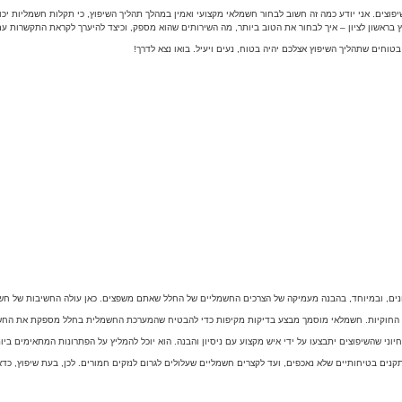
ים. אני יודע כמה זה חשוב לבחור חשמלאי מקצועי ואמין במהלך תהליך השיפוץ, כי תקלות חשמליות יכולו
בראשון לציון – איך לבחור את הטוב ביותר, מה השירותים שהוא מספק, וכיצד להיערך לקראת התקשרות ע
בטוחים שתהליך השיפוץ אצלכם יהיה בטוח, נעים ויעיל. בואו נצא לדרך!
שונים, ובמיוחד, בהבנה מעמיקה של הצרכים החשמליים של החלל שאתם משפצים. כאן עולה החשיבות של חשמל
וקיות. חשמלאי מוסמך מבצע בדיקות מקיפות כדי להבטיח שהמערכת החשמלית בחלל מספקת את החשמל 
 שהשיפוצים יתבצעו על ידי איש מקצוע עם ניסיון והבנה. הוא יוכל להמליץ על הפתרונות המתאימים ביו
נים בטיחותיים שלא נאכפים, ועד לקצרים חשמליים שעלולים לגרום לנזקים חמורים. לכן, בעת שיפוץ, כדאי