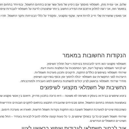
שלום, אני עמית מתן, חשמלאי מוסמך עם ניסיון של מעל עשר שנים בתחום החשמל, ובמיוחד בתחום השיפוצ
במאמר הזה, אני רוצה לחלוק איתכם את המידע החשוב ביותר שתצטרכו לדעת על חשמלאי לעבודות שיפוץ 
אני מאמין שהשירות שלי חייב להיות אישי, שקוף ומקצועי, ומקפיד על כללי הבטיחות ותקני החשמל. תהיו 
הנקודות החשובות במאמר
חשמלאי מקצועי הוא חיוני להבטחת בטיחות וייעול תהליך השיפוץ.
יש לבחור חשמלאי בשיקול דעת, תוך הסתמכות על המלצות וחוות דעת.
שירותי חשמלאי בשיפוצים כוללים התקנה, תיקונים ותכנון מערכות חשמליות.
היערכות לפני התקשרות עם חשמלאי יכולה לחסוך זמן וכסף בפרויקט השיפוץ.
מחירי שירותי חשמלאי בראשון לציון יכולים להשתנות בהתאם לסוג העבודה ולמורכבותה.
החשיבות של חשמלאי מקצועי לשיפוצים
ביצוע שיפוצים בבית או בעסק זו משימה לא פשוטה – היא כרוכה בתכנון מדויק, תיאום בין אנשי מקצוע 
באמצעות מומחה בתחום החשמל, אתם מבטיחים שהעבודה תתבצע בהתאם לתקנים הגבוהים והדרישות הח
כשהכנסת שינויים למערכת החשמל חשובה כמו התקנת נקודות חשמל חדשות, תאורה או מערכת חימום, חיוני
שירותי חשמל חשובים כל כך במהלך שיפוצים, כי כל טעות קטנה עלולה להוביל לבעיות בעתיד – החל מהתק
השינויים החשמליים הנדרשים.
איך לבחור חשמלאי לעבודות שיפוץ בראשון לציון