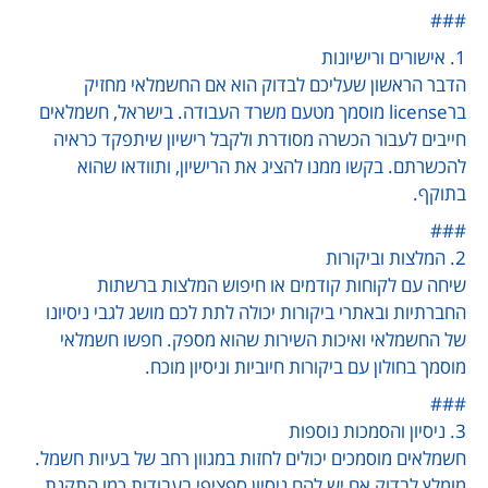
###
1. אישורים ורישיונות
הדבר הראשון שעליכם לבדוק הוא אם החשמלאי מחזיק
ברlicense מוסמך מטעם משרד העבודה. בישראל, חשמלאים
חייבים לעבור הכשרה מסודרת ולקבל רישיון שיתפקד כראיה
להכשרתם. בקשו ממנו להציג את הרישיון, ותוודאו שהוא
בתוקף.
###
2. המלצות וביקורות
שיחה עם לקוחות קודמים או חיפוש המלצות ברשתות
החברתיות ובאתרי ביקורות יכולה לתת לכם מושג לגבי ניסיונו
של החשמלאי ואיכות השירות שהוא מספק. חפשו חשמלאי
מוסמך בחולון עם ביקורות חיוביות וניסיון מוכח.
###
3. ניסיון והסמכות נוספות
חשמלאים מוסמכים יכולים לחזות במגוון רחב של בעיות חשמל.
מומלץ לבדוק אם יש להם ניסיון ספציפי בעבודות כמו התקנת