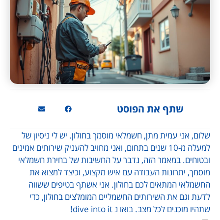
שתף את הפוסט
שלום, אני עמית מתן, חשמלאי מוסמך בחולון. יש לי ניסיון של
למעלה מ-10 שנים בתחום, ואני מחויב להעניק שירותים אמינים
ובטוחים. במאמר הזה, נדבר על החשיבות של בחירת חשמלאי
מוסמך, יתרונות העבודה עם איש מקצוע, וכיצד למצוא את
החשמלאי המתאים לכם בחולון. אני אשתף בטיפים ששווה
לדעת וגם את השירותים החשמליים המומלצים בחולון, כדי
שתהיו מוכנים לכל מצב. בואו נ dive into it!