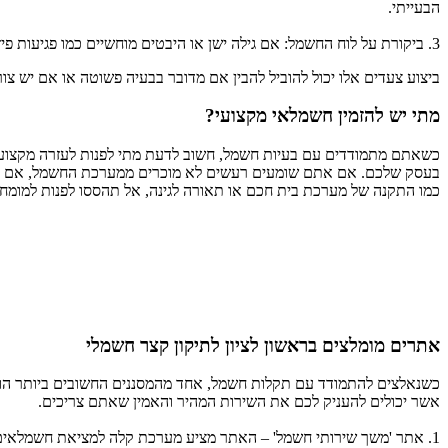
הבעייתי.
3. ביקורת על לוח החשמל: אם גילה ישן או היבטים מוחשיים כמו פגיעות פיזיות, עשויים להעיד על בעיות בעתיד. תיקון קצר חשמלי בראשון לציון בדרך כלל דורש התמקדות בלוחות ישנים או חיבורי חשמל לא תקניים.
ביצוע צעדים אלו יכול להוביל להבין אם מדובר בבעיה פשוטה או אם יש צו
מתי יש להזמין חשמלאי מקצועי?
כשאתם מתמודדים עם בעיות חשמל, חשוב לדעת מתי לפנות לעזרה מקצועית 
בעסק שלכם. אם אתם שומעים רעשים לא מוכרים ממערכת החשמל, אם ישנם
כמו התקנה של מערכת בית חכם או תאורה לגינה, אל תהססו לפנות למומ
אתרים מומלצים בראשון לציון לתיקון קצר חשמלי
כשנאלצים להתמודד עם תקלות חשמל, אחד מהמסננים החשובים ביותר הוא 
אשר יכולים להעניק לכם את השירות המהיר והאמין שאתם צריכים.
1. אתר 'משך שירותי חשמל' – האתר מציע מערכת קלה למציאת חשמלאים מוסמכים בראשון לציון, עם אפשרות לדירוגים וביקורות מלקוחות קודמים.