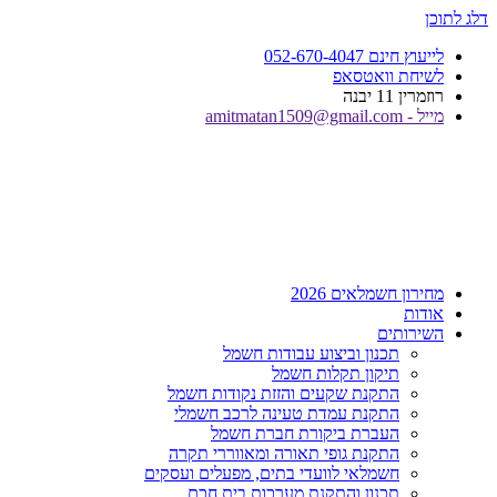
דלג לתוכן
לייעוץ חינם 052-670-4047
לשיחת וואטסאפ
רוזמרין 11 יבנה
מייל - amitmatan1509@gmail.com
מחירון חשמלאים 2026
אודות
השירותים
תכנון וביצוע עבודות חשמל
תיקון תקלות חשמל
התקנת שקעים והזזת נקודות חשמל
התקנת עמדת טעינה לרכב חשמלי
העברת ביקורת חברת חשמל
התקנת גופי תאורה ומאווררי תקרה
חשמלאי לוועדי בתים, מפעלים ועסקים
תכנון והתקנת מערכות בית חכם