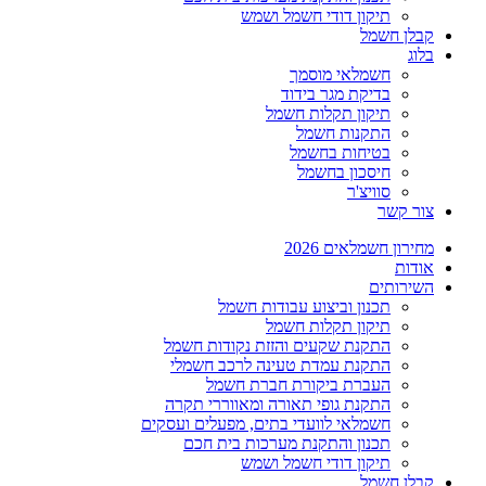
תיקון דודי חשמל ושמש
קבלן חשמל
בלוג
חשמלאי מוסמך
בדיקת מגר בידוד
תיקון תקלות חשמל
התקנות חשמל
בטיחות בחשמל
חיסכון בחשמל
סוויצ'ר
צור קשר
מחירון חשמלאים 2026
אודות
השירותים
תכנון וביצוע עבודות חשמל
תיקון תקלות חשמל
התקנת שקעים והזזת נקודות חשמל
התקנת עמדת טעינה לרכב חשמלי
העברת ביקורת חברת חשמל
התקנת גופי תאורה ומאווררי תקרה
חשמלאי לוועדי בתים, מפעלים ועסקים
תכנון והתקנת מערכות בית חכם
תיקון דודי חשמל ושמש
קבלן חשמל