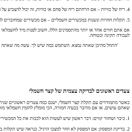
4. ריח של כוויות – אם הרחתם ריח של פחם או כוויות, זה יכול להצביע על חשמל במדינה מסוכנת.
5. תקלות חוזרות ונשנות במכשירים חשמליים – אם מכשירים שמחוברים לחשמל מתחילים להישרף או להפסיק לעבוד, זה יכול לרמוז על בעיה מרכזית במערכת החשמל.
אם אתם חווים אחד או יותר מהתסמינים הללו, חשוב לפנות מיד לחשמלאי מו
לעבודה תקינה ובטוחה.
'התחל מהיכן שאתה נמצא. השתמש במה שיש לך. עשה מה שאתה יכ
צעדים ראשונים לבדיקה עצמית של קצר חשמלי
כאשר מתמודדים עם תקלת קצר חשמלי, ישנם כמה צעדים ראשוניים שניתן ל
שאתם עושים, או אם מדובר בבעיה חמורה, הכי מומלץ להזמין חשמלאי מוס
1. כיבוי ושחזור קווים: דבר ראשון שיש לעשות הוא לכבות את כל המכשירים החשמליים במעגל הבעייתי. לאחר מכן, כדאי לבדוק אם המפסק בחת שיצא ממנו הקצר חזר למצב הנורמלי.
2. בדיקת המפסק: אם המפסק לא חוזר למצבו הרגיל, כנראה שיש תקלות במ