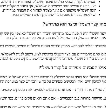
תסמינים לקצר חשמלי כוללים איבוד חשמל פתאומי וריחות חריפים.
בצע בדיקת עצמית לפני שמזמינים חשמלאי, אך היזהר מתקלות מסוכ
הזמן חשמלאי מקצועי אם אינך מצליח לפתור את הבעיה במהירות.
יש לנקוט בצעדים מונעים כדי למנוע קורסים חשמליים בבית.
מהו קצר חשמלי וכיצד הוא מתרחש?
קצר חשמלי הוא תופעה שבה מתרחש חיבור זרם חשמלי לא צפוי בין שני קו
אמור להיות מכשול, דבר שמוביל להתחממות, נזק ואף סכנת התלקחות.
הקצרים יכולים להתרחש ממגוון סיבות: חוטים חשמליים פגומים, שימוש במ
אם אתם מתמודדים עם קצר חשמלי בראשון לציון, חשוב לפנות לחשמלאי מו
תיקונים בלוח החשמל. טיפול מהיר ומקצועי יכול למנוע נזקים נוספים למע
אילו תסמינים מעידים על קצר חשמלי?
קצר חשמלי הוא בעיה נפוצה שיכולה להתרחש בכל מערכת חשמלית. כאשר יש
אף לסיכון חיים. אילו תסמינים מעידים על כך שייתכן ויש קצר במערכת ה
1. נפילות מתח חוזרות – אם אתם שומעים לפעמים את המפסקים קופצים, או שהאור נכבה ונדלק שוב פתאום, יש סיכוי שיש קצר במערכת.
2. סריקות ברורות בגב המפסקים – אם אתם רואים נזקים פיזיים, כמו חוטים שנפגעו או סימנים חבולים על לוח החשמל, זה יכול לעורר חשש לקצר.
3. חום מוגבר של מכשירים חשמליים – אם מכשירים כמו מחשבים או מכונות כביסה מתחילים להתחמם מדי בזמן שימוש, זה סימן שאין עיכול מצד המערכת שעלול להצביע על קצר.