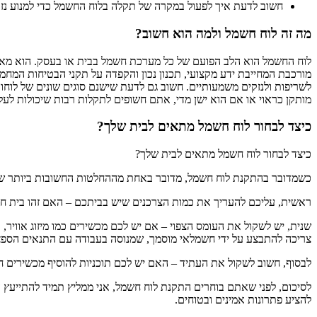
חשוב לדעת איך לפעול במקרה של תקלה בלוח החשמל כדי למנוע נזק
מה זה לוח חשמל ולמה הוא חשוב?
לוח החשמל הוא הלב הפועם של כל מערכת חשמל בבית או בעסק. הוא מא
מורכבת המחייבת ידע מקצועי, תכנון נכון והקפדה על תקני הבטיחות המחמ
לשריפות ולנזקים משמעותיים. חשוב גם לדעת שישנם סוגים שונים של לוח
מותקן כראוי או אם הוא ישן מדי, אתם חשופים לתקלות רבות שיכולות לעל
כיצד לבחור לוח חשמל מתאים לבית שלך?
כיצד לבחור לוח חשמל מתאים לבית שלך?
כשמדובר בהתקנת לוח חשמל, מדובר באחת מההחלטות החשובות ביותר שתבח
ראשית, עליכם להעריך את כמות הצרכנים שיש בביתכם – האם זהו בית חד
שנית, יש לשקול את העומס הצפוי – אם יש לכם מכשירים כמו מיזוג אוויר
צריכה להתבצע על ידי חשמלאי מוסמך, שמנוסה בעבודה עם התנאים הספצי
לבסוף, חשוב לשקול את העתיד – האם יש לכם תוכניות להוסיף מכשירים ח
לסיכום, לפני שאתם בוחרים התקנת לוח חשמל, אני ממליץ תמיד להתייעץ ע
להציע פתרונות אמינים ובטוחים.