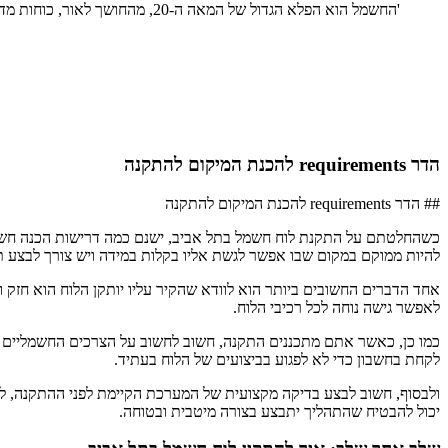
'החשמל הוא הפלא הגדול של המאה ה-20, מהחושך לאור, כוחות מדהימים המניעים את העולם בעת החדשה.'
הדר requirements להכנת המיקום להתקנה
## הדר requirements להכנת המיקום להתקנה
כשהחלטתם על התקנת לוח חשמל בתל אביב, ישנם כמה דרישות הכנה חשוב ש
להיות ממוקם במקום שבו אפשר לגשת אליו בקלות במידה ויש צורך לבצע תח
אחד הדברים החשובים ביותר הוא לוודא שהקיר עליו יותקן הלוח הוא חזק ו
לאפשר גישה נוחה לכל רכיבי הלוח.
כמו כן, כאשר אתם מתכננים התקנה, חשוב לחשוב על הצרכים החשמליים 
לקחת בחשבון כדי לא לפגוע בביצועים של הלוח בעתיד.
ולבסוף, חשוב לבצע בדיקה מקצועית של המערכת הקיימת לפני ההתקנה, לב
יכול להבטיח שהתהליך יתבצע בצורה מיטבית ובטוחה.