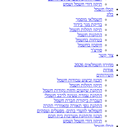
תיקון דודי חשמל ושמש
קבלן חשמל
בלוג
חשמלאי מוסמך
בדיקת מגר בידוד
תיקון תקלות חשמל
התקנות חשמל
בטיחות בחשמל
חיסכון בחשמל
סוויצ'ר
צור קשר
מחירון חשמלאים 2026
אודות
השירותים
תכנון וביצוע עבודות חשמל
תיקון תקלות חשמל
התקנת שקעים והזזת נקודות חשמל
התקנת עמדת טעינה לרכב חשמלי
העברת ביקורת חברת חשמל
התקנת גופי תאורה ומאווררי תקרה
חשמלאי לוועדי בתים, מפעלים ועסקים
תכנון והתקנת מערכות בית חכם
תיקון דודי חשמל ושמש
קבלן חשמל