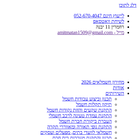
דלג לתוכן
לייעוץ חינם 052-670-4047
לשיחת וואטסאפ
רוזמרין 11 יבנה
מייל - amitmatan1509@gmail.com
מחירון חשמלאים 2026
אודות
השירותים
תכנון וביצוע עבודות חשמל
תיקון תקלות חשמל
התקנת שקעים והזזת נקודות חשמל
התקנת עמדת טעינה לרכב חשמלי
העברת ביקורת חברת חשמל
התקנת גופי תאורה ומאווררי תקרה
חשמלאי לוועדי בתים, מפעלים ועסקים
תכנון והתקנת מערכות בית חכם