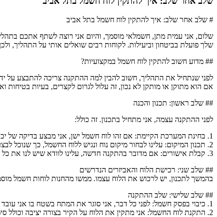
שלב אחר שלב: איך להתקין לוח חשמל בתל אביב
# שלב אחר שלב: איך להתקין לוח חשמל בתל אביב
שלום, אני עמית מתן, חשמלאי מוסמך, והיום אני רוצה לשתף אתכם בת
שלך פועלת בביטחון וביעילות. לקוחות רבים שואלים אותי על התהליך, ול
## מדוע חשוב להתקין לוח חשמל במקצועיות?
לפני שנתחיל את התהליך, חשוב להבין למה ההתקנה צריכה להתבצע על יד
אם הוא מתוקן או מותקן לא נכון, זה עלול לגרום לקצרים, בעיות בטיחות
## שלב ראשון: תכנון והכנה
לפני ההתקנה עצמה, אני מתחיל בתכנון. זה כולל:
1. בחינת המערכת הקיימת: אם זהו לוח חשמל ישן, אני מבצע בדיקה של יכולת קיימת, עומסים, והאם נדרשת שדרוג.
2. תכנון המיקום: עלינו לבחור מיקום נוח ונגיש ללוח החשמל, כך שנוכל לבצע תיקונים בבוא העת.
3. קבלת אישורים: אם מדובר בהתקנה חדשה, עלינו לוודא שיש לנו את כל האישורים הנדרשים מהעירייה או מהוועדה המקומית בתל אביב.
## שלב שני: רכישת הלוח והאביזרים הנדרשים
בהמשך לתכנון, יש לרכוש את הלוח עצמו. ממשו מהחנות לוחות חשמל מוסמכ
## שלב שלישי: שלב ההתקנה
1. כיבוי בפסק חשמל: לפני כל דבר, אני סוגר את המתח בשטח בו אני עובד על מנת להבטיח את הבטיחות שלי.
2. התקנת לוח החשמל: אני מתקין את הלוח על הקיר בצורה יציבה וכולל סימון ברור לזיהוי תקלות עתידיות.