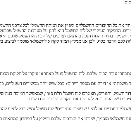
ים.
חד את כל החיבורים החשמליים ומפיץ את המתח החשמלי לכל צרכני החשמ
ירים. התפקיד העיקרי של לוח החשמל הוא להגן על מערכות החשמל שבבעלותכ
ות חשמל, ובחירת הלוח הנכון בהתאם לצרכים של הבית או העסק שלכם היא
ות לכם הרבה כסף, ולכן אני ממליץ תמיד לקרוא לחשמלאי מוסמך לביצוע ב
רו עבור הבית שלכם. לוח החשמל פועל כאחראי עיקרי על חלוקת הכוח החש
 משפחתי או דירה עם מספר דיירים? ככל שיש יותר מכשירים חשמליים, כ
, דוד חשמל, ותנורים, תצטרכו לוח חשמל תלת פאזי, שמאפשר תמיכה בעומסי
פיים של העיר ויכול להבטיח את תקני הבטיחות הנדרשים.
שמליים נוספים או לבצע שיפוצים עתידיים? לוח חשמל גמיש יוכל לסייע ל
ם חשמלאי מוסמך, שיבחן את הצרכים שלכם וימליץ על הפתרון המתאים ביותר