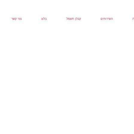
השירותים
קבלן חשמל
בלוג
צור קשר