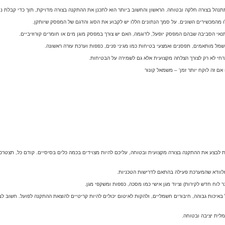
ל בצורה חלקה ובטוחה. הראשון והחשוב ביותר הוא לתכנן את ההתקנה בצורה מדויקת, תוך כדי קבלת נת
מהמכשירים השונים. על סמך הנתונים הללו יש לקבוע את הסוג והדגם של המפסק שיותקן.
אי הסביבה שבהם המפסק יופעל, לדוגמה, האם יש צורך במפסק מוגן מים או חומרים קורוזיביים.
שמל מותאמים, תפסנים ואמצעי בטיחות כמו מגיני פנים, כפפות וערכת עזרה ראשונה.
רחי לא רק לצורך הצלחה מקצועית אלא גם לשמירה על הבטיחות.
ם זה לוקח יותר זמן' – משמאל קונור
לבצע את ההתקנה בצורה מקצועית ובטוחה, עליכם להיות מצוידים בכמה כלים בסיסיים. קודם כל, תצטרכו 
 ולוודא שהמערכת פעילה בהתאם לדרישות הטכניות.
 לוח חדש לקירות) וציוד מגן אישי כמו מסכה, כפפות ומשקפי מגן.
איכות גבוהה, חיבורים חשמליים, ולהקות לאיטום יכולים להיות קריטיים להוצאת ההתקנה לפועל. חשוב לב
מלית יציבה ובטוחה.