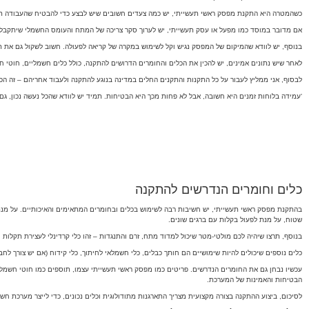
כשהמטרה היא התקנת מפסק ראשי תעשייתי, יש כמה צעדים חשובים שיש לבצע כדי להבטיח שהעבודה תתנה
אם מדובר במוסד כמו מפעל או עסק תעשייתי, יש לערוך סקר צריכה של המתח והעומס החשמלי שיתקבלו 
בנוסף, יש לוודא שהמיקום של המפסק נגיש וקל לשימוש במקרה של קריאה לפעולה. חשוב לשקול גם את תנ
לאחר שיש נתונים אמינים, יש להכין את הכלים והחומרים הדרושים להתקנה, כולל כלים חשמליים, חוטי ח
לבסוף, אני ממליץ לעבור על כל התקנות והתקנים החלים במדינה בנוגע להתקנה ולעבוד אחריהם – זה הכ
'עמידה בלוחות זמנים היא חשובה, אבל לא פחות מכך היא הבטיחות. תמיד יש לוודא שהכל נעשה נכון, גם א
כלים וחומרים הנדרשים להתקנה
בהתקנת מפסק ראשי תעשייתי, יש חשיבות רבה לשימוש בכלים ובחומרים המתאימים והאיכותיים. על מנת 
שטוח, על מנת לפעול בקלות עם ברגים שונים.
בנוסף, תרצו שיהיה לכם מולטי-מטר שיכול למדוד מתח, זרם והתנגדות – זהו כלי קרדינלי לעצירת תקלות
כלים נוספים שיכולים להיות שימושיים הם חותך כבלים, כלי חשמלאי לחיתוך, כלי קידוח (אם יש צורך לחבר
עכשיו נבחן גם את החומרים הנדרשים. פריטים כמו מפסק ראשי תעשייתי עצמו, תוספים כמו חוטי חשמל ב
הבטיחות והאמינות של המערכת.
לסיכום, ביצוע ההתקנה בצורה מקצועית מצריך התארגנות מתודולוגית וכלים נכונים, כדי לייצר מערכת חש