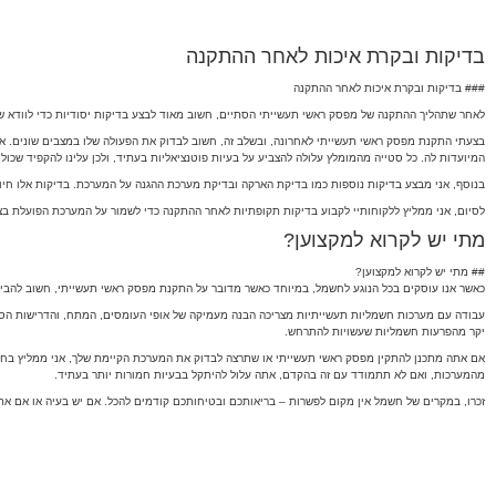
בדיקות ובקרת איכות לאחר ההתקנה
### בדיקות ובקרת איכות לאחר ההתקנה
לאחר שתהליך ההתקנה של מפסק ראשי תעשייתי הסתיים, חשוב מאוד לבצע בדיקות יסודיות כדי לוודא ש
בצעתי התקנת מפסק ראשי תעשייתי לאחרונה, ובשלב זה, חשוב לבדוק את הפעולה שלו במצבים שונים. 
המיועדות לה. כל סטייה מהמומלץ עלולה להצביע על בעיות פוטנציאליות בעתיד, ולכן עלינו להקפיד שכול
בנוסף, אני מבצע בדיקות נוספות כמו בדיקת הארקה ובדיקת מערכת ההגנה על המערכת. בדיקות אלו חיו
לסיום, אני ממליץ ללקוחותיי לקבוע בדיקות תקופתיות לאחר ההתקנה כדי לשמור על המערכת הפועלת בצור
מתי יש לקרוא למקצוען?
## מתי יש לקרוא למקצוען?
כאשר אנו עוסקים בכל הנוגע לחשמל, במיוחד כאשר מדובר על התקנת מפסק ראשי תעשייתי, חשוב להבין 
עבודה עם מערכות חשמליות תעשייתיות מצריכה הבנה מעמיקה של אופי העומסים, המתח, והדרישות הספצ
יקר מהפרעות חשמליות שעשויות להתרחש.
אם אתה מתכנן להתקין מפסק ראשי תעשייתי או שתרצה לבדוק את המערכת הקיימת שלך, אני ממליץ בחום
מהמערכות, ואם לא תתמודד עם זה בהקדם, אתה עלול להיתקל בבעיות חמורות יותר בעתיד.
זכרו, במקרים של חשמל אין מקום לפשרות – בריאותכם ובטיחותכם קודמים להכל. אם יש בעיה או אם א