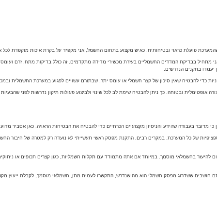
המערכת פועלת כראוי ובטיחותית. כאיש מקצוע בתחום החשמל, אני מקפיד על בקרת איכות מוקפדת לכל או
אני מתחיל בבדיקת המדדים החשמליים בעזרת מכשירי מדידה מתקדמים. זה כולל בדיקות מתח, זרם ועומס
ן יעמדו בתקנים הנדרשים.
ניות כדי להבטיח שאין סיכון של קצר חשמלי או עומס יתר, שבתורם עשויים לפגוע במערכת החשמלית ובמכ
ה אופטימלית ובטוחה. כך ניתן להבטיח שימת לב לכל שינוי ולביצוע פעולות תיקון נדרשות לפני שהבעיות 
כי מדובר בעבודה שהידע והניסיון מקצועיים הכרחיים כדי להבטיח את הבטיחות הראויה. כאן אסביר מדוע
יפיות של כל המערכת. במקרים רבים, התקנת מפסק ראשי תעשייתי לא נועדה רק למטרה של חיבור החשמל 
 להיעזר בחשמלאי מוסמך. במיוחד אם אתה מתמודד עם תקלות חשמליות, כגון קצרים תכופים או ניתוקים 
תם חושבים ששדרוג מפסק חשמלי הוא מה שנדרש, התקשרו לעמית מתן, חשמלאי מוסמך, לקבלת ייעוץ מקצו