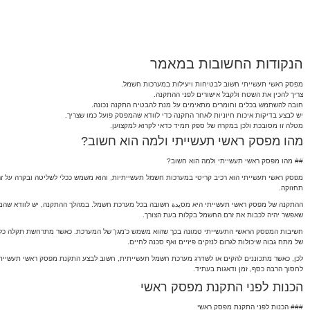
הנקודות החשובות במאמר
מפסק ראשי תעשייתי חשוב לבטיחות ויעילות במערכות חשמל.
צריך להכין את השטח ולקבל אישורים לפני ההתקנה.
חובה להשתמש בכלים וחומרים מתאימים על מנת להבטיח התקנה נכונה.
יש לבצע בדיקות איכות חיוניות לאחר התקנה כדי לוודא שהמפסק פועל כמו שצריך.
מטלה זו מסובכת ולכן במקרה של ספק תמיד כדאי לקרוא למקצוען.
מהו מפסק ראשי תעשייתי ולמה הוא חשוב?
## מהו מפסק ראשי תעשייתי ולמה הוא חשוב?
מפסק ראשי תעשייתי הוא רכיב קריטי במערכות חשמל תעשייתיות, והוא משמש ככלי לשליטה ובקרה על 
תחזוקה.
ההתקנה של מפסק ראשי תעשייתי היא מסيدة חשובה בכל מערכת חשמל. במהלך ההתקנה, יש לוודא שהמפס
שאפשר יהיה לכבות את זרם החשמל בקלות בעת הצורך.
חשיבות המפסק הראשי התעשייתי טמונה בכך שהוא משמש כ'מגן' של המערכת. כאשר מתרחשת תקלה כלשהי,
של מתח גבוה שיכולות לגרום לנזקים פיזיים ואף סכנה לחיים.
לכן, כאשר מתכוננים להקים או לשדרג מערכת חשמל תעשייתית, חשוב לבצע התקנת מפסק ראשי תעשייתי כ
לחסוך הרבה כסף, זמן ודאגות בעתיד.
הכנות לפני התקנת מפסק ראשי
### הכנות לפני התקנת מפסק ראשי