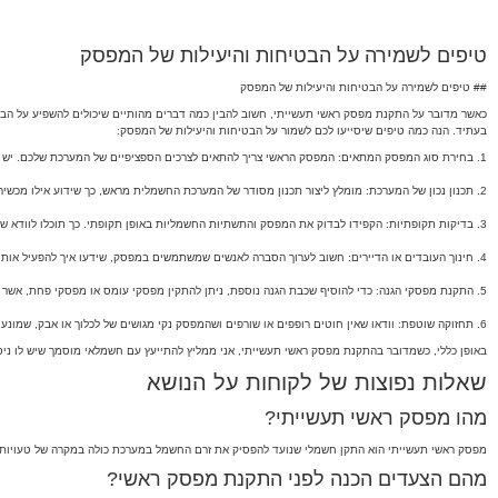
טיפים לשמירה על הבטיחות והיעילות של המפסק
## טיפים לשמירה על הבטיחות והיעילות של המפסק
כאשר מדובר על התקנת מפסק ראשי תעשייתי, חשוב להבין כמה דברים מהותיים שיכולים להשפיע על הב
בעתיד. הנה כמה טיפים שיסייעו לכם לשמור על הבטיחות והיעילות של המפסק:
1. בחירת סוג המפסק המתאים: המפסק הראשי צריך להתאים לצרכים הספציפיים של המערכת שלכם. יש לבחור במפסק עם יכולת להתמודד עם העומס החשמלי הצפוי, וגם לספק הגנה מספקת מפני קצרי חשמל.
2. תכנון נכון של המערכת: מומלץ ליצור תכנון מסודר של המערכת החשמלית מראש, כך שידוע אילו מכשירים יעבדו עם המפסק ואילו אזורים יתחברו אליו. זה יסייע במניעת עומסים יתר.
3. בדיקות תקופתיות: הקפידו לבדוק את המפסק והתשתיות החשמליות באופן תקופתי. כך תוכלו לוודא שאין בעיות כמו חיווט לא תקין, ובמידת הצורך להזעיק חשמלאי מוסמך שיוכל לבצע את התיקונים הנדרשים.
4. חינוך העובדים או הדיירים: חשוב לערוך הסברה לאנשים שמשתמשים במפסק, שידעו איך להפעיל אותו בצורה נכונה וכיצד להגיב במקרה של תקלות.
5. התקנת מפסקי הגנה: כדי להוסיף שכבת הגנה נוספת, ניתן להתקין מפסקי עומס או מפסקי פחת, אשר יסייעו במניעת תקלות קשות.
6. תחזוקה שוטפת: וודאו שאין חוטים רופפים או שורפים ושהמפסק נקי מגושים של לכלוך או אבק, שמונעים ממנו לפעול בצורה תקינה.
באופן כללי, כשמדובר בהתקנת מפסק ראשי תעשייתי, אני ממליץ להתייעץ עם חשמלאי מוסמך שיש לו ניסי
שאלות נפוצות של לקוחות על הנושא
מהו מפסק ראשי תעשייתי?
מפסק ראשי תעשייתי הוא התקן חשמלי שנועד להפסיק את זרם החשמל במערכת כולה במקרה של טעויות, קצ
מהם הצעדים הכנה לפני התקנת מפסק ראשי?