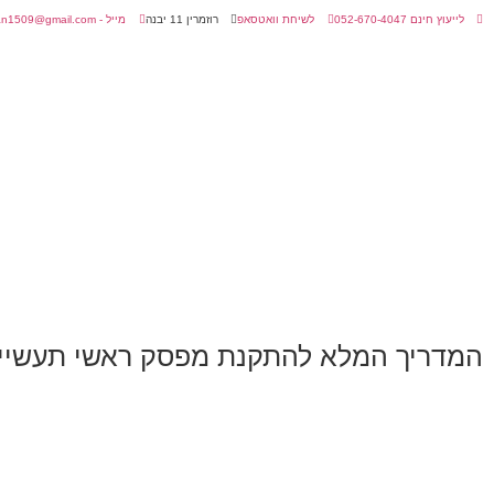
לייעוץ חינם 052-670-4047
לשיחת וואטסאפ
רוזמרין 11 יבנה
מייל - amitmatan1509@gmail.com
המדריך המלא להתקנת מפסק ראשי תעשייתי