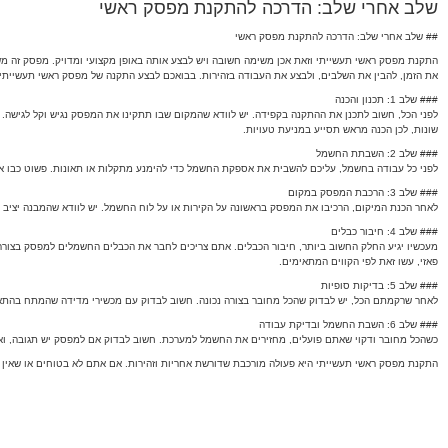
שלב אחרי שלב: הדרכה להתקנת מפסק ראשי
## שלב אחרי שלב: הדרכה להתקנת מפסק ראשי
התקנת מפסק ראשי תעשייתי וזאת אכן משימה חשובה ויש לבצע אותה באופן מקצועי ומדויק. מפסק זה‬
את הזמן, להבין את השלבים, ולבצע את העבודה בזהירות. בבואכם לבצע התקנה של מפסק ראשי תעשייתי,
### שלב 1: תכנון והכנה
לפני הכל, חשוב לתכנן את ההתקנה בקפידה. יש לוודא שהמקום שבו תתקינו את המפסק נגיש וקל לגישה.
שונות, לכן הכנה מראש תסייע במניעת טעויות.
### שלב 2: השבתת החשמל
לפני כל עבודה בחשמל, עליכם להשבית את אספקת החשמל כדי להימנע מתקלות או תאונות. פשוט כבו א
### שלב 3: הרכבת המפסק במקום
לאחר הכנת המיקום, הרכיבו את המפסק בראשונה על הקירות או על לוח החשמל. יש לוודא שהמבנה יציב
### שלב 4: חיבור כבלים
מעכשיו יגיע החלק החשוב ביותר, חיבור הכבלים. אתם צריכים לחבר את הכבלים החשמלים למפסק בצורה
פאזי, עשו זאת לפי הקווים המתאימים.
### שלב 5: בדיקות סופיות
לאחר שרקמתם הכל, יש לבדוק שהכל מחובר בצורה נכונה. חשוב לבדוק עם מכשירי מדידה שהמתח בהתא
### שלב 6: השבת החשמל ובדיקת עבודה
כשהכל מחובר ודקוי שאתם פועלים, מחזירים את החשמל למערכת. חשוב לבדוק אם למפסק יש תגובה, ואם 
התקנת מפסק ראשי תעשייתי היא פעולה מורכבת שדורשת אחריות וזהירות. אם אתם לא בטוחים או שאין ל