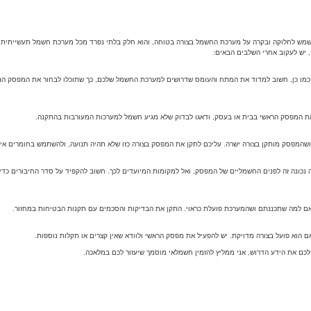
 משמש לחלוקה ובקרה על מערכת החשמל בצורה בטוחה, והוא חלק בלתי נפרד מכל מערכת חשמל תעשייתית.
 יש לעקוב אחרי השלבים הבאים:
 כמו כן, חשוב למדוד את המתח והעומס שדרושים למערכת החשמל שלכם, כך שתוכלו לבחור את המפסק הנכון
ת המפסק הראשי בבית או בעסק, ודאגו לבדוק שלא מגיע חשמל למערכות המעורבות בהתקנה.
 ושהמפסק מותקן בצורה ישרה. עליכם לתקן את המפסק בצורה כזו שלא תהיה תנועה, ולהשתמש בחומרים אי
 נכונה זה לפנים החשמליים של המפסק, ואל למקומות המיועדים לכך. חשוב להקפיד על סדר החיבורים כד
ם למה שתכננתם ושהמערכת פועלת כראוי. התקן את הבדיקות והסכמים עם תקנות הבטיחות במחזור.
הוא פועל בצורה מדויקת. יש להפעיל את מפסק הראשי ולוודא שאין קצרים או תקלות נוספות.
כם את הידע הדרוש, אני ממליץ להזמין חשמלאי מוסמך שיעזור לכם במלאכה.