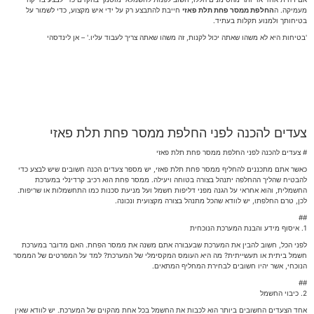
מעמיקה. ה
החלפת ממסר פחת תלת פאזי
חייבת להתבצע רק על ידי איש מקצוע, כדי לשמור על
בטיחותך ולמנוע תקלות בעתיד.
'בטיחות היא לא משהו שאתה יכול לקנות, זה משהו שאתה צריך לעבוד עליו.' – אן לינדסהי
צעדים להכנה לפני החלפת ממסר פחת תלת פאזי
# צעדים להכנה לפני החלפת ממסר פחת תלת פאזי
כאשר אתם מתכננים להחליף ממסר פחת תלת פאזי, יש מספר צעדים הכנה חשובים שיש לבצע כדי
להבטיח שהליך ההחלפה יתנהל בצורה בטוחה ויעילה. ממסר פחת הוא רכיב קרדינלי במערכת
החשמלית, והוא אחראי על הגנה מפני דליפות חשמל ועל מניעת סכנות כמו התחשמלות או שריפות.
לכן, טרם החלפתו, יש לוודא שהכל מתנהל בצורה מקצועית ונכונה.
##
1. איסוף מידע והבנת המערכת הנוכחית
לפני הכל, חשוב להבין את המערכת שבעבורה אתם משנה את ממסר הפחת. האם מדובר במערכת
חשמל ביתית או תעשייתית? מה היא העומס המקסימלי של המערכת? למד על המפרטים של הממסר
הנוכחי, אשר יהיו חשובים לבחירת המחליף המתאים.
##
2. כיבוי החשמל
אחד הצעדים החשובים ביותר הוא לכבות את החשמל בכל אחת מהקוים של המערכת. יש לוודא שאין