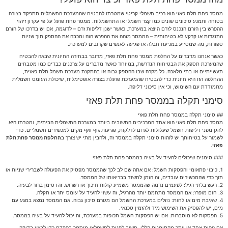
ממסר פחת תלת פאזי הוא רכיב חשמלי קריטי שמטרתו להבטיח שהמערכת החשמלית תתפקד בצורה
בטוחה ותמנע סיכונים שונים כמו קצר חשמלי או התחשמלות. ממסר פחת פועל על פי עקרון זיהוי
ההפרש בין הזרם הנכנס לזרם היוצא במערכת. כאשר ישנן דליפות זרם – לדוגמה, אם יש בדרכו של הזרם
התנגדות או קרקע לא בטיחותית – הממסר מזהה את ההפרש הזה ומכבה את ההספק תוך שניות
ספורות, מה שמסייע במניעת חבלה או פגיעה לאנשים שקרובים למערכת.
כאשר אנחנו מדברים על החלפת ממסר פחת תלת פאזי, מדובר בבחירה החיונית שבאה להבטיח
שהמערכת תספק את הבטיחות הנדרשת, במיוחד כאשר מדברים על צרכנים כבדים כמו מטבחים
תעשייתיים או בתי מלאכה. כל מקרה שבו ההספק גבוה או בהתקנת מערכת חשמל תלת פאזית,
ההחלפה הזו היא חיונית כדי להבטיח שהמערכת פועלת בצורה אופטימלית, שיכולת העומס חשמלית
מתמודדת עם השימוש, וכי אין סיכוני דליפה.
סימני תקלה בממסר פחת תלת פאזי
## סימני תקלה בממסר פחת תלת פאזי
ממסר פחת תלת פאזי הוא אחד המרכיבים החשובים ביותר במערכת החשמלית הביתית, ומטרתו היא
להגן מפני דליפות חשמל שעלולות לגרום לדלקות, פגיעות גוף ואף נזקים למכשירים חשמליים. כדי
לשמור על בטיחותך יש לזהות סימני תקלה בממסר זה, ולהבין מתי יש צורך ב
החלפת ממסר פחת תלת
פאזי
.
### סימנים שיכולים להעיד על בעיה בממסר פחת תלת פאזי
1. כיבוי פתאומי והפסקות חשמל: אם אתה שם לב לכך שהממסר מפסיק את הפעולה לשברירי שניות או
תוך כדי שהמכשירים עובדים, זה הזמן לחשוד בבריאותו של הממסר.
2. רעש בלתי רגיל: לפעמים נדמה שהממסר משמיע קולות חיכוך או רשרוש. זהו סימן ברור לבעיה.
3. חום מופרז: אם הממסר מתחמם יותר מהרגיל, זה עשוי להעיד על עומס יתר או תקלה.
4. שאיבת מים או לחות: נוזלים במערכת החשמל הם מגורם סיכון גבוה. אם הממסר נמצא במגע עם
מים, יש להפסיק את השימוש מיד ולהזמין טכנאי.
5. הפסקות לא מוסברות: אם יש הפסקות חשמל תכופות במערכת, זה יכול להעיד על בעיה בממסר.
אם זיהית אחד או יותר מהסימנים הללו, חשוב לפנות לחשמלאי מוסמך בהקדם כדי לבצע בדיקה