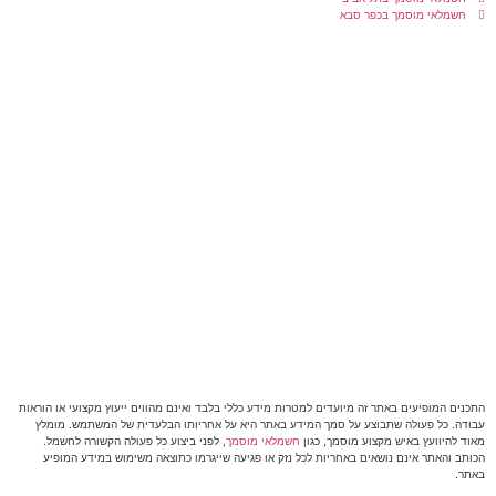
חשמלאי מוסמך בכפר סבא
התכנים המופיעים באתר זה מיועדים למטרות מידע כללי בלבד ואינם מהווים ייעוץ מקצועי או הוראות
עבודה. כל פעולה שתבוצע על סמך המידע באתר היא על אחריותו הבלעדית של המשתמש. מומלץ
מאוד להיוועץ באיש מקצוע מוסמך, כגון
חשמלאי מוסמך
, לפני ביצוע כל פעולה הקשורה לחשמל.
הכותב והאתר אינם נושאים באחריות לכל נזק או פגיעה שייגרמו כתוצאה משימוש במידע המופיע
באתר.