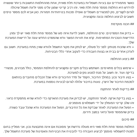
כאשר מתמודדים עם בעיות חשמליות במערכת תלת פאזית, אחת מההחלפות החשובות ביותר שעשויה
להידרש היא החלפת ממסר פחת תלת פאזי. זהו רכיב קריטי שמגן עלינו מפני זליגת חשמל שיכולה
לגרום לקצרים, נזק למכשירים חשמליים ואפילו סכנות בטיחותיות חמורות. כאן אביא לכם מספר טיפים
חשובים לביצוע החלפה נכונה ומקצועית.
## הכנה מוקדמת
• בדוק את המפרטים: טרם ההחלפה, חשוב לדעת איזה סוג של ממסר פחת תלת פאזי יש לך ומהן
הדרישות הטכניות המתאימות. קרא את תוויות המוצר וודא שהמפרט החדש עונה על דרישות המערכת
שלך.
• ודא שהכוח מנותק: לפני כל פעולה, יש לנתק את מקור החשמל ולוודא שאין מתח במערכת. חשוב גם
לעדכן אחרים בבית או בצוות העבודה כדי לעקוב אחרי כללי הבטיחות.
## ביצוע ההחלפה
• שימוש בכלים מתאימים: השתמש בכלים תקניים ומקצועיים להחלפת הממסר, כולל מברגים, מכשירי
בדיקה ועוד. זה חשוב על מנת למנוע נזקים למערכת.
• בצע חיבור נכון: במהלך החיבור, הקפד על סדר החיבורים וודא שכל הכבלים מחוברים בהתאם
לסכמת החיבור של היצרן. טעות בחיבור עלולה לגרום לבעיות נוספות במערכת.
## בדיקות לאחר ההתקנה
• בצע בדיקת ארקה: לאחר ההתקנה, יש לבדוק את מערכת ההארקה כדי לוודא שהיא מתפקדת כראוי.
זהו שלב קריטי המומלץ על ידי חשמלאים מוסמכים.
• הפעל את המערכת: לאחר שבדקת את כל החיבורים, הפעל את המערכת וודא שהכל עובד כשורה.
בדוק שהממסר פועל כראוי במצב חירום.
## סיכום
החלפת ממסר פחת תלת פאזי היא פעולה נדרשת אך מסוכנת אם אינה מתבצעת נכון. אני ממליץ בחום
לפנות לחשמלאי מוסמך לביצוע העבודה כדי להבטיח את הבטיחות והאמינות של מערכת החשמל שלך.