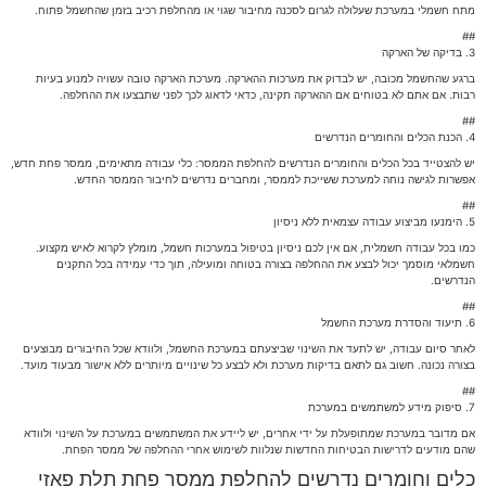
מתח חשמלי במערכת שעלולה לגרום לסכנה מחיבור שגוי או מהחלפת רכיב בזמן שהחשמל פתוח.
##
3. בדיקה של הארקה
ברגע שהחשמל מכובה, יש לבדוק את מערכות ההארקה. מערכת הארקה טובה עשויה למנוע בעיות
רבות. אם אתם לא בטוחים אם ההארקה תקינה, כדאי לדאוג לכך לפני שתבצעו את ההחלפה.
##
4. הכנת הכלים והחומרים הנדרשים
יש להצטייד בכל הכלים והחומרים הנדרשים להחלפת הממסר: כלי עבודה מתאימים, ממסר פחת חדש,
אפשרות לגישה נוחה למערכת ששייכת לממסר, ומחברים נדרשים לחיבור הממסר החדש.
##
5. הימנעו מביצוע עבודה עצמאית ללא ניסיון
כמו בכל עבודה חשמלית, אם אין לכם ניסיון בטיפול במערכות חשמל, מומלץ לקרוא לאיש מקצוע.
חשמלאי מוסמך יכול לבצע את ההחלפה בצורה בטוחה ומועילה, תוך כדי עמידה בכל התקנים
הנדרשים.
##
6. תיעוד והסדרת מערכת החשמל
לאחר סיום עבודה, יש לתעד את השינוי שביצעתם במערכת החשמל, ולוודא שכל החיבורים מבוצעים
בצורה נכונה. חשוב גם לתאם בדיקות מערכת ולא לבצע כל שינויים מיותרים ללא אישור מבעוד מועד.
##
7. סיפוק מידע למשתמשים במערכת
אם מדובר במערכת שמתופעלת על ידי אחרים, יש ליידע את המשתמשים במערכת על השינוי ולוודא
שהם מודעים לדרישות הבטיחות החדשות שנלוות לשימוש אחרי ההחלפה של ממסר הפחת.
כלים וחומרים נדרשים להחלפת ממסר פחת תלת פאזי