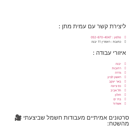
ליצירת קשר עם עמית מתן :
טלפון : 052-670-4047
כתובת : רוזמרין 11 יבנה
איזורי עבודה :
יבנה
רחובות
גדרה
ראשון לציון
באר יעקב
נס ציונה
תל אביב
חולון
בת ים
אשדוד
סרטונים אמיתיים מעבודות חשמל שביצעתי 🎥
מהשטח: