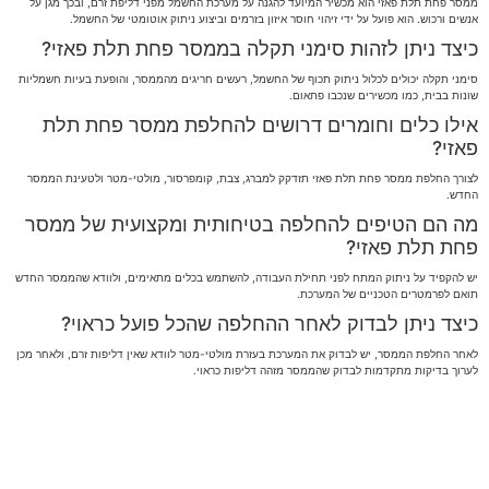
ממסר פחת תלת פאזי הוא מכשיר המיועד להגנה על מערכת החשמל מפני דליפת זרם, ובכך מגן על
אנשים ורכוש. הוא פועל על ידי זיהוי חוסר איזון בזרמים וביצוע ניתוק אוטומטי של החשמל.
כיצד ניתן לזהות סימני תקלה בממסר פחת תלת פאזי?
סימני תקלה יכולים לכלול ניתוק תכוף של החשמל, רעשים חריגים מהממסר, והופעת בעיות חשמליות
שונות בבית, כמו מכשירים שנכבו פתאום.
אילו כלים וחומרים דרושים להחלפת ממסר פחת תלת
פאזי?
לצורך החלפת ממסר פחת תלת פאזי תזדקק למברג, צבת, קומפרסור, מולטי-מטר ולטעינת הממסר
החדש.
מה הם הטיפים להחלפה בטיחותית ומקצועית של ממסר
פחת תלת פאזי?
יש להקפיד על ניתוק המתח לפני תחילת העבודה, להשתמש בכלים מתאימים, ולוודא שהממסר החדש
תואם לפרמטרים הטכניים של המערכת.
כיצד ניתן לבדוק לאחר ההחלפה שהכל פועל כראוי?
לאחר החלפת הממסר, יש לבדוק את המערכת בעזרת מולטי-מטר לוודא שאין דליפות זרם, ולאחר מכן
לערוך בדיקות מתקדמות לבדוק שהממסר מזהה דליפות כראוי.