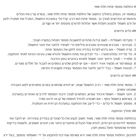
# החלפת ממסר פחת תלת פאזי
במאמר זה, נעסוק בתהליך החשוב של החלפת ממסר פחת תלת פאזי, ובפרט נציין את הכלים
והחומרים הנדרשים לצורך כך. ממסר פחת הוא רכיב קרדינלי במערכת החשמל, המכיל את תפקידו להגן
על זרם חשמלי ולמנוע תקלות אשר עלולות להיגרם מעומס יתר או קצרים.
## כלים נדרשים
1. מקדחה חשמלית – לשם קידוח פתחים לתושבות ממסר הפחת במקרה הצורך.
2. מברגים – מברגים שטוחים ומברגים פיליפס כדי לשחרר ולחבר את חוטי החשמל.
3. קדח חשמלי – אם נדרש לקדוח במידה כהה לתקן את הממסר פחת.
4. כלי מדידה (מולטימטר) – כדי לבדוק את מתח החשמל ולוודא שאין טעינה הורגת לאחר ההתקנה.
5. פלאייר – לצורך חיתוך חוטי חשמל ולאחוז בחוטים בזמן החיבור.
6. קומפרסור או מכשיר אוויר דחוס – אם יש לנתק שלטים נוספים או לעבוד על חללים סגורים.
7. רצועות חשמל – בכדי לייצב ולחבר את הממסר בצורה מקצועית ורציפה.
## חומרים נדרשים
1. ממסר פחת תלת פאזי – רכיב החשמל עצמו, יש לוודא שהתאים בפנים מתאימים לסוג העבודה
שאנחנו עושים.
2. חוטי חשמל – חשמל איכותי וגמיש, המתאים לצורך חיבור הממסר לרכיבים האחרים במערכת.
3. בשימוש בחשמל נוסף – אם תצטרכו להחיל תוספת של קו או חיווט נפרד.
4. מפסקי חשמל ודיבלים – כדי לייצב את ההתקנה במערכת הביתית או העסקית.
## תהליך ההתקנה
בהחלפת ממסר פחת תלת פאזי, מאוד חשוב לבצע את כל הצעדים במדויק ובזהירות. יש לחבר את
הממסר לחיווטים הקיימים, לוודא שכל הכבלים מחוברים כראוי ואין חוטים חשופים, ולעשות בדיקות
סופיות שהממסר פועל באופן תקין.
לסיכום, החלפת ממסר פחת תלת פאזי היא משימה שחייבת להתבצע על ידי חשמלאי מוסמך, בעל ידע