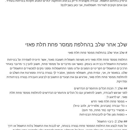
וניסיון בתחום החשמל. עבודה מקצועית ודיוק בביצוע ההתקנה יכולים למנוע תקלות בטיחות בעתיד.
אם אתם זקוקים לשירותי חשמלאות, אני כאן בשבילכם!
שלב אחר שלב בהחלפת ממסר פחת תלת פאזי
# שלב אחר שלב בהחלפת ממסר פחת תלת פאזי
החלפת ממסר פחת תלת פאזי היא משימה חשמלית חשובה מאוד, אשר חיונית לשמירה על בטיחות
המערכת החשמלית בבית או בעסק. כאשר אנו מדברים על ממסר פחת, חשוב להבין כי מדובר באחד
הרכיבים החשמליים הקריטיים המגנים עלינו מפני התחשמלות ומפני נזקים למכשירים החשמליים
שלנו. במאמר זה, אני, עמית מתן, חשמלאי מוסמך, אסביר לך בצורה ברורה ומפורטת את השלבים
להחלפת ממסר פחת תלת פאזי, ואדגיש גם את הצעדים החשובים לביצוע העבודה בצורה בטיחותית
ומדויקת.
## שלב 1: הכנת הכלים והחומרים הנדרשים
לפני שניגש לעבודה, חשוב להתארגן עם כל הכלים והחומרים הנדרשים להחלפת ממסר פחת תלת
פאזי. יש לדאוג ל:
• ממסר פחת תלת פאזי חדש
• כלי עבודה (מברגים, פלאיירים, ולהב טיול)
• מכשירי בדיקה (מד מתח, מד חום)
• כפפות מגן וגליים להבטחת הבטיחות
## שלב 2: כיבוי החשמל
על מנת לבצע את החלפת הממסר פחת בצורה בטוחה, יש לכבות את החשמל בלוח החשמל או דרך