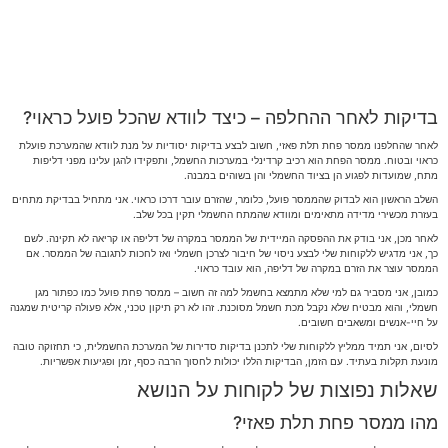
בדיקות לאחר ההחלפה – כיצד לוודא שהכל פועל כראוי?
לאחר שהחלפנו ממסר פחת תלת פאזי, חשוב לבצע בדיקות יסודיות על מנת לוודא שהמערכת פועלת
כראוי ובטוח. ממסר הפחת הוא רכיב קרדינלי במערכות החשמל, ותפקידו להגן עלינו מפני דליפות
מתח, שמועדות לפגוע הן בציוד החשמלי והן בשוהים במבנה.
השלב הראשון הוא לבדוק שהממסר פועל, כלומר, שהזרם עובר דרכו כראוי. אני מתחיל בבדיקת מתחים
בעזרת מכשירי מדידה מתאימים ומוודא שהמתח החשמלי תקין בכל שלב.
לאחר מכן, אני בודק את ההפסקה המיידית של הממסר במקרה של דליפה או קריאה לא תקינה. לשם
כך, אני מדגיש ללקוחות שלי לבצע ניסוי של חיבור לצרכן חשמלי ואז לחכות לתגובה של הממסר. אם
הממסר עוצר את הזרם במקרה של דליפה, הוא עובד כראוי.
כמובן, אני מסביר גם למי שלא מתמצא בחשמל למה זה חשוב – ממסר פחת פועל כמו כפתור מגן
חשמלי, והוא מבטיח שלא נקבל מכת חשמל מסוכנת. זהו לא רק תיקון טכני, אלא פעולה קריטית שמגנה
על חיי-אנשים ומשאבים חשובים.
לסיום, אני תמיד ממליץ ללקוחות שלי לתכנן בדיקות סדירות של המערכת החשמלית, כי תחזוקה טובה
מונעת תקלות בעתיד. עם הזמן, הבדיקות הללו יכולות לחסוך הרבה כסף, זמן ופגיעות אפשריות.
שאלות נפוצות של לקוחות על הנושא
מהו ממסר פחת תלת פאזי?