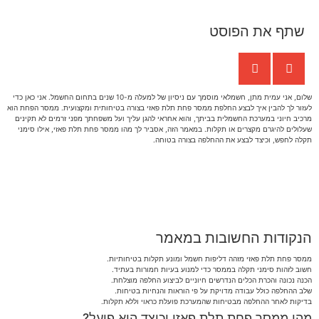
שתף את הפוסט
שלום, אני עמית מתן, חשמלאי מוסמך עם ניסיון של למעלה מ-10 שנים בתחום החשמל. אני כאן כדי
לעזור לך להבין איך לבצע החלפת ממסר פחת תלת פאזי בצורה בטיחותית ומקצועית. ממסר הפחת הוא
מרכיב חיוני במערכת החשמלית בביתך, והוא אחראי להגן עליך ועל משפחתך מפני זרמים לא תקינים
שעלולים להיגרם מקצרים או תקלות. במאמר הזה, אסביר לך מהו ממסר פחת תלת פאזי, אילו סימני
תקלה לחפש, וכיצד לבצע את ההחלפה בצורה בטוחה.
הנקודות החשובות במאמר
ממסר פחת תלת פאזי מזהה דליפות חשמל ומונע תקלות בטיחותיות.
חשוב לזהות סימני תקלה בממסר כדי למנוע בעיות חמורות בעתיד.
הכנה נכונה והכרת הכלים הנדרשים חיוניים לביצוע החלפה מוצלחת.
שלב ההחלפה כולל עבודה מדויקת על פי הוראות והנחיות בטיחות.
בדיקות לאחר ההחלפה מבטיחות שהמערכת פועלת כראוי וללא תקלות.
מהו ממסר פחת תלת פאזי וכיצד הוא פועל?