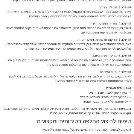
מתג הכיבוי הראשי. זהו שלב קריטי, שעל כל חשמלאי מוסמך להקפיד עליו ולהדגיש בפני הלקוח.
## שלב 3: שקילה ובדיקה
לאחר שהחשמל כובה, יש לגשת לערכת החשמל ולבצע בדיקה כדי לוודא שהכנסת הממסר הישן נוחה.
יש להסיר את כיסוי הלוח ולהשתמש במצפן חשמלי כדי לבדוק שאין מתח במערכת.
## שלב 4: הורדת הממסר הישן
בשלב זה, נצטרך להסיר את הממסר פחת הישן. יש לשחרר את הברגים האוחזים בקצה הממסר ולאחר
מכן להסיר אותו בעדינות מהקונקטורים.
## שלב 5: התקנה חדשה של ממסר הפחת
כעת, כאשר הממסר הישן הוסר, ניתן לבצע את ההתקנה של הממסר החדש. יש להקפיד על חיבור נכון
של הכבלים לפי הוראות היצרן, ולהתאים את הממסר לדרישות המערכת התלת פאזית.
## שלב 6: בדיקה ווידוא פעולה
אחרי שהממסר הותקן, יש להפעיל את החשמל שוב ולהשגיח לקבל תוצאה תקינה. מומלץ לבדוק אם
הממסר מגיב כנדרש ולוודא שאין נזילות או תקלות נוספות במערכת.
## שלב 7: סיום העבודה
לאחר ביצוע הבדיקות, יש לחבר מחדש את הכיסוי של הלוח ולהשיב את הכבלים במקום, ולא לשכוח
לערוך הוראותוחות בטיחות לבעל הבית לגבי הממסר החדש.
### טיפים חשובים
• תמיד הקפד לעבוד עם ציוד מגן
• אם אינך בטוח, הזמינו חשמלאי מוסמך
• אל תתפשר על איכות הממסר הנבחר
באמצעות המאמר הזה, אני מקווה שהצלחת להבין את התהליך של החלפת ממסר פחת תלת פאזי כבעל
מקצוע או כחובב חשמל. אם יש לך שאלות נוספות, אני כאן לעזור!
טיפים לביצוע החלפה בטיחותית ומקצועית
# טיפים לביצוע החלפה בטיחותית ומקצועית של ממסר פחת תלת פאזי