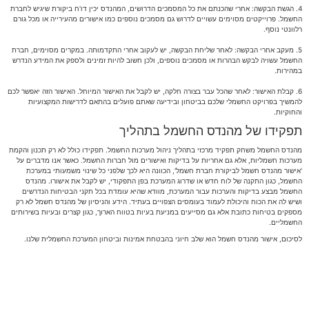
4. הגשת הבקשה: אחרי שהכנתם את כל המסמכים הדרושים, המהנדס יכין דו'ח ביקורת שיגיש לחברת
החשמל. פרוייקטים מסוימים עשויים לדרוש גם מסמכים נוספים כמו אישורים מהעירייה או מכל גורם
רלוונטי נוסף.
5. מעקב אחרי הבקשה: לאחר שליחת הבקשה, יש לעקוב אחרי התקדמותה. במקרים מסוימים, חברת
החשמל עשויה לבקש הבהרות או מסמכים נוספים, ולכן חשוב להיות זמינים ולספק את המידע הנדרש
במהירות.
6. קבלת האישור: לאחר שהכל עבר בצורה חלקה, יש לקבל את האישור המיוחל. האישור הזה יאפשר לכם
להמשיך בפרויקט החשמלי שלכם בביטחון ובידיעה שאתם פועלים בהתאם לדרישות המקצועיות
והחוקיות.
תפקידו של מהנדס החשמל בתהליך
מהנדס החשמל משחק תפקיד מרכזי בתהליך ניהול מערכות החשמל. תפקידו כולל לא רק תכנון והקמת
מערכות חשמליות, אלא גם אחריות על בדיקות ואישורים מול חברות החשמל. כאשר אנו מדברים על
'אישור מהנדס חשמל לביקורת חברת חשמל', הכוונה היא לכך שלפני כל שינוי משמעותי במערכת
החשמל, כגון התקנה של לוח חדש או שדרוג המערכת בפן התפקודי, יש לקבל את אישורו. מהנדס
החשמל מבצע בדיקות והערכות עבור המערכת, מוודא שהיא עומדת בכל תקני הבטיחות הנדרשים
ושיש לה את הכוח והיכולת לעמוד בעומסים הצפויים בעתיד. הידע והניסיון של מהנדס חשמל לא רק
מספקים בטיחות כתובת אלא גם מסייעים במניעת בעיות בטווח הארוך, כגון קצרים ובעיות בשירותים
החשמליים.
לסיכום, אישור מהנדס חשמל הוא שלב חיוני בהבטחת אמינות וביטחון המערכת החשמלית שלנו.