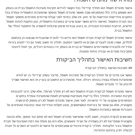
אישור מהנדס חשמל הוא תהליך קרדינלי בכל הקשור לווידוא תקינות מערכות החשמל בבית או בעסק.
הוא משמש בדרך כלל כאסמכתא שבה מאשר מהנדס חשמל מוסמך שהמערכת החשמלית עומדת בכל
התקנים והדרישות הנדרשות על פי חוק. זהו שלב בסיסי לפני קבלת שירותים מסוימים מספקי חשמל
כמו חברת החשמל. האישור נדרש כאשר ישנם שינויים במערכת החשמלית, כגון התקנת לוחות חשמל
חדשים, הרחבת המערכת הנוכחית, או ביצוע עבודות שיפוץ שיכולות להשפיע על התפקוד הכללי של
החשמל בבית.
אישור מהנדס חשמל לביקורת חברת חשמל הוא נדרש כדי להוכיח שהעבודות שבוצעו הן בהתאם
לכללים, ושאין סכנה לעוברים ושבים או לתושבי המקום. תהליך זה חשוב מאוד גם כדי למנוע בעיות
עתידיות ולהבטיח שהשירותים החשמליים בבית או בעסק יהיו בטוחים ויעילים, וכך תוכל ליהנות
מסביבות מגורים או עבודה נוחות ומוגנות.
חשיבות האישור בתהליך הביקורת
## חשיבות האישור בתהליך הביקורת
כאשר אנו מדברים על תהליך הביקורת של מערכות חשמל, מדובר בשלב קרדינלי בו יש לוודא
שהמערכת פועלת בצורה בטוחה ויעילה. אחד מהמרכיבים החשובים בעניין זה הוא האישור שצריך
להינתן על ידי מהנדס חשמל.
אישור מהנדס חשמל לביקורת חברת החשמל הוא לא רק תהליך פורמלי, אלא שלב חיוני להבטחת
תקינות המערכת. התהליך כולל בדיקות מעמיקות שמטרתן לאמת שהמערכת עומדת בתקנים
המתאימים שנקבעו על ידי הרשויות. לאור זאת, אישור מהנדס חשמל לא רק מספק לגיטימציה
מקצועית, אלא גם שומר על בטיחות המשתמשים, מונע תקלות עתידיות ועוזר בהכוונת האחראים על
העבודות שנעשו במערכת החשמל.
כשניגשים לבקרת החברה, חשוב לזכור שהאישור מהנדס חשמל הוא לא סתם עוד מסמך, אלא הכוונה
מקצועית שמסייעת לא רק בשמירה על הציוד והאנשים, אלא היא גם מעלה את רמת האמינות של חברת
החשמל בעיני הלקוחות. תהליכי ביקורת איכותיים שמבוססים על אישורים רלוונטיים הופכים כל חברה
לבעלת יתרון בתחום התחרותי.