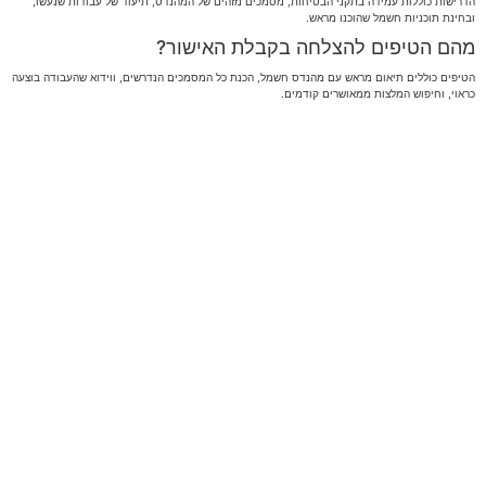
הדרישות כוללות עמידה בתקני הבטיחות, מסמכים מזהים של המהנדס, תיעוד של עבודות שנעשו,
ובחינת תוכניות חשמל שהוכנו מראש.
מהם הטיפים להצלחה בקבלת האישור?
הטיפים כוללים תיאום מראש עם מהנדס חשמל, הכנת כל המסמכים הנדרשים, ווידוא שהעבודה בוצעה
כראוי, וחיפוש המלצות ממאושרים קודמים.