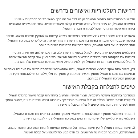
דרישות רגולטוריות ואישורים נדרשים
הדרישות הרגולטוריות בתחום החשמל הן לא דבר של מה בכך. כאשר מדובר בהתקנות או שינוי
במערכת החשמל, יש לזכור כי כל עבודה מחייבת קבלת אישורים שונים. אחד מהאישורים החשובים
ביותר הוא אישור מהנדס חשמל לביקורת חברת החשמל.
אישור זה נדרש כאשר רוצים לבצע שדרוגים במערכות חשמל קיימות או להתקין מערכת חדשה. מדובר
באישור שמבטיח כי העבודה בוצעה בהתאם לדרישות התקן הישראלי, וכי כל פריט במערכת החשמל,
החל מהכבלים ועד ללוח החשמל, עומד בדרישות הבטיחות הגבוהות ביותר.
חשמלאים מוסמכים יודעים כיצד לפעול בכפוף לדרישות אלו, ובהתאם יש להם את הידע והניסיון
להנחות את הלקוחות לגבי הצעדים הנדרשים להשגת האישור. חשוב לציין שאי קבלת האישור עלולה
להוביל לסנקציות מצד חברות החשמל ואף לסיכונים של ממש מבחינת הבטיחות של המערכת.
לכן, כאשר אתם שוקלים לבצע עבודות חשמל, וודאו שהחשמלאי שבחרתם מבצע את העבודה באחריות
ובתיאום עם מהנדס חשמל מוסמך. אישור זה אינו רק מסמך פורמלי, אלא הכרחי להבטחת תקינות
וביטחון המערכת החשמלית בביתכם.
טיפים להצלחה בקבלת האישור
כשמדובר בהתקנת מערכת חשמלית, הצעד הראשון והחשוב ביותר הוא קבלת אישור מהנדס חשמל
לביקורת חברת חשמל. תהליך זה יכול להיראות מורכב אך עם הכנה נכונה וטיפים נכונים, אפשר להפוך
אותו לפשוט יותר. הנה כמה טיפים להצלחה בקבלת האישור:
1. מבחר חשמלאי מוסמך: חשוב לבחור בחשמלאי מוסמך ומנוסה בדיונים עם מהנדס החשמל.
חשמלאי כזה ידע לייעץ על השינויים הדרושים במערכת החשמלית כדי לעמוד בדרישות.
2. תיעוד מסודר: מומלץ להכין תיעוד מסודר וכל ההנחיות הנוגעות להנחת המערכת, החומרים בהם
השתמשתם, והמעבר הבטוח של החיווטים. כל פרט קטן יכול להשפיע על קבלת האישור.