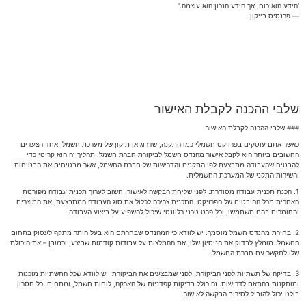
'הידע הוא כוח, אך הידע הנכון הוא עוצמה.'
— פרנסיס בייקון
שלבי ההכנה לקבלת האישור
### שלבי ההכנה לקבלת האישור
כאשר אתם עוסקים בפרויקט חשמלי כמו התקנה, שדרוג או תיקון של מערכת חשמל, אחד הצעדים
החשובים ביותר הוא לקבל אישור מהנדס חשמל לביקורת חברת חשמל. תהליך זה הוא קריטי כדי
להבטיח שהעבודה מתבצעת לפי התקנים והדרישות של חברת החשמל, אשר מבטיחים את הבטיחות
והשירות התקני של המערכת החשמלית.
1. הכנת תכנית עבודה מסודרת: לפני שליחת הבקשה לאישור, חשוב לערוך תכנית עבודה מפורטת
האחרית מכל ההיבטים של הפרויקט. התכנית צריכה לכלול את סוג העבודה המתבצעת, את המוצרים
והחומרים בהם תשתמשו, וכל פרט טכני רלוונטי שיכול להשפיע על ביצוע העבודה.
2. בחירת מהנדס חשמל מוסמך: יש לוודא כי המהנדס שבחרתם הוא בעל היתר מתקף לעסוק בתחום
החשמל. מומלץ לבדוק את הניסיון שלו, את ההמלצות על עבודות קודמות שביצע, וכמובן – את היכולת
שלו לתקשר עם חברת החשמל.
3. בדיקה של תשתיות לפני הביקורת: לפני שמבצעים את הביקורת, יש לוודא שכל התשתיות מוכנות
ומותקנות בהתאם לדרישות. זה כולל בדיקות קפדניות של הארקה, לוחות חשמל, ומתחים. כל חסרון
בולט יכול להוביל לסירוב הבקשה לאישור.