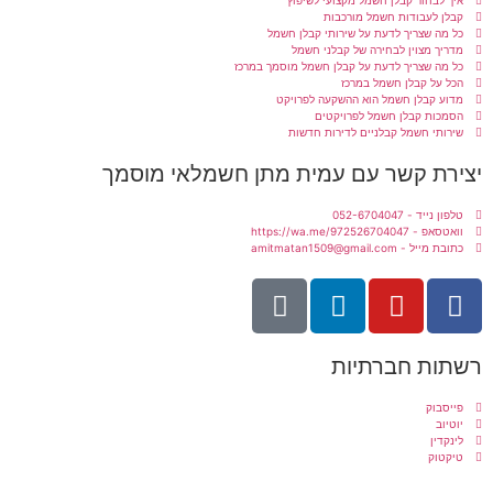
איך לבחור קבלן חשמל מקצועי לשיפוץ
קבלן לעבודות חשמל מורכבות
כל מה שצריך לדעת על שירותי קבלן חשמל
מדריך מצוין לבחירה של קבלני חשמל
כל מה שצריך לדעת על קבלן חשמל מוסמך במרכז
הכל על קבלן חשמל במרכז
מדוע קבלן חשמל הוא ההשקעה לפרויקט
הסמכות קבלן חשמל לפרויקטים
שירותי חשמל קבלניים לדירות חדשות
יצירת קשר עם עמית מתן חשמלאי מוסמך
טלפון נייד - 052-6704047
וואטסאפ - https://wa.me/972526704047
כתובת מייל - amitmatan1509@gmail.com
רשתות חברתיות
פייסבוק
יוטיוב
לינקדין
טיקטוק