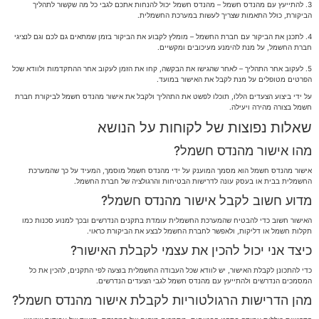
3. להתייעץ עם מהנדס חשמל – מהנדס חשמל יכול להנחות אתכם לגבי כל מה שקשור לתהליך
הביקורת, כולל התאמות שצריך לעשות במערכת החשמלית.
4. לתכנן את הביקור עם חברת החשמל – מומלץ לקבוע את הביקור בזמן שמתאים גם לכם וגם לנציגי
חברת החשמל, על מנת להימנע מעיכובים ומקשיים.
5. לעקוב אחר התהליך – לאחר שהגישו את הבקשה, קחו את הזמן לעקוב אחר ההתקדמות ולוודא שכל
הפרטים מטופלים על מנת לקבל את האישור במועד.
על ידי ביצוע הצעדים הללו, תוכלו לפשט את התהליך ולקבל את אישור מהנדס חשמל לביקורת חברת
חשמל בצורה מהירה ויעילה.
שאלות נפוצות של לקוחות על הנושא
מהו אישור מהנדס חשמל?
אישור מהנדס חשמל הוא מסמך המוענק על ידי מהנדס חשמל מוסמך, המעיד על כך שהמערכת
החשמלית בבית או בעסק עונה לדרישות הבטיחות והרגולציה של חברת החשמל.
מדוע חשוב לקבל אישור מהנדס חשמל?
האישור חשוב כדי להבטיח שהמערכת החשמלית עומדת בתקנים הנדרשים ובכך למנוע סכנות כמו
תקלות חשמל או דליקות, ולאפשר לחברת החשמל לבצע את הביקורת כראוי.
כיצד אני יכול להכין את עצמי לקבלת האישור?
כדי להתכונן לקבלת האישור, יש לוודא שכל העבודה החשמלית בוצעה לפי התקנים, להכין את כל
המסמכים הנדרשים ולהתייעץ עם מהנדס חשמל לגבי הצעדים הנדרשים.
מהן הדרישות הרגולטוריות לקבלת אישור מהנדס חשמל?