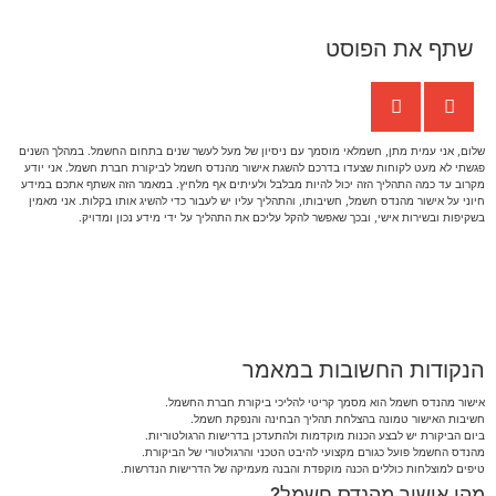
שתף את הפוסט
שלום, אני עמית מתן, חשמלאי מוסמך עם ניסיון של מעל לעשר שנים בתחום החשמל. במהלך השנים
פגשתי לא מעט לקוחות שצעדו בדרכם להשגת אישור מהנדס חשמל לביקורת חברת חשמל. אני יודע
מקרוב עד כמה התהליך הזה יכול להיות מבלבל ולעיתים אף מלחיץ. במאמר הזה אשתף אתכם במידע
חיוני על אישור מהנדס חשמל, חשיבותו, והתהליך עליו יש לעבור כדי להשיג אותו בקלות. אני מאמין
בשקיפות ובשירות אישי, ובכך שאפשר להקל עליכם את התהליך על ידי מידע נכון ומדויק.
הנקודות החשובות במאמר
אישור מהנדס חשמל הוא מסמך קריטי להליכי ביקורת חברת החשמל.
חשיבות האישור טמונה בהצלחת תהליך הבחינה והנפקת חשמל.
ביום הביקורת יש לבצע הכנות מוקדמות ולהתעדכן בדרישות הרגולטוריות.
מהנדס החשמל פועל כגורם מקצועי להיבט הטכני והרגולטורי של הביקורת.
טיפים למוצלחות כוללים הכנה מוקפדת והבנה מעמיקה של הדרישות הנדרשות.
מהו אישור מהנדס חשמל?