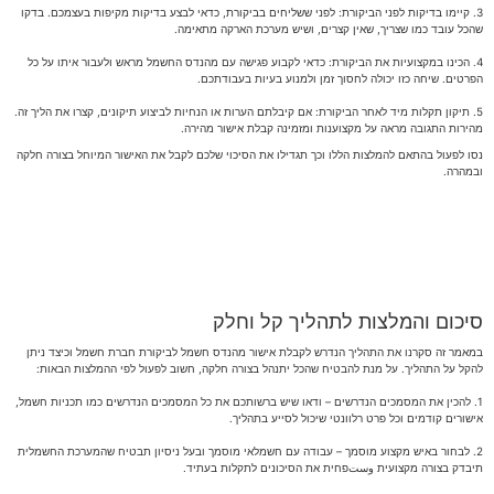
3. קיימו בדיקות לפני הביקורת: לפני ששליחים בביקורת, כדאי לבצע בדיקות מקיפות בעצמכם. בדקו
שהכל עובד כמו שצריך, שאין קצרים, ושיש מערכת הארקה מתאימה.
4. הכינו במקצועיות את הביקורת: כדאי לקבוע פגישה עם מהנדס החשמל מראש ולעבור איתו על כל
הפרטים. שיחה כזו יכולה לחסוך זמן ולמנוע בעיות בעבודתכם.
5. תיקון תקלות מיד לאחר הביקורת: אם קיבלתם הערות או הנחיות לביצוע תיקונים, קצרו את הליך זה.
מהירות התגובה מראה על מקצוענות ומזמינה קבלת אישור מהירה.
נסו לפעול בהתאם להמלצות הללו וכך תגדילו את הסיכוי שלכם לקבל את האישור המיוחל בצורה חלקה
ובמהרה.
סיכום והמלצות לתהליך קל וחלק
במאמר זה סקרנו את התהליך הנדרש לקבלת אישור מהנדס חשמל לביקורת חברת חשמל וכיצד ניתן
להקל על התהליך. על מנת להבטיח שהכל יתנהל בצורה חלקה, חשוב לפעול לפי ההמלצות הבאות:
1. להכין את המסמכים הנדרשים – ודאו שיש ברשותכם את כל המסמכים הנדרשים כמו תכניות חשמל,
אישורים קודמים וכל פרט רלוונטי שיכול לסייע בתהליך.
2. לבחור באיש מקצוע מוסמך – עבודה עם חשמלאי מוסמך ובעל ניסיון תבטיח שהמערכת החשמלית
תיבדק בצורה מקצועית وستפחית את הסיכונים לתקלות בעתיד.