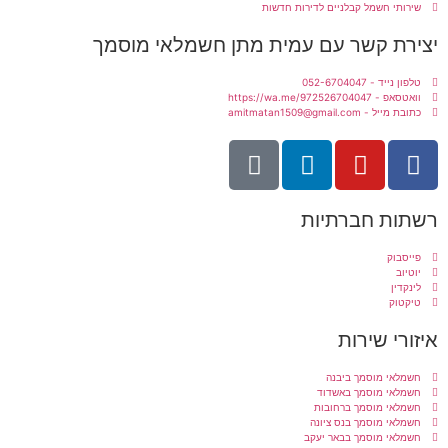
שירותי חשמל קבלניים לדירות חדשות
יצירת קשר עם עמית מתן חשמלאי מוסמך
טלפון נייד - 052-6704047
וואטסאפ - https://wa.me/972526704047
כתובת מייל - amitmatan1509@gmail.com
רשתות חברתיות
פייסבוק
יוטיוב
לינקדין
טיקטוק
איזורי שירות
חשמלאי מוסמך ביבנה
חשמלאי מוסמך באשדוד
חשמלאי מוסמך ברחובות
חשמלאי מוסמך בנס ציונה
חשמלאי מוסמך בבאר יעקב