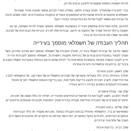
להיות הוצאות נוספות שקשורות לתכנון וביצוע מדויק.
בכדי להבטיח שהתהליך יתנהל בצורה חלקה, ממליץ תמיד לבדוק מספר הצעות מחיר משירותי
חשמלאים מוסמכים ולוודא שהשירותים המסופקים עומדים בתקנות ובסטנדרטים. למה משלם הרבה
על עבודה אם אפשר לקבל שירות באיכות גבוהה במחיר הוגן?
לסיכום, עלות השירותים שתספק העירייה באמצעות חשמלאי מוסמך עשויה להיות משתנה, אך גם
חשובה ביותר לניהול קפדני של התקנה או תיקון. עבודות אלה לא רק יבטיחו את הבטיחות של הציבור,
אלא גם ישפרו את איכות החיים בעיר.
תהליך העבודה של חשמלאי מוסמך בעירייה
כאשר מדובר על עבודות חשמל בעירייה, תהליך העבודה של חשמלאי מוסמך הוא מורכב ומדויק, בשל
הצורך לעמוד בסטנדרטים גבוהים של בטיחות ותקנות. ראשית כל, חשמלאי מוסמך לעבודות עירייה
חייב לעבור הכשרה מקיפה והסמכות מתאימות כדי לוודא שהוא מיומן בטיפול במערכות חשמל במבנים
ציבוריים, ברחובות ובתשתיות חיוניות אחרות.
שלב ראשון: תכנון והערכה
תהליך התחילה בדרך כלל באנליזה מעמיקה של הצרכים החשמליים של הפרויקט. על החשמלאי להבין
את הדרישות, להציב תכניות ולבצע בדיקות מקדימות, כגון בדיקת העומס החשמלי הקיים והכנת
המערכת לעומסים נוספים במידה ויידרש בעתיד.
שלב שני: קבלת אישורים
לאחר התכנון, חשוב לקבל את כל האישורים הנדרשים מהעירייה. תהליך זה כולל הגשה של תכניות,
תיאורים מפורטים של העבודה הנדרשת וקבלת במידת הצורך הסכמות תכנוניות מהגופים הרלוונטיים.
שלב שלישי: ביצוע העבודה
כשהאישורים ביד, החשמלאי מתחיל בביצוע העבודה בפועל. כאן הוא מקפיד על כללי הבטיחות
והתקנים הנדרשים, ולעיתים נתקל באתגרים, כמו גישה קודמת או תיקונים לא מתוכננים המצריכים
הצבה של פתרונות יצירתיים.
שלב רביעי: בדיקות איכות