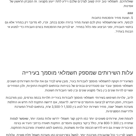
שאלותיכם. חשמלאי טוב יהיה קשוב לצרכים שלכם ויידע לתת ייעוץ מקצועי. זה המבחן הראשון של
אמינות.
###
5. הצעת מחיר והסכמות כתובות
לבסוף, ודאו שהחשמלאי נותן לכם הצעת מחיר ברורה וסכם בכתב. זכרו, לא מדובר רק במחיר אלא גם
בתנאי העבודה, זמני הביצוע ומה כלול במחיר. יש לבדוק את ההסכמות בטרם העבודה כדי למנוע אי
הבנות בעתיד.
עלות השירותים שמספק חשמלאי מוסמך בעירייה
כשהעירייה זקוקה לחשמלאי מוסמך לעבודות בעיר, מובן שיש לברר גם את עלויות השירותים השונים.
חשמלאי מוסמך עובד עם סטנדרטים גבוהים של בטיחות ובהתאם לתקנות החוקיות, ולכן המחירים
עשויים להיות שונים בין בעלי מקצוע שונים ובין סוגי העבודות השונות.
לרוב, עלויות השימוש בשירותי חשמלאי מוסמך לעבודות בעירייה תלויות בכמה גורמים, כגון מורכבות
העבודה, הזמן הנדרש לביצועה והחומרים שיידרשו. לדוגמה, אם דרושה התקנת לוח חדש או החלפת
מערכת חשמל ישנה, מחיר השירות יכול לנוע בין 1,500 ל-3,500 ש'ח, בהתאם לגודל המערכת
ולדרישות הספציפיות.
לעומת זאת, שירותים פשוטים יותר כמו תיקון קצר חשמלי ידרשו עלות נמוכה יותר, שאפשר לצפות
שתהיה בין 300 ל-800 ש'ח, כולל ביקור במקום וחומרים. התקנת תאורה ברחבי העיר או בגינה
הציבורית עשויה גם היא לדרוש הכנסה עלויות משתנות, בהתאם לסוג התאורה ומורכבות ההתקנה.
חשוב לציין כי ככל שהעבודה מורכבת יותר, למשל בפרויקטים כמו מערכת חשמל תלת פאזית, עלולות