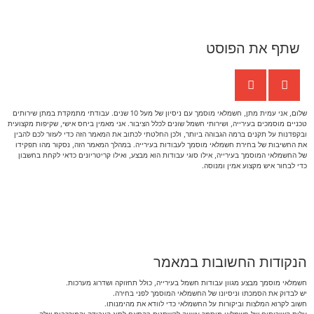
שתף את הפוסט
שלום, אני עמית מתן, חשמלאי מוסמך עם ניסיון של מעל 10 שנים. עבודתי מתמקדת במתן שירותים
טכניים מוסמכים בעירייה, ושירותי חשמל שונים לכלל הציבור. אני מאמין ביחס אישי, שקיפות מקצועית
ובקפדנות על תקנים ברמה הגבוהה ביותר, ולכן החלטתי לכתוב את המאמר הזה כדי לעזור לכם להבין
את החשיבות של בחירת חשמלאי מוסמך לעבודות בעירייה. במהלך המאמר הזה, נסקור מהו תפקידו
של החשמלאי המוסמך בעירייה, אילו סוגי עבודות הוא מבצע, ואילו קריטריונים כדאי לקחת בחשבון
כדי לבחור איש מקצוע אמין ומנוסה.
הנקודות החשובות במאמר
חשמלאי מוסמך מבצע מגוון עבודות חשמל בעירייה, כולל תחזוקה ושדרוג מערכות.
יש לבדוק את הסמכתו וניסיונו של החשמלאי המוסמך לפני בחירה.
חשוב לקרוא המלצות וביקורות על החשמלאי כדי לוודא את מהימנותו.