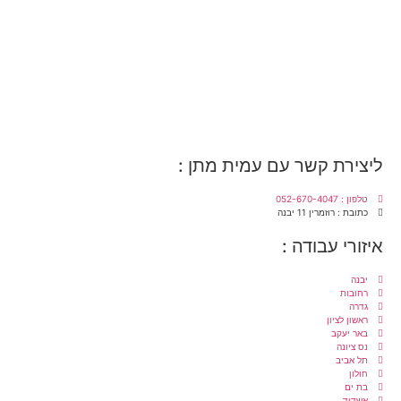
ליצירת קשר עם עמית מתן :
טלפון : 052-670-4047
כתובת : רוזמרין 11 יבנה
איזורי עבודה :
יבנה
רחובות
גדרה
ראשון לציון
באר יעקב
נס ציונה
תל אביב
חולון
בת ים
אשדוד