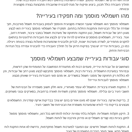
עלות השירותים של חשמלאי מוסמך עשויה להשתנות בהתאם לסוג העבודה והמורכבות שלה.
תהליך העבודה כולל תכנון, ביצוע ופיקוח על מנת להבטיח שהעבודה מתבצעת בצורה מקצועית
ובטוחה.
מהו חשמלאי מוסמך ומה תפקידו בעירייה?
חשמלאי מוסמך הוא חשמלאי שעבר הכשרה מקצועית והוסמך לעסוק בעבודות חשמל מורכבות, תוך
שמירה על כללי הבטיחות והתקנות החלות בתחום. תפקידו של חשמלאי מוסמך בעירייה הוא לבצע
מגוון רחב של עבודות חשמל, כגון התקנה ותחזוקה של מערכות חשמל במבני ציבור, תאורת רחוב,
ועוד. בעירייה, חשמלאים מוסמכים אחראים להיות ערניים ולבצע את העבודות הרלוונטיות בהתאם
לתקנים מחמירים, לשדרג מערכות ישנות, לבדוק ולהבטיח שהמערכות פועלות בצורה בטוחה ויעילה.
כמו כן, בעבודות עירייה יש צורך בפיקוח הדוק על כל תהליך העבודה כדי להבטיח עמידה בכל הנחיות
הבטיחות והחוק.
סוגי עבודות בעירייה שמבצע חשמלאי מוסמך
כשחושבים על עבודות עירייה, פעמים רבות לא מתעוררת המחשבה על המומחיות שהן דורשות,
ובמיוחד במערכת החשמלית. בעיריות רבות, חשמלאי מוסמך מתבקש לבצע מגוון רחב של עבודות, והן
לא כוללות רק תחזוקה של מסנני חשמל במשרדים. אז מהם סוגי העבודות בעירייה שאותן מבצע
חשמלאי מוסמך לעבודות עירייה?
1. התקנת תאורה ציבורית: החשמל לא עומד מאחוריו, והוא חלק חשוב משמירה על הבטיחות של
תושבי העיר ביום ובלילה. חשמלאי מוסמך מתקין תשתיות תאורה ברחובות, בפארקים ובגני משחקים.
2. בדיקות ארקה: בעיריות ישנם לא מעט אזורים בהם יש צורך בבדיקות ארקה קפדניות. החשמלאים
מבצעים בדיקות כדי לוודא שהמערכת משמרת את הבטיחות של תושבי העיר.
3. תיקון תקלות חשמליות: תקלות בלתי צפויות יכולות להתרחש בכל רגע, וחשמלאי מוסמך מסוגל
לתקן בעיות כמו קצרים חשמליים או פירוק והרכבה של לוחות חשמל.
4. התקנת לוחות חשמל חדשים: עם המעבר למערכות חשמל מתקדמות, נדרשת לא אחת התקנת לוח
חשמל חדש, אשר תומך בצרכים המשתנים של העיר.