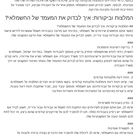
בנוסף, כדאי להתייחס להמלצות מלקוחות קודמים, שיכולות לשקף את איכות השירות שלו ואת
אמינותו. לבסוף, חשוב לבדוק האם החשמלאי מספק אחריות על העבודה שביצע, דבר שמעיד על
התחייבות לאיכות ותקינות מדויקת.
המלצות וביקורות: איך לבדוק את המעמד של החשמלאי?
## המלצות וביקורות: איך לבדוק את המעמד של החשמלאי?
כאשר אתם מחפשים שירותים של חשמלאי, במיוחד אם מדובר בעבודות חשמל שעשויות לדרוש אישור
מיוחד כמו עבודות עבור עירייה, חשוב לבדוק את המעמד של החשמלאי ואת הרקע המקצועי שלו.
###
1. בדיקת רישיונות והסמכות
ראשית, כדאי לוודא שהחשמלאי מחזיק ברישיון מוסמך לעבודות חשמל. במדינת ישראל, חשמלאים
מתעדים את עבודותיהם ורישיונותיהם דרך משרד העבודה. אם חשמלאי מציע את שירותיו, ודאו קודם
כל שהוא מורשה לעסוק במקצוע. אתם יכולים לבדוק את המעמד שלו באתר האיגוד המקצועי או דרך
משרד העבודה.
###
2. חוות דעת מלקוחות קודמים
שני, קראו חוות דעת והמלצות מלקוחות קודמים. בקשו ממכרים או חברים המלצות על חשמלאים
מוכרים וביקורות על עבודותיהם. אם חשמלאי מוסמך עובד טוב, סביר שתקבלו חוות דעת טובות.
קראו ביקורות באינטרנט על המערכות האחרות והשירות המדובר.
###
3. נסיון בעבודות ספציפיות
שימו לב, אם אתם זקוקים לשירותים כמו התקנת לוח חשמל או עבודות עבור עירייה, חשוב לברר אם
לחשמלאי יש ניסיון בעבודות כאלה. תנו לו להסביר לכם על פרויקטים קודמים שהוא ביצע, זה יכול לתת
לכם תמונה טובה על המקצועיות שלו.
###
4. תקשורת ואמינות
בעת שיחה עם החשמלאי, שימו לב ליכולת שלו להסביר את הדברים בצורה ברורה ולענות על