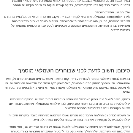
בסיוך העבודות, על החשמלאי לבצע בדיקות נוספות כדי לוודא שהמערכת פועלת כראוי ותואמת
לתקנים. מדובר בבדיקות כמו בדיקת הארקה, בדיקת קצרים ופיקוח על זרימה תקינה של המתח.
שלב חמישי: מסירת העבודה
לאחר completion, החשמלאי מוודא שהלקוח – העירייה, מקבל את הדווח סופי ואת כל המידע הנדרש
לשימוש במערכת, כמו כן, הוא מעניק אחריות על העבודה. עבודות חשמל בעירייה מצריכות רמת
מקצועיות גבוהה ואחריות, והחשמלאים המוסמכים מבטיחים לספק עבודה איכותית שתשמור על
בטיחות הציבור.
סיכום: חשוב לדעת לפני שבוחרים חשמלאי מוסמך
בבואכם לבחור חשמלאי מוסמך לעבודות עירייה, קחו בחשבון מספר גורמים חשובים. קודם כל, ודאו
שהחשמלאי אכן מוסמך לעסוק בתחום החשמל, בעל רישיון תקף ועמד בכל הדרישות הרגולטוריות. זה
לא מספק לבחור במישהו שרק טוען כי הוא חשמלאי; אישור רשמי הוא חיוני כדי להבטיח את הבטיחות
שלכם.
בנוסף, חשוב לשאול לגבי ניסיון העבר של החשמלאי בעבודות דומות בעירייה. פרויקטים ציבוריים
יכולים להיות מורכבים וכרוכים בדרישות ספציפיות, ולכן יש לוודא שהחשמלאי מתמצא בעבודה עם
רשויות מקומיות ויודע כיצד לעמוד בתנאים הנדרשים.
אל תשכחו לבדוק גם המלצות מחברים או מכרים שאולי השתמשו בשירותיו בעבר. ביקורות חיוביות
יכולות להצביע על מקצועיות ואמינות, בעוד שתגובות שליליות עשויות להרתיע.
לבסוף, חשוב לנהל שיחה פתוחה עם החשמלאי ולשאול שאלות על שיטות העבודה שלו, סוגי חומרי
הגלם בהם הוא משתמש, ועל התהליך שהוא נוקט כדי להבטיח שהעבודה מתבצעת בצורה בטוחה