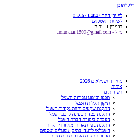
דלג לתוכן
לייעוץ חינם 052-670-4047
לשיחת וואטסאפ
רוזמרין 11 יבנה
מייל - amitmatan1509@gmail.com
מחירון חשמלאים 2026
אודות
השירותים
תכנון וביצוע עבודות חשמל
תיקון תקלות חשמל
התקנת שקעים והזזת נקודות חשמל
התקנת עמדת טעינה לרכב חשמלי
העברת ביקורת חברת חשמל
התקנת גופי תאורה ומאווררי תקרה
חשמלאי לוועדי בתים, מפעלים ועסקים
תכנון והתקנת מערכות בית חכם