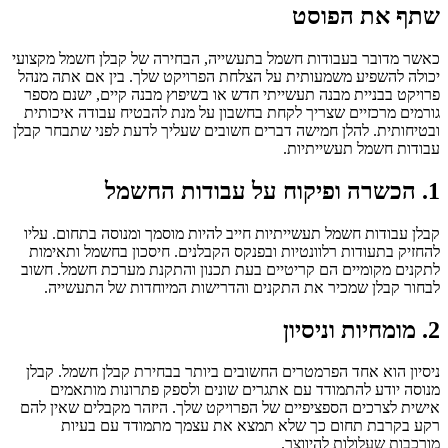
שתף את הפוסט
כאשר מדובר בעבודות חשמל בתעשייה, הבחירה של קבלן חשמל מקצועי
יכולה להשפיע משמעותית על הצלחת הפרויקט שלך. בין אם אתה מנהל
פרויקט בבניית מבנה תעשייתי חדש או בשיפוץ מבנה קיים, ישנם מספר
גורמים מרכזיים שצריך לקחת בחשבון על מנת להבטיח עבודה איכותית
ובטיחותית. להלן חמישה דברים חשובים שעליך לדעת לפני שתבחר קבלן
עבודות חשמל תעשייתיות.
1. הכשרה ופיקוח על עבודות החשמל
קבלן עבודות חשמל תעשייתיות חייב להיות מוסמך ומנוסה בתחום. עליו
להחזיק בתעודות רלוונטיות ובפנקס הקבלנים. חיסכון בחשמל ותאימות
לתקנים מקומיים הם קריטיים בעת תכנון והתקנת מערכת חשמל. חשוב
לבחור קבלן שמכיר את התקנים והדרישות המיוחדות של התעשייה.
2. מומחיות וניסיון
ניסיון הוא אחד הפרמטרים החשובים ביותר בבחירת קבלן חשמל. קבלן
מנוסה יודע להתמודד עם אתגרים שונים ולספק פתרונות מותאמים
אישית לצרכים הספציפיים של הפרויקט שלך. היזהר מקבלים שאין להם
רקע בקרבת תחום כך שלא תמצא את עצמך מתמודד עם בעיות
מורכבות שעלולות להיווצר.