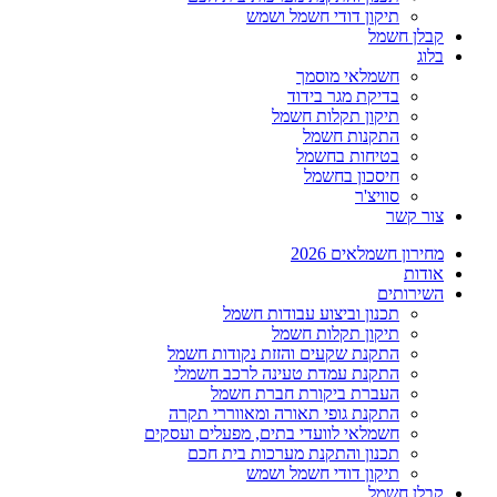
תיקון דודי חשמל ושמש
קבלן חשמל
בלוג
חשמלאי מוסמך
בדיקת מגר בידוד
תיקון תקלות חשמל
התקנות חשמל
בטיחות בחשמל
חיסכון בחשמל
סוויצ'ר
צור קשר
מחירון חשמלאים 2026
אודות
השירותים
תכנון וביצוע עבודות חשמל
תיקון תקלות חשמל
התקנת שקעים והזזת נקודות חשמל
התקנת עמדת טעינה לרכב חשמלי
העברת ביקורת חברת חשמל
התקנת גופי תאורה ומאווררי תקרה
חשמלאי לוועדי בתים, מפעלים ועסקים
תכנון והתקנת מערכות בית חכם
תיקון דודי חשמל ושמש
קבלן חשמל