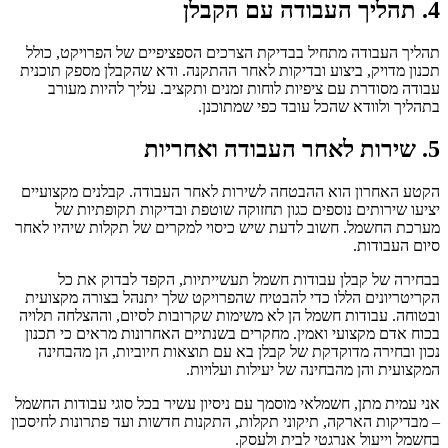
4. תהליך העבודה עם הקבלן
תהליך העבודה מתחיל בבדיקת הצרכים הספציפיים של הפרויקט, כולל
תכנון מדויק, ביצוע ובדיקות לאחר ההתקנה. ודא שהקבלן מספק תוכנית
עבודה מסודרת עם ציפיות לוחות זמנים ותקציב. עליך להיות מעורב
בתהליך ולוודא שהכל עובד כפי שמתוכנן.
5. שירות לאחר העבודה ואחריות
הקטע האחרון הוא ההבטחה לשירות לאחר העבודה. קבלנים מקצועיים
יציעו שירותים נוספים כגון תחזוקה שוטפת ובדיקות תקופתיות של
מערכת החשמל. חשוב לדעת שיש כיסוי למקרים של תקלות שיהיו לאחר
סיום העבודות.
בבחירה של קבלן עבודות חשמל תעשייתיות, הקפד לבדוק את כל
הקריטריונים הללו כדי להבטיח שהפרויקט שלך יתנהל בצורה מקצועית
ובטוחה. עבודות חשמל הן לא משימות שקרובות לסיום, וההצלחה תלויה
בכוח אדם מקצועי ואמין. מחקרים בשנתיים האחרונות מראים כי תכנון
נכון ובחירה מדוקדקת של קבלן בא עם תוצאות חיוביות, הן מהבחינה
המקצועית והן מהבחינה של יעילות ועלויות.
אני עמית מתן, חשמלאי מוסמך עם ניסיון עשיר בכל סוגי עבודות החשמל
– מבדיקות הארקה, תיקוני תקלות, התקנות חדשות ועד פתרונות לחיסכון
בחשמל וייעול אנרגטי לבית ולעסק.