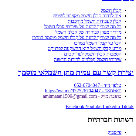
קבלן חשמל
איך לבחור קבלן חשמל מקצועי לשיפוץ
קבלן לעבודות חשמל מורכבות
כל מה שצריך לדעת על שירותי קבלן חשמל
מדריך מצוין לבחירה של קבלני חשמל
כל מה שצריך לדעת על קבלן חשמל מוסמך במרכז
הכל על קבלן חשמל במרכז
מדוע קבלן חשמל הוא ההשקעה לפרויקט
הסמכות קבלן חשמל לפרויקטים
שירותי חשמל קבלניים לדירות חדשות
יצירת קשר עם עמית מתן חשמלאי מוסמך
טלפון נייד - 052-6704047
וואטסאפ - https://wa.me/972526704047
כתובת מייל - amitmatan1509@gmail.com
Facebook
Youtube
Linkedin
Tiktok
רשתות חברתיות
פייסבוק