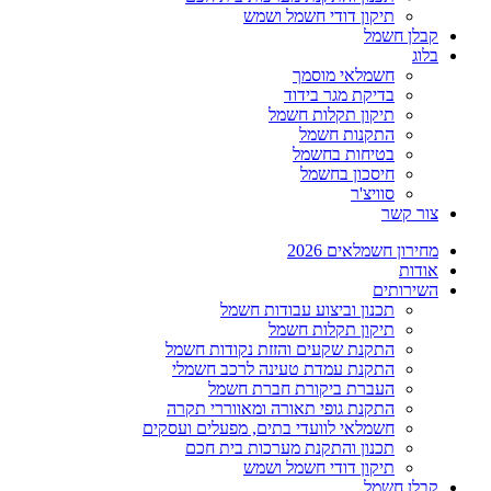
תיקון דודי חשמל ושמש
קבלן חשמל
בלוג
חשמלאי מוסמך
בדיקת מגר בידוד
תיקון תקלות חשמל
התקנות חשמל
בטיחות בחשמל
חיסכון בחשמל
סוויצ'ר
צור קשר
מחירון חשמלאים 2026
אודות
השירותים
תכנון וביצוע עבודות חשמל
תיקון תקלות חשמל
התקנת שקעים והזזת נקודות חשמל
התקנת עמדת טעינה לרכב חשמלי
העברת ביקורת חברת חשמל
התקנת גופי תאורה ומאווררי תקרה
חשמלאי לוועדי בתים, מפעלים ועסקים
תכנון והתקנת מערכות בית חכם
תיקון דודי חשמל ושמש
קבלן חשמל