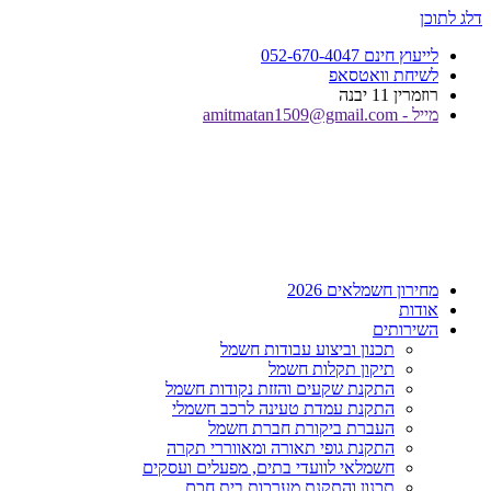
דלג לתוכן
לייעוץ חינם 052-670-4047
לשיחת וואטסאפ
רוזמרין 11 יבנה
מייל - amitmatan1509@gmail.com
מחירון חשמלאים 2026
אודות
השירותים
תכנון וביצוע עבודות חשמל
תיקון תקלות חשמל
התקנת שקעים והזזת נקודות חשמל
התקנת עמדת טעינה לרכב חשמלי
העברת ביקורת חברת חשמל
התקנת גופי תאורה ומאווררי תקרה
חשמלאי לוועדי בתים, מפעלים ועסקים
תכנון והתקנת מערכות בית חכם