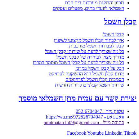
תכנון והתקנת מערכות בית חכם
חשמלאי לוועדי בתים, מפעלים ועסקים
קבלן חשמל
קבלן חשמל
איך לבחור קבלן חשמל מקצועי לשיפוץ
קבלן לעבודות חשמל מורכבות
כל מה שצריך לדעת על שירותי קבלן חשמל
מדריך מצוין לבחירה של קבלני חשמל
כל מה שצריך לדעת על קבלן חשמל מוסמך במרכז
הכל על קבלן חשמל במרכז
מדוע קבלן חשמל הוא ההשקעה לפרויקט
הסמכות קבלן חשמל לפרויקטים
שירותי חשמל קבלניים לדירות חדשות
יצירת קשר עם עמית מתן חשמלאי מוסמך
טלפון נייד - 052-6704047
וואטסאפ - https://wa.me/972526704047
כתובת מייל - amitmatan1509@gmail.com
Facebook
Youtube
Linkedin
Tiktok