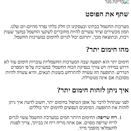
שתף את הפוסט
מערכות החשמל בבתינו ובעסקינו הן חלק בלתי נפרד מהיום-יום שלנו.
המון מכשירים וציוד עשויים להיות מחוברים לשקעי החשמל במשך שעות
רבות, וכתוצאה מכך, יתרונם יכול לגרום לחימום במערכות החשמל.
מהו חימום יתר?
חימום יתר הוא תופעה שבה המערכות החשמליות עוברות חימום עוד לא
דרוש במידה ויש צורך בנפיקת הכוח החשמלי במערכת על פי המפרט
הנדרש. התופעה הזו עשויה להתרחש בשונות תנאים, והיא עשויה להיות
מסוכנת אם אינה מנוטרלת.
איך ניתן לזהות חימום יתר?
לפני שנתחיל לדבר על אופן הטיפול בחימום יתר, חשוב לדעת איך ניתן
לזהות את התופעה. הסימנים הנפוצים לחימום יתר כוללים:
ריח שריפה:
החימום היותר חמים במערכת החשמל עשוי לגרום
לריח שריפה מסוים. אם אתה מריח ריח זה בביתך, צריך לפנות
לחשמלאי מוסמך מייד.