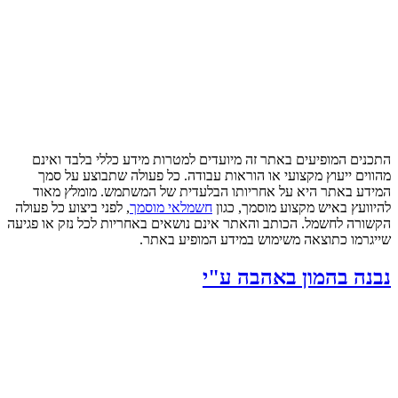
התכנים המופיעים באתר זה מיועדים למטרות מידע כללי בלבד ואינם
מהווים ייעוץ מקצועי או הוראות עבודה. כל פעולה שתבוצע על סמך
המידע באתר היא על אחריותו הבלעדית של המשתמש. מומלץ מאוד
להיוועץ באיש מקצוע מוסמך, כגון
חשמלאי מוסמך
, לפני ביצוע כל פעולה
הקשורה לחשמל. הכותב והאתר אינם נושאים באחריות לכל נזק או פגיעה
שייגרמו כתוצאה משימוש במידע המופיע באתר.
נבנה בהמון באהבה ע"י