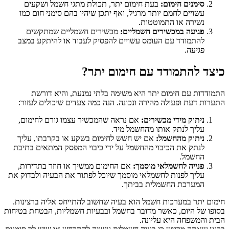
סימנים חימום:
בעת חימום יתר, תכולת מתגי חשמל ושקעים
עשויים לחמם יותר מרגיל, ואף יתכן שיהיו בהם סימני חום כמו
נשירה או התמוטטות.
פגיעה במכשירים חשמליים:
מכשירים חשמליים שמתקשים
להתמודד עם העומס עשויים להפסיק לעבוד או להיתקע במצב
פגיעה.
כיצד להתמודד עם חימום יתר
?
התמודדות עם חימום יתר היא משימה בלתי נמנעת, והיא דורשת
התערות דעת ופעולה מהירה ונכונה. הנה כמה צעדים שיכולים לעזור:
ניתוק מידי מכשירים:
אם נראה שהמכשיר עצמו גורם לחימום,
עליך לנתק אותו מהחשמל מיד.
ניתוק מהחשמל:
אם יש חשש לחימום בשקע או בקרבתו, עליך
לנתק את הכיבוי מהחשמל על ידי כיבוי המפסק המתאים בתיבת
החשמל.
פנייה לחשמלאי מוסמך:
אם החימום ממשיך או חוזר בתדירות,
עליך לפנות לחשמלאי מוסמך שיוכל לפתור את הבעיה ולבדוק את
המערכת החשמלית בביתך.
חימום יתר במערכות חשמל הוא בעיה שחשוב להתייחס אליה ברצינות.
בסופו של היום, כאשר מדובר בחשמל ובבעיות חשמליות, הבטחת בטיחות
הבית והמשפחה היא עליונה.