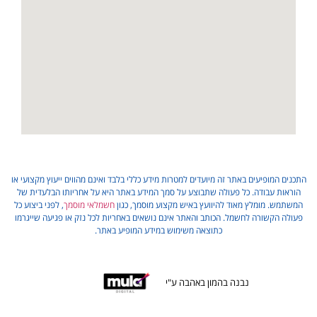
התכנים המופיעים באתר זה מיועדים למטרות מידע כללי בלבד ואינם מהווים ייעוץ מקצועי או
הוראות עבודה. כל פעולה שתבוצע על סמך המידע באתר היא על אחריותו הבלעדית של
המשתמש. מומלץ מאוד להיוועץ באיש מקצוע מוסמך, כגון
חשמלאי מוסמך
, לפני ביצוע כל
פעולה הקשורה לחשמל. הכותב והאתר אינם נושאים באחריות לכל נזק או פגיעה שייגרמו
כתוצאה משימוש במידע המופיע באתר.
נבנה בהמון באהבה ע"י