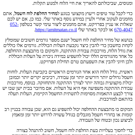
ומנוסים, שביכולתם להאריך את חיי הלוח ולמנוע תקלות.
כדי לקבל עוד טיפים וייעוץ מקצועי בנוגע ל
מחיר החלפת לוח חשמל
, אתם
מוזמנים לעקוב אחרי ולעיין במידע נוסף באתר שלי. כמו כן, אם יש לכם
שאלות או עניין בפרויקט, אתם מוזמנים ליצור עימי קשר בטלפון
052-
670-4047
או לבקר באתר שלי
https://amitmatan.co.il
.
בנושא של מחיר החלפת לוח חשמל ישנם מספר גורמים חשובים שמומלץ
לקחת בחשבון כדי להבין כיצד נקבעת העלות הכוללת. גורמים אלו כוללים
את גודל הלוח, מורכבות עבודת ההתקנה, והמקום בו מתבצעת ההחלפה.
כל אחד מהגורמים הללו יכול להשפיע במידה ניכרת על העלות הכוללת
ולכן חיוני להבין את השפעתם טרם תחילת הפרויקט.
ראשית, גודל הלוח הוא אחד הגורמים הראשיים בקביעת העלות. לוחות
חשמל גדולים יותר דורשים יותר זמן עבודה, רכיבים יקרים יותר וכמובן
יכולת מקצועית גבוהה יותר לצורך ההתקנה והתחזוקה. בנוסף, מורכבות
עבודת ההתקנה משפיעה אף היא על העלות. אם מדובר בבית ישן שבו יש
צורך לבצע התאמות מסוימות לתשתית החשמל הקיימת, העלות תעלה
בהתאם למורכבות.
המקום בו מתבצעת ההחלפה יכול להשפיע גם הוא, שכן עבודה בבניין רב
קומות או בחדרי חשמל מוגבלים בגודל עשויה לדרוש יותר זמן ומאמץ
לביצוע נכון ובטוח של העבודה.
כדי לחסוך בעלויות בעת החלפת לוח חשמל, חשוב להתנהל בצורה