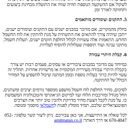
לשקול אם ההשקעה הנוספת תהיה שווה את התועלת מבחינת ביצועים
ותחזוקה לאורך זמן.
5. התקנים ועימודים מותאמים
בחלק מהמקרים, אם מדובר במבנים ישנים עם התקנים ועימודים ישנים,
ייתכן שיהיה צורך להתאים את התשתית על מנת להתקין את לוח החשמל
החדש. התאמות אלה עשויות לכלול החלפת חוטים ישנים, תעלות חשמל,
מתקני עגינה ועוד תוספות שעלולות להוסיף לעלויות.
6. קבלת היתרי עבודה
במיוחד עם מדובר במבנים ציבוריים או עסקים, פעמים רבות יש צורך
בקבלת היתרי עבודה מעיריית המקומית או מרשויות אחרות. תהליך זה
עשוי להיות כרוך בעלות נוספת ובזמן המתנה שיכול להשפיע על המחיר
הכולל של ההתקנה.
לסיכום, מחיר החלפת לוח חשמל מושפע ממספר גורמים יציבים ומשתנים,
החל מגודל ומורכבות הלוח ועד למיקום הגיאוגרפי והטכנולוגיה המשמשת
בו. על מנת לקבל הצעת מחיר מדויקת ולהבין טוב יותר את הצרכים
הפוטנציאליים שלכם, תמיד מומלץ לפנות ל
חשמלאי
מוסמך ומנוסה.
לכל שאלה או התייעצות, אני כאן עבורכם. ניתן ליצור קשר טלפוני: 052-
670-4047 או דרך האתר:
amitmatan.co.il