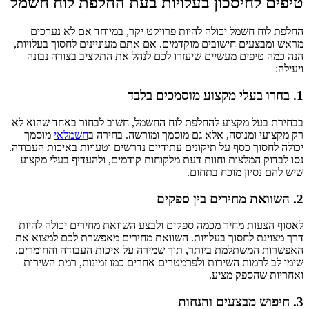
טיפים לחיסכון בעלויות בעת החלפת לוח חשמל
החלפת לוח חשמל יכולה להיות פרויקט יקר, במיוחד אם לא נערכים
מראש ומבצעים חישובים מוקדמים. אם אתם מעוניינים לחסוך בעלויות,
הנה כמה טיפים מעשיים שיעזרו לכם לנהל את התקציב בצורה נבונה
ויעילה:
1. בחרו בעלי מקצוע מוסמכים בלבד
בבחירת בעל מקצוע להחלפת לוח החשמל, חשוב לבחור באחד שהוא לא
רק מקצועי ומנוסה, אלא גם מוסמך ומורשה. בחירה ב
חשמלאי
מוסמך
יכולה לחסוך כסף על תיקונים עתידיים נדרשים וטעויות באיכות העבודה.
נסו לבדוק המלצות וחוות דעת מלקוחות קודמים, ולהעדיף בעלי מקצוע
שיש להם נסיון מוכח בתחום.
2. השוואת מחירים בין ספקים
לאסוף הצעות מחיר מכמה ספקים ולבצע השוואת מחירים יכולה להיות
דרך מצוינת לחסוך בעלויות. השוואת מחירים מאפשרת לכם למצוא את
האפשרות המשתלמת ביותר, תוך שמירה על איכות העבודה והחומרים.
שימו לב לרמות השירות ולפרמטרים אחרים כמו זמינות, רמת השירות
ואחריות שהספק מציע.
3. חיפוש מבצעים והנחות