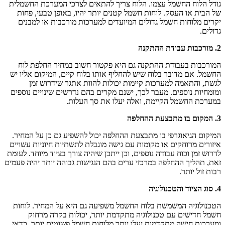
גודל הלוח החשמל עצמו. הלוח צריך להתאים לצרכי המערכת החשמלית
של הבית או העסק. לוחות חשמל קטנים יותר יהיו, באופן טבעי, פחות
יקרים מלוחות חשמל גדולים המיועדים למערכות מורכבות או למבנים
גדולים.
2. מורכבות עבודת ההתקנה
המורכבות בעבודת ההתקנה גם היא פקטור חשוב במחיר החלפת לוח
החשמל. אם מדובר בלוח שיש להחליף אותו בלוח קיים, המיקום אליו יש
לגשת, והתאמה למערכות קיימות יכולות להוות אתגר שידרוש זמן
ומומחיות נוספים. מעבר לכך, ישנם מקרים בהם נדרשים שינויים נוספים
במערכת החשמל הקיימת, ואלה יעלו את סך העלות.
3. המקום בו מתבצעת ההחלפה
המיקום הגיאוגרפי בו מתבצעת ההחלפה יכול להשפיע גם כן על המחיר.
איזורים מרוחקים או מקומות עם גישה מוגבלת לתשתיות חיוניות עשויים
לדרוש זמן וכוח עבודה נוספים, וכן ייתכן שיהיה צורך בציוד מיוחד. לעומת
זאת, תהליך ההחלפה במרכזי ערים בהם הנגישות גבוהה יותר יהיה פעמים
רבות זול יותר.
4. סוג הציוד והטכנולוגיה
הטכנולוגיה המשמשת בלוח החשמל משפיעה גם היא על המחיר. לוחות
חשמל חדישים עם טכנולוגיה מתקדמת יותר, יכולות בקרה מרחוק
ומערכות חישה מתקדמות יעלו יותר מלוחות חשמל פשוטים יותר. כדאי