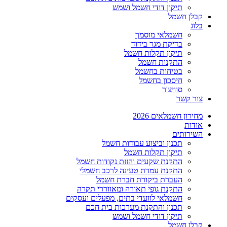
תיקון דודי חשמל ושמש
קבלן חשמל
בלוג
חשמלאי מוסמך
בדיקת מגר בידוד
תיקון תקלות חשמל
התקנות חשמל
בטיחות בחשמל
חיסכון בחשמל
סוויצ'ר
צור קשר
מחירון חשמלאים 2026
אודות
השירותים
תכנון וביצוע עבודות חשמל
תיקון תקלות חשמל
התקנת שקעים והזזת נקודות חשמל
התקנת עמדת טעינה לרכב חשמלי
העברת ביקורת חברת חשמל
התקנת גופי תאורה ומאווררי תקרה
חשמלאי לוועדי בתים, מפעלים ועסקים
תכנון והתקנת מערכות בית חכם
תיקון דודי חשמל ושמש
קבלן חשמל