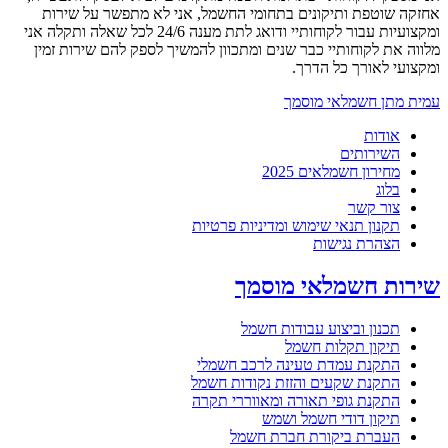
אחזקה שוטפת ותיקונים בתחומי החשמל, אני לא מתפשר על שירות
ומקצועיות עבור לקוחותיי ודואג לתת מענה 24/6 לכל שאלה ותקלה אני
מלווה את לקוחותיי כבר שנים ומתכוון להמשיך לספק להם שירות זמין
ומקצועי לאורך כל הדרך.
עמית מתן חשמלאי מוסמך
אודות
השירותים
מחירון חשמלאים 2025
בלוג
צור קשר
תקנון תנאי שימוש ומדיניות פרטיות
הצהרת נגישות
שירות חשמלאי מוסמך
תכנון וביצוע עבודות חשמל
תיקון תקלות חשמל
התקנת עמדת טעינה לרכב חשמלי
התקנת שקעים והזזת נקודות חשמל
התקנת גופי תאורה ומאווררי תקרה
תיקון דודי חשמל ושמש
העברת ביקורת חברת חשמל