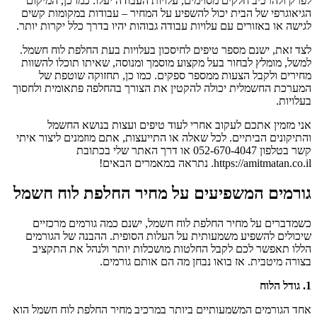
לפרק ולהרכיב חלקים מסוימים, עלויות העבודה יעלו. כמו כן, המיקום
הגיאוגרפי של הבית יכול להשפיע על המחיר – עבודות במקומות קשים
לגישה או באזורים עם עלויות עבודה גבוהות יהיו בדרך כלל יקרות יותר.
לצד זאת, ישנם מספר טיפים לחיסכון בעלויות בעת החלפת לוח חשמל.
למשל, מומלץ לבחור בעל מקצוע מוסמך ומנוסה, שאיתו תוכלו להשוות
מחירים ולקבל הצעות ממספר ספקים. כמו כן, תחזוקה שוטפת של
המערכת החשמלית יכולה להקטין את הצורך בהחלפה פתאומית ולחסוך
בעלויות.
אני מזמין אתכם לעקוב אחרי לעוד טיפים ועצות בנושא החשמל
והתיקונים הביתיים. לכל שאלה או התייעצות, אתם מוזמנים ליצור איתי
קשר בטלפון 052-670-4047 או דרך האתר שלי בכתובת
https://amitmatan.co.il. נתראה במאמרים הבאים!
גורמים המשפיעים על מחיר החלפת לוח חשמל
כשמדברים על מחיר החלפת לוח חשמל, ישנם כמה גורמים מרכזיים
שיכולים להשפיע משמעותית על העלות הסופית. ההבנה של הגורמים
הללו תאפשר לכם לקבל החלטות מושכלות יותר ולנהל את התקציב
בצורה מיטבית. אז בואו נבחן מה הם אותם גורמים.
1. גודל הלוח
אחד הגורמים המשמעותיים ביותר במרכיב מחיר החלפת לוח חשמל הוא