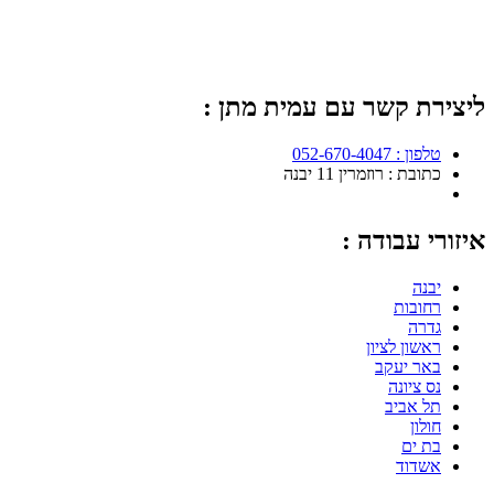
ליצירת קשר עם עמית מתן :
טלפון : 052-670-4047
כתובת : רוזמרין 11 יבנה
איזורי עבודה :
יבנה
רחובות
גדרה
ראשון לציון
באר יעקב
נס ציונה
תל אביב
חולון
בת ים
אשדוד