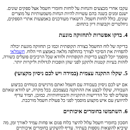
עקבו אחרי מבצעים והנחות על לוחות וחומרי חשמל אצל ספקים שונים.
ישנם זמנים בשנה בהם עשויות להיות הנחות משמעותיות על מוצרים
שונים, כולל לוחות חשמל. הישארו מעודכנים באמצעות אתרי הספקים,
ניוזלטרים וקבוצות דיון בתחום.
4. בדקו אפשרות לתחזוקה מונעת
בדיקה של לוח החשמל בצורה תקופתית וכמו כן תחזוקה מונעת יכולה
להפחית את הסיכוי לצורך בהחלפה מלאה באמצע חיי הלוח.
חשמלאי
מוסמך יוכל לבצע בדיקות תקופתיות ולוודא שכל הרכיבים פועלים כשורה,
לזהות בעיות קטנות ולתקנן לפני שהן הופכות לגדולות וליקרות יותר.
5. שקלו התקנה עצמית (במידה ויש לכם ניסיון מקצועי)
אם יש לכם ניסיון בעבודה עם חשמל ואתם מרגישים בטוחים בביצוע
העבודה, שקלו לבצע את ההתקנה בעצמכם. בכל מקרה, יש לוודא שאתם
פועלים לפי כל הדרישות התקניות והבטיחותיות. כמובן, תמיד עדיף
להיוועץ עם איש מקצוע מוסמך לפני כל פעולת חשמל מורכבת.
6. השתמשו בחומרים איכותיים
חסכון בחומרי חשמל עלול להיצר בלוח פגום או פחות עמיד לאורך זמן, מה
שיביא להוצאות נוספות בעתיד. עדיף להשקיע בחומרים איכותיים