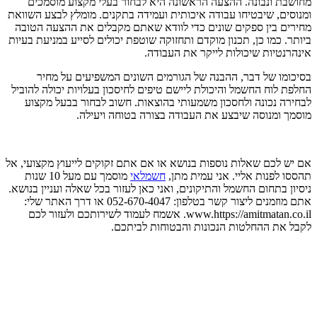
מחושבת ונבונה. ההצעה הראשונה היא לבחור בעלי מקצוע מוסמכים
ומנוסים, שיבטיחו עבודה איכותית ועמידה בתקנים. מומלץ לבצע השוואת
מחירים בין ספקים שונים כדי לוודא שאתם מקבלים את ההצעה הטובה
ביותר. כמו כן, תכנון מוקדם ותחזוקה שוטפת יכולים לסייע במניעת בעיות
אינהרנטיות שיכולות לייקר את העבודה.
בסיכומו של דבר, ההבנה של הגורמים השונים המשפיעים על מחיר
החלפת לוח החשמל והיכולת ליישם טיפים לחיסכון בעלויות יכולה להוביל
לבחירה נכונה ולחסכון משמעותי בהוצאות. חשוב לבחור בבעל מקצוע
מוסמך ומנוסה שיבצע את העבודה בצורה בטוחה ויעילה.
אם יש לכם שאלות נוספות בנושא או אם אתם זקוקים לייעוץ מקצועי, אל
תהססו לפנות אליי. אני עמית מתן,
חשמלאי
מוסמך עם מעל 10 שנות
ניסיון בתחום החשמל והתיקונים, ואני כאן לעזור בכל שאלה ועניין בנושא.
אתם מוזמנים ליצור קשר בטלפון: 052-670-4047 או דרך האתר שלי:
www.https://amitmatan.co.il. אשמח לעמוד לשירותכם ולעזור לכם
לקבל את ההחלטות הנכונות והבטוחות לביתכם.