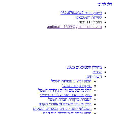
דלג לתוכן
לייעוץ חינם 052-670-4047
לשיחת וואטסאפ
רוזמרין 11 יבנה
מייל - amitmatan1509@gmail.com
מחירון חשמלאים 2026
אודות
השירותים
תכנון וביצוע עבודות חשמל
תיקון תקלות חשמל
התקנת שקעים והזזת נקודות חשמל
התקנת עמדת טעינה לרכב חשמלי
העברת ביקורת חברת חשמל
התקנת גופי תאורה ומאווררי תקרה
חשמלאי לוועדי בתים, מפעלים ועסקים
תכנון והתקנת מערכות בית חכם