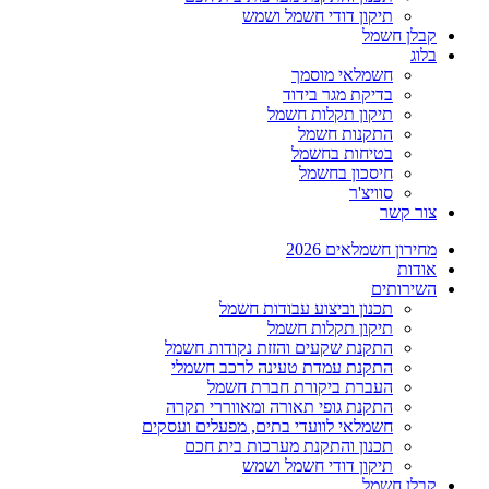
תיקון דודי חשמל ושמש
קבלן חשמל
בלוג
חשמלאי מוסמך
בדיקת מגר בידוד
תיקון תקלות חשמל
התקנות חשמל
בטיחות בחשמל
חיסכון בחשמל
סוויצ'ר
צור קשר
מחירון חשמלאים 2026
אודות
השירותים
תכנון וביצוע עבודות חשמל
תיקון תקלות חשמל
התקנת שקעים והזזת נקודות חשמל
התקנת עמדת טעינה לרכב חשמלי
העברת ביקורת חברת חשמל
התקנת גופי תאורה ומאווררי תקרה
חשמלאי לוועדי בתים, מפעלים ועסקים
תכנון והתקנת מערכות בית חכם
תיקון דודי חשמל ושמש
קבלן חשמל