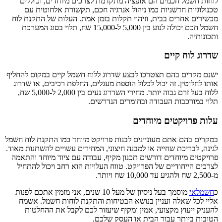
לוחות חשמל חכמים הם אופציה מתקדמת לצרכים מיוחדים, וכוללים
טכנולוגיות חדשניות כמו ניהול אנרגיה חכם, תקשורת אלחוטית עם
מכשירים אחרים בבית, וזיהוי תקלות בזמן אמת. העלות של התקנת לוח
חשמל חכם יכולה לנוע בין 5,000 ל-15,000 שח, תלוי בסוג המערכת
ותכונותיה.
שדרוג לוח קיים
ישנם מקרים בהם תצטרכו לבצע שדרוג ללוח חשמל קיים במקום להחליף
אותו לחלוטין. זה יכול לכלול הוספת מעגלים, החלפת רכיבים, או שדרוג
ללוח בעל זרם גבוה יותר. מחירי השדרוג נעים בין 2,000 ל-5,000 שח,
תלוי במורכבות העבודה ובחומרים הנדרשים.
עלות פרויקטים מיוחדים
במקרים בהם אתם מעוניינים לבנות פרויקט מיוחד כמו התקנת לוח חשמל
לגינה, לבריכת שחייה או למבנה חיצוני, המחירים עשויים להשתנות מאוד.
פרויקטים מיוחדים דורשים תכנון מקיף, עבודה עם ציוד מיוחד והתאמה
לצרכים הייחודיים של הפרויקט. טווח העלויות הוא רחב ויכול להתחיל
מ-2,500 שח ולהגיע עד 10,000 שח ויותר.
כ
חשמלאי
מוסמך בעל ניסיון של מעל 10 שנים, אני מזמין אתכם לפנות
אליי לכל שאלה ועניין בנושא הבטיחות והתקנת לוחות חשמל. אשמח
להעניק ייעוץ מקצועי, אמין ומקיף שיעזור לכם לקבל את ההחלטות
הטובות ביותר עבור הבית או העסק שלכם.