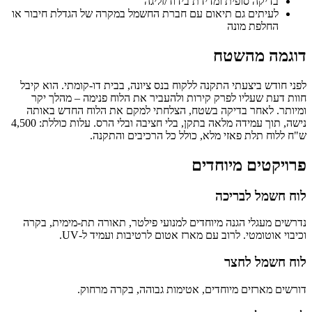
בדיקה סופית ומדידת בידוד/זליגה
לעיתים גם תיאום עם חברת החשמל במקרה של הגדלת חיבור או
החלפת מונה
דוגמה מהשטח
לפני חודש ביצעתי התקנה ללקוח בנס ציונה, בבית דו-קומתי. הוא קיבל
חוות דעת שעליו לפרק קירות ולהעביר את הלוח פנימה – מהלך יקר
ומיותר. לאחר בדיקה בשטח, הצלחתי למקם את הלוח החדש באותה
נישה, תוך עמידה מלאה בתקן, בלי חציבה ובלי הרס. עלות כוללת: 4,500
ש"ח ללוח תלת פאזי מלא, כולל כל הרכיבים והתקנה.
פרויקטים מיוחדים
לוח חשמל לבריכה
נדרשים מעגלי הגנה מיוחדים למנועי פילטר, תאורה תת-מימית, בקרה
וכיבוי אוטומטי. לרוב עם מארז אטום לרטיבות ועמיד ל-UV.
לוח חשמל לחצר
דורשים מארזים מיוחדים, אטימות גבוהה, בקרה מרחוק.