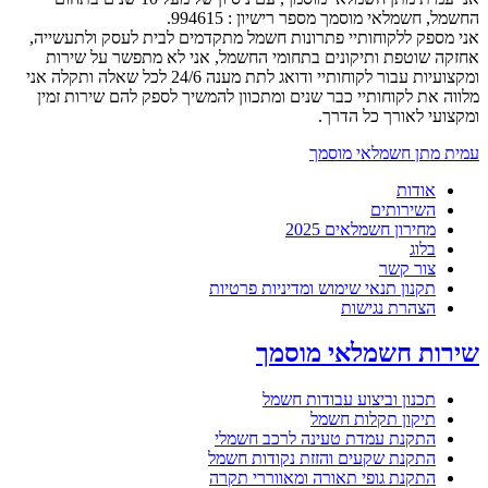
החשמל, חשמלאי מוסמך מספר רישיון : 994615.
אני מספק ללקוחותיי פתרונות חשמל מתקדמים לבית לעסק ולתעשייה,
אחזקה שוטפת ותיקונים בתחומי החשמל, אני לא מתפשר על שירות
ומקצועיות עבור לקוחותיי ודואג לתת מענה 24/6 לכל שאלה ותקלה אני
מלווה את לקוחותיי כבר שנים ומתכוון להמשיך לספק להם שירות זמין
ומקצועי לאורך כל הדרך.
עמית מתן חשמלאי מוסמך
אודות
השירותים
מחירון חשמלאים 2025
בלוג
צור קשר
תקנון תנאי שימוש ומדיניות פרטיות
הצהרת נגישות
שירות חשמלאי מוסמך
תכנון וביצוע עבודות חשמל
תיקון תקלות חשמל
התקנת עמדת טעינה לרכב חשמלי
התקנת שקעים והזזת נקודות חשמל
התקנת גופי תאורה ומאווררי תקרה