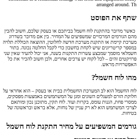
שתף את הפוסט
כאשר מדובר בהתקנת לוח חשמל בביתכם או בעסק שלכם, חשוב להבין
מהם הגורמים המרכזיים שמשפיעים על המחיר. בין אם מדובר בשדרוג
מערכת קיימת או התקנת מערכת חדשה לחלוטין, ההוצאה הכוללת תלויה
במספר קריטריונים שיש לקחת בחשבון כדי לקבל החלטה נכונה. בתור
חשמלאי מוסמך שמבצע עשרות התקנות בשנה, אני יכול להעיד שאין שני
פרויקטים זהים – לכל לקוח יש צרכים אחרים, ולכן חשוב להכיר את כל
האפשרויות מראש.
מהו לוח חשמל?
לוח החשמל הוא לב המערכת החשמלית בבית או בעסק – הוא אחראי על
חלוקת הזרם למעגלים השונים ומגן על המשתמשים באמצעות מפסקים,
ממסרי פחת, הגנות עומס, בקרות ועוד. לוח תקין, מתוכנן נכון ומותאם
לצרכי המשתמש הוא לא רק עניין של נוחות, אלא בראש ובראשונה של
בטיחות.
גורמים המשפיעים על מחיר התקנת לוח חשמל