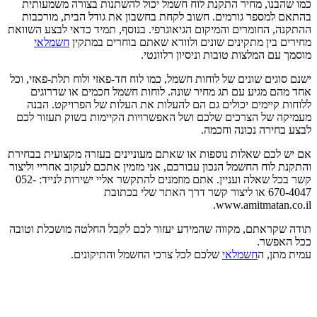
כמו שהבנו, מחיר התקנת לוח חשמל יכול להשתנות בצורה משמעותית
בהתאם למספר גורמים. חשוב לקחת בחשבון את גודל הבית, מורכבות
ההתקנה, החומרים והמיקום הגיאוגרפי. בנוסף, תמיד כדאי לבצע השוואת
מחירים בין מתקינים שונים ולוודא שאתם בוחרים במתקין
חשמלאי
מוסמך עם המלצות טובות וניסיון רלוונטי.
ישנם סוגים שונים של לוחות חשמל, כמו לוח חד-פאזי ולוח תלת-פאזי, וכל
אחד מהם מגיע עם תג מחיר שונה. לוחות חשמל חכמים או שדרוגים
ללוחות קיימים יכולים גם הם להעלות את העלות של הפרויקט. הבנה
מעמיקה של הצרכים שלכם ושל האפשרויות הקיימות בשוק תעזור לכם
לבצע בחירה נכונה וחכמה.
אם יש לכם שאלות נוספות או שאתם מעוניינים בעזרה מקצועית בבחירת
והתקנת לוח החשמל הנכון עבורכם, אני מזמין אתכם לעקוב אחריי וליצור
קשר בכל שאלה ועניין. אתם מוזמנים להתקשר אליי ישירות לנייד: 052-
670-4047 או ליצור קשר דרך האתר שלי בכתובת
www.amitmatan.co.il.
תודה שקראתם, מקווה שהמידע יעזור לכם לקבל החלטה מושכלת וטובה
ככל האפשר.
עמית מתן, ה
חשמלאי
שלכם לכל צרכי החשמל והתיקונים.