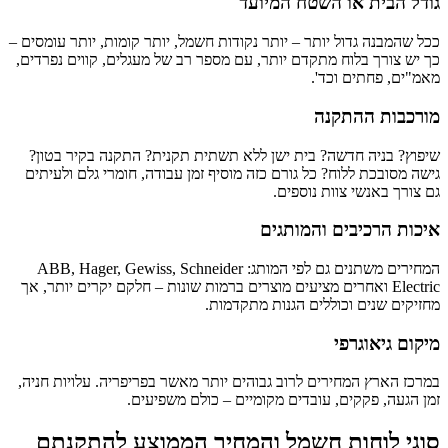
גודל הבית או השטח המיועד
ככל שהמבנה גדול יותר – יותר נקודות חשמל, יותר קומות, יותר עומסים –
כך יש צורך בלוח מתקדם יותר, עם מספר רב של מעגלים, קווים נפרדים,
מאמ"ים, פחתים וכד'.
מורכבות ההתקנה
שיפוץ? בניה חדשה? בית ישן ללא תשתית תקנית? התקנה בקיר בטון?
גישה מסובכת ללוח? כל גורם כזה מוסיף זמן עבודה, חומרי גלם ולעיתים
גם צורך באנשי צוות נוספים.
איכות הרכיבים והמותגים
המחירים משתנים גם לפי המותג: ABB, Hager, Gewiss, Schneider
Electric ואחרים מציעים מוצרים ברמות שונות – חלקם יקרים יותר, אך
מחזיקים שנים וכוללים הגנות מתקדמות.
מיקום גיאוגרפי
במרכז הארץ המחירים לרוב גבוהים יותר מאשר בפריפריה. עלויות חניה,
זמן הגעה, פקקים, עובדים מקומיים – כולם משפיעים.
סוגי לוחות חשמל והמחיר הממוצע להתקנתם