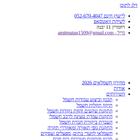
דלג לתוכן
לייעוץ חינם 052-670-4047
לשיחת וואטסאפ
רוזמרין 11 יבנה
מייל - amitmatan1509@gmail.com
מחירון חשמלאים 2026
אודות
השירותים
תכנון וביצוע עבודות חשמל
תיקון תקלות חשמל
התקנת שקעים והזזת נקודות חשמל
התקנת עמדת טעינה לרכב חשמלי
העברת ביקורת חברת חשמל
התקנת גופי תאורה ומאווררי תקרה
חשמלאי לוועדי בתים, מפעלים ועסקים
תכנון והתקנת מערכות בית חכם