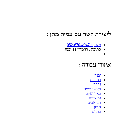
ליצירת קשר עם עמית מתן :
טלפון : 052-670-4047
כתובת : רוזמרין 11 יבנה
איזורי עבודה :
יבנה
רחובות
גדרה
ראשון לציון
באר יעקב
נס ציונה
תל אביב
חולון
בת ים