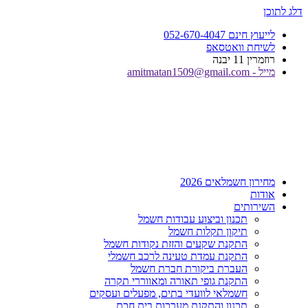
דלג לתוכן
לייעוץ חינם 052-670-4047
לשיחת וואטסאפ
רוזמרין 11 יבנה
מייל - amitmatan1509@gmail.com
מחירון חשמלאים 2026
אודות
השירותים
תכנון וביצוע עבודות חשמל
תיקון תקלות חשמל
התקנת שקעים והזזת נקודות חשמל
התקנת עמדת טעינה לרכב חשמלי
העברת ביקורת חברת חשמל
התקנת גופי תאורה ומאווררי תקרה
חשמלאי לוועדי בתים, מפעלים ועסקים
תכנון והתקנת מערכות בית חכם