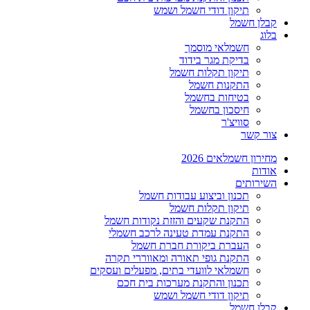
תיקון דודי חשמל ושמש
קבלן חשמל
בלוג
חשמלאי מוסמך
בדיקת מגר בידוד
תיקון תקלות חשמל
התקנות חשמל
בטיחות בחשמל
חיסכון בחשמל
סוויצ'ר
צור קשר
מחירון חשמלאים 2026
אודות
השירותים
תכנון וביצוע עבודות חשמל
תיקון תקלות חשמל
התקנת שקעים והזזת נקודות חשמל
התקנת עמדת טעינה לרכב חשמלי
העברת ביקורת חברת חשמל
התקנת גופי תאורה ומאווררי תקרה
חשמלאי לוועדי בתים, מפעלים ועסקים
תכנון והתקנת מערכות בית חכם
תיקון דודי חשמל ושמש
קבלן חשמל