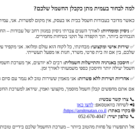
למה לבחור בעמית מתן כקבלן החשמל שלכם?
כאשר מדובר בעבודות חשמל בבית או בעסק, אין מקום לפשרות. אני, עמית
✅
ניסיון ומומחיות:
לאורך השנים צברתי ניסיון במגוון רחב של עבודות – 
הגבוהים ביותר, תוך הקפדה על תקני בטיחות מחמירים.
✅
שירות אישי ומקצועי:
מבחינתי, כל לקוח הוא עולם ומלואו. אני מקפיד ע
שלכם, בין אם זה בית פרטי, משרד, חנות או מפעל תעשייתי.
✅
חיסכון באנרגיה והתייעלות חשמלית:
רבים לא יודעים, אך מערכת חשמל ש
חשמל יעילה יותר וחיסכון כספי משמעותי לאורך זמן.
✅
אחריות ושירות ללא פשרות:
אני מאמין ששירות טוב לא נגמר עם סיום ה
אם אתם מחפשים קבלן חשמל מוסמך, מקצועי ואמין, שידאג למערכת החשמל
📞
צרו קשר עכשיו:
📲 לשיחה בוואטסאפ:
לחצו כאן
🌐
בקרו באתר:
https://amitmatan.co.il/
📞
טלפון ישיר:
052-670-4047
אל תתפשרו על פחות מהטוב ביותר – מערכת החשמל שלכם בידיים טובות!