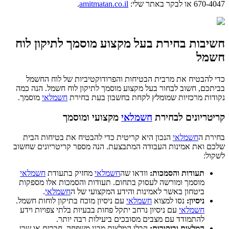
670-4047 או לבקר באתר שלי:
amitmatan.co.il
.
חשיבות בחירת בעל מקצוע מוסמך לתיקון לוח
חשמל
כדי להבטיח את מרבית הבטיחות והפרודוקטיביות של לוח החשמל
בביתכם, חשוב לבחור בעל מקצוע מוסמך לתיקון לוח חשמל. הנה כמה
נקודות מרכזיות שמומלץ לקחת בחשבון בעת בחירת
חשמלאי
מוסמך.
קריטריונים לבחירת
חשמלאי
מקצועי ומוסמך
בחירת ה
חשמלאי
הנכון היא קריטית כדי להבטיח את בטיחות הבית
שלכם ואת אמינות העבודה המתבצעת. הנה מספר קריטריונים שחשוב
לשקול:
תעודות והסמכות:
וודאו שה
חשמלאי
מחזיק בתעודת
חשמלאי
מוסמך ומורשה לעסוק בתחום. תעודות והסמכות אלו מספקות
ביטחון באשר לאמינות והידע המקצועי של ה
חשמלאי
.
ניסיון:
נסו למצוא
חשמלאי
עם ניסיון מוכח בתיקון לוחות חשמל.
חשמלאי
עם ניסיון נרחב יתקל פחות בבעיות בלתי צפויות וידע
להתמודד עם מצבים מסובכים ביעילות רבה יותר.
המלצות וביקורות:
קבלו המלצות מבני משפחה, חברים או שכן.