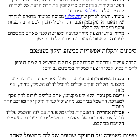
חפשו ביקורות באינטרנט כדי להבין את חוות הדעת של לקוחות
קודמים על ה
חשמלאי
המתוכנן.
ביטוח:
חשוב לבדוק שה
חשמלאי
מכוסה בביטוח מתאים למקרה
של תאונה או נזק בזמן העבודה. זה יכול לחסוך לכם הרבה בעיות
וכסף במקרה של תקלה.
מחיר:
בקשו הצעת מחיר כתובה ומפורטת לפני שאתם מסכימים
לעבודה. זה יעזור למנוע חיכוכים ותקלות בהמשך.
סיכונים ותקלות אפשריות בביצוע תיקון בעצמכם
הרבה אנשים מתפתים לנסות לתקן את לוח החשמל בעצמם בניסיון
לחסוך כסף, אבל זהו צעד שמלווה בסיכונים גבוהים:
סכנות בטיחותיות:
עבודה עם חשמל היא מסוכנת ודורשת ידע
מקצועי. תקלות ונזקים יכולים להוביל להלם חשמלי, כוויות, ואף
מוות.
גרימת נזק נוסף:
ללא ידע מקצועי, אתם עלולים לגרום לנזק נוסף
למערכת החשמל בביתכם, מה שיכול לגרור תיקון יקר ומורכב יותר
בעתיד.
פסילת אחריות:
התעסקות בלתי מקצועית עם לוח החשמל עלולה
לבטל את האחריות של המוצרים החשמליים והמערכת החשמלית
הקיימת בביתכם.
טיפים לשמירה על תחזוקה שוטפת של לוח החשמל לאחר