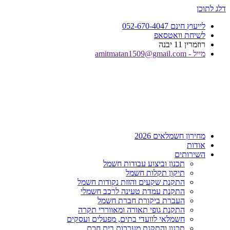
דלג לתוכן
לייעוץ חינם 052-670-4047
לשיחת וואטסאפ
רוזמרין 11 יבנה
מייל - amitmatan1509@gmail.com
מחירון חשמלאים 2026
אודות
השירותים
תכנון וביצוע עבודות חשמל
תיקון תקלות חשמל
התקנת שקעים והזזת נקודות חשמל
התקנת עמדת טעינה לרכב חשמלי
העברת ביקורת חברת חשמל
התקנת גופי תאורה ומאווררי תקרה
חשמלאי לוועדי בתים, מפעלים ועסקים
תכנון והתקנת מערכות בית חכם