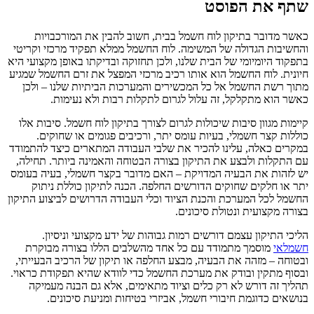
שתף את הפוסט
כאשר מדובר בתיקון לוח חשמל בבית, חשוב להבין את המורכבויות
והחשיבות הגדולה של המשימה. לוח החשמל ממלא תפקיד מרכזי וקריטי
בתפקוד היומיומי של הבית שלנו, ולכן תחזוקה ובדיקתו באופן מקצועי היא
חיונית. לוח החשמל הוא אותו רכיב מרכזי המפצל את זרם החשמל שמגיע
מתוך רשת החשמל אל כל המכשירים והמערכות הביתיות שלנו – ולכן
כאשר הוא מתקלקל, זה עלול לגרום לתקלות רבות ולא נעימות.
קיימות מגוון סיבות שיכולות לגרום לצורך בתיקון לוח חשמל. סיבות אלו
כוללות קצר חשמלי, בעיות עומס יתר, ורכיבים פגומים או שחוקים.
במקרים כאלה, עלינו להכיר את שלבי העבודה המתארים כיצד להתמודד
עם התקלות ולבצע את התיקון בצורה הבטוחה והאמינה ביותר. תחילה,
יש לזהות את הבעיה המדויקת – האם מדובר בקצר חשמלי, בעיה בעומס
יתר או חלקים שחוקים הדורשים החלפה. הכנה לתיקון כוללת ניתוק
החשמל לכל המערכת והכנת הציוד וכלי העבודה הדרושים לביצוע התיקון
בצורה מקצועית ונטולת סיכונים.
הליכי התיקון עצמם דורשים רמות גבוהות של ידע מקצועי וניסיון.
חשמלאי
מוסמך מתמודד עם כל אחד מהשלבים הללו בצורה מבוקרת
ובטוחה – מזהה את הבעיה, מבצע החלפה או תיקון של הרכיב הבעייתי,
ובסוף מתקין ובודק את מערכת החשמל כדי לוודא שהיא תפקודת כראוי.
תהליך זה דורש לא רק כלים וציוד מתאימים, אלא גם הבנה מעמיקה
בנושאים כדוגמת חיבורי חשמל, אביזרי בטיחות ומניעת סיכונים.