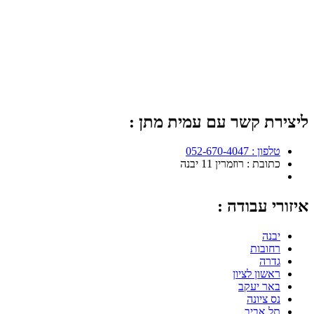
ליצירת קשר עם עמית מתן :
טלפון : 052-670-4047
כתובת : רוזמרין 11 יבנה
איזורי עבודה :
יבנה
רחובות
גדרה
ראשון לציון
באר יעקב
נס ציונה
תל אביב