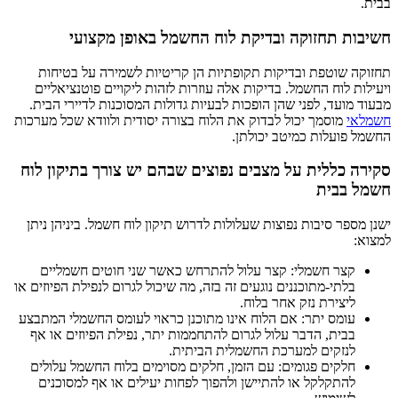
בבית.
חשיבות תחזוקה ובדיקת לוח החשמל באופן מקצועי
תחזוקה שוטפת ובדיקות תקופתיות הן קריטיות לשמירה על בטיחות
ויעילות לוח החשמל. בדיקות אלה עוזרות לזהות ליקויים פוטנציאליים
מבעוד מועד, לפני שהן הופכות לבעיות גדולות המסוכנות לדיירי הבית.
חשמלאי
מוסמך יכול לבדוק את הלוח בצורה יסודית ולוודא שכל מערכות
החשמל פועלות כמיטב יכולתן.
סקירה כללית על מצבים נפוצים שבהם יש צורך בתיקון לוח
חשמל בבית
ישנן מספר סיבות נפוצות שעלולות לדרוש תיקון לוח חשמל. ביניהן ניתן
למצוא:
קצר חשמלי: קצר עלול להתרחש כאשר שני חוטים חשמליים
בלתי-מתוכננים נוגעים זה בזה, מה שיכול לגרום לנפילת הפיוזים או
ליצירת נזק אחר בלוח.
עומס יתר: אם הלוח אינו מתוכנן כראוי לעומס החשמלי המתבצע
בבית, הדבר עלול לגרום להתחממות יתר, נפילת הפיוזים או אף
לנזקים למערכת החשמלית הביתית.
חלקים פגומים: עם הזמן, חלקים מסוימים בלוח החשמל עלולים
להתקלקל או להתיישן ולהפוך לפחות יעילים או אף למסוכנים