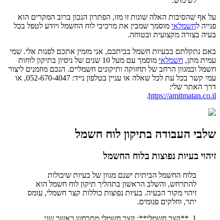
לשימוש.
על אף שהסיבות האלה שונות זו מזו, הפתרון הנכון ברוב המקרים הוא
פנייה ל
חשמלאי
מוסמך שמבין את מרכיבי לוח החשמל ויודע לטפל בכל
בעיה בצורה מקצועית ובטוחה.
באם נתקלתם בבעיות חשמל בביתכם, אני מזמין אתכם לפנות אלי. שמי
עמית מתן,
חשמלאי
מוסמך עם מעל 10 שנים של ניסיון בתיקון לוחות
חשמל ובמגוון הרחב של תחזוקה ותיקונים חשמליים. הנכם מוזמנים ליצור
עמי קשר בכל עת לכל שאלה או עניין בטלפון נייד: 052-670-4047, או
דרך האתר שלי:
.
https://amitmatan.co.il
שלבי העבודה בתיקון לוח חשמל
זיהוי בעיות נפוצות בלוח החשמל
בלוח החשמל הביתית ישנם מגוון של בעיות שיכולות
להתרחש, והשלב הראשון בתהליך תיקון לוח חשמל הוא
זיהוי מקור הבעיה. בעיות נפוצות כוללות קצר חשמלי, עומס
יתר, וחלקים פגומים.
1. **קצר חשמלי**: קצר חשמלי מתרחש כאשר שני