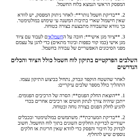
המפסק הראשי הנמצא בלוח החשמל.
2. **בדיקת חשמל נותר**: לאחר ניתוק המפסק, יש לוודא
שאין חישמול שארי בתיבות המשנה עי שימוש במולטימטר.
כך נוודא שהעבודה מתבצעת בצורה בטוחה.
3. **ציוד מגן אישי**: חובה על ה
חשמלאי
ם לעבוד עם ציוד
מגן אישי (כמו קווי כפפות וביגוד מתאים) כדי להגן על עצמם
מפני הסיכונים האפשריים של עבודה בחשמל.
השלבים הפרקטיים בתיקון לוח חשמל כולל הציוד והכלים
הנדרשים
לאחר שהשטח הוקפד ונבדק, נתחיל בביצוע התיקון עצמו.
התהליך כולל מספר שלבים עיקריים:
1. **הוצאת החלק הפגום**: הסרה של הרכיבים הפגומים.
ייתכן שיהיה צורך לנתק חוטים או רכיבים אחרים בכדי
להגיע לחלק הפגום בצורה נוחה ובטוחה.
2. **בדיקת המערכת**: משתמשים במולטימטר ובכבלים
ייעודיים לבדיקת החלקים השונים בתוך לוח החשמל. חשוב
לבדוק כל חיבור והפסק כדי לוודא שאין חריגות או חלקים
נוספים שיש להחליף.