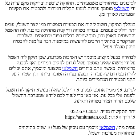
לסיכונים בטיחותיים משמעותיים. תחזוקה שוטפת ובדיקות מקצועיות על
ידי
חשמלאי
מוסמך עוזרות למנוע תקלות חמורות ולהבטיח את תקינות
המערכת לאורך זמן.
במהלך התיקון, חשוב לזהות את הבעיות הנפוצות כמו קצר חשמלי, עומס
יתר וחלקים פגומים. עבודה בטוחה ודייקנית מתחילה בהכנת לוח החשמל
והתשתית באופן נכון, תוך שימוש בכלים וציוד מותאמים. השלבים
הפרקטיים בתהליך חייבים להיעשות במיומנות רבה על מנת להבטיח
תיקון מוצלח ויעיל.
לבחירה בבעל מקצוע מוסמך יש חשיבות מכרעת, שכן תיקון לוח חשמל
על ידי מישהו שאינו מוסמך עלול לגרום לנזקים חמורים ואף לסכנה
בריאותית. כאשר אתם בוחרים
חשמלאי
מקצועי ומוסמך, אתם יכולים
להיות בטוחים שהעבודה תבוצע בצורה הטובה ביותר תוך שמירה על
תקני הבטיחות המחמירים ביותר.
לסיום, אני מזמין אתכם לעקוב אחרי לכל שאלה בנושא תיקון לוח חשמל
ולפנות אלי בכל עת. אני כאן כדי לעזור לכם לוודא שמערכת החשמל
שלכם תהיה תמיד בטוחה ותקינה.
יתר התקשות מנייד: 052-670-4047
או דרך האתר: https://amitmatan.co.il
עמית מתן,
חשמלאי
מוסמך עם ניסיון של מעל 10 שנים בתיקונים
ובתחזוקת מערכות חשמל.