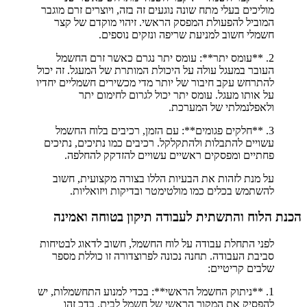
מוליכים בעלי מתח שונה נוגעים זה בזה, ויוצרים זרם מוגבר
המוביל להפעולת המפסק הראשי. זיהוי מוקדם של קצר
חשמלי חשוב למניעת שריפה ונזקים נוספים.
2. **עומס יתר**: עומס יתר נגרם כאשר זרם החשמל
העובר במעגל עולה על היכולת המותרת של המעגל. זה יכול
להתרחש עקב חיבור של יותר מדי מכשירים חשמליים יחדיו
על אותו מעגל. עומס יתר יכול לגרום לחימום יתר
ולאפלנמלתי של המערכת.
3. **חלקים פגומים**: עם הזמן, רכיבים בלוח החשמל
עשויים להתבלות ולהתקלקל. רכיבים כמו נתיכים, נתיכים
פחתיים ומפסקים ראשיים עשויים להזדקק להחלפה.
על מנת לזהות את הבעיות הללו בצורה מקצועית, חשוב
להשתמש בכלים כמו מולטימטר ובדיקות ויזואליות.
הכנת הלוח והתשתית לעבודה תיקון בטוחה ואמינה
לפני התחלת עבודה על לוח החשמל, חשוב לדאוג לבטיחות
סביבת העבודה. תחנה נכונה לפרוצדורה זו כוללת מספר
שלבים קריטיים:
1. **ניתוק החשמל הראשי**: בכדי למנוע התחשמלות, יש
להפסיק את המקור הראשי של חשמל לבית. בדכ זהו