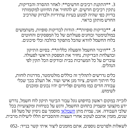
3. **התקנת רכיבים חדשים**: לאחר ההסרה והבדיקות,
נתקין רכיבים חדשים. יש להחזיר את החיווט למקומותיו
בדיוק כפי שהיה למנוע בעיות עתידיות ולבדוק שהרכיב
החדש מותקן כראוי.
4. **בדיקות סופיות**: הודות לבדיקות סופיות, משתמשים
במולטימטר ובוחנים פעולתם של כל המפסקים והחוטים
בלוח החשמל לוודא שהכל מתפקד כהלכה ובלי סיכונים.
5. **חיבור החשמל והפעלה כללית**: בסיום התיקון
ובהצלחת הבדיקות, נחזיר את המפסק הראשי לפעולה.
עוברים על כל המערכות בבית ובודקים הכל תקין לפי
הנהלים.
כלים נדרשים לתהליך זה כוללים מולטימטר, מדרגות לוחות,
כלי חיתוך חוטים, ציוד מגן אישי ועוד. אל תעלב בכך שכלי
עבודה חדים כמו מחטים ופליירים יהיו נכונים ומוכנים
לשימוש.
לזכייה במקום ראשון בחיפוש גוגל עבור הביטוי תיקון לוח חשמל, נדרש
ידע מקצועי ומעמיק בתחום החשמל, ודגש על בטיחות ומקצועיות בכל
שלבי העבודה. אני, עמית מתן
חשמלאי
מוסמך עם ניסיון של מעל 10
שנים, מזמין אתכם לעקוב אחרי העצות וההסברים הללו ליעילות מרבית.
לשאלות ולפרטים נוספים, אתם מוזמנים ליצור איתי קשר בנייד: 052-