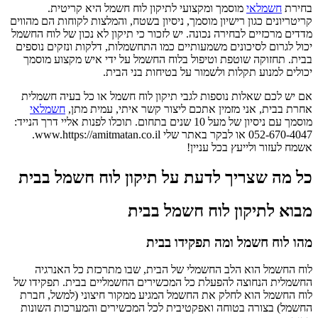
בחירת
חשמלאי
מוסמך ומקצועי לתיקון לוח חשמל היא קריטית.
קריטריונים כגון רישיון מוסמך, ניסיון בשטח, והמלצות לקוחות הם מהווים
מדדים מרכזיים לבחירה נכונה. יש לזכור כי תיקון לא נכון של לוח החשמל
יכול לגרום לסיכונים משמעותיים כמו התחשמלות, דלקות ונזקים נוספים
בבית. תחזוקה שוטפת וטיפול בלוח החשמל על ידי איש מקצוע מוסמך
יכולים למנוע תקלות ולשמור על בטיחות בני הבית.
אם יש לכם שאלות נוספות לגבי תיקון לוח חשמל או כל בעיה חשמלית
אחרת בבית, אני מזמין אתכם ליצור קשר איתי, עמית מתן,
חשמלאי
מוסמך עם ניסיון של מעל 10 שנים בתחום. תוכלו לפנות אליי דרך הנייד:
052-670-4047 או לבקר באתר שלי www.https://amitmatan.co.il.
אשמח לעזור ולייעץ בכל עניין!
כל מה שצריך לדעת על תיקון לוח חשמל בבית
מבוא לתיקון לוח חשמל בבית
מהו לוח חשמל ומה תפקידו בבית
לוח החשמל הוא הלב החשמלי של הבית, שבו מתרכזת כל האנרגיה
החשמלית הנחוצה להפעלת כל המכשירים החשמליים בבית. תפקידו של
לוח החשמל הוא לחלק את החשמל המגיע ממקור חיצוני (למשל, חברת
החשמל) בצורה בטוחה ואפקטיבית לכל המכשירים והמערכות השונות