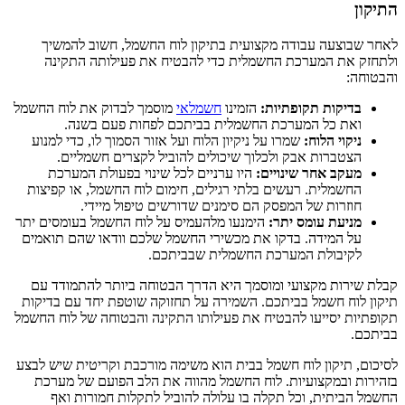
התיקון
לאחר שבוצעה עבודה מקצועית בתיקון לוח החשמל, חשוב להמשיך
ולתחזק את המערכת החשמלית כדי להבטיח את פעילותה התקינה
והבטוחה:
בדיקות תקופתיות:
הזמינו
חשמלאי
מוסמך לבדוק את לוח החשמל
ואת כל המערכת החשמלית בביתכם לפחות פעם בשנה.
ניקוי הלוח:
שמרו על ניקיון הלוח ועל אזור הסמוך לו, כדי למנוע
הצטברות אבק ולכלוך שיכולים להוביל לקצרים חשמליים.
מעקב אחר שינויים:
היו ערניים לכל שינוי בפעולת המערכת
החשמלית. רעשים בלתי רגילים, חימום לוח החשמל, או קפיצות
חוזרות של המפסק הם סימנים שדורשים טיפול מיידי.
מניעת עומס יתר:
הימנעו מלהעמיס על לוח החשמל בעומסים יתר
על המידה. בדקו את מכשירי החשמל שלכם וודאו שהם תואמים
לקיבולת המערכת החשמלית שבביתכם.
קבלת שירות מקצועי ומוסמך היא הדרך הבטוחה ביותר להתמודד עם
תיקון לוח חשמל בביתכם. השמירה על תחזוקה שוטפת יחד עם בדיקות
תקופתיות יסייעו להבטיח את פעילותו התקינה והבטוחה של לוח החשמל
בביתכם.
לסיכום, תיקון לוח חשמל בבית הוא משימה מורכבת וקריטית שיש לבצע
בזהירות ובמקצועיות. לוח החשמל מהווה את הלב הפועם של מערכת
החשמל הביתית, וכל תקלה בו עלולה להוביל לתקלות חמורות ואף