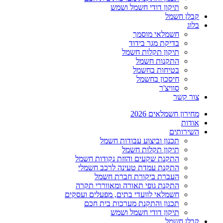
תיקון דודי חשמל ושמש
קבלן חשמל
בלוג
חשמלאי מוסמך
בדיקת מגר בידוד
תיקון תקלות חשמל
התקנות חשמל
בטיחות בחשמל
חיסכון בחשמל
סוויצ'ר
צור קשר
מחירון חשמלאים 2026
אודות
השירותים
תכנון וביצוע עבודות חשמל
תיקון תקלות חשמל
התקנת שקעים והזזת נקודות חשמל
התקנת עמדת טעינה לרכב חשמלי
העברת ביקורת חברת חשמל
התקנת גופי תאורה ומאווררי תקרה
חשמלאי לוועדי בתים, מפעלים ועסקים
תכנון והתקנת מערכות בית חכם
תיקון דודי חשמל ושמש
קבלן חשמל