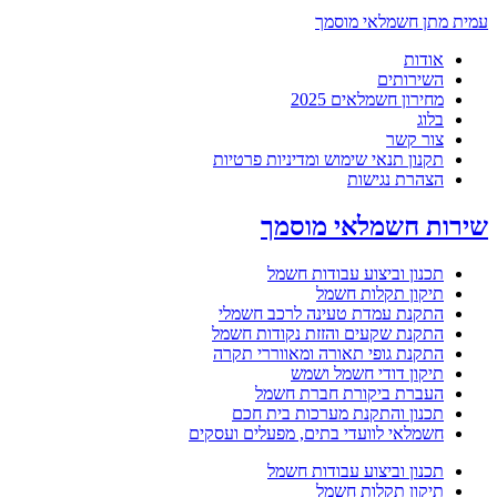
עמית מתן חשמלאי מוסמך
אודות
השירותים
מחירון חשמלאים 2025
בלוג
צור קשר
תקנון תנאי שימוש ומדיניות פרטיות
הצהרת נגישות
שירות חשמלאי מוסמך
תכנון וביצוע עבודות חשמל
תיקון תקלות חשמל
התקנת עמדת טעינה לרכב חשמלי
התקנת שקעים והזזת נקודות חשמל
התקנת גופי תאורה ומאווררי תקרה
תיקון דודי חשמל ושמש
העברת ביקורת חברת חשמל
תכנון והתקנת מערכות בית חכם
חשמלאי לוועדי בתים, מפעלים ועסקים
תכנון וביצוע עבודות חשמל
תיקון תקלות חשמל