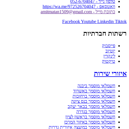
טלפון נייד - 052-6704047
וואטסאפ - https://wa.me/972526704047
כתובת מייל - amitmatan1509@gmail.com
Facebook
Youtube
Linkedin
Tiktok
רשתות חברתיות
פייסבוק
יוטיוב
לינקדין
טיקטוק
איזורי שירות
חשמלאי מוסמך ביבנה
חשמלאי מוסמך באשדוד
חשמלאי מוסמך ברחובות
חשמלאי מוסמך בנס ציונה
חשמלאי מוסמך בבאר יעקב
חשמלאי מוסמך בגדרה
חשמלאי מוסמך בראשון לציון
חשמלאי מוסמך באיזור המרכז
חשמלאי מוסמך במועצה איזורית גדרות