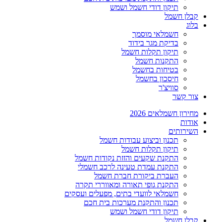
תיקון דודי חשמל ושמש
קבלן חשמל
בלוג
חשמלאי מוסמך
בדיקת מגר בידוד
תיקון תקלות חשמל
התקנות חשמל
בטיחות בחשמל
חיסכון בחשמל
סוויצ'ר
צור קשר
מחירון חשמלאים 2026
אודות
השירותים
תכנון וביצוע עבודות חשמל
תיקון תקלות חשמל
התקנת שקעים והזזת נקודות חשמל
התקנת עמדת טעינה לרכב חשמלי
העברת ביקורת חברת חשמל
התקנת גופי תאורה ומאווררי תקרה
חשמלאי לוועדי בתים, מפעלים ועסקים
תכנון והתקנת מערכות בית חכם
תיקון דודי חשמל ושמש
קבלן חשמל