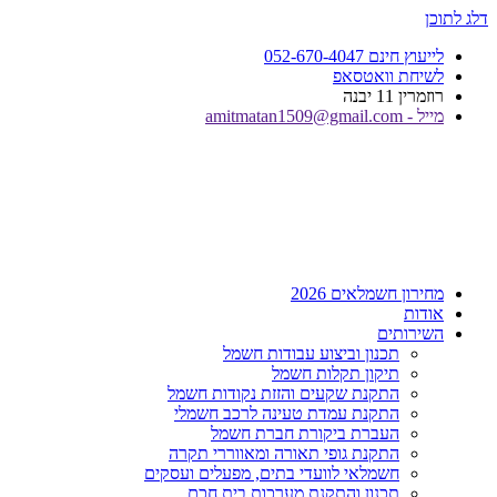
דלג לתוכן
לייעוץ חינם 052-670-4047
לשיחת וואטסאפ
רוזמרין 11 יבנה
מייל - amitmatan1509@gmail.com
מחירון חשמלאים 2026
אודות
השירותים
תכנון וביצוע עבודות חשמל
תיקון תקלות חשמל
התקנת שקעים והזזת נקודות חשמל
התקנת עמדת טעינה לרכב חשמלי
העברת ביקורת חברת חשמל
התקנת גופי תאורה ומאווררי תקרה
חשמלאי לוועדי בתים, מפעלים ועסקים
תכנון והתקנת מערכות בית חכם