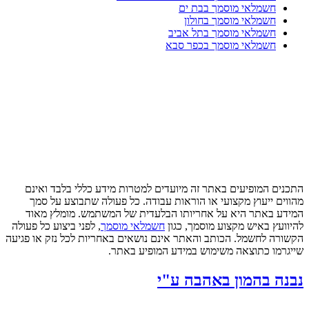
חשמלאי מוסמך בבת ים
חשמלאי מוסמך בחולון
חשמלאי מוסמך בתל אביב
חשמלאי מוסמך בכפר סבא
התכנים המופיעים באתר זה מיועדים למטרות מידע כללי בלבד ואינם
מהווים ייעוץ מקצועי או הוראות עבודה. כל פעולה שתבוצע על סמך
המידע באתר היא על אחריותו הבלעדית של המשתמש. מומלץ מאוד
להיוועץ באיש מקצוע מוסמך, כגון
חשמלאי מוסמך
, לפני ביצוע כל פעולה
הקשורה לחשמל. הכותב והאתר אינם נושאים באחריות לכל נזק או פגיעה
שייגרמו כתוצאה משימוש במידע המופיע באתר.
נבנה בהמון באהבה ע"י