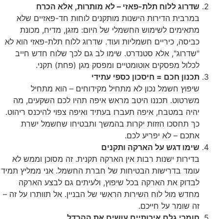
שדרוג ללוח תלת-פאזי – לא מותרות, אלא הכרח
במרבית הדירות הישנות מותקנים לוחות חד-פאזיים שלא
מתאימים לשימוש החשמלי של היום: מזגן, מדיח, מכונת
כביסה, כיריים חשמליות ועוד. שדרוג ללוח תלת-פאזי הוא לא
"שדרוג", אלא סטנדרט. שימו לב גם לכך שלוח חדש חייב
לכלול מפסקים אוטומטיים ומפסק מגן (פחת) תקני.
תכנון חכם = חיסכון כספי עתידי
שיפוץ חשמל נכון לא מתחיל מקידוחים – הוא מתחיל
משרטוט. תכננו היטב מראש איפה תהיו לכם השקעים, מה
יהיה במטבח, איפה תעברו בעתיד ואיפה צפוי להיכנס ריהוט.
כך תחסכו הזזות יקרות בהמשך ותבטיחו שחשמל ישרת
אתכם – לא יפריע לכם.
שימו דגש על הארקה ותקנים
בדירות ישנות רבות אין הארקה תקנית. זה מסוכן וממש לא
עומד בדרישות הבטיחות של חברת החשמל. אני ממליץ תמיד
לבדוק את הארקה בכל שיפוץ, ולעיתים גם לבצע הארקה
מחדש מול לוח השירות הראשי של הבניין. אל תוותרו על זה –
זה שומר על חייכם.
חומרי גלם איכותיים עושים את ההבדל