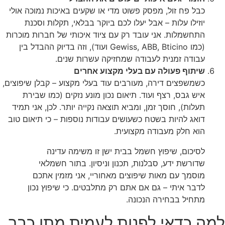
כבל פח זול, מפסק פשוט מדי או שקעים באיכות נמוכה אולי
יוזילו עלות – אבל יעלו לכם ביוקר בבלאי, תקלות וסכנת
התחשמלות. אני עובד רק עם ציוד איכותי של חברות מוכרות
(כמו Gewiss, ABB, Bticino ועוד), וזה בדיוק ההבדל בין
עבודה זמנית לעבודה שמחזיקה עשרות שנים.
שיתוף פעולה עם בעלי מקצוע אחרים
כשמשפצים דירה, מעורבים עוד בעלי מקצוע – קבלן שיפוצים,
איש גבס, רצף ועוד. תיאום נכון מונע נזקים (כמו שבירת
תעלות), חוסך זמן, ומביא תוצאה נקייה יותר. לכן, אני תמיד
דואג להיות בשטח כשעושים עבודות נוספות – כי תיאום טוב
הוא חלק מעבודה מקצועית.
לסיכום, שיפוץ חשמל בבית ישן זו משימה עדינה
שדורשת ידע, סבלנות, תכנון וניסיון. בתור חשמלאי
מוסמך עם מאות שיפוצים מאחוריי, אני מזמין אתכם
לדבר איתי – גם אם אתם רק מתלבטים. כי שיפוץ נכון
מתחיל בבחירה הנכונה.
למה כדאי לפנות לעמית מתן כבר