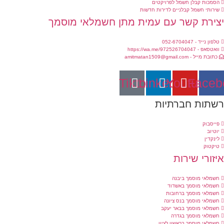
הסמכות קבלן חשמל לפרויקטים
שירותי חשמל קבלניים לדירות חדשות
צירת קשר עם עמית מתן חשמלאי מוסמך
טלפון נייד - 052-6704047
וואטסאפ - https://wa.me/972526704047
כתובת מייל - amitmatan1509@gmail.com
Tiktok
Linkedin
Youtube
Faceb
שתות חברתיות
פייסבוק
יוטיוב
לינקדין
טיקטוק
יזורי שירות
חשמלאי מוסמך ביבנה
חשמלאי מוסמך באשדוד
חשמלאי מוסמך ברחובות
חשמלאי מוסמך בנס ציונה
חשמלאי מוסמך בבאר יעקב
חשמלאי מוסמך בגדרה
חשמלאי מוסמך בראשון לציון