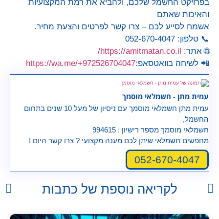
בפרויקט החשמל שלכם, ולהביא את רמת המקצועיות
והאיכות שאתם
אשמח לסייע לכם – צרו קשר לפרטים והצעת מחיר.
📞 טלפון: 052-670-4047
🌐 אתר:
https://amitmatan.co.il/
📲 לשיחה בוואטסאפ:
https://wa.me/+972526704047
עמית מתן - חשמלאי מוסמך
עמית מתן חשמלאי מוסמך עם ניסיון של מעל 10 שנים בתחום
החשמל,
חשמלאי מוסמך מספר רישיון : 994615
מחפשים חשמלאי שיתן לכם מענה מקצועי ? צרו קשר היום !
052-670-4047
לקריאה נוספת של כתבות