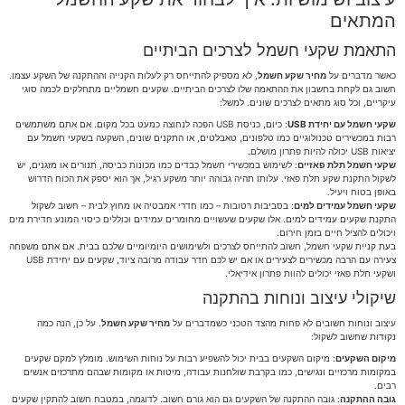
המתאים
התאמת שקעי חשמל לצרכים הביתיים
כאשר מדברים על
מחיר שקע חשמל
, לא מספיק להתייחס רק לעלות הקנייה וההתקנה של השקע עצמו.
חשוב גם לקחת בחשבון את ההתאמה שלו לצרכים הביתיים. שקעים חשמליים מתחלקים לכמה סוגי
עיקריים, וכל סוג מתאים לצרכים שונים. למשל:
שקעי חשמל עם יחידת USB
: כיום, כניסת USB הפכה לנחוצה כמעט בכל מקום. אם אתם משתמשים
רבות במכשירים טכנולוגיים כמו טלפונים, טאבלטים, או התקנים שונים, השקעה בשקעי חשמל עם
יציאות USB יכולה להיות פתרון מושלם.
שקעי חשמל תלת פאזיים
: לשימוש במכשירי חשמל כבדים כמו מכונות כביסה, תנורים או מזגנים, יש
לשקול התקנת שקע תלת פאזי. עלותו תהיה גבוהה יותר משקע רגיל, אך הוא יספק את הכוח הדרוש
באופן בטוח ויעיל.
שקעי חשמל עמידים למים
: בסביבות רטובות – כמו חדרי אמבטיה או מחוץ לבית – חשוב לשקול
התקנת שקעים עמידים למים. אלו שקעים שעשויים מחומרים עמידים וכוללים כיסוי המונע חדירת מים
ויכולים להציל חיים בזמן חירום.
בעת קניית שקעי חשמל, חשוב להתייחס לצרכים ולשימושים היומיומיים שלכם בבית. אם אתם משפחה
צעירה עם הרבה מכשירים לצעירים או אם יש לכם חדר עבודה מרובה ציוד, שקעים עם יחידת USB
ושקעי תלת פאזי יכולים להוות פתרון אידיאלי.
שיקולי עיצוב ונוחות בהתקנה
עיצוב ונוחות חשובים לא פחות מהצד הטכני כשמדברים על
מחיר שקע חשמל
. על כן, הנה כמה
נקודות שחשוב לשקול:
מיקום השקעים
: מיקום השקעים בבית יכול להשפיע רבות על נוחות השימוש. מומלץ למקם שקעים
במקומות מרכזיים ונגישים, כמו בקרבת שולחנות עבודה, מיטות או מקומות שבהם מתרכזים אנשים
רבים.
גובה ההתקנה
: גובה ההתקנה של השקעים גם הוא גורם חשוב. לדוגמה, במטבח חשוב להתקין שקעים