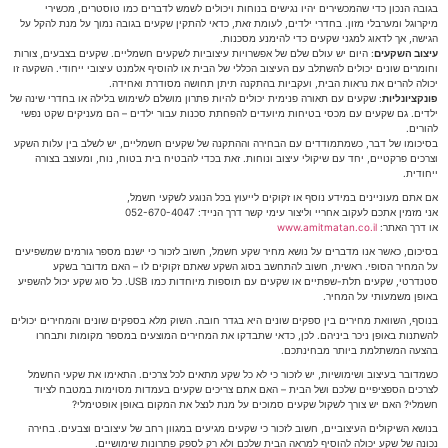
בגובה הנכון כדי שהמכשירים יהיו נגישים בנוחות ויכולים לשמש לדברים כמו טוסטרים, מכשירי
מיקרוגל ומערבלי מזון. בחדרי ילדים, לעומת זאת, כדאי להתקין שקעים בגובה נמוך על מנת להקל על
הגישה, אך לדאוג למגני שקעים כדי להימנע מסכנות.
עיצוב השקעים
: היום יש עולם שלם של אפשרויות עיצוביות לשקעים חשמליים. שקעים בצבעים, צורות
וחומרים שונים יכולים להשתלב עם העיצוב הכללי של הבית או להוסיף אלמנט עיצובי ייחודי. השקעה זו
יכולה להרים את נראות הבית, ועקביות בהתקנה תיתן תחושה מסודרת ואחידה.
פונקציונליות
: שקעים עם תאורה פנימית יכולים להיות פתרון מושלם לשימוש בלילה או בחדרי שינה של
ילדים. גם שקעים עם מכסי בטיחות מיועדים להפחתת סכנות עבור ילדים – הם מעניקים שקט נפשי
להורים.
בסיכומו של דבר, כשמתמודדים עם הבחירה וההתקנה של שקעים חשמליים, יש לשלב בין עלות השקע
וצרכים פרקטיים, יחד עם שיקולי עיצוב ונוחות. זאת בכדי להבטיח בית בטוח, נוח, ומעוצב בצורה
ייחודית.
אם אתם מעוניינים במידע נוסף או זקוקים לייעוץ בכל הנוגע לשקעי חשמל,
אני מזמין אתכם לעקוב אחריי וליצור עימי קשר דרך הנייד: 052-670-4047
או דרך האתר:
www.amitmatan.co.il
בסיכום, כאשר אנו מדברים על נושא מחיר שקע חשמל, חשוב לזכור כי ישנם מספר גורמים שמשפיעים
על המחיר הסופי. ראשית, חשוב להתחשב בסוג השקע שאתם זקוקים לו – האם מדובר בשקע
סטנדרטי, שקעים תלת-שפתיים או שקעים עם תוספות מיוחדות כמו USB. כל סוג שקע יכול להשפיע
באופן משמעותי על המחיר.
בנוסף, השוואת מחירים בין ספקים שונים היא בגדר חובה. השוק מלא בספקים שונים והמחירים יכולים
להשתנות באופן ניכר ביניהם. לכן, כדאי שתבדקו את המחירים המוצעים במספר מקומות ותבחרו
בהצעה המשתלמת ביותר מבחינתכם.
כשמדובר בעיצוב ושימושיות, יש לזכור כי לא כל שקע מתאים לכל צרכים. התאימו את שקעי החשמל
לצרכים הספציפיים שלכם ושל הבית – האם אתם צריכים שקעים בעמדות מסוימות במטבח לציוד
חשמלי? האם יש צורך לשקול שקעים סמוכים על מנת לנצל את המקום באופן אופטימלי?
בנושא השיקולים העיצוביים, חשוב לזכור כי שקעים מגיעים במגוון רחב של עיצובים וצבעים. בחירה
נכונה של שקע יכולה להוסיף למראה הבית שלכם ולא רק לספק פתרונות שימושיים.