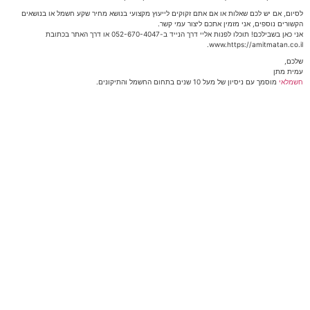
לסיום, אם יש לכם שאלות או אם אתם זקוקים לייעוץ מקצועי בנושא מחיר שקע חשמל או בנושאים
הקשורים נוספים, אני מזמין אתכם ליצור עמי קשר.
אני כאן בשבילכם! תוכלו לפנות אליי דרך הנייד ב-052-670-4047 או דרך האתר בכתובת
www.https://amitmatan.co.il.
שלכם,
עמית מתן
חשמלאי
מוסמך עם ניסיון של מעל 10 שנים בתחום החשמל והתיקונים.