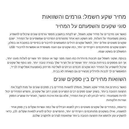
מחיר שקע חשמל: גורמים והשוואות
סוגי שקעים והשפעתם על המחיר
כאשר אנו מדברים על מחיר שקע חשמל, יש לקחת בחשבון מספר גורמים שונים שיכולים להשפיע
באופן משמעותי על העלות. סוג השקע הוא אחד מהגורמים המרכזיים שמשפיעים על המחיר. ישנם
שקעים פשוטים וזולים יותר, למשל שקעים רגילים המשמשים לחיבורים בסיסיים במטבח או בסלון,
וישנם שקעים מתוחכמים ויוקרתיים יותר, כמו שקעים עם הגנה משופרת או אפשרות לחיבורי USB
המשולבים בשקע עצמו.
בנוסף, שקעי חשמל עם תכונות מיוחדות כמו הגנה מפני קצר או עומס יתר עשויים לעלות מעט יותר,
אך הם מספקים בטיחות גבוהה יותר ושומרים על הציוד שלך בצורה טובה יותר. סוג נוסף של שקעים
שיכול להשפיע על המחיר הוא שקעים חכמים הניתנים לשליטה מרחוק באמצעות אפליקציה לנייד,
המאפשרים לך לכבות ולהדליק מכשירים גם כשאתה לא בבית.
השוואות מחירים בין ספקים שונים
כאשר בוחנים את מחיר שקע חשמל, מומלץ להשוות מחירים בין ספקים שונים על מנת לקבל את
ההצעה הטובה ביותר. בשוק ישנם ספקים רבים המציעים מגוון רחב של שקעים, והפרש המחירים יכול
להיות משמעותי. כדאי לבחון לא רק את המחיר, אלא גם את איכות המוצר, האחריות שמציע הספק
ושירות הלקוחות.
כדוגמה, במחירים של שקעים פשוטים ניתן למצוא הבדלים של כמה עשרות שקלים בין ספק אחד
למשנהו, ואילו בשקעים מתוחכמים ויוקרתיים יותר, ההפרשים יכולים להגיע למאות שקלים. לכן, כדאי
להשקיע זמן ולחפש את ההצעה הטובה ביותר שתואמת לצרכים ולתקציב שלכם.