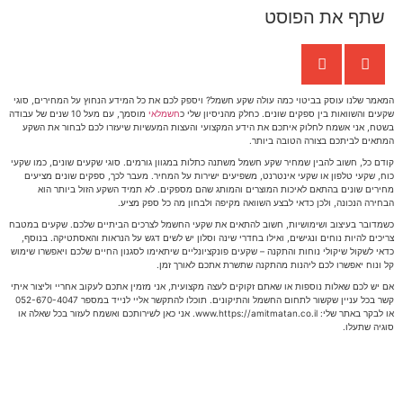
שתף את הפוסט
המאמר שלנו עוסק בביטוי כמה עולה שקע חשמל? ויספק לכם את כל המידע הנחוץ על המחירים, סוגי
שקעים והשוואות בין ספקים שונים. כחלק מהניסיון שלי כ
חשמלאי
מוסמך, עם מעל 10 שנים של עבודה
בשטח, אני אשמח לחלוק איתכם את הידע המקצועי והעצות המעשיות שיעזרו לכם לבחור את השקע
המתאים לביתכם בצורה הטובה ביותר.
קודם כל, חשוב להבין שמחיר שקע חשמל משתנה כתלות במגוון גורמים. סוגי שקעים שונים, כמו שקעי
כוח, שקעי טלפון או שקעי אינטרנט, משפיעים ישירות על המחיר. מעבר לכך, ספקים שונים מציעים
מחירים שונים בהתאם לאיכות המוצרים והמותג שהם מספקים. לא תמיד השקע הזול ביותר הוא
הבחירה הנכונה, ולכן כדאי לבצע השוואה מקיפה ולבחון מה כל ספק מציע.
כשמדובר בעיצוב ושימושיות, חשוב להתאים את שקעי החשמל לצרכים הביתיים שלכם. שקעים במטבח
צריכים להיות נוחים ונגישים, ואילו בחדרי שינה וסלון יש לשים דגש על הנראות והאסתטיקה. בנוסף,
כדאי לשקול שיקולי נוחות והתקנה – שקעים פונקציונליים שיתאימו לסגנון החיים שלכם ויאפשרו שימוש
קל ונוח יאפשרו לכם ליהנות מהתקנה שתשרת אתכם לאורך זמן.
אם יש לכם שאלות נוספות או שאתם זקוקים לעצה מקצועית, אני מזמין אתכם לעקוב אחריי וליצור איתי
קשר בכל עניין שקשור לתחום החשמל והתיקונים. תוכלו להתקשר אליי לנייד במספר 052-670-4047
או לבקר באתר שלי: www.https://amitmatan.co.il. אני כאן לשירותכם ואשמח לעזור בכל שאלה או
סוגיה שתעלו.