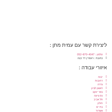
ליצירת קשר עם עמית מתן :
טלפון : 052-670-4047
כתובת : רוזמרין 11 יבנה
איזורי עבודה :
יבנה
רחובות
גדרה
ראשון לציון
באר יעקב
נס ציונה
תל אביב
חולון
בת ים
אשדוד