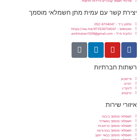
שירותי חשמל קבלניים לדירות חדשות
יצירת קשר עם עמית מתן חשמלאי מוסמך
טלפון נייד - 052-6704047
וואטסאפ - https://wa.me/972526704047
כתובת מייל - amitmatan1509@gmail.com
רשתות חברתיות
פייסבוק
יוטיוב
לינקדין
טיקטוק
איזורי שירות
חשמלאי מוסמך ביבנה
חשמלאי מוסמך באשדוד
חשמלאי מוסמך ברחובות
חשמלאי מוסמך בנס ציונה
חשמלאי מוסמך בבאר יעקב
חשמלאי מוסמך בגדרה