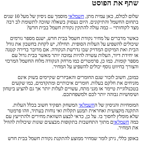
שתף את הפוסט
שלום לכולם, כאן עמית מתן,
חשמלאי
מוסמך עם ניסיון של מעל 10 שנים
בתחום החשמל והתיקונים. היום נעסוק בשאלה שזוכה לתשומת לב רבה
מצד לקוחותיי – כמה עולה להתקין נקודת חשמל בבית חדש?
כאשר מדברים על מחיר נקודת חשמל בבית חדש, ישנם מספר גורמים
שיכולים להשפיע על העלות הסופית. תחילה, יש לקחת בחשבון את גודל
הבית ואת המיקום המדויק שבו נדרשת הנקודה. אם מדובר בדירה קטנה
או יחידת דיור, העלות עשויה להיות נמוכה יותר מאשר בבית גדול עם
מספר קומות. כמו כן, פרמטרים כמו מרחק הנקודה מלוח החשמל המרכזי
והצורך בחיווט נוסף יכולים להשפיע על המחיר.
כמובן, חשוב לזכור שגם החומרים והאביזרים שקיימים בשוק אינם
מזניחים את חלקם בעלות. חומרים איכותיים ומתקדמים, כמו שקעים
בטכנולוגיית טיימר או מגני מתח, עשויים לעלות יותר אך גם להציע ביטחון
ושימושיות גבוהה יותר לכם ולמשפחתכם.
המומחיות והניסיון של ה
חשמלאי
המשחק תפקיד חשוב בכלל העלות.
התקנה מקצועית ואחראית תמנע תקלות ואי נוחות בעתיד, וזהו פרמטר
שלא מומלץ לחסוך בו. על כן, כדאי לבצע השוואת מחירים ולהתייעץ עם
כמה
חשמלאי
ם מתוך התחשבות בתקופות מבצעים שונות שיכולות להוזיל
את המחיר.
באופן כללי, ניתן לומר שמחיר ממוצע להתקנת נקודת חשמל בבית חדש