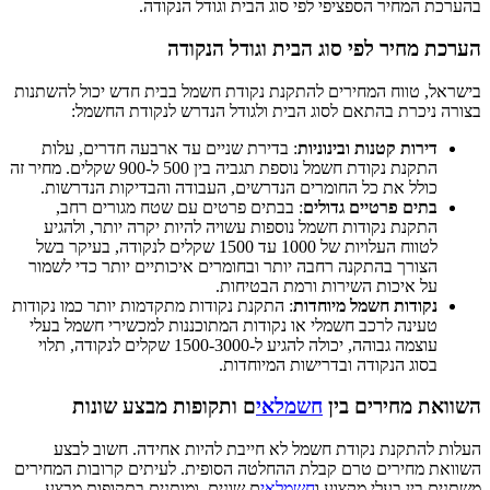
בהערכת המחיר הספציפי לפי סוג הבית וגודל הנקודה.
הערכת מחיר לפי סוג הבית וגודל הנקודה
בישראל, טווח המחירים להתקנת נקודת חשמל בבית חדש יכול להשתנות
בצורה ניכרת בהתאם לסוג הבית ולגודל הנדרש לנקודת החשמל:
דירות קטנות ובינוניות
: בדירת שניים עד ארבעה חדרים, עלות
התקנת נקודת חשמל נוספת תגביה בין 500 ל-900 שקלים. מחיר זה
כולל את כל החומרים הנדרשים, העבודה והבדיקות הנדרשות.
בתים פרטיים גדולים
: בבתים פרטים עם שטח מגורים רחב,
התקנת נקודות חשמל נוספות עשויה להיות יקרה יותר, ולהגיע
לטווח העלויות של 1000 עד 1500 שקלים לנקודה, בעיקר בשל
הצורך בהתקנה רחבה יותר ובחומרים איכותיים יותר כדי לשמור
על איכות השירות ורמת הבטיחות.
נקודות חשמל מיוחדות
: התקנת נקודות מתקדמות יותר כמו נקודות
טעינה לרכב חשמלי או נקודות המתוכננות למכשירי חשמל בעלי
עוצמה גבוהה, יכולה להגיע ל-1500-3000 שקלים לנקודה, תלוי
בסוג הנקודה ובדרישות המיוחדות.
השוואת מחירים בין
חשמלאי
ם ותקופות מבצע שונות
העלות להתקנת נקודת חשמל לא חייבת להיות אחידה. חשוב לבצע
השוואת מחירים טרם קבלת ההחלטה הסופית. לעיתים קרובות המחירים
משתנים בין בעלי מקצוע ו
חשמלאי
ם שונים, ומותנים בתקופות מבצע