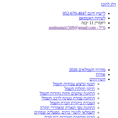
דלג לתוכן
לייעוץ חינם 052-670-4047
לשיחת וואטסאפ
רוזמרין 11 יבנה
מייל - amitmatan1509@gmail.com
מחירון חשמלאים 2026
אודות
השירותים
תכנון וביצוע עבודות חשמל
תיקון תקלות חשמל
התקנת שקעים והזזת נקודות חשמל
התקנת עמדת טעינה לרכב חשמלי
העברת ביקורת חברת חשמל
התקנת גופי תאורה ומאווררי תקרה
חשמלאי לוועדי בתים, מפעלים ועסקים
תכנון והתקנת מערכות בית חכם