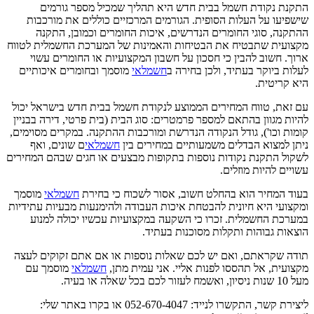
התקנת נקודת חשמל בבית חדש היא תהליך שמכיל מספר גורמים
שישפיעו על העלות הסופית. הגורמים המרכזיים כוללים את מורכבות
ההתקנה, סוגי החומרים הנדרשים, איכות החומרים וכמובן, התקנה
מקצועית שתבטיח את הבטיחות והאמינות של המערכת החשמלית לטווח
ארוך. חשוב להבין כי חסכון על חשבון המקצועיות או החומרים עשוי
לעלות ביוקר בעתיד, ולכן בחירה ב
חשמלאי
מוסמך ובחומרים איכותיים
היא קריטית.
עם זאת, טווח המחירים הממוצע לנקודת חשמל בבית חדש בישראל יכול
להיות מגוון בהתאם למספר פרמטרים: סוג הבית (בית פרטי, דירה בבניין
קומות וכו'), גודל הנקודה הנדרשת ומורכבות ההתקנה. במקרים מסוימים,
ניתן למצוא הבדלים משמעותיים במחירים בין
חשמלאי
ם שונים, ואף
לשקול התקנת נקודות נוספות בתקופות מבצעים או חגים שבהם המחירים
עשויים להיות מוזלים.
בעוד המחיר הוא בהחלט חשוב, אסור לשכוח כי בחירת
חשמלאי
מוסמך
ומקצועי היא חיונית להבטחת איכות העבודה ולהימנעות מבעיות עתידיות
במערכת החשמלית. זכרו כי השקעה במקצועיות עכשיו יכולה למנוע
הוצאות גבוהות ותקלות מסוכנות בעתיד.
תודה שקראתם, ואם יש לכם שאלות נוספות או אם אתם זקוקים לעצה
מקצועית, אל תהססו לפנות אליי. אני עמית מתן,
חשמלאי
מוסמך עם
מעל 10 שנות ניסיון, ואשמח לעזור לכם בכל שאלה או בעיה.
ליצירת קשר, התקשרו לנייד: 052-670-4047 או בקרו באתר שלי: