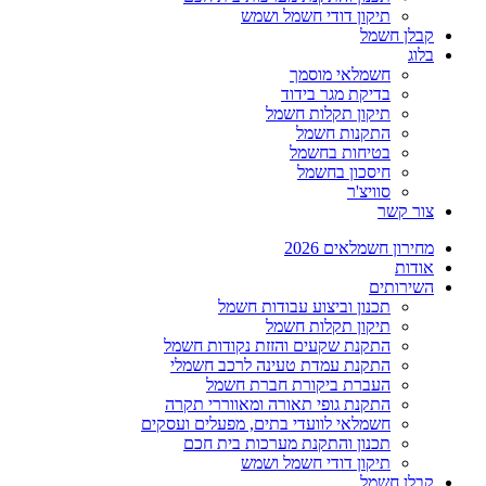
תיקון דודי חשמל ושמש
קבלן חשמל
בלוג
חשמלאי מוסמך
בדיקת מגר בידוד
תיקון תקלות חשמל
התקנות חשמל
בטיחות בחשמל
חיסכון בחשמל
סוויצ'ר
צור קשר
מחירון חשמלאים 2026
אודות
השירותים
תכנון וביצוע עבודות חשמל
תיקון תקלות חשמל
התקנת שקעים והזזת נקודות חשמל
התקנת עמדת טעינה לרכב חשמלי
העברת ביקורת חברת חשמל
התקנת גופי תאורה ומאווררי תקרה
חשמלאי לוועדי בתים, מפעלים ועסקים
תכנון והתקנת מערכות בית חכם
תיקון דודי חשמל ושמש
קבלן חשמל