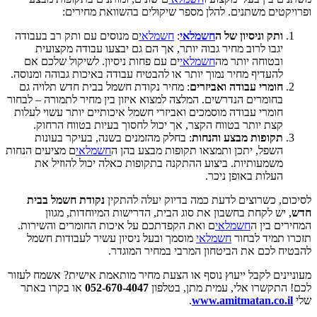
ופרויקטים משתנים. להלן מספר שיקולים בהשוואת מחירים:
ותק וניסיון של ה
חשמלאי
:
חשמלאי
ם מנוסים עם ותק רב בעבודה
יגבו לרוב מחיר גבוה יותר, אך הם גם יבצעו עבודה מקצועית
ובטוחה יותר מה
חשמלאי
ים עם פחות ניסיון. לשיקול שלכם אם
להעדיף מחיר נמוך יותר או להבטיח עבודה באיכות גבוהה ומנוסה.
חומרי עבודה ואביזרים
: מחיר נקודת חשמל בבית חדש תלויה גם
בחומרים הנדרשים. המלצה למצוא איזון בין מחיר לתמורה – לבחור
חומרי עבודה מוסמכים ואביזרי חשמל איכותיים יותר עשוי לעלות
קצת יותר בטווח הקצר, אך יכול לחסוך בעיות בטווח הרחוק.
תקופות מבצע והנחות
: בחלק מהזמנים בשנה, בעיקר בעונות
השפל, יתכן ותמצאו תקופות מבצע בהן ה
חשמלאי
ם מציעים הנחות
משמעותיות. ביצוע ההתקנה בתקופות כאלה יכול להוזיל את
העלות באופן ניכר.
לסיכום, כשרוצים לדעת כמה בדיוק יעלה להתקין
נקודת חשמל בבית
חדש
, יש לקחת בחשבון את סוג הבית, הדרישות המיוחדות, מגוון
המחירים בין ה
חשמלאי
ם ואת הקפדתכם על איכות החומרים והשירות.
תזכרו תמיד לבחור
חשמלאי
מוסמך ובעל ניסיון עשיר לעבודות חשמל
להבטיח לכם את הביטחון המרבי במחיר המוגדר.
מעוניינים לקבל ייעוץ נוסף או הצעת מחיר מותאמת אישית? אשמח לעזור
לכם! התקשרו אלי, עמית מתן, בטלפון
052-670-4047
או בקרו באתר
שלי
www.amitmatan.co.il
.