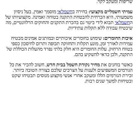
שריפות ומעקב לקוי.
עמיתי חשמליים מקצועי:
בחירה ב
חשמלאי
מוסמך ואמין, בעל ניסיון
משמעותי, היא הכרחית להבטחת התקנה בטוחה ואמינה. מקצועיותו של
ה
חשמלאי
תבוא לידי ביטוי גם בהכרת התקנים והחוקים הרלוונטיים, מה
שיבטיח עבודה ללא תקלות עתידיות.
איכות החומרים:
שימוש בחומרים איכותיים ובמותגים אמינים מבטיח
עמידות לאורך זמן, מונע תקלות ותחזוקה תכופה ותרום לחיסכון כספי
בטווח הרחוק. עלות החומרים היא חלק בלתי נפרד מהעלות הכוללת של
התקנה, ולכן כדאי להשקיע בהם.
כאשר בוחנים את
מחיר נקודת חשמל בבית חדש
, חשוב להכיר את כל
הגורמים המשפיעים ולענות על הצרכים שלכם בצורה הטובה ביותר.
זכירת הגורמים הללו ומעקב אחרי אנשי מקצוע מנוסים תבטיחו שקט
ובטיחות למשך שנים רבות.