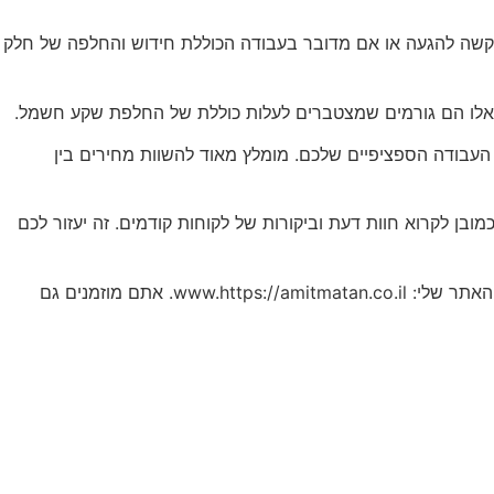
 קשה להגעה או אם מדובר בעבודה הכוללת חידוש והחלפה של חלק
ל אלו הם גורמים שמצטברים לעלות כוללת של החלפת שקע חשמל.
 העבודה הספציפיים שלכם. מומלץ מאוד להשוות מחירים בין
ובן לקרוא חוות דעת וביקורות של לקוחות קודמים. זה יעזור לכם
אם יש לכם שאלות נוספות או שאתם מעוניינים בייעוץ נוסף, אני כאן בשבילכם. אפשר ליצור איתי קשר בטלפון: 052-670-4047 או דרך האתר שלי: www.https://amitmatan.co.il. אתם מוזמנים גם