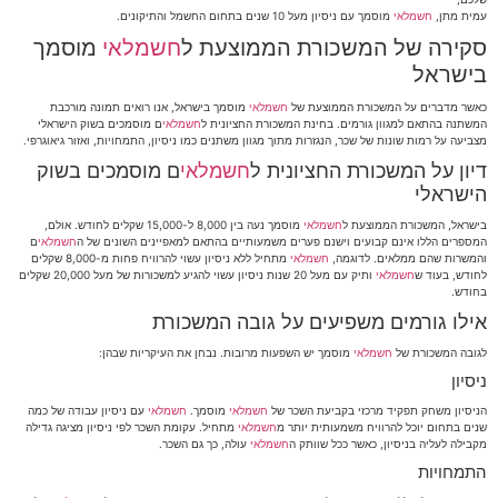
עמית מתן,
חשמלאי
מוסמך עם ניסיון מעל 10 שנים בתחום החשמל והתיקונים.
סקירה של המשכורת הממוצעת ל
חשמלאי
מוסמך
בישראל
כאשר מדברים על המשכורת הממוצעת של
חשמלאי
מוסמך בישראל, אנו רואים תמונה מורכבת
המשתנה בהתאם למגוון גורמים. בחינת המשכורת החציונית ל
חשמלאי
ם מוסמכים בשוק הישראלי
מצביעה על רמות שונות של שכר, הנגזרות מתוך מגוון משתנים כמו ניסיון, התמחויות, ואזור גיאוגרפי.
דיון על המשכורת החציונית ל
חשמלאי
ם מוסמכים בשוק
הישראלי
בישראל, המשכורת הממוצעת ל
חשמלאי
מוסמך נעה בין 8,000 ל-15,000 שקלים לחודש. אולם,
המספרים הללו אינם קבועים וישנם פערים משמעותיים בהתאם למאפיינים השונים של ה
חשמלאי
ם
והמשרות שהם ממלאים. לדוגמה,
חשמלאי
מתחיל ללא ניסיון עשוי להרוויח פחות מ-8,000 שקלים
לחודש, בעוד ש
חשמלאי
ותיק עם מעל 20 שנות ניסיון עשוי להגיע למשכורות של מעל 20,000 שקלים
בחודש.
אילו גורמים משפיעים על גובה המשכורת
לגובה המשכורת של
חשמלאי
מוסמך יש השפעות מרובות. נבחן את העיקריות שבהן:
ניסיון
הניסיון משחק תפקיד מרכזי בקביעת השכר של
חשמלאי
מוסמך.
חשמלאי
עם ניסיון עבודה של כמה
שנים בתחום יוכל להרוויח משמעותית יותר מ
חשמלאי
מתחיל. עקומת השכר לפי ניסיון מציגה גדילה
מקבילה לעליה בניסיון, כאשר ככל שוותק ה
חשמלאי
עולה, כך גם השכר.
התמחויות