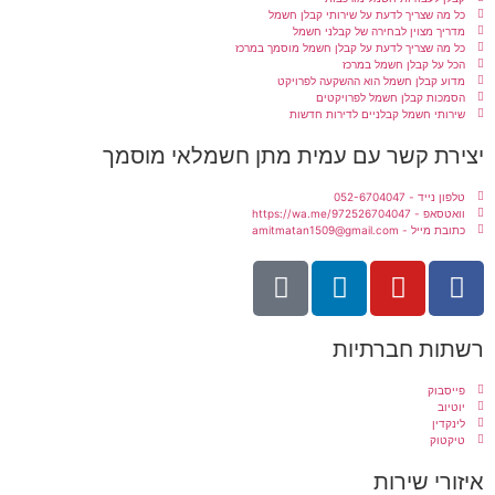
כל מה שצריך לדעת על שירותי קבלן חשמל
מדריך מצוין לבחירה של קבלני חשמל
כל מה שצריך לדעת על קבלן חשמל מוסמך במרכז
הכל על קבלן חשמל במרכז
מדוע קבלן חשמל הוא ההשקעה לפרויקט
הסמכות קבלן חשמל לפרויקטים
שירותי חשמל קבלניים לדירות חדשות
יצירת קשר עם עמית מתן חשמלאי מוסמך
טלפון נייד - 052-6704047
וואטסאפ - https://wa.me/972526704047
כתובת מייל - amitmatan1509@gmail.com
רשתות חברתיות
פייסבוק
יוטיוב
לינקדין
טיקטוק
איזורי שירות