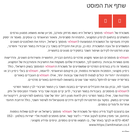
שתף את הפוסט
משכורת של
חשמלאי
מוסמך בישראל היא נושא מרתק ומורכב, מכיוון שהוא מושפע ממגוון גורמים
המשתנים בהתאם לניסיון המקצועי, התמחויות ספציפיות, והאזור הגיאוגרפי בו עוסקים. מאמר זה יספק
סקירה מעמיקה על המשכורת הממוצעת ל
חשמלאי
מוסמך בישראל, וינתח את האלמנטים השונים
המשפיעים על גובה המשכורת. כמו כן, נבחן את ההבדלים בשכר בין עבודות במגזר הציבורי והפרטי,
ונציג הזדמנויות לקידום ושיפור השכר בתפקידים מגוונים בתעשייה.
חשמלאי
ם מוסמכים הם אנשי מקצוע מרכזיים בתחום הבנייה, התעשייה והשירותים השונים, והדרישות
מהם נשארות גבוהות. בהתאם לכך, המשכורת שלהם משקפת את החשיבות והמורכבות של המקצוע.
במאמר זה נדון בגורמים המרכזיים שמשפיעים על משכורת ה
חשמלאי
המוסמך בשוק הישראלי, כולל
ניסיון מקצועי, הסמכות והכשרות נוספות, וכן מיקומם הגיאוגרפי. לדוגמה,
חשמלאי
ם בעלי ניסיון רב או
התמחויות ייחודיות יכולים לצפות לרמות שכר גבוהות יותר, ואילו
חשמלאי
ם העובדים באזורים
בפריפריה עשויים להיתקל בתנאי שכר שונים בהשוואה לעמיתיהם באזורים מרכזיים.
מעבר לזה, נבחן גם את ההבדלים העיקריים במבנה השכר בין המגזר הציבורי לבין המגזר הפרטי
ל
חשמלאי
ם מוסמכים. בעבודות במגזר הציבורי, לרוב קיים מבנה שכר ברור ומוגדר המבוסס על ותק
ומדרגות שכר, ואילו במגזר הפרטי ניתן לראות מגוון רחב יותר של שכר בהתאם לפרויקטים, דירקטוריות
ושינויים במשק. נסקור גם הזדמנויות לקידום ודרכים פוטנציאליות לשיפור השכר, כולל הרחבת תחומי
אחריות ולימודים נוספים.
אם ברצונכם לקבל מידע נוסף על משכורת של
חשמלאי
מוסמך בישראל או יש לכם שאלות נוספות
בתחום, אני מזמין אתכם לעקוב אחריי ו ליצור קשר. אתם מוזמנים לפנות אליי ישירות בטלפון: 052-
670-4047 או לבקר באתר שלי, בו תמצאו פרטים נוספים, טיפים ומידע מקצועי:
www.https://amitmatan.co.il
שלכם,