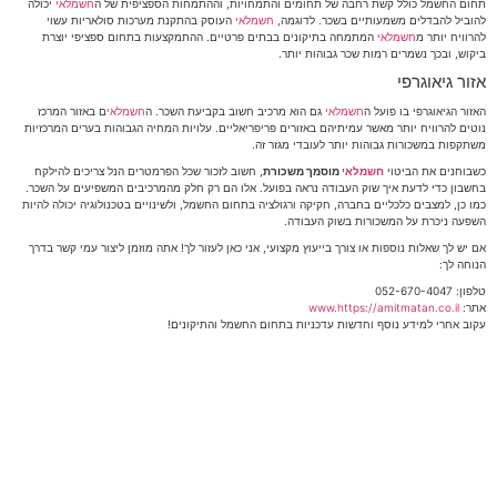
תחום החשמל כולל קשת רחבה של תחומים והתמחויות, וההתמחות הספציפית של ה
חשמלאי
יכולה
להוביל להבדלים משמעותיים בשכר. לדוגמה,
חשמלאי
העוסק בהתקנת מערכות סולאריות עשוי
להרוויח יותר מ
חשמלאי
המתמחה בתיקונים בבתים פרטיים. ההתמקצעות בתחום ספציפי יוצרת
ביקוש, ובכך נשמרים רמות שכר גבוהות יותר.
אזור גיאוגרפי
האזור הגיאוגרפי בו פועל ה
חשמלאי
גם הוא מרכיב חשוב בקביעת השכר. ה
חשמלאי
ם באזור המרכז
נוטים להרוויח יותר מאשר עמיתיהם באזורים פריפריאליים. עלויות המחיה הגבוהות בערים המרכזיות
משתקפות במשכורות גבוהות יותר לעובדי מגזר זה.
כשבוחנים את הביטוי
חשמלאי
מוסמך משכורת
, חשוב לזכור שכל הפרמטרים הנל צריכים להילקח
בחשבון כדי לדעת איך שוק העבודה נראה בפועל. אלו הם רק חלק מהמרכיבים המשפיעים על השכר.
כמו כן, למצבים כלכליים בחברה, חקיקה ורגולציה בתחום החשמל, ולשינויים בטכנולוגיה יכולה להיות
השפעה ניכרת על המשכורות בשוק העבודה.
אם יש לך שאלות נוספות או צורך בייעוץ מקצועי, אני כאן לעזור לך! אתה מוזמן ליצור עמי קשר בדרך
הנוחה לך:
טלפון: 052-670-4047
אתר:
www.https://amitmatan.co.il
עקוב אחרי למידע נוסף וחדשות עדכניות בתחום החשמל והתיקונים!