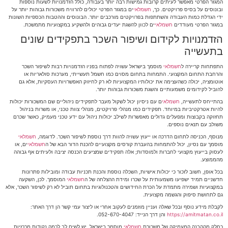
המגזר הפרטי מאפשר לעיתים קרובות גמישות רבה יותר בעבודה, כולל הזדמנויות לשעות נוספות
ובונוסים על בסיס פרויקטים. כך,
חשמלאי
ים במגזר הפרטי יכולים להרוויח משכורות גבוהות יותר על
ידי הגדלת כמות העבודה והשתתפות בפרויקטים מורכבים יותר. הבונוסים וההטבות הכספיות השונות
במגזר הפרטי מעודדים
חשמלאי
ים לכוון להשגת יעדים גבוהים ולהשקיע במקצועיות מתמשכת.
הזדמנויות לקידום ושיפור השכר בתפקידים שונים
בתעשייה
התפתחות קריירה ל
חשמלאי
מוסמך בישראל עשויה לפתוח בפניו הזדמנויות רבות לשיפור השכר
והרחבת התחום המקצועי. התמחות בתחום מסוים כמו חשמל תעשייתי, מערכות סולאריות או
אוטומציה, יכולה כשהעצימה את יכולותיו המקצועיות לא רק לחיזוק האפשרויות העסקיות, אלא גם
להוביל לקידומים משמעותיים והשגת משכורות גבוהות יותר.
בהתייחס לתעשייה,
חשמלאי
ם עם ניסיון יכול לשקול מעבר לתפקידים ניהוליים שם המשכורות יכולות
להיות אטרקטיביות במיוחד. תפקידים כמו מנהלי פרויקטים, מנהלי צוות טכני, או משרות בניהול
תחזוקה בקבוצות ומפעלים גדולים מאפשרות לשילב יכולות ניהול עם ידע טכני מעמיק, כאשר שכרם
משולב עם תנאים נוספים.
מנוסף, הכניסה לתחום הדרכה או ייעוץ עשויה להוות דרך נוספת לשיפור השכר. לדוגמה,
חשמלאי
מוסמך עם נסיון, יכול להתמחות בהעברת קורסים מקצועיים להכנת הדור הבא של ה
חשמלאי
ים, או
לעסוק בייעוץ מקצועי לחברות ולמוסדות; אלה תפקידים שמציעים הכנסה יציבה ולעיתים אף גבוהה
מהממוצע.
בכל אופן, חשוב לזכור כי יכולות אישיות, השכלה נוספת והכנת תכניות עבודה ומובילות פתרונות
חדשניים תמיד ישפיעו משמעותית על שכרו ומידת ההצלחה של ה
חשמלאי
המוסמך. לכן, השקעה
במקצועיות ושמירה מתמדת על הכרת החידושים והטכנולוגיות בתחום תוביל לא רק לשיפור השכר, אלא
גם לתחושת סיפוק והגשמה מקצועית.
לקבלת מידע נוסף ובכל שאלה ועניין מוזמנים לעקוב אחרי או ליצור עמי קשר הן דרך האתר:
https://amitmatan.co.il
והן דרך הנייד: 052-670-4047.
כחלק מההבנה המעמיקה של משכורת
חשמלאי
מוסמך בישראל, יש לשים לב לכמה נקודות מרכזיות