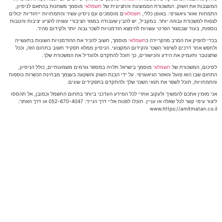
המעצבות את השוק. המשכורת הממוצעת והחציונית של
חשמלאי
מוסמך משתנות בהתאם לניסיון,
התמחות ואזור גיאוגרפי. באופן כללי,
חשמלאי
ם מוסמכים עם ניסיון עשיר והתמחויות ייחודיות יכולים
לצפות למשכורת גבוהה יותר. במקביל, יש להבין שעבודה במגזר הציבורי עשויה להציע יציבות והטבות
נוספות, בעוד שבמגזר הפרטי עשויות להימצא הזדמנויות לשכר גבוה יותר ולקידום מהיר.
בכדי להפיק את המרב מהקריירה כ
חשמלאי
מוסמך, חשוב להכיר את ההזדמנויות השונות בתעשייה
ולחפש אחר דרכים לשיפור השכר והקידום המקצועי. הניסיון ממלא תפקיד חשוב בתחום הזה, וככל
שתצטבר ותעמיק את הידע והכישורים, כך תוכל להתקדם ולהגדיל את המשכורת שלך.
לסיכום, המשכורת של
חשמלאי
מוסמך בישראל תלויה במספר גורמים משמעותיים, כולל הניסיון,
התחום שבו הוא פועל והאזור הגיאוגרפי. על ידי הבנת השוק והשקעה בעצמך מבחינת הכשרות נוספות
והתמחויות, תוכל לשפר את תנאי השכר שלך ולהתקדם בתפקידים שונים.
אני מזמין אתכם להמשיך ולעקוב אחרי לכל המידע העדכני ביותר בתחום החשמל וכמובן, אל תהססו
ליצור עימי קשר לכל שאלה או עניין. תוכלו לפנות אליי דרך הנייד: 052-670-4047 או דרך האתר:
www.https://amitmatan.co.il