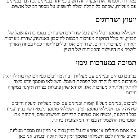
במהירות ולפתור את הבעיה. זה חשוב במיוחד בבניינים גבוהים ובבניינים
עם מעליות, שבהם כל תקלה יכולה להשפיע על מספר רב של אנשים.
ייעוץ ושדרוגים
חשמלאי מוסמך יכול לייעץ על שדרוגים ושיפורים במערכת החשמל של
הבניין. זה כולל התקנת מערכות חכמות לחיסכון באנרגיה, שדרוג מערכות
תאורה ומערכות חירום. שדרוגים אלו יכולים לחסוך כסף בטווח הארוך
ולשפר את היעילות והבטיחות של הבניין.
תמיכה במערכות גיבוי
בניינים גבוהים ובניינים עם מעליות רבות מחויבים לעיתים קרובות להתקין
מערכות גיבוי למקרה של הפסקת חשמל. חשמלאי מוסמך יודע כיצד
להתקין ולתחזק מערכות אלו, ולוודא שהן פועלות בצורה תקינה במקרה
חירום.
לסיכום, בניינים מעל 8 קומות ובניינים עם שתי מעליות ומעלה חייבים
שיהיה להם חשמלאי מוסמך זמין. חשמלאי מוסמך מבטיח שהבניין יעמוד
בכל התקנות, יבטיח את בטיחות הדיירים והמשתמשים, ויתחזק את
המערכות החשמליות בצורה המקצועית ביותר.
אם אתם מנהלים או אחראים על בניין גבוה או בניין עם מספר מעליות,
חשוב שיהיה לכם חשמלאי מוסמך זמין לכל תקלה ובעיה. אני כאן