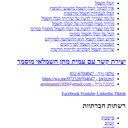
קבלן חשמל
איך לבחור קבלן חשמל מקצועי לשיפוץ
קבלן לעבודות חשמל מורכבות
כל מה שצריך לדעת על שירותי קבלן חשמל
מדריך מצוין לבחירה של קבלני חשמל
כל מה שצריך לדעת על קבלן חשמל מוסמך במרכז
הכל על קבלן חשמל במרכז
מדוע קבלן חשמל הוא ההשקעה לפרויקט
הסמכות קבלן חשמל לפרויקטים
שירותי חשמל קבלניים לדירות חדשות
יצירת קשר עם עמית מתן חשמלאי מוסמך
טלפון נייד - 052-6704047
וואטסאפ - https://wa.me/972526704047
כתובת מייל - amitmatan1509@gmail.com
Facebook
Youtube
Linkedin
Tiktok
רשתות חברתיות
פייסבוק
יוטיוב