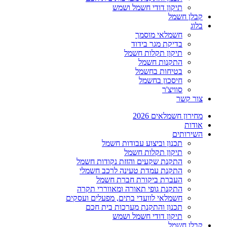
תיקון דודי חשמל ושמש
קבלן חשמל
בלוג
חשמלאי מוסמך
בדיקת מגר בידוד
תיקון תקלות חשמל
התקנות חשמל
בטיחות בחשמל
חיסכון בחשמל
סוויצ'ר
צור קשר
מחירון חשמלאים 2026
אודות
השירותים
תכנון וביצוע עבודות חשמל
תיקון תקלות חשמל
התקנת שקעים והזזת נקודות חשמל
התקנת עמדת טעינה לרכב חשמלי
העברת ביקורת חברת חשמל
התקנת גופי תאורה ומאווררי תקרה
חשמלאי לוועדי בתים, מפעלים ועסקים
תכנון והתקנת מערכות בית חכם
תיקון דודי חשמל ושמש
קבלן חשמל