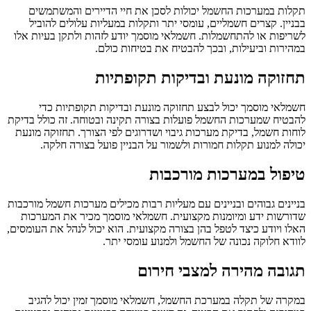
תקלות במערכות החשמל יכולות לסכן את חיי הדיירים והמשתמשים
בבניין. קצרים חשמליים, עומסי יתר ותקלות במעליות עלולים להוביל
לשריפות או להתחשמלות. חשמלאי מוסמך יודע לזהות ולתקן בעיות אלו
במהירות וביעילות, ובכך להבטיח את בטיחות כולם.
תחזוקה מונעת ובדיקות תקופתיות
חשמלאי מוסמך יכול לבצע תחזוקה מונעת ובדיקות תקופתיות כדי
להבטיח שמערכות החשמל פועלות בצורה תקינה ובטוחה. זה כולל בדיקת
לוחות חשמל, בדיקת מערכות גיבוי ושדרוגים לפי הצורך. תחזוקה מונעת
יכולה למנוע תקלות חמורות ולשמור על הבניין פועל בצורה חלקה.
טיפול במערכות מורכבות
בניינים גבוהים ובניינים עם מעליות רבות מכילים מערכות חשמל מורכבות
שדורשות ידע ומיומנות מקצועית. חשמלאי מוסמך מכיר את המערכות
האלו ויודע כיצד לטפל בהן בצורה מקצועית. הוא יכול לנהל את העומסים,
לוודא חלוקה נכונה של החשמל ולמנוע עומסי יתר.
תגובה מהירה למצבי חירום
במקרה של תקלה במערכת החשמל, חשמלאי מוסמך זמין יכול להגיב