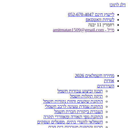
דלג לתוכן
לייעוץ חינם 052-670-4047
לשיחת וואטסאפ
רוזמרין 11 יבנה
מייל - amitmatan1509@gmail.com
מחירון חשמלאים 2026
אודות
השירותים
תכנון וביצוע עבודות חשמל
תיקון תקלות חשמל
התקנת שקעים והזזת נקודות חשמל
התקנת עמדת טעינה לרכב חשמלי
העברת ביקורת חברת חשמל
התקנת גופי תאורה ומאווררי תקרה
חשמלאי לוועדי בתים, מפעלים ועסקים
תכנון והתקנת מערכות בית חכם