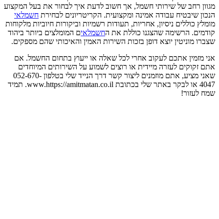
מגוון רחב של שירותי חשמל, אך חשוב לדעת איך לבחור את בעל המקצוע
הנכון שיבטיח עבודה אמינה ומקצועית. הקריטריונים לבחירת
חשמלאי
מומלץ כוללים ניסיון, אחריות, תעודות רשמיות וביקורות חיוביות מלקוחות
קודמים. הרשימה שהצגנו כוללת את ה
חשמלאי
ם המומלצים ביותר ביהוד
שצברו מוניטין יוצא דופן בזכות השירות האמין והאיכותי שהם מספקים.
אני מזמין אתכם לעקוב אחרי לכל שאלה או ייעוץ בתחום החשמל. אם
אתם זקוקים לעזרה מיידית או רוצים לשמוע על השירותים המיוחדים
שאני מציע, אתם מוזמנים ליצור קשר דרך הנייד שלי בטלפון 052-670-
4047 או לבקר באתר שלי בכתובת www.https://amitmatan.co.il. תמיד
שמח לעזור!