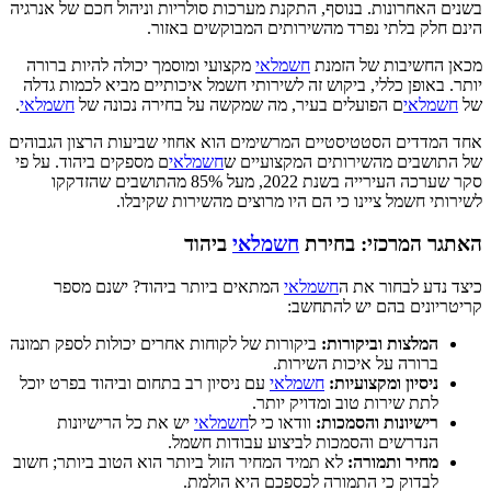
בשנים האחרונות. בנוסף, התקנת מערכות סולריות וניהול חכם של אנרגיה
הינם חלק בלתי נפרד מהשירותים המבוקשים באזור.
מכאן החשיבות של הזמנת
חשמלאי
מקצועי ומוסמך יכולה להיות ברורה
יותר. באופן כללי, ביקוש זה לשירותי חשמל איכותיים מביא לכמות גדלה
של
חשמלאי
ם הפועלים בעיר, מה שמקשה על בחירה נכונה של
חשמלאי
.
אחד המדדים הסטטיסטיים המרשימים הוא אחוזי שביעות הרצון הגבוהים
של התושבים מהשירותים המקצועיים ש
חשמלאי
ם מספקים ביהוד. על פי
סקר שערכה העירייה בשנת 2022, מעל 85% מהתושבים שהזדקקו
לשירותי חשמל ציינו כי הם היו מרוצים מהשירות שקיבלו.
האתגר המרכזי: בחירת
חשמלאי
ביהוד
כיצד נדע לבחור את ה
חשמלאי
המתאים ביותר ביהוד? ישנם מספר
קריטריונים בהם יש להתחשב:
המלצות וביקורות:
ביקורות של לקוחות אחרים יכולות לספק תמונה
ברורה על איכות השירות.
ניסיון ומקצועיות:
חשמלאי
עם ניסיון רב בתחום וביהוד בפרט יוכל
לתת שירות טוב ומדויק יותר.
רישיונות והסמכות:
וודאו כי ל
חשמלאי
יש את כל הרישיונות
הנדרשים והסמכות לביצוע עבודות חשמל.
מחיר ותמורה:
לא תמיד המחיר הזול ביותר הוא הטוב ביותר; חשוב
לבדוק כי התמורה לכספכם היא הולמת.