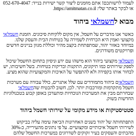
לעמוד לרשותכם! אתם מוזמנים ליצור קשר ישירות בנייד: 052-670-4047
או לבקר באתר שלי: https://amitmatan.co.il.
מבוא ל
חשמלאי
ביהוד
כאשר אנו מדברים על חשמל, אין מקום ללקיחת סיכונים. הזמנת
חשמלאי
מקצועי ואמין היא הכרחית לשמירה על בטיחות הבית והעסק שלנו.
במיוחד באזור יהוד, שמתפתחת בקצב מהיר וכוללת מגוון בניינים חדשים
ופרויקטים משודרגים.
חשמלאי
מקצועי ביהוד הוא מישהו עם ידע וניסיון בתחום החשמל שיכול
לספק שירותים כמו תיקונים, התקנות ובדיקות בטיחות. בשל חשיבותו, יש
לבחור אותו בקפידה ולא להתפשר על האיכות והמקצועיות שהוא מציע.
חשמלאי
ם ביהוד מתמודדים עם שלל אתגרים, כולל עבודה עם מערכות
חשמל מתקדמות ומורכבות יותר. לכן, חשוב להבטיח שה
חשמלאי
שבחרתם מבין את המערכות הנוכחיות ומתעדכן באופן קבוע בטכנולוגיות
החדשות בשוק.
סטטיסטיקות או מידע מקומי על שירותי חשמל ביהוד
התפתחותה של יהוד בשנים האחרונות הביאה עימה עליה בביקוש
לשירותי חשמל איכותיים ומקצועיים. על פי נתונים מהעירייה, כ-30%
מהבתים והעסקים בעיר זקוקים לשדרוגים במערכות החשמל שלהם