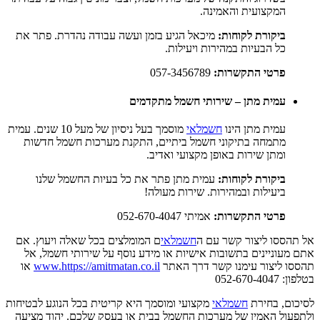
המקצועית והאמינה.
ביקורת לקוחות:
מיכאל הגיע בזמן ועשה עבודה נהדרת. פתר את
כל הבעיות במהירות ויעילות.
פרטי התקשרות:
057-3456789
עמית מתן – שירותי חשמל מתקדמים
עמית מתן הינו
חשמלאי
מוסמך בעל ניסיון של מעל 10 שנים. עמית
מתמחה בתיקוני חשמל ביתיים, התקנת מערכות חשמל חדשות
ומתן שירות באופן מקצועי ואדיב.
ביקורת לקוחות:
עמית מתן פתר את כל בעיות החשמל שלנו
ביעילות ובמהירות. שירות מעולה!
פרטי התקשרות:
אמיתי 052-670-4047
אל תהססו ליצור קשר עם ה
חשמלאי
ם המומלצים בכל שאלה ויעוץ. אם
אתם מעוניינים בתשובות אישיות או מידע נוסף על שירותי חשמל, אל
תהססו ליצור עימנו קשר דרך האתר
www.https://amitmatan.co.il
או
בטלפון: 052-670-4047
לסיכום, בחירת
חשמלאי
מקצועי ומוסמך היא קריטית בכל הנוגע לבטיחות
ולתפעול האמין של מערכות החשמל בבית או בעסק שלכם. יהוד מציעה