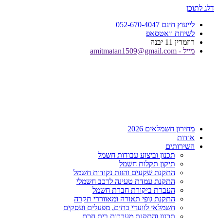
דלג לתוכן
לייעוץ חינם 052-670-4047
לשיחת וואטסאפ
רוזמרין 11 יבנה
מייל - amitmatan1509@gmail.com
מחירון חשמלאים 2026
אודות
השירותים
תכנון וביצוע עבודות חשמל
תיקון תקלות חשמל
התקנת שקעים והזזת נקודות חשמל
התקנת עמדת טעינה לרכב חשמלי
העברת ביקורת חברת חשמל
התקנת גופי תאורה ומאווררי תקרה
חשמלאי לוועדי בתים, מפעלים ועסקים
תכנון והתקנת מערכות בית חכם