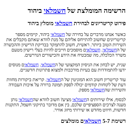
הרשימה המומלצת של
חשמלאי
ביהוד
פירוט קריטריונים לבחירת
חשמלאי
מומלץ ביהוד
כאשר אנחנו מדברים על בחירה של
חשמלאי
ביהוד, קיימים מספר
קריטריונים שחשוב להתייחס אליהם על מנת לוודא שאתם מקבלים את
השירות הטוב ביותר. ראשית, חשוב להתמקד בבדיקת הרישיון וההכשרה
של ה
חשמלאי
.
חשמלאי
ם מוסמכים חייבים להיות בעלי רישיון מטעם
משרד הכלכלה, מה שמבטיח את הידע והכישורים הנדרשים.
שנית, יש לבחון את הניסיון המקצועי של ה
חשמלאי
.
חשמלאי
ם מנוסים
ידעו להתמודדות עם בעיות מורכבות ולמצוא פתרונות חדשניים.
עוד קריטריון חשוב הוא המוניטין של ה
חשמלאי
. קריאת ביקורות מחוות
דעת של לקוחות קודמים יכולה לספק תמונה ברורה על איכות העבודה
והשירות שה
חשמלאי
מספק.
לבסוף, אילו שירותים ה
חשמלאי
מציע? חשוב לוודא שה
חשמלאי
נותן
מענה לצרכים הספציפיים שלכם, בין אם מדובר בתיקוני חשמל, התקנות
חדשות, חיווט מחדש או שירותי מיזוג אוויר.
רשימת 5-7
חשמלאי
ם מומלצים