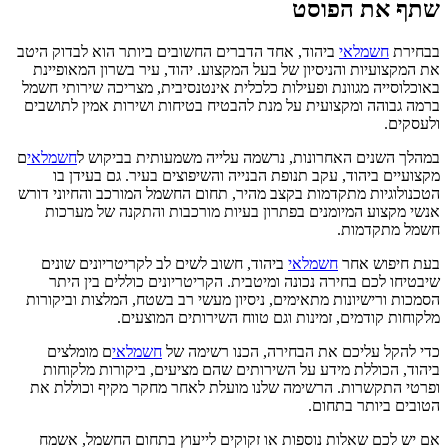
שתף את הפוסט
בבחירת
חשמלאי
ביהוד, אחד הדברים החשובים ביותר הוא לבדוק היטב
את המקצועיות והניסיון של בעל המקצוע. יהוד, עיר בשרון המאופיינת
באוכלוסייה מגוונת ופעילות כלכלית אינטנסיבית, מצריכה שירותי חשמל
ברמה גבוהה ומקצועית על מנת להבטיח בטיחות ושירות אמין לתושבים
ולעסקים.
במהלך השנים האחרונות, נרשמה עלייה משמעותית בביקוש ל
חשמלאי
ם
מקצועיים ביהוד, עקב תנופת הבנייה והשיפוצים בעיר. גם בעידן בו
הטכנולוגיות מתקדמות בקצב מהיר, תחום החשמל המורכב והחיוני דורש
אנשי מקצוע המיומנים בפתרון בעיות מורכבות והתקנה של מערכות
חשמל מתקדמות.
בעת חיפוש אחר
חשמלאי
ביהוד, חשוב לשים לב לקריטריונים שונים
שיבטיחו לכם בחירה נכונה ומיטבית. הקריטריונים כוללים בין היתר
הסמכות ורישיונות מתאימים, ניסיון מעשי רב בשטח, המלצות וביקורות
מלקוחות קודמים, זמינות וגם טווח השירותים המוצעים.
כדי להקל עליכם את הבחירה, הכנו רשימה של
חשמלאי
ם מומלצים
ביהוד, הכוללת מידע על השירותים שהם מציעים, ביקורות מלקוחות
ופרטי התקשרות. הרשימה שלנו מועלת לאחר מחקר מקיף וכוללת את
הטובים ביותר בתחום.
אם יש לכם שאלות נוספות או זקוקים לייעוץ בתחום החשמל, אשמח