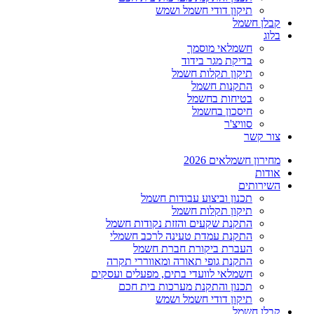
תיקון דודי חשמל ושמש
קבלן חשמל
בלוג
חשמלאי מוסמך
בדיקת מגר בידוד
תיקון תקלות חשמל
התקנות חשמל
בטיחות בחשמל
חיסכון בחשמל
סוויצ'ר
צור קשר
מחירון חשמלאים 2026
אודות
השירותים
תכנון וביצוע עבודות חשמל
תיקון תקלות חשמל
התקנת שקעים והזזת נקודות חשמל
התקנת עמדת טעינה לרכב חשמלי
העברת ביקורת חברת חשמל
התקנת גופי תאורה ומאווררי תקרה
חשמלאי לוועדי בתים, מפעלים ועסקים
תכנון והתקנת מערכות בית חכם
תיקון דודי חשמל ושמש
קבלן חשמל