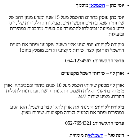
יוסי כהן –
חשמלאי
מוסמך
יוסי כהן עוסק בתחום החשמל מעל 15 שנה ומציע מגוון רחב של
שירותי חשמל ביתיים ותעשייתיים. מביקורות הלקוחות שלו, יוסי
ידוע באמינותו וביכולתו להתמודד עם בעיות מורכבות במהירות
וביעילות.
ביקורת לקוחות:
יוסי הגיע אליי בשעה שקבענו ופתר את בעיית
החשמל תוך זמן קצר. שירות מקצועי ואדיב. מומלץ בחום!
פרטי התקשרות:
054-1234567
אורן לוי – שירותי חשמל מקצועיים
אורן לוי מספק שירותי חשמל מעל 10 שנים ביהוד ובסביבתה. אורן
מומחה בתיקוני תקלות חשמל, התקנות חדשות ופתרונות לתקלות
חוזרות. מציע שירות 24/7.
ביקורת לקוחות:
הזמנתי את אורן לתקן קצר בחשמל. הוא הגיע
במהירות ופתר את הבעיה בצורה מקצועית. שירות מצוין.
פרטי התקשרות:
052-7654321
דינה סגל –
חשמלאי
ת מומחית