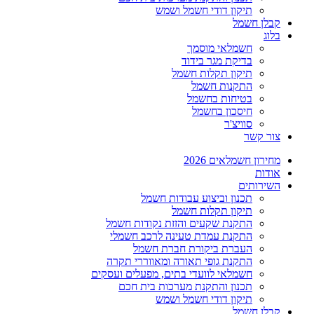
תיקון דודי חשמל ושמש
קבלן חשמל
בלוג
חשמלאי מוסמך
בדיקת מגר בידוד
תיקון תקלות חשמל
התקנות חשמל
בטיחות בחשמל
חיסכון בחשמל
סוויצ'ר
צור קשר
מחירון חשמלאים 2026
אודות
השירותים
תכנון וביצוע עבודות חשמל
תיקון תקלות חשמל
התקנת שקעים והזזת נקודות חשמל
התקנת עמדת טעינה לרכב חשמלי
העברת ביקורת חברת חשמל
התקנת גופי תאורה ומאווררי תקרה
חשמלאי לוועדי בתים, מפעלים ועסקים
תכנון והתקנת מערכות בית חכם
תיקון דודי חשמל ושמש
קבלן חשמל