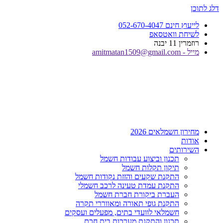
דלג לתוכן
לייעוץ חינם 052-670-4047
לשיחת וואטסאפ
רוזמרין 11 יבנה
מייל - amitmatan1509@gmail.com
מחירון חשמלאים 2026
אודות
השירותים
תכנון וביצוע עבודות חשמל
תיקון תקלות חשמל
התקנת שקעים והזזת נקודות חשמל
התקנת עמדת טעינה לרכב חשמלי
העברת ביקורת חברת חשמל
התקנת גופי תאורה ומאווררי תקרה
חשמלאי לוועדי בתים, מפעלים ועסקים
תכנון והתקנת מערכות בית חכם