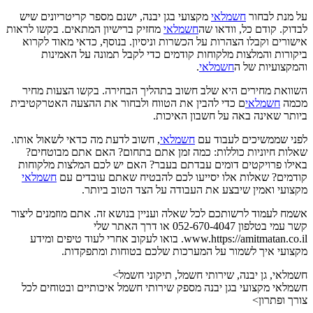
על מנת לבחור
חשמלאי
מקצועי בגן יבנה, ישנם מספר קריטריונים שיש
לבדוק. קודם כל, וודאו שה
חשמלאי
מחזיק ברישיון המתאים. בקשו לראות
אישורים וקבלו הצהרות על הכשרות וניסיון. בנוסף, כדאי מאוד לקרוא
ביקורות והמלצות מלקוחות קודמים כדי לקבל תמונה על האמינות
והמקצועיות של ה
חשמלאי
.
השוואת מחירים היא שלב חשוב בתהליך הבחירה. בקשו הצעות מחיר
מכמה
חשמלאי
ם כדי להבין את הטווח ולבחור את ההצעה האטרקטיבית
ביותר שאינה באה על חשבון האיכות.
לפני שממשיכים לעבוד עם
חשמלאי
, חשוב לדעת מה כדאי לשאול אותו.
שאלות חיוניות כוללות: כמה זמן אתם בתחום? האם אתם מבוטחים?
באילו פרויקטים דומים עבדתם בעבר? האם יש לכם המלצות מלקוחות
קודמים? שאלות אלו יסייעו לכם להבטיח שאתם עובדים עם
חשמלאי
מקצועי ואמין שיבצע את העבודה על הצד הטוב ביותר.
אשמח לעמוד לרשותכם לכל שאלה ועניין בנושא זה. אתם מוזמנים ליצור
קשר עמי בטלפון 052-670-4047 או דרך האתר שלי
www.https://amitmatan.co.il. בואו לעקוב אחרי לעוד טיפים ומידע
מקצועי איך לשמור על המערכות שלכם בטוחות ומתפקדות.
חשמלאי, גן יבנה, שירותי חשמל, תיקוני חשמל>
חשמלאי מקצועי בגן יבנה מספק שירותי חשמל איכותיים ובטוחים לכל
צורך ופתרון>