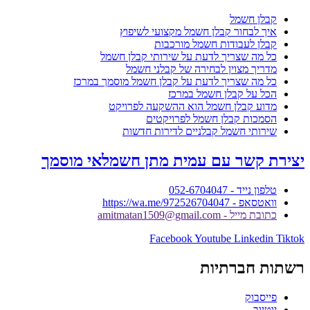
קבלן חשמל
איך לבחור קבלן חשמל מקצועי לשיפוץ
קבלן לעבודות חשמל מורכבות
כל מה שצריך לדעת על שירותי קבלן חשמל
מדריך מצוין לבחירה של קבלני חשמל
כל מה שצריך לדעת על קבלן חשמל מוסמך במרכז
הכל על קבלן חשמל במרכז
מדוע קבלן חשמל הוא ההשקעה לפרויקט
הסמכות קבלן חשמל לפרויקטים
שירותי חשמל קבלניים לדירות חדשות
יצירת קשר עם עמית מתן חשמלאי מוסמך
טלפון נייד - 052-6704047
וואטסאפ - https://wa.me/972526704047
כתובת מייל - amitmatan1509@gmail.com
Facebook
Youtube
Linkedin
Tiktok
רשתות חברתיות
פייסבוק
יוטיוב