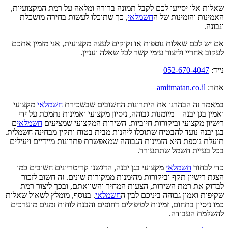
שאלות אלו יסייעו לכם לקבל תמונה ברורה ומלאה על רמת המקצועיות,
האמינות והזמינות של ה
חשמלאי
, כך שתוכלו לעשות בחירה מושכלת
ונבונה.
אם יש לכם שאלות נוספות או זקוקים לעצה מקצועית, אני מזמין אתכם
לעקוב אחריי וליצור עימי קשר לכל שאלה ועניין.
נייד:
052-670-4047
אתר:
amitmatan.co.il
במאמר זה הבהרנו את היתרונות החשובים שבשכירת
חשמלאי
מקצועי
ואמין בגן יבנה – מיומנות גבוהה, ניסיון מקצועי ואמינות נתמכת על ידי
רישיון מקצועי וביקורות חיוביות. השירות המקצועי שמציעים
חשמלאי
ם
בגן יבנה נועד להבטיח שתוכלו ליהנות מבית בטוח ותקין מבחינה חשמלית.
תועלת נוספת היא הזמינות הגבוהה שמאפשרת פתרונות מיידיים ויעילים
בכל בעיית חשמל שתתעורר.
כדי לבחור
חשמלאי
מקצועי בגן יבנה, הדגשנו קריטריונים חשובים כמו
הצגת רישיון תקף וביקורות מהימנות ממקורות שונים. זה חשוב לזכור
לבדוק את רמת השירות, הצעות המחיר והשוואתם, ובכך ליצור רמת
שקיפות ואמון גבוהה ביניכם לבין ה
חשמלאי
. בנוסף, מומלץ לשאול שאלות
כמו ניסיון בתחום, זמינות לטיפולים דחופים והבנת לוחות זמנים מוערכים
להשלמת העבודה.