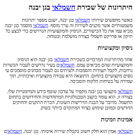
היתרונות של שכירת
חשמלאי
בגן יבנה
כאשר מחפשים שירותי
חשמלאי
בגן יבנה, ישנם מספר יתרונות
משמעותיים אשר מקנים לשירות זה ערך מוסף.
חשמלאי
מוסמך בגן יבנה
מביא עמו את כל הכישורים, הניסיון והמקצועיות הנדרשים כדי לבצע כל
תיקון או פרויקט חשמלי בצורה מושלמת ובטוחה.
ניסיון ומקצועיות
אחד מהיתרונות המרכזיים בשכירת
חשמלאי
בגן יבנה הוא הניסיון
והמקצועיות שהם מביאים עמם.
חשמלאי
ם בעיר נדרשים לעבור הכשרות
נרחבות, לקבל תעודות והסמכות ולעיתים גם לעבור מבחנים מוסמכים עי
גופים מקצועיים בתחום. התוצאה היא עבודה מקצועית ואיכותית, תוך
שמירה על בטיחות הלקוח והסביבה.
חשמלאי
מקצועי בגן יבנה מקפיד על עדכון שוטף בידע והמיומנויות שלו.
בצורה זו, הוא עומד בקצב הטכנולוגיות המתחדשות והחידושים בתחום
החשמל. מדובר על הבנת הדרישות השונות, הכרת התקנים והחוקים
החדשים וכמובן שימוש בציוד המתקדם ביותר בשוק.
אמינות וזמינות
חשמלאי
אמין הוא חלק חשוב בקבלת שירות איכותי. בגן יבנה,
חשמלאי
ם