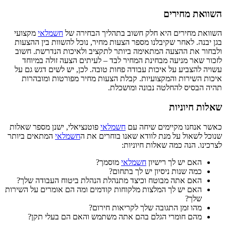
השוואת מחירים
השוואת מחירים היא חלק חשוב בתהליך הבחירה של
חשמלאי
מקצועי
בגן יבנה. לאחר שקיבלנו מספר הצעות מחיר, נוכל להשוות בין ההצעות
ולבחור את ההצעה המתאימה ביותר לתקציב ולאיכות הנדרשת. חשוב
לזכור שאר מניעה מבחינת המחיר לבד – לעיתים הצעה זולה במיוחד
עשויה להצביע על איכות עבודה פחות טובה. לכן, יש לשים דגש גם על
איכות השירות והמקצועיות. קבלת הצעות מחיר מפורטות ומובהרות
תהיה הבסיס להחלטה נבונה ומושכלת.
שאלות חיוניות
כאשר אנחנו מקיימים שיחה עם
חשמלאי
פוטנציאלי, ישנן מספר שאלות
שנוכל לשאול על מנת לוודא שאנו בוחרים את ה
חשמלאי
המתאים ביותר
לצרכינו. הנה כמה שאלות חיוניות:
האם יש לך רישיון
חשמלאי
מוסמך?
כמה שנות ניסיון יש לך בתחום?
האם אתה מבוטח וכיצד מתנהלת הנהלת ביטוח העבודה שלך?
האם יש לך המלצות מלקוחות קודמים ומה הם אומרים על השירות
שלך?
מהו זמן התגובה שלך לקריאות חירום?
מהם חומרי הגלם בהם אתה משתמש והאם הם בעלי תקן?