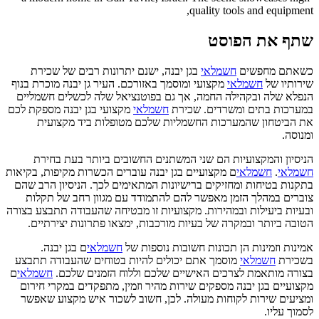
שתף את הפוסט
כשאתם מחפשים
חשמלאי
בגן יבנה, ישנם יתרונות רבים של שכירת
שירותיו של
חשמלאי
מקצועי ומוסמך באזורכם. העיר גן יבנה מוכרת בנוף
הנפלא שלה ובקהילה החמה, אך גם בפוטנציאל שלה לכשלים חשמליים
במערכות בתים ומשרדים. שכירת
חשמלאי
מקצועי בגן יבנה מספקת לכם
את הביטחון שהמערכות החשמליות שלכם מטופלות ביד מקצועית
ומנוסה.
הניסיון והמקצועיות הם שני המשתנים החשובים ביותר בעת בחירת
חשמלאי
.
חשמלאי
ם מקצועיים בגן יבנה עוברים הכשרות מקיפות, בקיאות
בתקנות בטיחות ומחזיקים ברישיונות המתאימים לכך. הניסיון הרב שהם
צוברים במהלך הזמן מאפשר להם להתמודד עם מגוון רחב של תקלות
ובעיות ביעילות ובמהירות. מקצועיות זו מבטיחה שהעבודה תתבצע בצורה
הטובה ביותר ובמקרה של בעיות מורכבות, ימצאו פתרונות יצירתיים.
אמינות וזמינות הן תכונות חשובות נוספות של
חשמלאי
ם בגן יבנה.
בשכירת
חשמלאי
מוסמך אתם יכולים להיות בטוחים שהעבודה תתבצע
בצורה מותאמת לצרכים האישיים שלכם וללוח הזמנים שלכם.
חשמלאי
ם
מקצועיים בגן יבנה מספקים שירות מהיר וזמין, מתפקדים במקרי חירום
ומציעים שירות לקוחות מעולה. לכן, חשוב לשכור איש מקצוע שאפשר
לסמוך עליו.