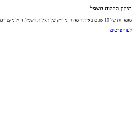
תיקון תקלות חשמל
מומחיות של 10 שנים באיתור מהיר ומדויק של תקלות חשמל, החל מקצרים ועומס יתר ועד לבעיות הארקה. אני מטפל בכל סוגי התקלות במקצועיות רבה תוך שימוש בציוד מתקדם והקפדה על בטיחות ותקנים.
לעוד פרטים