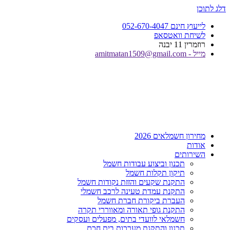
דלג לתוכן
לייעוץ חינם 052-670-4047
לשיחת וואטסאפ
רוזמרין 11 יבנה
מייל - amitmatan1509@gmail.com
מחירון חשמלאים 2026
אודות
השירותים
תכנון וביצוע עבודות חשמל
תיקון תקלות חשמל
התקנת שקעים והזזת נקודות חשמל
התקנת עמדת טעינה לרכב חשמלי
העברת ביקורת חברת חשמל
התקנת גופי תאורה ומאווררי תקרה
חשמלאי לוועדי בתים, מפעלים ועסקים
תכנון והתקנת מערכות בית חכם