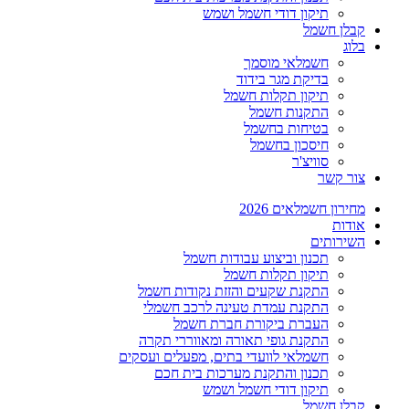
תיקון דודי חשמל ושמש
קבלן חשמל
בלוג
חשמלאי מוסמך
בדיקת מגר בידוד
תיקון תקלות חשמל
התקנות חשמל
בטיחות בחשמל
חיסכון בחשמל
סוויצ'ר
צור קשר
מחירון חשמלאים 2026
אודות
השירותים
תכנון וביצוע עבודות חשמל
תיקון תקלות חשמל
התקנת שקעים והזזת נקודות חשמל
התקנת עמדת טעינה לרכב חשמלי
העברת ביקורת חברת חשמל
התקנת גופי תאורה ומאווררי תקרה
חשמלאי לוועדי בתים, מפעלים ועסקים
תכנון והתקנת מערכות בית חכם
תיקון דודי חשמל ושמש
קבלן חשמל