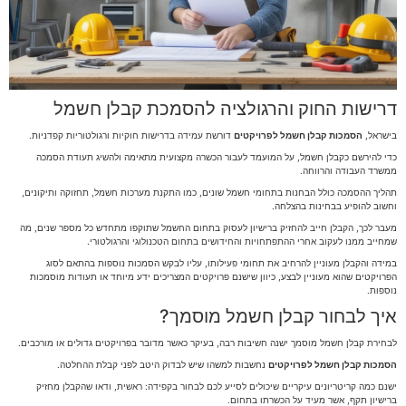
דרישות החוק והרגולציה להסמכת קבלן חשמל
בישראל,
הסמכות קבלן חשמל לפרויקטים
דורשת עמידה בדרישות חוקיות ורגולטוריות קפדניות.
כדי להירשם כקבלן חשמל, על המועמד לעבור הכשרה מקצועית מתאימה ולהשיג תעודת הסמכה
ממשרד העבודה והרווחה.
תהליך ההסמכה כולל הבחנות בתחומי חשמל שונים, כמו התקנת מערכות חשמל, תחזוקה ותיקונים,
וחשוב להופיע בבחינות בהצלחה.
מעבר לכך, הקבלן חייב להחזיק ברישיון לעסוק בתחום החשמל שתוקפו מתחדש כל מספר שנים, מה
שמחייב ממנו לעקוב אחרי ההתפתחויות והחידושים בתחום הטכנולוגי והרגולטורי.
במידה והקבלן מעוניין להרחיב את תחומי פעילותו, עליו לבקש הסמכות נוספות בהתאם לסוג
הפרויקטים שהוא מעוניין לבצע, כיוון שישנם פרויקטים המצריכים ידע מיוחד או תעודות מוסמכות
נוספות.
איך לבחור קבלן חשמל מוסמך?
לבחירת קבלן חשמל מוסמך ישנה חשיבות רבה, בעיקר כאשר מדובר בפרויקטים גדולים או מורכבים.
הסמכות קבלן חשמל לפרויקטים
נחשבות למשהו שיש לבדוק היטב לפני קבלת ההחלטה.
ישנם כמה קריטריונים עיקריים שיכולים לסייע לכם לבחור בקפידה: ראשית, ודאו שהקבלן מחזיק
ברישיון תקף, אשר מעיד על הכשרתו בתחום.