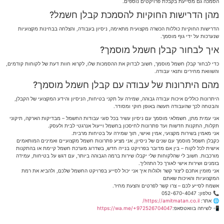
הסמכה גם מסייעת בקבלת פרויקטים נוספים.
מהן הדרישות החוקיות להסמכת קבלן חשמל?
הדרישות החוקיות כוללות הכשרה מקצועית מתאימה, ניסיון בעבודה, והצלחה בבחינות מקצועיות
שנערכות על ידי גוף מוסמך.
איך לבחור קבלן חשמל מוסמך?
כדי לבחור קבלן חשמל מוסמך, חשוב לבדוק את ההסמכות שלו, לקרוא חוות דעת של לקוחות קודמים,
והשוואת מחירים ותנאי עבודה.
מהם היתרונות של עבודה עם קבלן חשמל מוסמך?
היתרונות כוללים איכות עבודה גבוהה, שמירה על תקני בטיחות, הניסיון והידע המקצועי של הקבלן,
והבטחה לכך שהעבודה תעשה באופן חוקי ומסודר.
אני עמית מתן, חשמלאי מוסמך עם ניסיון עשיר בכל סוגי עבודות החשמל – מבדיקות הארקה, תיקוני
תקלות, התקנות חדשות ועד פתרונות לחיסכון בחשמל וייעול אנרגטי לבית ולעסק.
אני מאמין בשירות מקצועי, אמין ואישי, תוך שמירה על בטיחות מרבית.
כקבלן חשמל מוסמך עם שנים של ניסיון, אני מציע פתרונות חשמל מקצועיים ואמינים המותאמים
אישית לכל לקוח – בין אם מדובר בפרויקט בנייה חדש, בשדרוג מערכת חשמל קיימת או בהתקנות
מורכבות. חשוב לי שהלקוחות שלי יקבלו שירות ברמה הגבוהה ביותר, עם דגש על בטיחות, עמידה
בזמנים ושירות אישי לאורך כל התהליך.
אני מזמין אתכם ליצור קשר ולגלות איך אני יכול לסייע בפרויקט החשמל שלכם, ולהביא את רמת
המקצועיות והאיכות שאתם
אשמח לסייע לכם – צרו קשר לפרטים והצעת מחיר.
📞 טלפון: 052-670-4047
🌐 אתר:
https://amitmatan.co.il/
📲 לשיחה בוואטסאפ:
https://wa.me/+972526704047