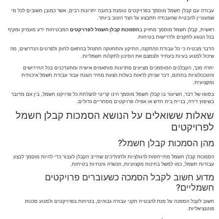
עבודה עם קבלן חשמל מוסמך בפרויקטים טומנת בחובה יתרונות רבים, אשר כמובן חשובים לכל מי
שמעוניין להבטיח שהעבודה תתבצע על הצד הטוב ביותר.
ראשית, קבלן חשמל מוסמך מחזיק ב
הסמכות קבלן חשמל לפרויקטים
המבטיחות ידע מעמיק ומקיף
בכל הנוגע לתקנים ולדרישות בטיחות.
הדבר מבטיח כי כל עבודת ההתקנה, התיקון והתחזוקה תתנהל בהתאם לחוק ולפרטים הנדרשים, מה
שיכול למנוע בעיות בעתיד ולצמצם את הסיכון לתקלות חשמליות.
יתרה מכך, הקבלנים המוסמכים מציעים פתרונות מותאמים אישית ומתעדכנים בכל החידושים
והטכנולוגיות בתחום, דבר שניתן לראות בעלות הצעת מחיר הוגנת עבור עבודת חשמל איכותית
ומקצועית.
בסופו של דבר, השיעור בו קבלן חשמל מוסמך הינו קריטי להצלחת כל פרויקט חשמל, בין אם מדובר
בשיפוץ דירה, בניית בית חדש או אפילו פרויקטים מסחריים גדולים.
שאלות ששואלים על הנושא הסמכות קבלן חשמל
לפרויקטים
מהן הסמכות קבלן חשמל?
הסמכות קבלן חשמל מתייחסות לרגולציות ולתהליכים שחייב הקבלן לעבור כדי להיות מוסמך לבצע
עבודות חשמל, כמו למשל בחינות מקצועיות, הכשרה והנחיות בטיחות.
מדוע חשוב לקבל הסמכה כשעוברים פרויקטים
חשמליים?
חשוב לקבל הסמכה על מנת להבטיח תקני עבודה גבוהים, בטיחות בפרויקטים ולמנוע סכנות
פוטנציאליות.