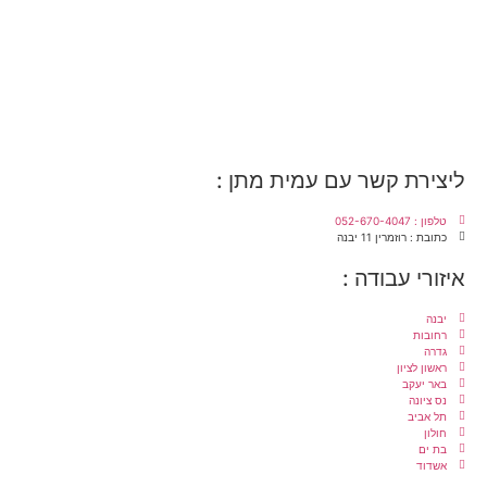
ליצירת קשר עם עמית מתן :
טלפון : 052-670-4047
כתובת : רוזמרין 11 יבנה
איזורי עבודה :
יבנה
רחובות
גדרה
ראשון לציון
באר יעקב
נס ציונה
תל אביב
חולון
בת ים
אשדוד