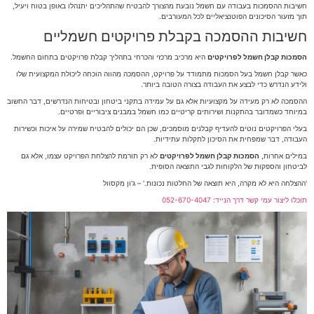
חשיבות ההסמכות בעבודה עם חשמל נובעת מהצורך להבטיח שהתהליכים יתנהלו באופן בטוח ויעיל,
תוך מזעור הסיכונים הפוטנציאליים לכל המעורבים.
חשיבות ההסמכה בקבלת פרויקטים חשמליים
הסמכות קבלן חשמל לפרויקטים
היא מרכיב מרכזי והכרחי בתהליך קבלת פרויקטים בתחום החשמל.
כאשר קבלן חשמל בעל הסמכות מתמודד על פרויקט, ההסמכה מהווה הוכחה ליכולת המקצועית שלו
ולידע הנדרש כדי לבצע את העבודה בצורה הטובה ביותר.
ההסמכה לא רק מעידה על מקצועיות אלא גם על עמידה בתקני ביטחון ובטיחות הנדרשים, דבר החשוב
במיוחד כשמדובר בהתקנות ושירותים קריטיים כמו חשמל במבנים ציבוריים ופרטיים.
בעלי הפרויקטים נוטים להעדיף קבלנים מוסמכים, שכן הם יכולים להבטיח שמירה על איכות וכשירות
העבודה, דבר שמפחית את הסיכון לתקלות עתידיות.
במילים אחרות,
הסמכות קבלן חשמל לפרויקטים
לא רק תורמת להצלחת הפרויקט עצמו, אלא גם
לביטחון והספקות של הלקוחות לגבי התוצאה הסופית.
'ההצלחה היא לא מקרה, היא תוצאה של החלטות נכונות.' – ג'ון מקסוול
תוכלו ליצור עמי קשר דרך הנייד: 052-670-4047