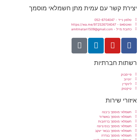
יצירת קשר עם עמית מתן חשמלאי מוסמך
טלפון נייד - 052-6704047
וואטסאפ - https://wa.me/972526704047
כתובת מייל - amitmatan1509@gmail.com
רשתות חברתיות
פייסבוק
יוטיוב
לינקדין
טיקטוק
איזורי שירות
חשמלאי מוסמך ביבנה
חשמלאי מוסמך באשדוד
חשמלאי מוסמך ברחובות
חשמלאי מוסמך בנס ציונה
חשמלאי מוסמך בבאר יעקב
חשמלאי מוסמך בגדרה
חשמלאי מוסמך בראשון לציון