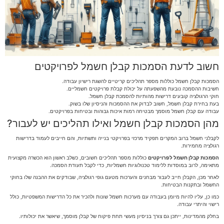
חשוב לדעת הסמכות קבלן חשמל לפרויקטים
הסמכות קבלן חשמל כוללות מספר תהליכים קריטיים להשגת רישיון עבודה.
חשיבות ההסמכה נובעת מהשפעתה על יכולת קבלת פרויקטים חשמליים.
חוקי הרגולציה קובעים דרישות מהותיות להסמכת קבלן חשמל.
בעת בחירת קבלן חשמל, חשוב לבדוק את ההסמכות והניסיון שלו בשוק.
עבודה עם קבלן חשמל מוסמך מבטיחה רמות איכות גבוהות ובטיחות בפרויקטים.
מהן הסמכות קבלן חשמל ואילו תהליכים יש לעבור?
לקבלני חשמל ברוב המקרים תפקיד מרכזי בפרויקטי בנייה ותשתיות, והם חייבים לעמוד בדרישות
רגולציה מחמירות.
הסמכות קבלן חשמל לפרויקטים
כוללות מספר תהליכים חשובים, כשלב ראשון הוא הכשרה מקצועית
מתאימה, לרוב במוסדות ללימוד טכנולוגיות חשמליות, כדי לקבל תעודת הסמכה.
לאחר מכן, הקבלן חייב לעבור מבחנים והערכות מטעם גופי רגולציה, שבודקים את ההבנה שלו בחוקי
החשמל ובתקנות הבטיחות.
כמו כן, עליו להיות מיומן בעבודה עם מערכות חשמל שונות ולהכיר את כל הדרישות המשפטיות, כולל
רישוי והיתרי עבודה.
בחלק מהמדינות, ייתכן גם צורך בניסיון מעשי תחת פיקוח של קבלן מוסמך, שיאשר את יכולותיו.